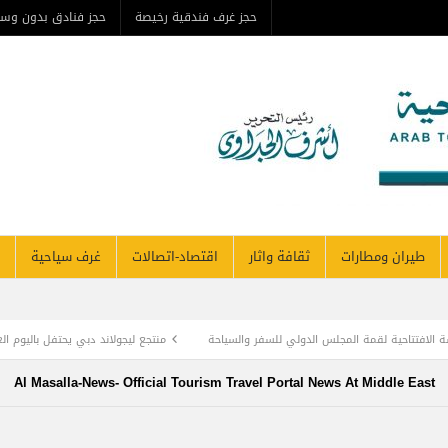
حجز غرف فندقية رخيصة
حجز فنادق بدون وس
طيران ومطارات
ثقافة واثار
اقتصاد-اتصالات
غرف سياحية
الافتتاحية لقمة المجلس الدولي للسفر والسياحة
منتجع ليجولاند دبي يحتفل باليوم ال
وأديب الأمة د. عبد العزيز المقالح
وفد روماني يزور دير سانت كاترين للترويج لمشروع ال
Al Masalla-News- Official Tourism Travel Portal News At Middle East
TOURISM RECOVERY ACCELERATES TO REA