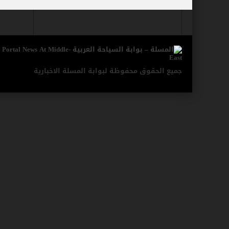
مركز أبوظبي للخلايا الجذعية ينجح بإجراء
مطارات دبي تتوقع زيادة استثنائية في أعداد المس
كأس العالم وحتى لا تضيع الحقوق..انتبهو
المواقع الأثرية والمتاحف المصرية تشهد إ
جميع الحقوق محفوظة لبوابة المسلة الاخبارية