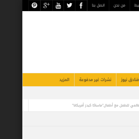
يط
من نحن
اتصل بنا
فنادق نيوز
نشرات غير مدفوعة
المزيد
عالمي للطفل مع أطفال”ماساكا كيدز أفريكانا”
تجلي الأعظم.. تقرير أثري