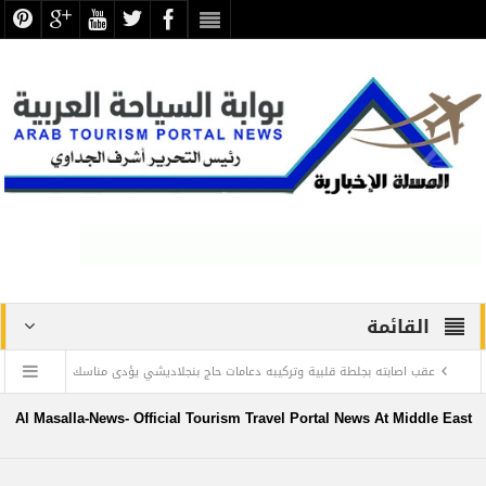
القائمة
عقب اصابته بجلطة قلبية وتركيبه دعامات حاج بنجلاديشي يؤدى مناسك
الحج بإشراف الصحة السعودية افتراضيا
Al Masalla-News- Official Tourism Travel Portal News At Middle East
حجاج السياحة يستقرون بمخيمات مني في ايام التشريق .. عقب رمي