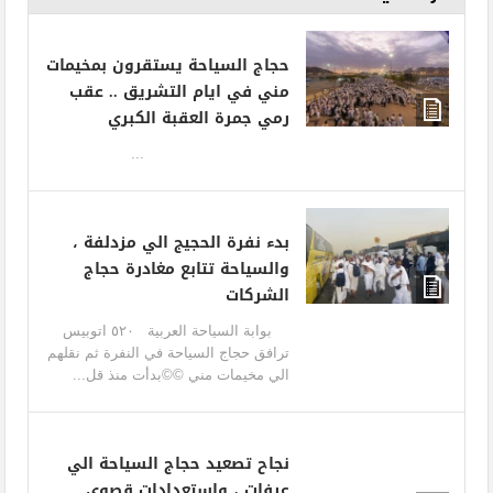
حجاج السياحة يستقرون بمخيمات
مني في ايام التشريق .. عقب
رمي جمرة العقبة الكبري
...
بدء نفرة الحجيج الي مزدلفة ،
والسياحة تتابع مغادرة حجاج
الشركات
بوابة السياحة العربية ٥٢٠ اتوبيس
ترافق حجاج السياحة في النفرة ثم نقلهم
الي مخيمات مني ©©بدأت منذ قل...
نجاح تصعيد حجاج السياحة الي
عرفات ، واستعدادات قصوي