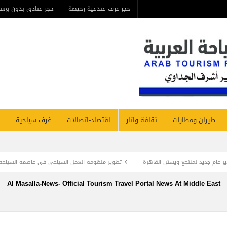
حجز غرف فندقية رخيصة
حجز فنادق بدون وس
طيران ومطارات
ثقافة واثار
اقتصاد-اتصالات
غرف سياحية
تجع ويستن القاهرة
تطوير منظومة العمل السياحي في عاصمة السياحة اليمنية إب
Al Masalla-News- Official Tourism Travel Portal News At Middle East