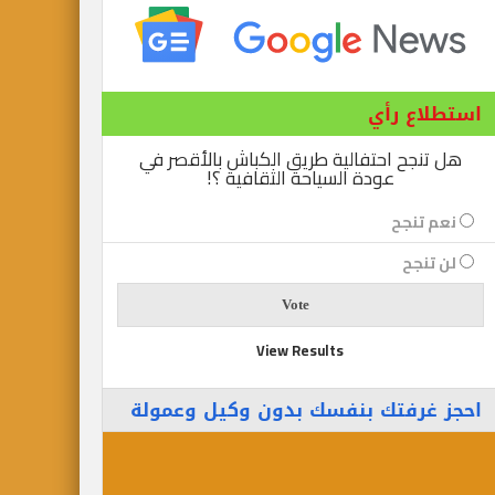
استطلاع رأي
هل تنجح احتفالية طريق الكباش بالأقصر في
عودة السياحة الثقافية ؟!
نعم تنجح
لن تنجح
View Results
احجز غرفتك بنفسك بدون وكيل وعمولة