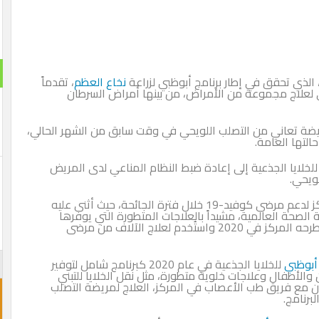
 الذي تحقق في إطار برنامج أبوظبي لزراعة
نخاع العظم
، تقدماً
ي لعلاج مجموعة من الأمراض، من بينها أمراض السرطان
ريضة تعاني من التصلب اللويحي في وقت سابق من الشهر الحالي،
لتها العامة.
لخلايا الجذعية إلى إعادة ضبط النظام المناعي لدى المريض
ويحي.
يأتي نجاح الزراعة بعد العمل الرائد الذي قام بها المركز لدعم مرضى كوفيد-19 خلال فترة الجائحة، حيث أثنى عليه
لصحة العالمية، مشيداً بالعلاجات المتطورة التي يوفرها
لهؤلاء المرضى، والتي تتضمن علاج UAECell19 الذي طرحه المركز في 2020 واستُخدم لعلاج الآلاف من مرضى
أبوظبي
للخلايا الجذعية في عام 2020 كبرنامج شامل لتوفير
والأطفال وعلاجات خلوية متطورة، مثل نقل الخلايا للتبني
نامج، بالتعاون مع فريق طب الأعصاب في المركز، العلاج لمريضة التصلب
برنامج.