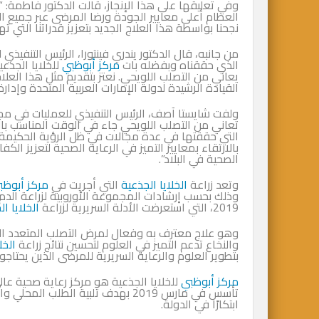
وفي تعليقها على هذا الإنجاز، قالت الدكتور فاطمة: “
العظام أعلى معايير الجودة ورضا المرضى عبر جميع الم
نجحنا بواسطة هذا العلاج الجديد بتعزيز قدراتنا التي 
من جانبه، قال الدكتور يندري فينتورا، الرئيس التنفيذي ل
الذي حققناه وبفضله بات
مركز أبوظبي
للخلايا الجذع
يعاني من التصلب اللويحي. نعتز بتقديم مثل هذا العل
القيادة الرشيدة لدولة الإمارات العربية المتحدة وإدارة
ولفت شايستا آصف، الرئيس التنفيذي للعمليات في مجم
تعاني من التصلب اللويحي جاء في الوقت المناسب بال
التي حققتها في عدة مجالات في ظل الرؤية الحكيمة للق
بالارتقاء بمعايير التميز في الرعاية الصحية لتعزيز 
الصحية في البلاد”.
وتعد زراعة
الخلايا الجذعية
التي أجريت في
مركز أبوظب
وذلك بحسب إرشادات المجموعة الأوروبية لزراعة الدم و
2019، التي استعرضت الأدلة السريرية لزراعة
الخلايا ا
وهو علاج معترف به وفعال لمرض التصلب المتعدد المتك
والنخاع تدعم التميز في العلوم لتحسين نتائج زراعة
الخل
بتطوير العلوم والرعاية السريرية للمرضى الذين يحتاجون
مركز أبوظبي
للخلايا الجذعية هو مركز رعاية صحية عال
تأسس في مارس 2019 بهدف تلبية الطل
ابتكارًا في الدولة.