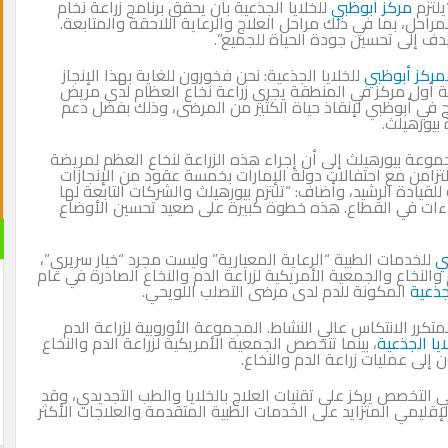
يلتزم
مركز أبوظبي
للخلايا الجذعية بأن يحقق برنامج زراعة نخام
راحل، بما في ذلك مراحل العلاج والرعاية اللاحقة والمتابعة.
تهدف إلى تحسين جودة الحياة للجميع”.
مركز أبوظبي
للخلايا الجذعية: نحن فخورون للغاية بهذا الإنجاز
ية أول مركز في المنطقة يجري زراعة نخاع العظام لدى مريض
اج في أبوظبي لإنقاذ حياة الكثير من المرضى، وذلك بفضل دعم
 بيورهيلث.
وعة بيورهيلث إلى أن إجراء هذه الزراعة لنخاع العظم لمريضة
تزامن مع احتفالات دولة الإمارات بخمسة عقود من الإنجازات
يادة الرشيد، وأضاف: “تلتزم بيورهيلث والشركات التابعة لها
الكفاءات في القطاع. هذه خطوة كبيرة على صعيد تحسين الأوضاع
ي
للخدمات الطبية “الرعاية المعيارية” وليست مجرد “خيار سريري”،
النخاع والجمعية الأمريكية لزراعة الدم والنخاع الصادرة في عام
لجذعية
المكونة للدم لدى مرضى التصلب اللويحي.
رر الانتكاس عالي النشاط. المجموعة الأوروبية لزراعة الدم
ايا الجذعية
، بينما تتخصص الجمعية الأمريكية لزراعة الدم والنخاع
 إلى عمليات زراعة الدم والنخاع.
ي التخصص يركز على تقنيات العلاج بالخلايا والطب التجديدي، وقد
ب المحلي والإقليمي المتزايد على الخدمات الطبية المتقدمة والعلاجات الأكثر