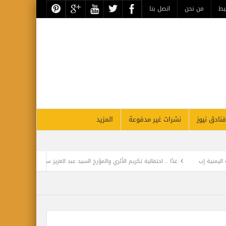
يط
من نحن
اتصل بنا
فنادق نيوز
نشرات غير مدفوعة
المزيد
غدًا .. احتفالية تكريم الأثري والمؤرخ السيد عبد العزيز سالم بالآثاريين العرب
ise ship