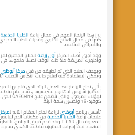
يبرز هذا الإنجاز المهم في مجال زراعة
الخلايا الجذعية
،
كبيراً في مجال العلاج الخلوي وقدرات الطب التجديد
والأمراض المناعية.
وقد أجرى أطباء المركز
أول زراعة
للخلايا الجذعية لم
وأظهرت المريضة منذ ذلك الوقت تحسناً ملموساً في حا
ويهدف العلاج الذي تم تطبيقه من قبل
مركز أبوظبي
ل
ويمكن الاستفادة منه لعلاج حالات انتكاس التصلب الل
الدكتور تيدروس أدهانوم غيبريسوس، مدير عام منظمة ا
كوفيد-19 وتحسين سعة الرئة.
تأسس برنامج
أبوظبي
لزراعة نخاع العظام التابع ل
مركز 
علاجات زراعة
الخلايا الجذعية
من مكونات الدم للبالغين 
المعروف بال T-CAR وقد قدم فريق البر
المتعدد تحت إشراف الدكتورة فاطمة الكعبي مديرة ال