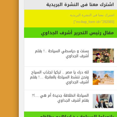
اشترك معنا فى النشرة البريدية
اشترك معنا فى النشرة البريدية
[mc4wp_form id="292065"]
مقال رئيس التحرير أشرف الجداوي
بسنت و دياسطي السياحة ..! بقلم
أشرف الجداوي
لله درك يا مصر .. تركيا تجتذب السياح
ونحن ننشط السياحة بالمانجة …! بقلم
أشرف الجداوي
السياحة انطلاقة جديدة أم هي …؟!
بقلم أشرف الجداوي
بانوراما السياحة : د.ابراهيم بظاظو