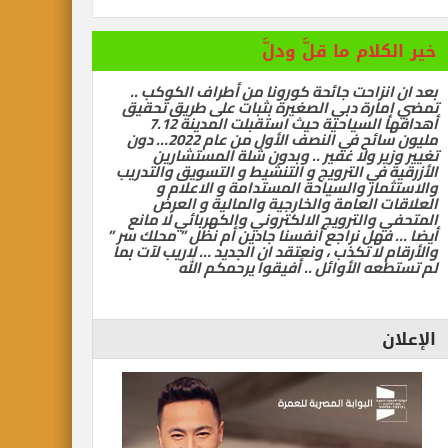
خير الكلام ما قلَّ ودلَّ
بعد ان انزاحت جائحة كورونا من أطراف الكوكب ..
تمضي إمارة دبي الصغيرة بثبات على طريق تحقيق
أهدافها السياحية حيث استقبلت المدينة 7.12
مليون سائح في النصف الأول من عام 2022… دون
تغيير وزير ولا غفير .. وبدون شلة المستشارين
الأزرقية في الترويج و التنشيط و التسويق والتدريب
والاستثمار والسياحة المستدامة و الاعلام و
العلاقات العامة والخارجية والمالية و العرض
المتحفي والترويج الالكتروني والكهربائي لا مانع
أيضا … فهل نراجع أنفسنا جادين أم نظل ” محلك سر ”
والأرقام لا تكذب ، ونعتقد ان الجديد … لاريب لآت بما
لم تستطعه الأوائل .. أفيقوا يرحمكم الله
الإعلان