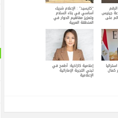
لرقم
“كايسيد” : الإعلام شريك
ة جينيس
أساسي في بناء السلام
لم على
وتعزيز مفاهيم الحوار في
المنطقة العربية
تراليا
إعلامية كازاخية: أطمح في
ر كمال
تبني التجربة الإماراتية
الإعلامية