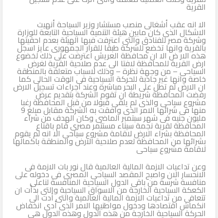
القرية
الا انه عقب أشغالى منصب مستشار وزير السياحة أنهيت
الاشكال الذى كان مابين هيئة التنمية السياحية التابعة للوزارة
وشركة مصر للفنادق والتى اعترفت فيها الهيئة بعدم احقيتها
بالقرية وانها تخضع للشركة طبقا للقرار الجمهورى عايز اسجل
هذه الار ض الا ان محافظة العريش اعترضت على ذلك لخضوع
ارض القرية للمحافظة لافتا الى عدم صلاحية القرية لغرض
السياحى – من وجهة نظرة – وذلك لاسباب متعلقة بالمنطقة
خاصة وانها غير جاذبة للحركة السياحية فى الوقت الحالى كما
ان الارض لم تطل على البحر مباشرة وعند اجراءات تسجيل الارض
رفضت المحافظة شريطة ان تقوم الشركة بتقديم عرض
مشروع سياحى والذى لم يلقى قبولا من قبل المحافظة رغبا
منها فى شرائها الامر الذى وافقت به الشركة مقابل مبلغ 9
مليون جنيه فى شهر سبتمبر الماضى وكان الهدف من شراء
المحافظة لقرية نجمة سيناء مستثمر مصرى قام باقناع
المحافظة بشراء الارض لاقامة مشروع سياحى الا انه لم يقوم
بشرائها من المحافظة لعدم صلاحية الارض والمنطقة باكمالها
لاقامة مشروع سياحى
وعن تداعيات الازمة المالية العالمية قال نور بات الازمة فى
الانحسار الان واصبح المقصد السياحى المصرى فى دخوله على
منافسة شرسة من باقى الدول السياحية المنافسة لناعلى
الكعكة السياحية الخارجة من الاسواق السياحية والتى بدأت ان
تتعافى من تداعيات الازمة المالية العالمية والتى أدت الى
انكماش اقتصادها ودخول مواطنيها الامر الذى أدى انخفاض
الحركة السياحية الخارجة من هذه الدول وهذه الدول هى