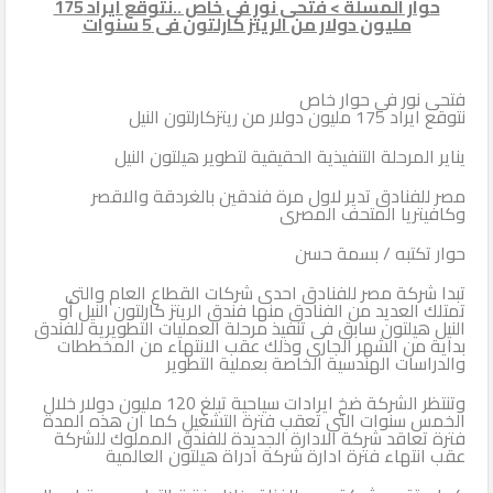
حوار المسلة > فتحى نور فى خاص ..نتوقع ايراد 175
مليون دولار من الريتز كارلتون فى 5 سنوات
فتحى نور فى حوار خاص
نتوقع ايراد 175 مليون دولار من ريتزكارلتون النيل
يناير المرحلة التنفيذية الحقيقية لتطوير هيلتون النيل
مصر للفنادق تدير لاول مرة فندقين بالغردقة والاقصر
وكافيتريا المتحف المصرى
حوار تكتبه / بسمة حسن
تبدا شركة مصر للفنادق احدى شركات القطاع العام والتى
تمتلك العديد من الفنادق منها فندق الريتز كارلتون النيل أو
النيل هيلتون سابق فى تنفيذ مرحلة العمليات التطويرية للفندق
بداية من الشهر الجارى وذلك عقب الانتهاء من المخططات
والدراسات الهندسية الخاصة بعملية التطوير
وتنتظر الشركة ضخ ايرادات سياحية تبلغ 120 مليون دولار خلال
الخمس سنوات التى تعقب فترة التشغيل كما ان هذه المدة
فترة تعاقد شركة الادارة الجديدة للفندق المملوك للشركة
عقب انتهاء فترة ادارة شركة ادراة هيلتون العالمية