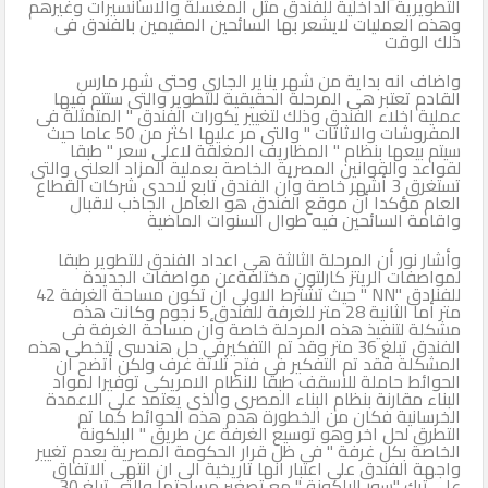
التطويرية الداخلية للفندق مثل المغسلة والاسانسيرات وغيرهم
وهذه العمليات لايشعر بها السائحين المقيمين بالفندق فى
ذلك الوقت
واضاف انه بداية من شهر يناير الجارى وحتى شهر مارس
القادم تعتبر هى المرحلة الحقيقية للتطوير والتى ستتم فيها
عملية اخلاء الفندق وذلك لتغيير يكورات الفندق " المتمثلة فى
المفروشات والاثاثات " والتى مر عليها اكثر من 50 عاما حيث
سيتم بيعها بنظام " المظاريف المغلقة لاعلى سعر " طبقا
لقواعد والقوانين المصرية الخاصة بعملية المزاد العلنى والتى
تستغرق 3 أشهر خاصة وأن الفندق تابع لاحدى شركات القطاع
العام مؤكدا أن موقع الفندق هو العامل الجاذب لاقبال
واقامة السائحين فيه طوال السنوات الماضية
وأشار نور أن المرحلة الثالثة هى اعداد الفندق للتطوير طبقا
لمواصفات الريتز كارلتون مختلفةعن مواصفات الجديدة
للفنادق "NN " حيث تشترط الاولى ان تكون مساحة الغرفة 42
متر أما الثانية 28 متر للغرفة للفندق 5 نجوم وكانت هذه
مشكلة لتنفيذ هذه المرحلة خاصة وأن مساحة الغرفة فى
الفندق تبلغ 36 متر وقد تم التفكيرفى حل هندسى لتخطى هذه
المشكلة فقد تم التفكير فى فتح ثلاثة غرف ولكن أتضح ان
الحوائط حاملة للاسقف طبقا للنظام الامريكى توفيرا لمواد
البناء مقارنة بنظام البناء المصرى والذى يعتمد على الاعمدة
الخرسانية فكان من الخطورة هدم هذه الحوائط كما تم
التطرق لحل اخر وهو توسيع الغرفة عن طريق " البلكونة
الخاصة بكل غرفة " فى ظل قرار الحكومة المصرية بعدم تغيير
واجهة الفندق على اعتبار انها تاريخية الى ان انتهى الاتفاق
على ترك "سور البلكونة " مع تصغير مساحتها والتى تبلغ 30