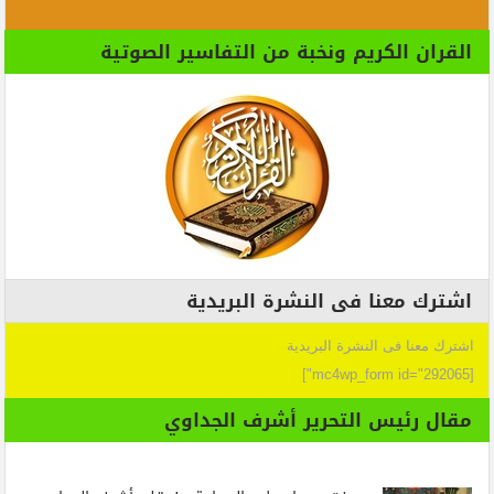
القران الكريم ونخبة من التفاسير الصوتية
اشترك معنا فى النشرة البريدية
اشترك معنا فى النشرة البريدية
[mc4wp_form id="292065"]
مقال رئيس التحرير أشرف الجداوي