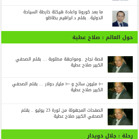
ما بعد كورونا واعادة هيكلة خارطة السياحة
الدولية…بقلم د.ابراهيم بظاظو
حول العالم : صلاح عطية
قصة نجاح ..ومواجهة مطلوبة … بقلم الصحفي
الكبير صلاح عطية
١٠٠ مليون سائح و ١٠٠ مليار دولار … بقلم الصحفي
الكبير صلاح عطية
الصفحات المجهولة من ثورة 23 يوليو .. بقلم
الصحفي الكبير صلاح عطية
رحلة : جلال دويدار