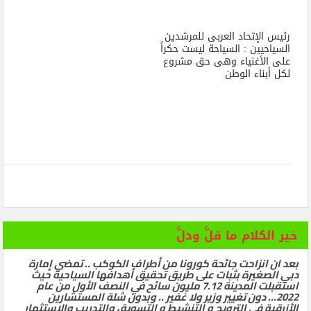
رئيس الإتحاد العربى للمرشدين
السياحيين : السياحة ليست حكراً
على الأغنياء وهى حق مشروع
لكل أبناء الوطن
خير الكلام ما قلَّ ودلَّ
بعد ان انزاحت جائحة كورونا من أطراف الكوكب .. تمضي إمارة
دبي الصغيرة بثبات على طريق تحقيق أهدافها السياحية حيث
استقبلت المدينة 7.12 مليون سائح في النصف الأول من عام
2022… دون تغيير وزير ولا غفير .. وبدون شلة المستشارين
الأزرقية في الترويج و التنشيط و التسويق والتدريب والاستثمار