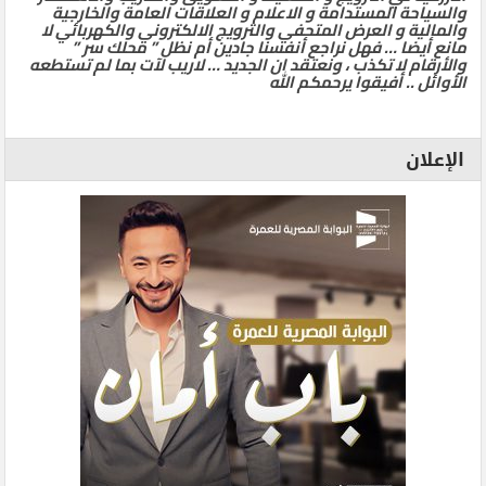
والسياحة المستدامة و الاعلام و العلاقات العامة والخارجية
والمالية و العرض المتحفي والترويج الالكتروني والكهربائي لا
مانع أيضا … فهل نراجع أنفسنا جادين أم نظل ” محلك سر ”
والأرقام لا تكذب ، ونعتقد ان الجديد … لاريب لآت بما لم تستطعه
الأوائل .. أفيقوا يرحمكم الله
الإعلان