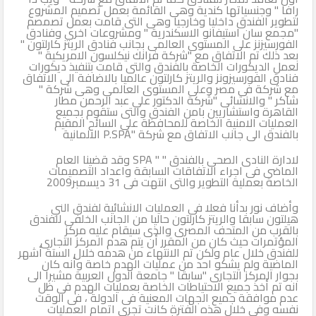
رافا " وجنسياتها كندية وهى القائمة بعمل تصميم المشروع
لتطوير الفندق داخليا وخارجيا وهى التى قامت بعمل تصمصم
"مجمع سان استيفانو الاسكندرية " ومشروعات اخرى وفنادق
الفورسيزنز على المستوى العالمى بجانب فنادق الريتز كارلتون "
بعد ذلك تم الاتفاق مع "شركة فرانك نيكلسون الامريكية "
لعمل الديكورات الخاصة بالفندق والتى قامت بتنفيذ ديكورات
فنادق الفورسيزونز والريتز كارلتون عالميا بالاضافة الى الاتفاق
مع شركة فى مصر وعلى المستوى العالمى وهى شركة "
شاكر " والانشائى "شركة الدكتور على عبد الرحمن مطار
القاهرة واستشاريين بامن الفندق والتى ستقوم بجميع
العمليات الامنية الخاصة للمحافظة على السائح المقيم
بالفندق الى جانب الاتفاق مع شركة "P.SPA الالمانية
لادارة النادى الصحى بالفندق " " SPA وقد قضينا العام
الماضى فى اجراء الاتفاقات السابقة واعداد التصميمات
الخاصة بعملية التطوير والتى انتهت فى 31 ديسمبر2009
وأضاف نور بدأنا فعلا فى العمليات الانشائية لفندق الني
هيلتون سابقا والريتز كارلتون حاليا من الجانب الخلفى للفندق
بالقرب من المتحف المصرى والذى سيقام عليه مركز
المؤتمرات حيث كان من المقرر أن يتم هدم المركز التجارى
للفندق خلال عام ولكن تم الانتهاء من هدمه خلال الستة أشهر
الماضية ولم يشكو احد من عمليات الهدم خاصة وأنه كان
بجوار المركز التجارى "سابقا " جامعة الدول العربية مشيرا الى
انه تم أخذ جميع الاحتياطات الخاصة بعمليات الهدم فى ظل
عدم موافقة جميع الجهات المعنية فى الدولة ، فى الوقت
نفسه وفى خلال هذه الفترة كانت تجرى اتمام العمليات