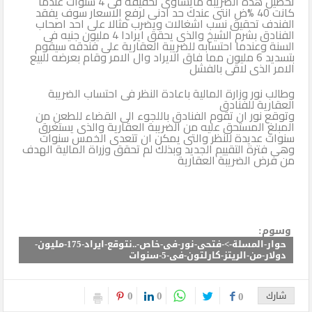
تحصيل هذه الضريبة مايساوى تحقيقه فى 4 سنوات عندما
كانت 40 %ض انتى عندك حد ادنى لرفع الاسعار سوف يفقد
الفندف تحقيق نسب اشغالات ويضرب مثالا على احد اصحاب
الفنادق بشرم الشيخ والذى يحقق ايرادا 4 مليون جنيه فى
السنة وعندما احتسابه للضريبة العقارية على فندقه سيقوم
بتسديد 6 مليون مما فاق الايراد وال الامر وقام بعرضه للبيع
الامر الذى لاقى بالفشل
وطالب نور وزارة المالية باعادة النظر فى احتساب الضريبة
العقارية للفنادق
وتوقع نور ان تقوم الفنادق باللجوء الى القضاء للطعن من
المبلغ المستحق عليه من الضريبة العقارية والذى يستغرق
سنوات عديدة للنظر والتى يمكن ان تتعدى الخمس سنوات
وهى فترة التقييم الجديد وبذلك لم تحقق وزراة المالية الهدف
من فرض الضريبة العقارية
وسوم:
حوار-المسلة->-فتحى-نور-فى-خاص-..نتوقع-ايراد-175-مليون-
دولار-من-الريتز-كارلتون-فى-5-سنوات
0
0
شارك
0