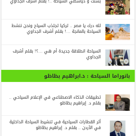
بسنت و دياسطي السياحة ..! بقلم أشرف الجداوي
لله درك يا مصر .. تركيا تجتذب السياح ونحن ننشط
السياحة بالمانجة …! بقلم أشرف الجداوي
السياحة انطلاقة جديدة أم هي …؟! بقلم أشرف
الجداوي
بانوراما السياحة : د.ابراهيم بظاظو
تطبيقات الذكاء الاصطناعي في الإعلام السياحي ..
بقلم د. إبراهيم بظاظو
أثر القطارات السياحية في تنشيط السياحة الداخلية
في الأردن .. بقلم د. إبراهيم بظاظو