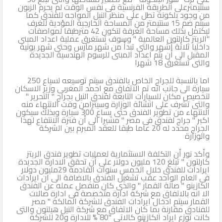
سنتيمترعلى الطريقة الفرنسية فى نفس الوقت لم يحرم الزبون
من وجود بلكونة تطل على منظر النيل المواجه للفندق كما
سيتم ضم 15 سنتيمتر من المساحة الخارجية المؤدية للغرف
ليكتمل بذلك مساحة الغرفة لتكون 42 مترطبقا لمواصفات
"الريتز كارلتون العالمية " وسوف تستغرق عملية اعداد المبنى
داخليا ثلاثة أشهر والتى تبدأ من شهر مارس وحتى شهر يونية
المقبل الى أن يتم اعداد المبنى للرسوم الهندسية الجديدة
والتى تستغرق 18 شهرا
اما بالنسبة للجراج الخاص بالفندق سيتم توسيعه لسياع 250
سيارة الى جانب انه تم الاتفاق مع احمد المغربى وزير الاسكان
لتخصيص مكان للسيارات التابعة لفندق النيل بجراج " التحرير "
والتى تشرف على انشائة الوزارة وسيتزامن وقت الانتهاء منه
الانتهاء من تطوير الفندق حتى يساع 300 سيارة وبذلك سيكون
اكبر " جراج لفندق فى مصر " مشيرا الى أن فترة الانتفاع لهذا
الجراج محدد له 20 عاما طبقا للعقد المبرم بين الشركة
والوزارة
وأكد نور أن التكلفة الاستثمارية لعمليات تطوير فندق الريتز
كارلتون " تبلغ 120 مليون دولار على أن تحقق الادارة الجديدة
ايرادات للفندق خلال الخمس سنوات القادمة 29مليون دولار
فى العام الواحد عقب تشغيل الفندق بالاضافة الى ان ايرادات
الكازينو " صالة القمار " والذى كان منفصل عمله عن الفندق
الا انه بالاتفاق مع شركة ادارة متخصصة فى ادارة صالات
القمار سيتم ادخال ايرادات الفندق للشركة المالكة " مصر
للفنادق مقارنة بما كان الاتفاق مع شركة النيل هيلتون والتى
كانت توزع ايراد الكازينو كالاتى "80 % للادارة و20 للشركة