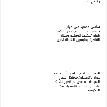
تكامل ؟!
سامي محمود فى حوار لـ
(المسلة): بعض موظفى مكتب
هيئة تنشيط السياحة بمطار
القاهرة يمارسون انشطة آخري
الخبير السياحى لطفى أبوزيد فى
حوار لـ(المسلة):مشاكل قطاع
السياحة المصرى لم تتغير منذ 40
عاماً ..والصناعة هامشية عند
الحكومة