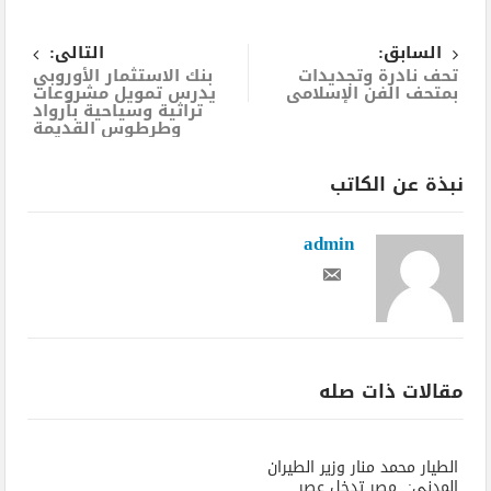
السابق:
التالى:
تحف نادرة وتجديدات
بنك الاستثمار الأوروبي
بمتحف الفن الإسلامى
يدرس تمويل مشروعات
تراثية وسياحية بأرواد
وطرطوس القديمة
نبذة عن الكاتب
admin
مقالات ذات صله
الطيار محمد منار وزير الطيران
المدنى: مصر تدخل عصر