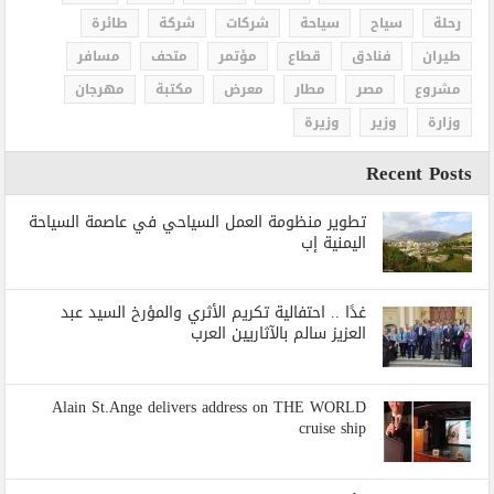
رحلة
سياح
سياحة
شركات
شركة
طائرة
طيران
فنادق
قطاع
مؤتمر
متحف
مسافر
مشروع
مصر
مطار
معرض
مكتبة
مهرجان
وزارة
وزير
وزيرة
Recent Posts
تطوير منظومة العمل السياحي في عاصمة السياحة
اليمنية إب
غدًا .. احتفالية تكريم الأثري والمؤرخ السيد عبد
العزيز سالم بالآثاريين العرب
Alain St.Ange delivers address on THE WORLD
cruise ship