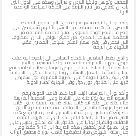
المغرب وتونس وتركيا الاردن واسرائيل وهذه هى الدول التى
بأت ان تتعافى من تاثير الازمة على الحركة السياحية الوافدة
اليها
وأكد نور ان الازمة سعر وجودة حتى الان يتفوق المقصد
المصرى عن هذه المقاصد فى السعر الا انهم متفوقين على
مصر فى عنصر جودة مستوى المنتج للخدمة المقدمة من
المقصد السياحى المصرى من جميع النواحى الا ان المخاوف
الان تكمن فى رفع اسعار المنتج السياحى المصرى عقب
الانتهاء من الازمة
والذى يضطر العاملين بالقطاع السياحى الى اللجوء اليه عقب
فرض الجهات الاشرافية المعنية سواء المباشرة أو الغير
مباشرة على النشاط السياحى فرض رسوما وضرائب اضافية تقع
عبئا وعاتقا على العمل السياحى وكان السياحة هى " الدجاجة
التى تبيض ذهبا للدولة " مثل الضريبة العقارية التى ستفرض
قريبا على الفنادق دون حق وفى النهاية تخسر الدولة
وأكد نور أن الدراسات اثبتت انها كلما قامت الدولة برفع
الرسوم الضريبة يؤثر ذلك على النشاط وعلى الحصيلة الضريبية
مثالا لذلك على ذلك انه كانت هناك ضريبة الترفية والتى كانت
تفرضها وزارة المالية على الحفلات المقامة بالفنادق الا أن
جاء رفعت حسانين وزير المالية السابق باصدار قرارا برفع هذه
الضريبة من 15 الى 40 % الامر الذى ادى الى هروب اقامة
الحفلات والافراح نهائيا من الفنادق الا انه الدكتور بطرس غالى
وزير المالية قام يتخفيض هذه الضريبة الى 10 % فقط وفى
خلال ستة أ شهرمن قرار تخفيضها قامت الوزراة بتحقيق ايراات