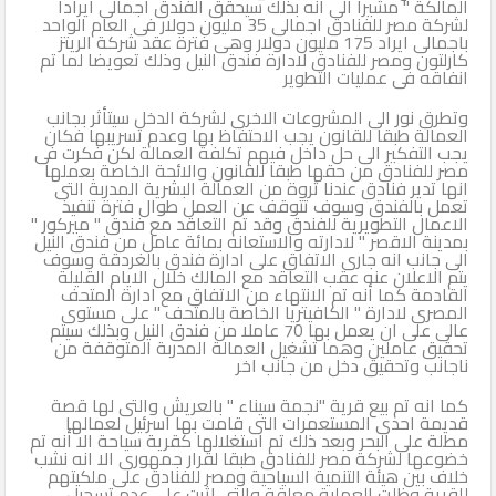
المالكة " مشيرا الى أنه بذلك سيحقق الفندق اجمالى ايرادا
لشركة مصر للفنادق اجمالى 35 مليون دولار فى العام الواحد
باجمالى ايراد 175 مليون دولار وهى فترة عقد شركة الريتز
كارلتون ومصر للفنادق لادارة فندق النيل وذلك تعويضا لما تم
انفاقه فى عمليات التطوير
وتطرق نور الى المشروعات الاخرى لشركة الدخل سيتأثر بجانب
العمالة طبقا للقانون يجب الاحتفاظ بها وعدم تسريبها فكان
يجب التفكير الى حل داخل فيهم تكلفة العمالة لكن فكرت فى
مصر للفنادق من حقها طبقا للقانون والائحة الخاصة بعملها
انها تدير فنادق عندنا ثروة من العمالة البشرية المدربة التى
تعمل بالفندق وسوف تتوقف عن العمل طوال فترة تنفيذ
الاعمال التطويرية للفندق وقد تم التعاقد مع فندق " ميركور "
بمدينة الاقصر " لادارته والاستعانه بمائة عامل من فندق النيل
الى جانب انه جارى الاتفاق على ادارة فندق بالغردقة وسوف
يتم الاعلان عنه عقب التعاقد مع المالك خلال الايام القليلة
القادمة كما أنه تم الانتهاء من الاتفاق مع ادارة المتحف
المصرى لادارة " الكافيتريا الخاصة بالمتحف " على مستوى
عالى على ان يعمل بها 70 عاملا من فندق النيل وبذلك سيتم
تحقيق عاملين وهما تشغيل العمالة المدربة المتوقفة من
ناجانب وتحقيق دخل من جانب اخر
كما انه تم بيع قرية "نجمة سيناء " بالعريش والتى لها قصة
قديمة احدى المستعمرات التى قامت بها اسرئيل لعمالها
مطلة على البحر وبعد ذلك تم استغلالها كقرية سياحة الا أنه تم
خضوعها لشركة مصر للفنادق طبقا لقرار جمهورى الا انه نشب
خلاف بين هيئة التنمية السياحية ومصر للفنادق على ملكيتهم
للقرية وظلت العملية معلقة والتى اثرت على عدم تسجيل