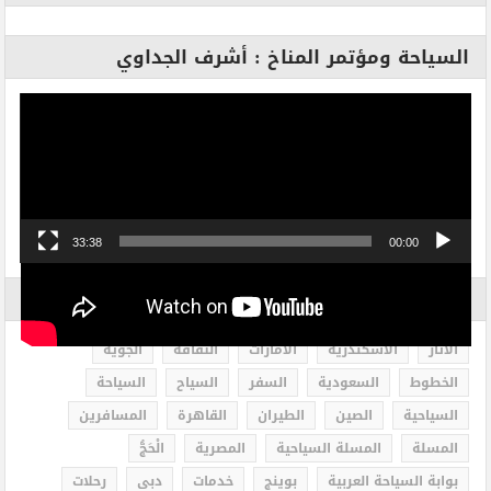
السياحة ومؤتمر المناخ : أشرف الجداوي
مشغل
الفيديو
33:38
00:00
الاكثر بحثاً
الاثار
الاسكندرية
الامارات
الثقافة
الجوية
الخطوط
السعودية
السفر
السياح
السياحة
السياحية
الصين
الطيران
القاهرة
المسافرين
المسلة
المسلة السياحية
المصرية
الْحَجُّ
بوابة السياحة العربية
بوينج
خدمات
دبى
رحلات