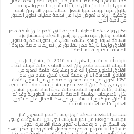
كما ستقوم شركة مصر للفناق خلال فترة التطوير بعدة اعمال
تحقق لها دخلا من خلال ادارتها لفنادق بالاقصر والغردقة
ولاول مرة الهدف منها تشغيل عمالة فندق النيل من ناحية
وتحقيق ايرادات تعوض جزءا من تكلفة عمليات تطوير الفندق
من ناحية أخرى
وكان وراء هذه الخطوات الجديدة التى تقدم عليها شركة مصر
للفنادق ولاول مرة فتحى نور رئيس الشركة ومستشار وزير
السياحة سابقا ،والذى كشف النقاب عن تطورات عملية تطوير
الفندق وايضا شركة مصر للفنادق فى تصريحات خاصة لجريدة "
المسلة الالكترونية السياحية "
بقوله أنه بداية من العام الجديد 2010 دخل فندق النيل فى
المرحلة التنفيذية خاصة وأن العام الماضى كانت مرحلة اعداد
الفندق للتطوير معتبرا أنه قام بمشاركة اقامة العديد من
الفنادق الجديدة الا ان عملية تطوير فندق مقام من عام
1959 تكون اول تجربة أخوضها خاصة وان من السهل اقامة
فنق جدي ولكن من الصعب تطوير فندق مقام منذ ذلك الفترة
وبالتالى كانت الفترة الماضية كانت فترة اعداد لتطوير الفندق
بكل التصميمات الهنسية الخاصة بالعمليات التطويرية وقد تم
الاتفاق مع كبرى الاستشاريين فى هذا المجال على مستوى
العالم الخاصة لعمليات التصميم
فقد تم الاستعانة بشركة "رولز رويس " مدير المشروع "دار
الهندسة " وتعتبر من اكبر الشركات التى تدير المشروعات والتى
لها السبق فى ادارة عمليات تطوير مطار القاهرة الدولى
جنسياتها لبنانبة ولها فروع بجميع دول العالم ومنها مصر "وهو
اول تعاقد لمصر للفنادق كما تم الاتفاق مع شركة " ويب ذا