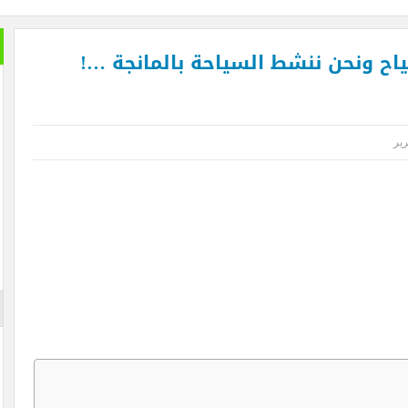
سياح ونحن ننشط السياحة بالمانجة …!
ير