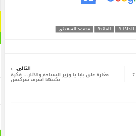
الداخلية
المانجة
محمود السعدني
التالى:
سياحة تركيا تجذب أكثر من 23 مليون سائحا في 7
مغارة على بابا يا وزير السياحة والاثار… فكرة
يكتبها أشرف سركيس