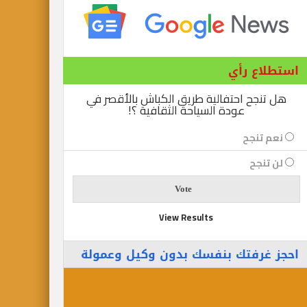
استطلاع رأي
هل تنجح احتفالية طريق الكباش بالأقصر في
عودة السياحة الثقافية ؟!
نعم تنجح
لن تنجح
View Results
احجز غرفتك بنفسك بدون وكيل وعمولة