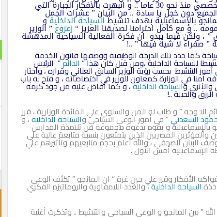
لا مؤاخذة ” السياحة ” والتي اتابع أخبارها بحكم تخصصي منذ نحو 30 عاما .. و انبهرت بالأفكار الجبارة التي
لجميع دون خجل يا سادة .. من البيان ” عشرات الجمل
لمانجو بالإسماعيلية بهدف تنشيط
السياحة الداخلية
و
ه .. و مع كامل احترامنا لصديقنا العزيز “
زعزوع
” الوزير
” ، ولكن فيما يبدو ان فكرة الفعالية السياحية المدهشة
” صفراء لا شية فيها ” ..!
لسياحة كما حدد تلك الدرجة الوظيفية ووصفها قانون الخدمة
الدائم
” الرئيس
 أمور التنشيط بحسب رؤية الوزير السابق العناني وقراره ، واختار
فه آمنا في الوزارة كمعاون للوزير في اختصاصاته ، و فتح له باب
والأثري و
السياحة الداخلية
، و كما أفاض عليه من جود كرمه
لرزق والحيلة ..!
 الا وجه ” و طاب له المن والسلوي علي المائدة الوزارية ، قرر
مود السعدني
” في أمور الوعي السياحي و
السياحة الداخلية
، و
جو بالإسماعيلية و يقوم بدعوة مجموعة من تلامذة المدارس
والمؤثرين المصريين الذين يتمتعون بنسبة متابعة عالية على
صف البيان الصحفي ، والله أعلم بحجم متابعيهم وتأثيرهم علي
الإسماعيلية أمس الأول .
 بفواكه الأفكار وقرر علي حين غرة ” ان المانجو ” تكثف الوعي
اخذة
السياحة الداخلية
، والغدد الليمفاوية والروماتيزم الفكري
الله ” بين المانجو و الوعي السياحي والتنشيط .. وتذكرت أغنية