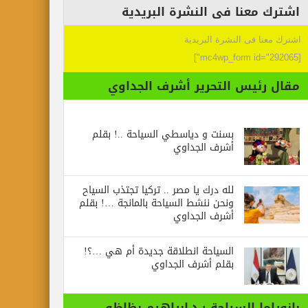
اشترك معنا فى النشرة البريدية
اشترك معنا فى النشرة البريدية
[mc4wp_form id="292065"]
مقال رئيس التحرير أشرف الجداوي
بسنت و دياسطي السياحة ..! بقلم
أشرف الجداوي
لله درك يا مصر .. تركيا تجتذب السياح
ونحن ننشط السياحة بالمانجة …! بقلم
أشرف الجداوي
السياحة انطلاقة جديدة أم هي …؟!
بقلم أشرف الجداوي
بانوراما السياحة : د.ابراهيم بظاظو