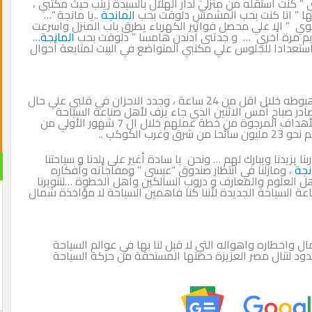
نت استقله من منزلي لدار الهلال بالسيدة زينب حيث مكتبي ،
يها ” انا كنت بحب المشمش دلوقت بحب
المانجة
..يا مانجة “…
وي ” الا علي محصل فواتير الكهرباء يطرق باب المنزل واسرعت
ديم مرة أخري … و جدتنى أدندن هامسا ” دلوقت بحب
المانجة
…
تعدادا للجلوس علي مكتبي المتواضع في البيت لمتابعة أحوال
اما الخبر الثاني الذي رفع ضغطي مجددا للأسف بعد هبوطه خلال اقل من 24 ساعة ، وجدد الاحزان في قلبي علي حال
لصادر صباح أمس الاثنين الذي جاء يزف لأهل صناعة السياحة
التركية البشري و التهنئة والأماني الطيبة لتحقيقهم الأهداف المرجوة من خطة عملهم خلال ال 7 شهور الأولي من
ا يزيدنا ويبارك لهم … ونحن يا سادة أغير على بلدنا و سياحتنا
نجة
، ومازلنا في انتظار صندوق “عيسى ” ومفاجأته وأفكاره
أهل العلوم والمعارف و دروب السالكين وأهل الخطوة …لتنويرنا
عة السياحة الجديدة لأننا كنا فاهمين السياحة لا مؤاخذة شمال
ال واخطاره واهواله التي لا قبل لنا بها في عوالم السياحة
مدود لتنال مصر العزيزة حصتها المستحقة من حركة السياحة