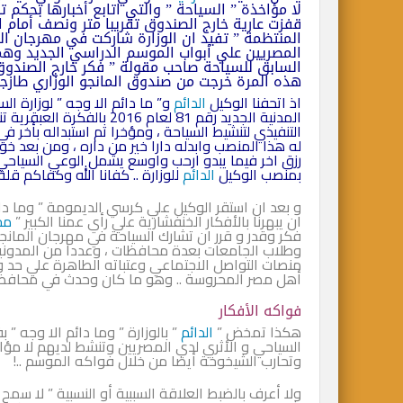
قفزت عارية خارج الصندوق تقريبا متر ونصف أمام ا
المنتظمة ” تفيد ان الوزارة شاركت في مهرجان ا
المصريين علي أبواب الموسم الدراسي الجديد وهموم
السابق للسياحة صاحب مقولة ” فكر خارج الصندوق 
هذه المرة خرجت من صندوق المانجو الوزاري طازجة 
اذ اتحفنا الوكيل
الدائم
و” ما دائم الا وجه ” لوزارة ا
المدنية الجديد رقم 81 لعام 2016 بالفكرة العبقرية تنشيطا للسياحة الداخلية ،ومن قبل كان هذا ”
التنفيذي لتنشيط السياحة ، ومؤخرا تم استبداله بأخر في
له هذا المنصب وابدله دارا خير من داره ، ومن بعد خو
رزق اخر فيما يبدو ارحب واوسع يشمل الوعي السياحي 
بمنصب الوكيل
الدائم
للوزارة .. كفانا الله وكفاكم قلة ا
و بعد ان استقر الوكيل علي كرسي الديمومة ” وما دائم
ان يبهرنا بالأفكار الخنفشارية علي رأي عمنا الكبير ”
مح
فكر وقدر و قرر ان تشارك السياحة في مهرجان المان
وطلاب الجامعات بعدة محافظات ، وعددا من المدونين 
منصات التواصل الاجتماعي وعتباته الطاهرة علي حد و
أهل مصر المحروسة .. وهو ما كان وحدث في محافظة 
فواكه الأفكار
هكذا تمخض ”
الدائم
” بالوزارة ” وما دائم الا وجه ”
السياحي و الأثري لدي المصريين وتنشط لديهم لا مؤ
وتحارب الشيخوخة أيضا من خلال فواكه الموسم ..!
ولا أعرف بالضبط العلاقة السببية أو النسبية ” لا سمح 