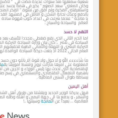
شعبية سمعتها منذ سنوات عديدة مضت في ” تاكسي ” ك
وكان المغني” سعد الصغير ” يكرر في همة يحسد عل
واستغرقتني الفكرة ولم أفق من نشوة ” الفكر المنج
بالدفع وعدت لحالة الشجن و التأمل في المشهد الق
يا مانجة ” عندما شرعت في اعداد كوب قهوة سادة اس
العالم والسياحة والسياح .
اللهم لا حسد
السياحة في مصر .. كان بيان وزارة السياحة التركية ا
العام الحالي 2022 اذ بلغت حركة السياحة الوافدة لهم نحو 23 مليون سائحا من شرق وغرب الكوكب ..
ما شاءءءء الله و لا حول ولا قوة الا بالله دون حسد ربن
المغلوبة علي أمرها مازالت تروج وتنشط أمورها ب
الما
الاقتصادية التي تحدث بها رئيس الوزراء و اخرين من 
بأهمية الانفعال الاقتصادي والاستثماري في رسم صنا
ببساطة طوال السنين الماضية .
أهل اليمين
فهل يدركنا الوزير الجديد وينتشلنا من طريق أهل الشم
والسفر ، و يدفع بنا الي جهة اليمين و أهله وظله ال
العالمية … بعيدا عن
المانجة
وسيننها ..!