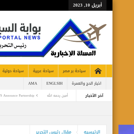
أبريل 10, 2023
سياحة بر مصر
سياحة عربية
سياحة دولية
اخبار الحج والعمرة
ENGLSIH
AMA
آخر الأخبار
 معتز أمين … لواء محمود أحمد أمين رحمه الله
and AVIAREPS Announce Partnership
شيرة السياحية الإلكترونية
الرئيسيه
مقال رئيس التحرير