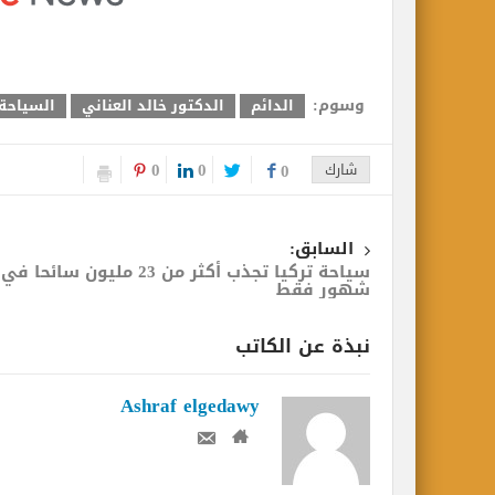
وسوم:
الدائم
الدكتور خالد العناني
السياحة 
0
0
شارك
0
السابق:
شهور فقط
نبذة عن الكاتب
Ashraf elgedawy