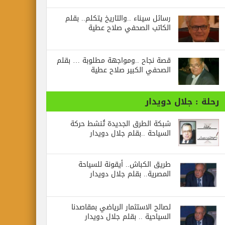
رسائل‭ ‬سيناء‭.. ‬والتاريخ‭ ‬يتكلم.. بقلم
الكاتب الصحفي صلاح عطية
قصة نجاح ..ومواجهة مطلوبة … بقلم
الصحفي الكبير صلاح عطية
رحلة : جلال دويدار
شبكة الطرق الجديدة تُنشط حركة
السياحة ..بقلم جلال دويدار
طريق الكباش.. أيقونة للسياحة
المصرية.. بقلم جلال دويدار
لصالح الاستثمار الرياضي بمقاصدنا
السياحية .. بقلم جلال دويدار