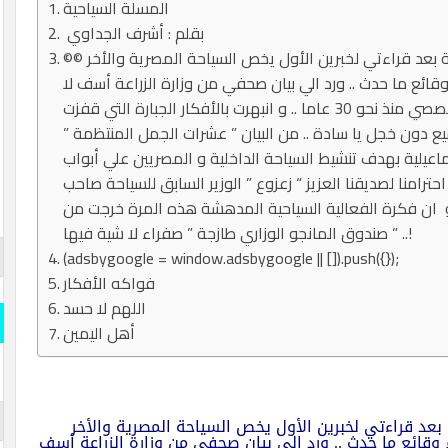
المسلة السياحية
بقلم : أشرف الجداوي
©© ارتفع ضغط دم العبد لله مرتين خلال 24 ساعة بعد قراءتي لخبرين الأول يخص السياحة المصرية والأخر
وقائع ما حدث .. ورد الي بيان صحفي من وزارة الزراعة أسف لا
مؤاخذة ” السياحة ” والتي اتابع أخبارها بحكم تخصصي منذ نحو 30 عاما .. و انبهرت بالأفكار الجبارة التي قفزت
يع دون خجل يا سادة .. من البيان ” عشرات الجمل المنتظمة ”
اعيلية بهدف تنشيط السياحة الداخلية و المصريين علي أبواب
امنا لصديقنا العزيز “ زعزوع ” الوزير السابق للسياحة صاحب
دو ان فكرة الفعالية السياحية المدهشة هذه المرة خرجت من
صندوق المانجو الوزاري طازجة ” صفراء لا شية فيها ” ..!
(adsbygoogle = window.adsbygoogle || []).push({});
فواكه الأفكار
اللهم لا حسد
أهل اليمين
دم العبد لله مرتين خلال 24 ساعة بعد قراءتي لخبرين الأول يخص السياحة المصرية والأخر
 وقائع ما حدث .. ورد الي بيان صحفي من وزارة الزراعة أسف