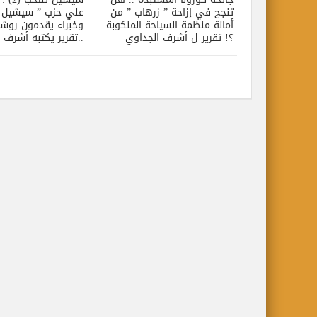
تنجح في إزاحة ” زرهاب ” من
علي حزب ” سيشيل و
أمانة منظمة السياحة المنكوبة
وخبراء يقدمون روشتة
؟! تقرير ل أشرف الجداوي
..تقرير يكتبه أشرف 