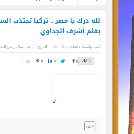
لله درك يا مصر .. تركيا تجتذب ال
بقلم أشرف الجداوي
كتب بواسطة
Ashraf elgedawy
التاريخ:
فى :
مقال رئيس التحر
0
0
شارك
0