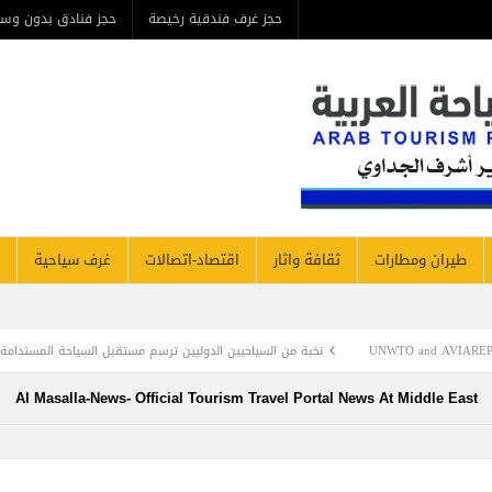
حجز غرف فندقية رخيصة
حجز فنادق بدون وس
طيران ومطارات
ثقافة واثار
اقتصاد-اتصالات
غرف سياحية
UNWTO 
نخبة من السياحيين الدوليين ترسم مستقبل السياحة المستدامة في معرض سوق ال
Al Masalla-News- Official Tourism Travel Portal News At Middle East