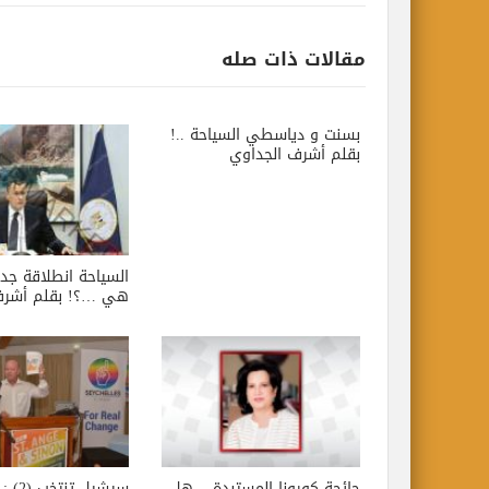
مقالات ذات صله
بسنت و دياسطي السياحة ..!
بقلم أشرف الجداوي
السياحة انطلاقة جدي
هي …؟! بقلم أشرف
جائحة كورونا المستبدة .. هل
سيشيل تن