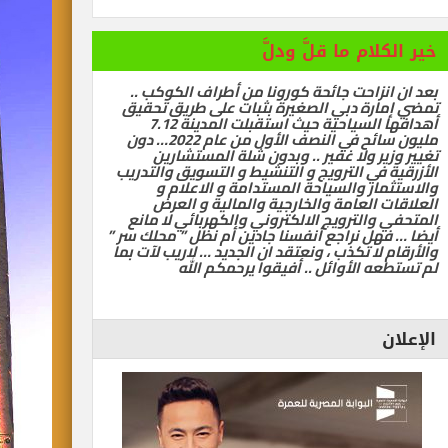
خير الكلام ما قلَّ ودلَّ
بعد ان انزاحت جائحة كورونا من أطراف الكوكب ..
تمضي إمارة دبي الصغيرة بثبات على طريق تحقيق
أهدافها السياحية حيث استقبلت المدينة 7.12
مليون سائح في النصف الأول من عام 2022… دون
تغيير وزير ولا غفير .. وبدون شلة المستشارين
الأزرقية في الترويج و التنشيط و التسويق والتدريب
والاستثمار والسياحة المستدامة و الاعلام و
العلاقات العامة والخارجية والمالية و العرض
المتحفي والترويج الالكتروني والكهربائي لا مانع
أيضا … فهل نراجع أنفسنا جادين أم نظل ” محلك سر ”
والأرقام لا تكذب ، ونعتقد ان الجديد … لاريب لآت بما
لم تستطعه الأوائل .. أفيقوا يرحمكم الله
الإعلان