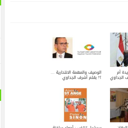
دة أم
الوصيف والمهمة الانتحارية …
 الجداوي
؟! بقلم أشرف الجداوي
تخب (2) : الرهان
سيشيل تنتخب : أجواء ساخنة