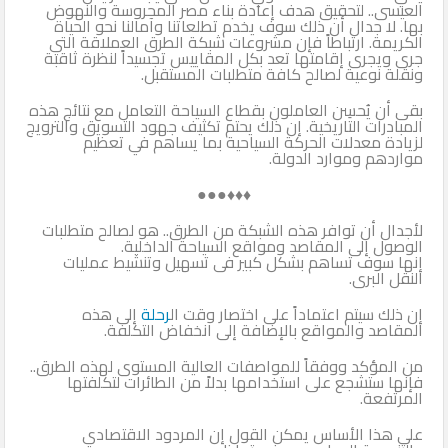
العيسى.. لتحقيق هدف إعادة بناء مصر المحروسة والنهوض
بها. لا جدال أن ذلك سوف يخدم تطلعاتنا وآمالنا نحو الحياة
الكريمة. ارتباطاً فإن مشروعات شبكة الطرق العملاقة التي
جرى ويجرى إقامتها تعد بكل المقاييس تجسيداً لنظرة ثاقبة
ونقلة نوعية لصالح كافة متطلبات المستقبل.
بقى أن يُحسِن العاملون بقطاع السياحة التعامل مع نتائج هذه
المبادرات التاريخية. إن ذلك يحتم تكثيف جهود التسويق والترويج
لزيادة معدلات الحركة السياحية بما يساهم في تعظيم
مواردهم وموارد الدولة.
♦♦♦●●●
لأجدال أن توافر هذه الشبكة من الطرق.. هو لصالح متطلبات
الوصول إلى المقاصد ومواقع السياحة الداخلية.
إنها سوف تساهم بشكل كبير فى تسهيل وتنشيط عمليات
النقل البرى.
إن ذلك سيتم اعتماداً على اختصار وقت ال
رحلة
إلى هذه
المقاصد والمواقع بالإضافة إلى انخفاض التكلفة.
من المؤكد ووفقاً للمواصفات العالية المستوى لهذه الطرق..
فإنها ستشجع على استخدامها بدلاً من الطائرات لتكلفتها
المرتفعة.
على هذا الأساس يمكن القول إن المردود الاقتصادي