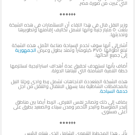
التي غيرت من صورة مصر.
♦♦♦●●●
وزير النقل قال في هذا اللقاء أن الاستثمارات في هذه الشبكة
بلغت ٥٠ مليار جنيه وأنها تشمل تكاليف إقامتها وتطويرها
وتحديثها.
أشار إلى أنها سوف تخدم السياحة صناعة الأمل. هذه الشبكة
تبلغ أطوالها ٣٧٥٠ كيلومتراً وتمتد بطول وعرض
الجمهورية
إلى جميع أنحائها.
أضاف بأنها تستهدف تحقيق عدة أهداف استراتيجية تستلزمها
خطة التنمية الشاملة التي تتبناها الدولة.
هذه الشبكة المتعددة الاتجاهات تشمل ربط وادى ودلتا النيل
بالمحافظات الشاطئية بما يسهل الانتقال والتنقل من أجل
خدمة السياحة
.
يضاف إلى ذلك ولصالح نفس الغرض.. الربط أيضا بين مناطق
البحر المتوسط والبحر الأحمر ومدن سيناء والصعيد بطرق على
أعلى مستوى.
♦♦♦●●●
يأتي هذا المخطط التنموي الشامل الذى يتبناه الرئيس