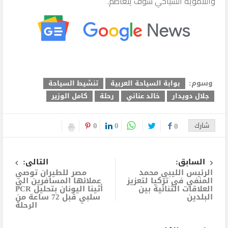
والتنموية السياحي سوف يتعاظم.
وسوم:
بوابة السياحة العربية
تنشيط السياحة
جلال دويدار
خالد عناني
رحلة
كامل الوزير
0
0
شارك
0
السابق:
التالى:
الرئيس الليبي محمد
مصر للطيران توصي
المنفي في تركيا لتعزيز
عملائها المسافرين الي
العلاقات الثنائية بين
أثينا اليونان بتحليل PCR
البلدين
سلبي قبل 72 ساعة من
الرحلة