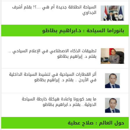
السياحة انطلاقة جديدة أم هي …؟! بقلم أشرف
الجداوي
بانوراما السياحة : د.ابراهيم بظاظو
تطبيقات الذكاء الاصطناعي في الإعلام السياحي ..
بقلم د. إبراهيم بظاظو
أثر القطارات السياحية في تنشيط السياحة الداخلية
في الأردن .. بقلم د. إبراهيم بظاظو
ما بعد كورونا واعادة هيكلة خارطة السياحة
الدولية…بقلم د.ابراهيم بظاظو
حول العالم : صلاح عطية