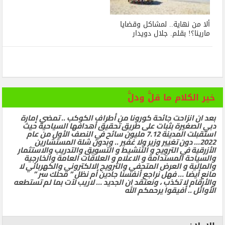
ألا من نهاية.. لمشاكل وقضايا
مارينا؟! بقلم. جلال دويدار
خير الكلام ما قلَّ ودلَّ
بعد ان انزاحت جائحة كورونا من أطراف الكوكب .. تمضي إمارة
دبي الصغيرة بثبات على طريق تحقيق أهدافها السياحية حيث
استقبلت المدينة 7.12 مليون سائح في النصف الأول من عام
2022… دون تغيير وزير ولا غفير .. وبدون شلة المستشارين
الأزرقية في الترويج و التنشيط و التسويق والتدريب والاستثمار
والسياحة المستدامة و الاعلام و العلاقات العامة والخارجية
والمالية و العرض المتحفي والترويج الالكتروني والكهربائي لا
مانع أيضا … فهل نراجع أنفسنا جادين أم نظل ” محلك سر ”
والأرقام لا تكذب ، ونعتقد ان الجديد … لاريب لآت بما لم تستطعه
الأوائل .. أفيقوا يرحمكم الله