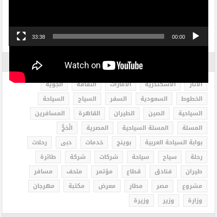
33:38
00:00
الاكثر بحثاً
الاثار
الاسكندرية
الامارات
الثقافة
الجوية
الخطوط
السعودية
السفر
السياح
السياحة
السياحية
الصين
الطيران
القاهرة
المسافرين
المسلة
المسلة السياحية
المصرية
الْحَجُّ
بوابة السياحة العربية
بوينج
خدمات
دبى
رحلات
رحلة
سياح
سياحة
شركات
شركة
طائرة
طيران
فنادق
قطاع
مؤتمر
متحف
مسافر
مشروع
مصر
مطار
معرض
مكتبة
مهرجان
وزارة
وزير
وزيرة