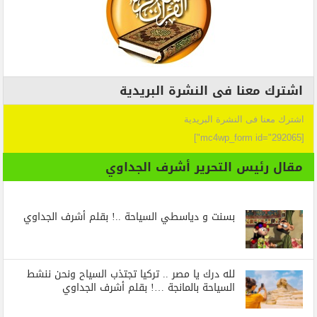
اشترك معنا فى النشرة البريدية
اشترك معنا فى النشرة البريدية
[mc4wp_form id="292065"]
مقال رئيس التحرير أشرف الجداوي
بسنت و دياسطي السياحة ..! بقلم أشرف الجداوي
لله درك يا مصر .. تركيا تجتذب السياح ونحن ننشط
السياحة بالمانجة …! بقلم أشرف الجداوي