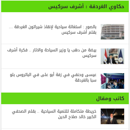
حكاوي الغردقة : أشرف سركيس
بالصور : استغاثة سياحية لإنقاذ شيراتون الغردقة …
بقلم أشرف سركيس
بيضة من دهب يا وزير السياحة والاثار .. فكرة أشرف
سركيس
عيسى وحنفي في زفة أبو على في الباتروس بلو
سبا بالغردقة
كاتب ومقال
خريطة متكاملة للتنمية السياحية .. بقلم الصحفي
الكبير خالد صلاح الدين