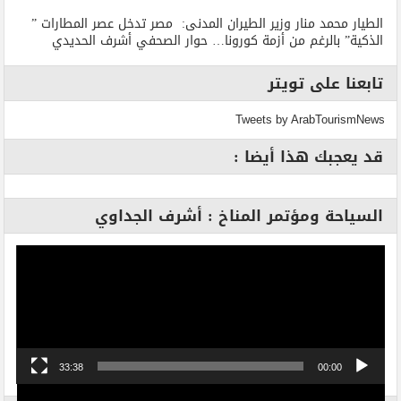
الطيار محمد منار وزير الطيران المدنى: مصر تدخل عصر المطارات ”
الذكية” بالرغم من أزمة كورونا… حوار الصحفي أشرف الحديدي
تابعنا على تويتر
Tweets by ArabTourismNews
قد يعجبك هذا أيضا :
السياحة ومؤتمر المناخ : أشرف الجداوي
مشغل
الفيديو
33:38
00:00