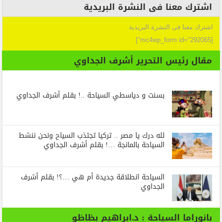
اشترك معنا فى النشرة البريدية
اشترك معنا فى النشرة البريدية
[mc4wp_form id="292065"]
مقال رئيس التحرير أشرف الجداوي
بسنت و دياسطي السياحة ..! بقلم أشرف الجداوي
لله درك يا مصر .. تركيا تجتذب السياح ونحن ننشط
السياحة بالمانجة …! بقلم أشرف الجداوي
السياحة انطلاقة جديدة أم هي …؟! بقلم أشرف
الجداوي
بانوراما السياحة : د.ابراهيم بظاظو