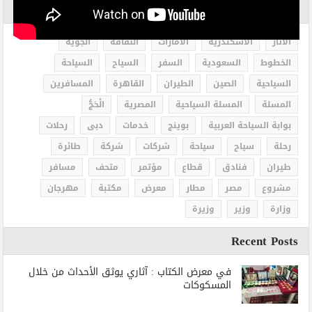
الاكثر بحثاً
الاثار
الاسكندرية
الامارات
الثقافة
الجوية
الخطوط
السعودية
السفر
السياح
السياحة
السياحية
الصين
الطيران
القاهرة
المسافرين
المسلة
المسلة السياحية
المصرية
الْحَجُّ
بوابة السياحة العربية
بوينج
خدمات
دبى
رحلات
رحلة
سياح
سياحة
شركات
شركة
طائرة
طيران
فنادق
قطاع
مؤتمر
متحف
مسافر
مشروع
مصر
مطار
معرض
مكتبة
مهرجان
وزارة
وزير
وزيرة
Recent Posts
في معرض الكتاب : آثاري يوثق الأحداث من خلال
المسكوكات