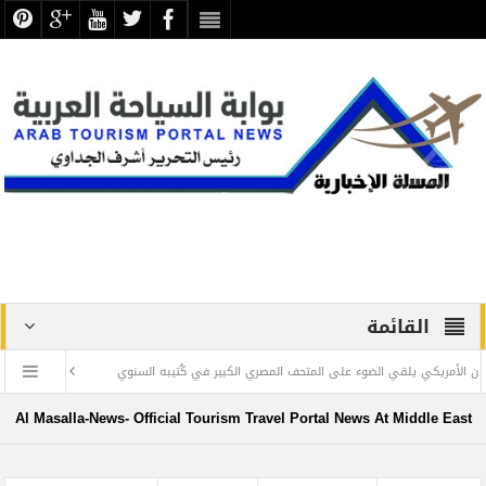
القائمة
 يلقي الضوء على المتحف المصري الكبير في كُتيبه السنوي
” ويليام بولتون سميث ”
Al Masalla-News- Official Tourism Travel Portal News At Middle East