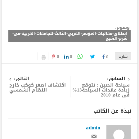
وسوم:
انطلاق-فعاليات-المؤتمر-العربي-الثالث-للجامعات-العربية-فى-
شرم-الشيخ
0
0
شارك
0
السابق:
التالى:
سياحة الصين : تتوقع
اكتشاف اصغر كوكب خارج
زيادة عائدات السياحة13%
النظام الشمسي
في عام 2010
نبذة عن الكاتب
admin