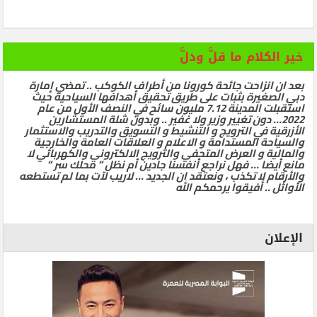
خير الكلام ما قلَّ ودلَّ
بعد ان انزاحت جائحة كورونا من أطراف الكوكب .. تمضي إمارة
دبي الصغيرة بثبات على طريق تحقيق أهدافها السياحية حيث
استقبلت المدينة 7.12 مليون سائح في النصف الأول من عام
2022… دون تغيير وزير ولا غفير .. وبدون شلة المستشارين
الأزرقية في الترويج و التنشيط و التسويق والتدريب والاستثمار
والسياحة المستدامة و الاعلام و العلاقات العامة والخارجية
والمالية و العرض المتحفي والترويج الالكتروني والكهربائي لا
مانع أيضا … فهل نراجع أنفسنا جادين أم نظل ” محلك سر ”
والأرقام لا تكذب ، ونعتقد ان الجديد … لاريب لآت بما لم تستطعه
الأوائل .. أفيقوا يرحمكم الله
الإعلان