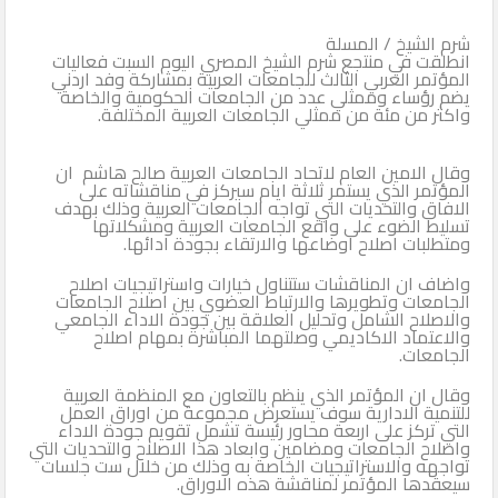
شرم الشيخ / المسلة
انطلقت في منتجع شرم الشيخ المصري اليوم السبت فعاليات
المؤتمر العربي الثالث للجامعات العربية بمشاركة وفد اردني
يضم رؤساء وممثلي عدد من الجامعات الحكومية والخاصة
واكثر من مئة من ممثلي الجامعات العربية المختلفة.
وقال الامين العام لاتحاد الجامعات العربية صالح هاشم ان
المؤتمر الذي يستمر ثلاثة ايام سيركز في مناقشاته على
الافاق والتحديات التي تواجه الجامعات العربية وذلك بهدف
تسليط الضوء على واقع الجامعات العربية ومشكلاتها
ومتطلبات اصلاح اوضاعها والارتقاء بجودة ادائها.
واضاف ان المناقشات ستتناول خيارات واستراتيجيات اصلاح
الجامعات وتطويرها والارتباط العضوي بين اصلاح الجامعات
والاصلاح الشامل وتحليل العلاقة بين جودة الاداء الجامعي
والاعتماد الاكاديمي وصلتهما المباشرة بمهام اصلاح
الجامعات.
وقال ان المؤتمر الذي ينظم بالتعاون مع المنظمة العربية
للتنمية الادارية سوف يستعرض مجموعة من اوراق العمل
التي تركز على اربعة محاور رئيسة تشمل تقويم جودة الاداء
واصلاح الجامعات ومضامين وابعاد هذا الاصلاح والتحديات التي
تواجهه والاستراتيجيات الخاصة به وذلك من خلال ست جلسات
سيعقدها المؤتمر لمناقشة هذه الاوراق.