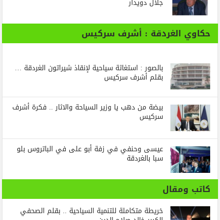
جلال دويدار
حكاوي الغردقة : أشرف سركيس
بالصور : استغاثة سياحية لإنقاذ شيراتون الغردقة …
بقلم أشرف سركيس
بيضة من دهب يا وزير السياحة والاثار .. فكرة أشرف
سركيس
عيسى وحنفي في زفة أبو على في الباتروس بلو
سبا بالغردقة
كاتب ومقال
خريطة متكاملة للتنمية السياحية .. بقلم الصحفي