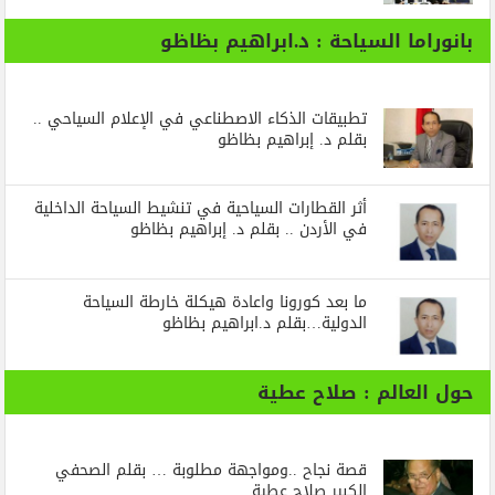
بانوراما السياحة : د.ابراهيم بظاظو
تطبيقات الذكاء الاصطناعي في الإعلام السياحي ..
بقلم د. إبراهيم بظاظو
أثر القطارات السياحية في تنشيط السياحة الداخلية
في الأردن .. بقلم د. إبراهيم بظاظو
ما بعد كورونا واعادة هيكلة خارطة السياحة
الدولية…بقلم د.ابراهيم بظاظو
حول العالم : صلاح عطية
قصة نجاح ..ومواجهة مطلوبة … بقلم الصحفي
الكبير صلاح عطية