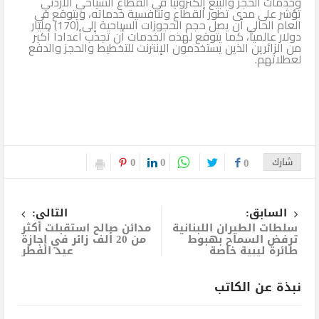
وخدمات الحجز والبيع إلكترونياً في القطاع السياحي الأردني
تؤشر على مدى تطور القطاع وتنافسية خدماته، ويتوقع في
العام الحالي أن يصل حجم الحجوزات السياحية إلى (170) مليار
دولار عالمياً، كما يتوقع لهذه الخدمات أن تجذب أعدادا أكبر
من الزائرين الذين يستخدمون الإنترنت للتخطيط والحجز والدفع
لعطلاتهم.
0
0
شارك
0
السابق:
التالى:
سلطات الطيران اللبنانية
مدائن صالح استقبلت أكثر
ترفض السماح بهبوط
من 20 ألف زائر في إجازة
طائرة ليبية خاصة
عيد الفطر
نبذة عن الكاتب