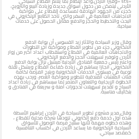
«sts «وفيزا الأردن.وأعد النظام بما يلائم القطاع السياحي
الأردني ليتمكن من دخول أسواق جديدة وزيادة البيع والترويج،
كجزء من الجهود الهادفة لمساعدة القطاع على مواكبة
الاتجاهات العالمية في السفر والتي تأخذ الطابع الإلكتروني في
البحث والتخطيط والحجز والدفع مقابل الحصول على خدمات
سياحية.
وقال وزير السياحة والآثار زيد القسوس أن بوابة الدفع
الالكتروني جزء من تطوير القطاع ومواكبة آخر التطورات
والاتجاهات العالمية في القطاع واستقطاب أعداد أكبر من زوار
الأردن وتوفير تسهيلات الحجز والدفع الإلكتروني.
واعتبر رئيس جمعية الفنادق الأردنية ميشيل نزال بوابة الدفع
الالكتروني انجازا يساهم في زيادة كفاءة القطاع ويشكل نقلة
نوعية في مستوى الخدمات الالكترونية ويتيح الفرصة لكافة
فئات المنشآت الفندقية للتطوير ومواكبة العصر، ورحب بهذه
الخطوة الإيجابية والتعاون المثمر لما سيساهم في زيادة أعداد
السياح و تقديم تسهيلات لحجوزات آمنة و سريعة في الفنادق و
بتكاليف مناسبة.
وقال مدير مشروع تطوير السياحة في الأردن إبراهيم الأسطة
هذه أول خدمة دفع إلكتروني تزودها شركة محلية للقطاع ،
وهذه خطوه مهمة لأنها ستتيح فرصة الوصول للأسواق
السياحية الإلكترونية ما يساعد الأردن في اكتساب التنافسية
كمقصد سياحي.