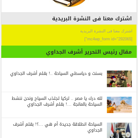
اشترك معنا فى النشرة البريدية
اشترك معنا فى النشرة البريدية
[mc4wp_form id="292065"]
مقال رئيس التحرير أشرف الجداوي
بسنت و دياسطي السياحة ..! بقلم أشرف الجداوي
لله درك يا مصر .. تركيا تجتذب السياح ونحن ننشط
السياحة بالمانجة …! بقلم أشرف الجداوي
السياحة انطلاقة جديدة أم هي …؟! بقلم أشرف
الجداوي