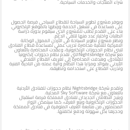
شراء المنتجات والخدمات السياحية.
ويوفر مشروع تطوير السياحة للقطاع السياحي فرصة الحصول
على مساعدة في تشغيل الخدمة وربطها بالموقع الإلكتروني
بناء على التقدم بطلب للمشروع الذي سيقوم بدوره دراسة
الطلبات واختيار عدد منها لتلقي الدعم.
ونظم مشروع تطوير السياحة في الأردن الممول الوكالة
الامركية للتنمية محاضرة تدريب عملي لمساعدة قطاع الفنادق
لتبني نظام الحجوزات الإلكترونية، وعقدت المحاضرة بالتعاون
مع شركة Nightsbridgeالتي تقدم نظام حجوزات إلكترونيا
للفنادق، وهدفت المحاضرة إلى تعريف القطاع الفندقي
الأردني بفوائد ومزايا هذا النظام وآلية عمله من الناحية الفنية
وتدريب القطاع على استخدامه وتطبيقه.
وتقدم شركة Nightsbridge نظام حجوزات للفنادق الأردنية
بالتعاون مع شركة Sky Software المحلية.
ويتيح النظامان الجديدان لفنادق المملكة فرصة استقبال
الحجوزات الإلكترونية وبيع الغرف، كما سيتمكن الزوار
المحتملون من متابعة الغرف المتوفرة في فنادق المملكة
وحجزها بكل سهولة ودفع تكلفتها.