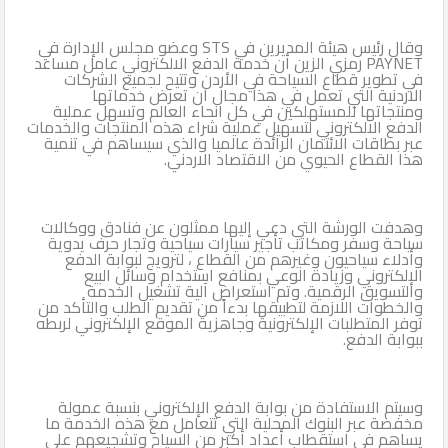
وقال رئيس هيئة المديرين في STS وعضو مجلس الإدارة في
PAYNET رمزي الزين أن خدمة الدفع الالكتروني عامل مساعد
في تطوير قطاع السياحة في الأردن وتتيح لجميع الشركات
الاردنية التي تعمل في هذا مجال ان تعرض خدماتها
ومنتجاتها للمستهلكين في كل انحاء العالم وتسهل عملية
الدفع الالكتروني لتسهيل عملية شراء هذه المنتجات والخدمات
عبر بطاقات الائتمان الرائدة عالميا والذي سيساهم في تنمية
هذا القطاع الحيوي من الاقتصاد الاردني.
وهدفت الورشة التي دعي إليها ممثلون عن فنادق ووكالات
سياحة وسفر ومكاتب تأجير سيارات سياحية وتجار حرف يدوية
وأدلاء سياحيون وغيرهم من القطاع ، لترويج لبوابة الدفع
الإلكتروني وزيادة الوعي بمنافع استخدام وسائل البيع
والتسويق الرقمية. وتم استعراض آلية تشغيل الخدمة
والخطوات اللازمة لتطبيقها بدءاً من تقديم الطلب والتأكد من
توفر المتطلبات الإلكترونية وجاهزية الموقع الإلكتروني لربطه
ببوابة الدفع.
وسيتم الاستفادة من بوابة الدفع الإلكتروني بنسبة عمولة
مخفضة عبر البنوك المحلية التي تتعامل مع هذه الخدمة ما
يساهم في استقطاب أعداد أكبر من السياح وتشجيعهم على