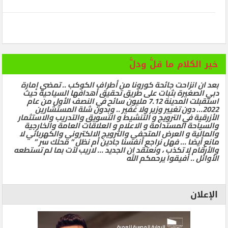
خير الكلام ما قلَّ ودلَّ
بعد ان انزاحت جائحة كورونا من أطراف الكوكب .. تمضي إمارة
دبي الصغيرة بثبات على طريق تحقيق أهدافها السياحية حيث
استقبلت المدينة 7.12 مليون سائح في النصف الأول من عام
2022… دون تغيير وزير ولا غفير .. وبدون شلة المستشارين
الأزرقية في الترويج و التنشيط و التسويق والتدريب والاستثمار
والسياحة المستدامة و الاعلام و العلاقات العامة والخارجية
والمالية و العرض المتحفي والترويج الالكتروني والكهربائي لا
مانع أيضا … فهل نراجع أنفسنا جادين أم نظل ” محلك سر ”
والأرقام لا تكذب ، ونعتقد ان الجديد … لاريب لآت بما لم تستطعه
الأوائل .. أفيقوا يرحمكم الله
الإعلان