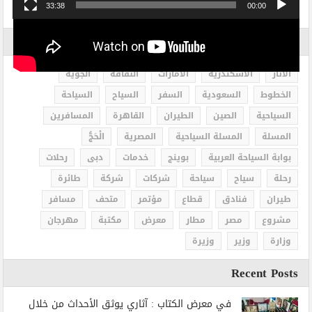
33:38
00:00
الاكثر بحثاً
الاثار
الاسكندرية
الامارات
الثقافة
الجوية
الخطوط
السعودية
السفر
السياح
السياحة
السياحية
الصين
الطيران
القاهرة
المسافرين
المسلة
المسلة السياحية
المصرية
الْحَجُّ
بوابة السياحة العربية
بوينج
خدمات
دبى
رحلات
رحلة
سياح
سياحة
شركات
شركة
طائرة
طيران
فنادق
قطاع
مؤتمر
متحف
مسافر
مشروع
مصر
مطار
معرض
مكتبة
مهرجان
وزارة
وزير
وزيرة
Recent Posts
في معرض الكتاب : آثاري يوثق الأحداث من خلال