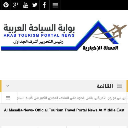
القائمة
ن الأمريكي يلقي الضوء على المتحف المصري الكبير في كُتيبه السنوي
” ويليام بول
Al Masalla-News- Official Tourism Travel Portal News At Middle East