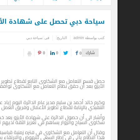
سياحة دبي تحصل على شهادة الأيزو في 
كتب بواسطة
admin
التاريخ:
فى :
سياحة دبي
0
0
شارك
0
حصل قسم التعامل مع الشكاوى التابع لقطاع تطوير الأعمال في 
الأيزو بعد أن حقق نظام التعامل مع الشكاوى توافقه التام مع متطلبات شه
وكرم خالد أحمد بن سليم مدير عام الدائرة اليوم إياد عبد الرحمن ا
التنفيذي بالإنابة لقطاع تطوير الأعمال وفريق العمل لحصولهم 
وأشار الى أن حصول الدائرة على شهادة الأيزو يعد خطوة نحو الإ
شكاوى السياح والزوار يساهم في تعزيز الثقة لديهم تجاه دبي.
وقال أن التعامل مع الشكاوى في فتره زمنية قياسية تجعل السائح أ
هذا النظام يأتي في إطار السعي للنهوض والارتقاء بمستوى ال