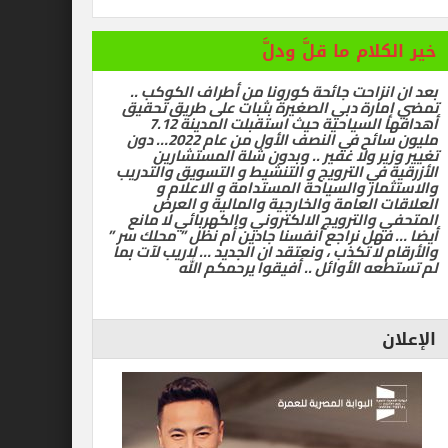
ام ما قلَّ ودلَّ
زاحت جائحة كورونا من أطراف الكوكب ..
رة دبي الصغيرة بثبات على طريق تحقيق
أهدافها السياحية حيث استقبلت المدينة 7.12
مليون سائح في النصف الأول من عام 2022… دون
ر ولا غفير .. وبدون شلة المستشارين
في الترويج و التنشيط و التسويق والتدريب
ر والسياحة المستدامة و الاعلام و
العامة والخارجية والمالية و العرض
الترويج الالكتروني والكهربائي لا مانع
ل نراجع أنفسنا جادين أم نظل ” محلك سر ”
ا تكذب ، ونعتقد ان الجديد … لاريب لآت بما
 الأوائل .. أفيقوا يرحمكم الله