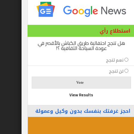
ع رأي
ح احتفالية طريق الكباش بالأقصر في
عودة السياحة الثقافية ؟!
نجح
جح
View Results
رفتك بنفسك بدون وكيل وعمولة