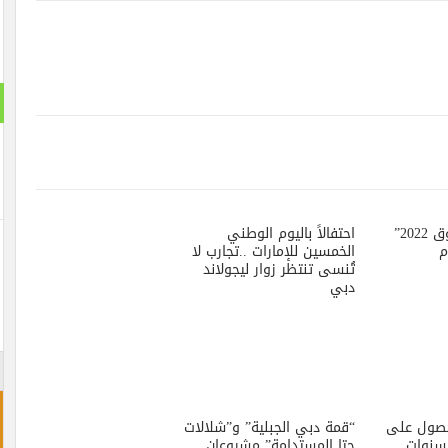
استطلا
هل تنج
نعم ت
احتفالاً باليوم الوطني
لن تن
الخمسين للإمارات ..تجارب لا
تُنسى تنتظر زوار ليجولاند
دبي
احجز غ
“قمة دبي الجبلية” و”شلالات
حتا المستدامة” مشروعان