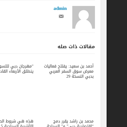
admin
مقالات ذات صله
أحمد بن سعيد: يفتتح فعاليات
“مهرجان دبي للتسوق 2022”
معرض سوق السفر العربي
ينطلق الأربعاء القادم
بدبي النسخة 29
محمد بن راشد يقرر دمج
هذه هي شروط الحصول على
“اقتصادية دبي” و” السياحة
التأشيرة السياحية 5 سنوات