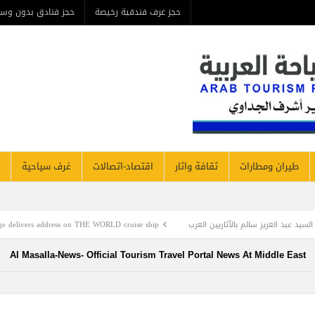
حجز غرف فندقية رخيصة
حجز فنادق بدون وسيط
من ن
مطارات
ثقافة واثار
اقتصاد-اتصالات
غرف سياحية
فنادق نيوز
ين العرب
Alain St.Ange delivers address on THE WORLD cruise ship
الأعلى ل
Al Masalla-News- Official Tourism Travel Portal News At Mi