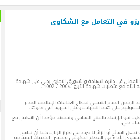
خير الكل
التعامل مع الشكاوى
بعد ان ان
تمضي إما
تغيير وزي
الأزرقية 
والاستثما
العلاقات 
المتحفي و
أيضا … فه
والأرقام ل
دائرة السياحة والتسويق التجاري بدبي على شهادة
لم تستطعه
ادة الأيزو “2004 / 1002”.
لمدير التنفيذي لقطاع العلاقات الإعلامية المدير
الإعلان
على هذه الشهادة وعلى الجهود التي بذلوها.
رتقاء بالمنتج السياحي وتحسينه مؤكدا أن التعامل مع
و الزائر لا يتردد في تكرار الزيارة كما أن تطبيق
أداء في القطاع الحكومي وتحسين الخدمات المقدمة