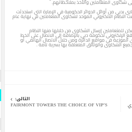
لمتعاملين والأخذ بملاحظاتهم.
 أوائل الدوائر الحكومية في الإمارة التي استحدثت
 طبقت النظام الالكتروني الموحد لشكاوى المتعاملين في نهاية عام
لين إرسال الشكاوى من خلالها منها النظام
وني لحكومة دبي بالإضافة إلى الاتصال على الخط
لموزعة في مواقع الدائرة ومن خلال الاتصال الهاتفي أو
ى والوثائق المتعلقة بها بسرية تامة .
قارن وو
المسلة
قارن و
التالى:
FAIRMONT TOWERS THE CHOICE OF VIP’S
s- Official
iddle East
المسلة 