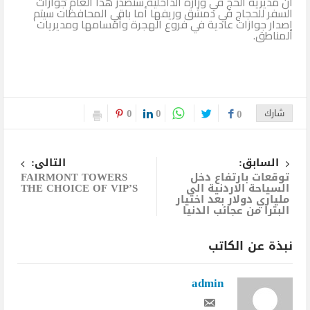
أن مديرية الحج في وزارة الداخلية ستصدر هذا العام جوازات
السفر للحجاج في دمشق وريفها أما باقي المحافظات سيتم
إصدار جوازات عادية في فروع الهجرة وأقسامها ومديريات
المناطق.
0
0
شارك
0
السابق:
التالى:
توقعات بارتفاع دخل
FAIRMONT TOWERS
السياحة الاردنية الى
THE CHOICE OF VIP’S
ملياري دولار بعد اختيار
البترا من عجائب الدنيا
نبذة عن الكاتب
admin