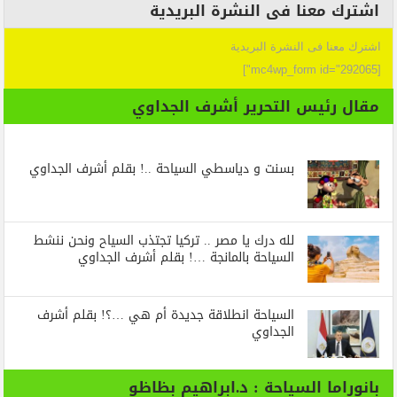
اشترك معنا فى النشرة البريدية
اشترك معنا فى النشرة البريدية
[mc4wp_form id="292065"]
مقال رئيس التحرير أشرف الجداوي
بسنت و دياسطي السياحة ..! بقلم أشرف الجداوي
لله درك يا مصر .. تركيا تجتذب السياح ونحن ننشط
السياحة بالمانجة …! بقلم أشرف الجداوي
السياحة انطلاقة جديدة أم هي …؟! بقلم أشرف
الجداوي
بانوراما السياحة : د.ابراهيم بظاظو