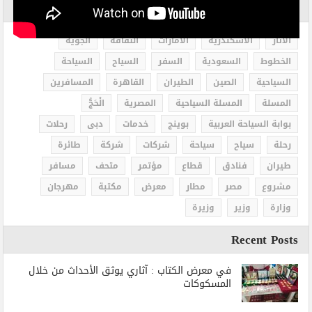
الاكثر بحثاً
الاثار
الاسكندرية
الامارات
الثقافة
الجوية
الخطوط
السعودية
السفر
السياح
السياحة
السياحية
الصين
الطيران
القاهرة
المسافرين
المسلة
المسلة السياحية
المصرية
الْحَجُّ
بوابة السياحة العربية
بوينج
خدمات
دبى
رحلات
رحلة
سياح
سياحة
شركات
شركة
طائرة
طيران
فنادق
قطاع
مؤتمر
متحف
مسافر
مشروع
مصر
مطار
معرض
مكتبة
مهرجان
وزارة
وزير
وزيرة
Recent Posts
في معرض الكتاب : آثاري يوثق الأحداث من خلال
المسكوكات