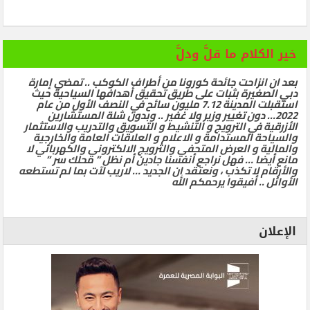
خير الكلام ما قلَّ ودلَّ
بعد ان انزاحت جائحة كورونا من أطراف الكوكب .. تمضي إمارة
دبي الصغيرة بثبات على طريق تحقيق أهدافها السياحية حيث
استقبلت المدينة 7.12 مليون سائح في النصف الأول من عام
2022… دون تغيير وزير ولا غفير .. وبدون شلة المستشارين
الأزرقية في الترويج و التنشيط و التسويق والتدريب والاستثمار
والسياحة المستدامة و الاعلام و العلاقات العامة والخارجية
والمالية و العرض المتحفي والترويج الالكتروني والكهربائي لا
مانع أيضا … فهل نراجع أنفسنا جادين أم نظل ” محلك سر ”
والأرقام لا تكذب ، ونعتقد ان الجديد … لاريب لآت بما لم تستطعه
الأوائل .. أفيقوا يرحمكم الله
الإعلان