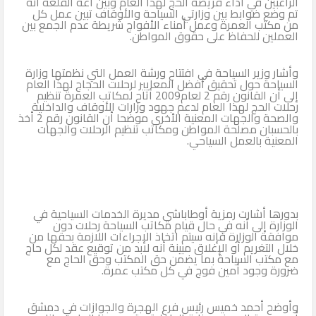
الراغبين في آداء فريضة الحج لهذا العام وبين آغة القلعة أنه
تم وضع ضوابط بين وزارتي السياحة والأوقاف تبين عمل كل
من مكتب العمرة وعمل أمناء الأفواج شريطة عدم الجمع بين
العملين للحفاظ على حقوق المواطن.
وأشار وزير السياحة في افتتاح ورشة العمل التي نظمتها وزارة
السياحة حول تحقيق أفضل المعايير لرحلات الحجاج لهذا العام
إلى أن القانون رقم 2 لعام2009 أتاح لمكاتب العمرة تنظيم
رحلات الحج لهذا العام لدعم جهود وزارات الأوقاف والداخلية
والصحة والجهات المعنية الأخرى موضحا أن القانون رقم 2 أخذ
بالحسبان مصلحة المواطن ومكاتب تنظيم الرحلات والجهات
المعنية بالعمل السياحي.
بدورها أشارت رمزية أوطاباشي مديرة الخدمات السياحية في
الوزارة إلى أنه في حال قيام مكاتب السياحة رحلات دون
موافقة الوزارة فإنه سيتم اتخاذ الإجراءات اللازمة بحقها من
خلال التغريم أو الإغلاق مبينة أنه لابد من توقيع عقد لكل حاج
مع مكتب السياحة بما يضمن حق المكتب وحق الحاج مع
ضرورة وجود أمين فوج في كل مكتب عمرة.
وأوضح أحمد خميس رئيس فرع الهجرة والجوازات في دمشق