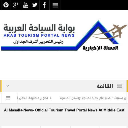
القائمة
” مدير عام جديد لمنتجع ويستن القاهرة
تطوير منظومة العمل السياحي في عاصمة السيا
Al Masalla-News- Official Tourism Travel Portal News At Middle East