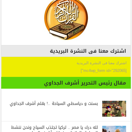
اشترك معنا فى النشرة البريدية
اشترك معنا فى النشرة البريدية
[mc4wp_form id="292065"]
مقال رئيس التحرير أشرف الجداوي
بسنت و دياسطي السياحة ..! بقلم أشرف الجداوي
لله درك يا مصر .. تركيا تجتذب السياح ونحن ننشط