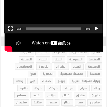
الفيديو
33:38
00:00
الاكثر بحثاً
الاثار
الاسكندرية
الامارات
الثقافة
الجوية
الخطوط
السعودية
السفر
السياح
السياحة
السياحية
الصين
الطيران
القاهرة
المسافرين
المسلة
المسلة السياحية
المصرية
الْحَجُّ
بوابة السياحة العربية
بوينج
خدمات
دبى
رحلات
رحلة
سياح
سياحة
شركات
شركة
طائرة
طيران
فنادق
قطاع
مؤتمر
متحف
مسافر
مشروع
مصر
مطار
معرض
مكتبة
مهرجان