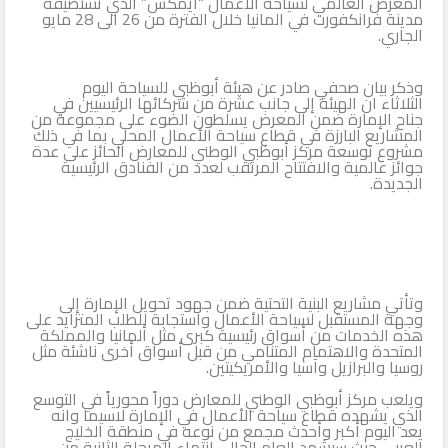
المعرض العالمي لسياحة الأعمال “ايمكس” الذي تستضيفه
مدينة فرانكفورت في المانيا خلال الفترة من 26 الى 28 مايو
الجاري.
وذكر بيان صحفي صادر عن هيئة أبوظبي للسياحة اليوم
الثلاثاء ان الهيئة إلى جانب عشرة من شركائها الرئيسيين في
جناح الإمارة ضمن المعرض يسلطون الضوء على مجموعة من
المشاريع البارزة في قطاع سياحة الأعمال المحلي بما في ذلك
مشروع توسعة مركز أبوظبي الوطني للمعارض الحائز على عدة
جوائز عالمية والافتتاح المرتقب لعدد من الفنادق الرئيسية
الجديدة.
وتأتي مشاريع البنية التحتية ضمن جهود تحويل الإمارة إلى
وجهة المستقبل لسياحة الأعمال واستجابة للطلب المتزايد على
هذه الخدمات من أسواق رئيسية كبرى مثل ألمانيا والمملكة
المتحدة والاهتمام المتنامي من قبل أسواق أخرى ناشئة مثل
روسيا والبرازيل وآسيا والأمريكيتين.
ويلعب مركز أبوظبي الوطني للمعارض دوراً محورياً في التوسع
الذي يشهده قطاع سياحة الأعمال في الإمارة لاسيما وانه
يعد اليوم أكبر وأحدث مجمع من نوعه في منطقة الخليج
العربي حيث سيشهد العام الحالي انتهاء المرحلة الثانية من