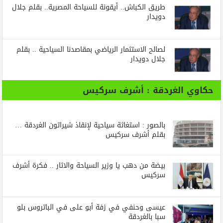
طريق الكباش.. أيقونة للسياحة المصرية.. بقلم جلال
دويدار
لصالح الاستثمار الرياضي بمقاصدنا السياحية .. بقلم
جلال دويدار
حكاوي الغردقة : أشرف سركيس
بالصور : استغاثة سياحية لإنقاذ شيراتون الغردقة …
بقلم أشرف سركيس
بيضة من دهب يا وزير السياحة والاثار .. فكرة أشرف
سركيس
عيسى وحنفي في زفة أبو على في الباتروس بلو
سبا بالغردقة