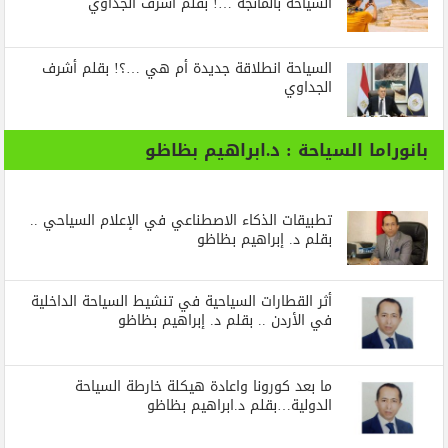
السياحة بالمانجة …! بقلم أشرف الجداوي
السياحة انطلاقة جديدة أم هي …؟! بقلم أشرف
الجداوي
بانوراما السياحة : د.ابراهيم بظاظو
تطبيقات الذكاء الاصطناعي في الإعلام السياحي ..
بقلم د. إبراهيم بظاظو
أثر القطارات السياحية في تنشيط السياحة الداخلية
في الأردن .. بقلم د. إبراهيم بظاظو
ما بعد كورونا واعادة هيكلة خارطة السياحة
الدولية…بقلم د.ابراهيم بظاظو