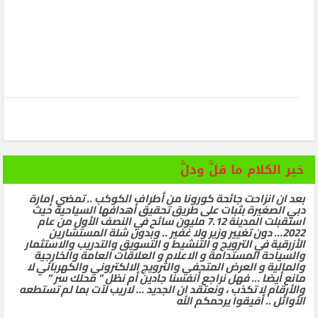
خير الكلام ما قلَّ ودلَّ
بعد ان انزاحت جائحة كورونا من أطراف الكوكب .. تمضي إمارة
دبي الصغيرة بثبات على طريق تحقيق أهدافها السياحية حيث
استقبلت المدينة 7.12 مليون سائح في النصف الأول من عام
2022… دون تغيير وزير ولا غفير .. وبدون شلة المستشارين
الأزرقية في الترويج و التنشيط و التسويق والتدريب والاستثمار
والسياحة المستدامة و الاعلام و العلاقات العامة والخارجية
والمالية و العرض المتحفي والترويج الالكتروني والكهربائي لا
مانع أيضا … فهل نراجع أنفسنا جادين أم نظل ” محلك سر ”
والأرقام لا تكذب ، ونعتقد ان الجديد … لاريب لآت بما لم تستطعه
الأوائل .. أفيقوا يرحمكم الله