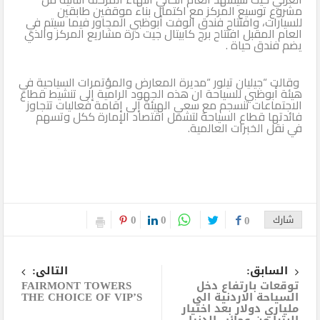
مشروع توسيع المركز مع اكتمال بناء موقفين طابقين
للسيارات، وافتتاح فندق الوفت أبوظبي المجاور فيما سيتم في
العام المقبل افتتاح برج كابيتال جيت درة مشاريع المركز والذي
يضم فندق حياة .
وقالت “جيليان تيلور “مديرة المعارض والمؤتمرات السياحية في
هيئة أبوظبي للسياحة ان هذه الجهود الرامية إلى تنشيط قطاع
الاجتماعات تنسجم مع سعي الهيئة إلى إقامة فعاليات تتجاوز
فائدتها قطاع السياحة لتشمل اقتصاد الإمارة ككل وتسهم
في نقل الخبرات العالمية.
0
0
شارك
0
السابق:
التالى:
توقعات بارتفاع دخل
FAIRMONT TOWERS
السياحة الاردنية الى
THE CHOICE OF VIP’S
ملياري دولار بعد اختيار
البترا من عجائب الدنيا