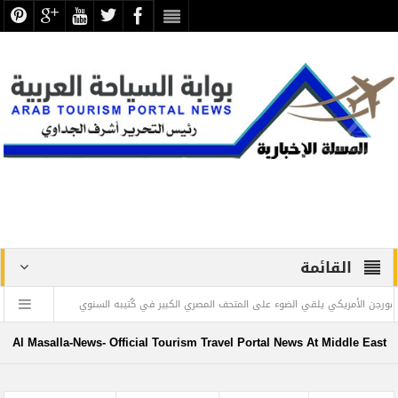
القائمة
يكي يلقي الضوء على المتحف المصري الكبير في كُتيبه السنوي
” ويليام بولتون سمي
Al Masalla-News- Official Tourism Travel Portal News At Middle East