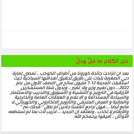
خير الكلام ما قلَّ ودلَّ
بعد ان انزاحت جائحة كورونا من أطراف الكوكب .. تمضي إمارة
دبي الصغيرة بثبات على طريق تحقيق أهدافها السياحية حيث
استقبلت المدينة 7.12 مليون سائح في النصف الأول من عام
2022… دون تغيير وزير ولا غفير .. وبدون شلة المستشارين
الأزرقية في الترويج و التنشيط و التسويق والتدريب والاستثمار
والسياحة المستدامة و الاعلام و العلاقات العامة والخارجية
والمالية و العرض المتحفي والترويج الالكتروني والكهربائي لا
مانع أيضا … فهل نراجع أنفسنا جادين أم نظل ” محلك سر ”
والأرقام لا تكذب ، ونعتقد ان الجديد … لاريب لآت بما لم تستطعه
الأوائل .. أفيقوا يرحمكم الله