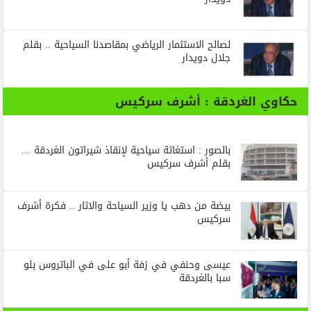
لصالح الاستثمار الرياضي بمقاصدنا السياحية .. بقلم
جلال دويدار
حكاوي الغردقة : أشرف سركيس
بالصور : استغاثة سياحية لإنقاذ شيراتون الغردقة …
بقلم أشرف سركيس
بيضة من دهب يا وزير السياحة والاثار .. فكرة أشرف
سركيس
عيسى وحنفي في زفة أبو على في الباتروس بلو
سبا بالغردقة