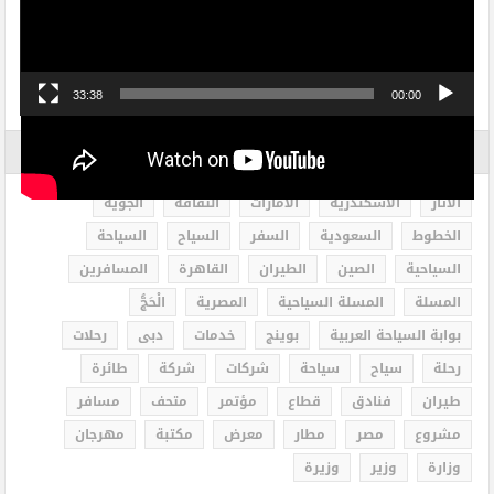
33:38
00:00
الاكثر بحثاً
الاثار
الاسكندرية
الامارات
الثقافة
الجوية
الخطوط
السعودية
السفر
السياح
السياحة
السياحية
الصين
الطيران
القاهرة
المسافرين
المسلة
المسلة السياحية
المصرية
الْحَجُّ
بوابة السياحة العربية
بوينج
خدمات
دبى
رحلات
رحلة
سياح
سياحة
شركات
شركة
طائرة
طيران
فنادق
قطاع
مؤتمر
متحف
مسافر
مشروع
مصر
مطار
معرض
مكتبة
مهرجان
وزارة
وزير
وزيرة