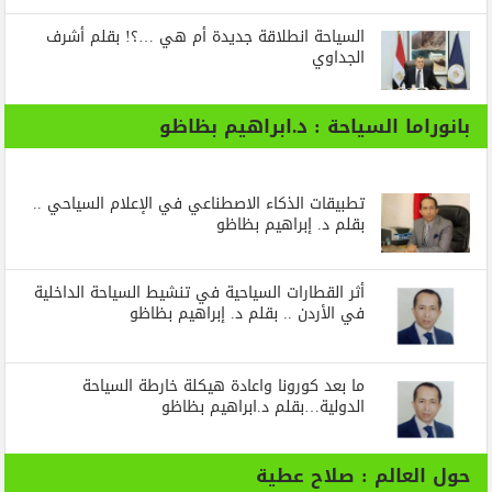
السياحة انطلاقة جديدة أم هي …؟! بقلم أشرف
الجداوي
بانوراما السياحة : د.ابراهيم بظاظو
تطبيقات الذكاء الاصطناعي في الإعلام السياحي ..
بقلم د. إبراهيم بظاظو
أثر القطارات السياحية في تنشيط السياحة الداخلية
في الأردن .. بقلم د. إبراهيم بظاظو
ما بعد كورونا واعادة هيكلة خارطة السياحة
الدولية…بقلم د.ابراهيم بظاظو
حول العالم : صلاح عطية