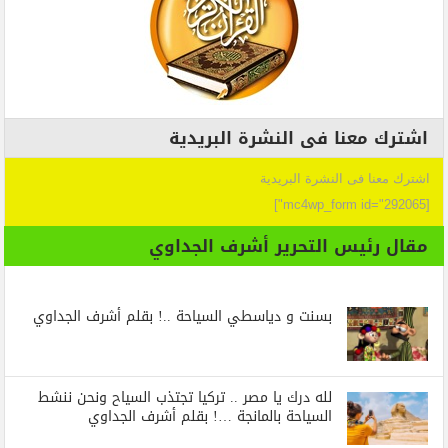
اشترك معنا فى النشرة البريدية
اشترك معنا فى النشرة البريدية
[mc4wp_form id="292065"]
مقال رئيس التحرير أشرف الجداوي
بسنت و دياسطي السياحة ..! بقلم أشرف الجداوي
لله درك يا مصر .. تركيا تجتذب السياح ونحن ننشط
السياحة بالمانجة …! بقلم أشرف الجداوي