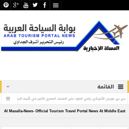
القائمة
ورجن الأمريكي يلقي الضوء على المتحف المصري الكبير في كُتيبه السنوي
” ويليام
Al Masalla-News- Official Tourism Travel Portal News At Middle East