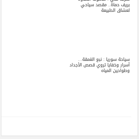
بريف حماة.. مقصد سياحي
لعشاق الطبيعة
سياحة سوريا : نبع الغمقة…
أسرار وخفايا تروي قصص الأجداد
وطواحين المياه