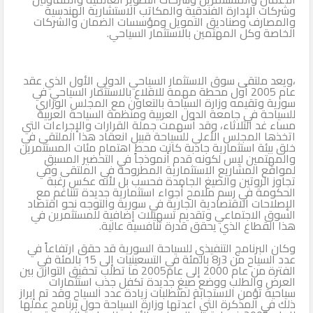
وشركات الإدارة الفندقية والمكاتب الاستشارية الهندسية
والمصارف وصناديق التمويل ومؤسسات الضمان والشركات
الخاصة وكل المهتمين بالاستثمار السياحي.
،ويعد ملتقى سوق الاستثمار السياحي الدولي الأول الذي عقد
عام 2005 أول محطة مهمة للاقلاع بالاستثمار السياحي في
سورية وتقيمه وزارة السياحة بالتعاون مع المجلس الوزاري
للسياحة في جامعة الدول العربية ومنظمة السياحة العربية
مساء غد الثلاثاء، وقد أسهمت جملة القرارات والإجراءات التي
اتخذها المجلس الأعلى للسياحة قبيل انعقاد هذا الملتقى في
خلق بيئة استثمارية جاذبة كانت محط اهتمام مئات المستثمرين
والمهتمين ليس لكونه قدم أنموذجاً في التحضير المسبق
لمواقع المشاريع الاستثمارية المطروحة في الملتقى وفي
تجاوز الروتين والصيغ الجامدة فحسب بل لأنه عكس رغبة
الحكومة في رسم ملامح أجواء استثمارية جديدة تتناغم مع
الإصلاحات الاقتصادية الجارية في سورية والتوجه نحو اقتصاد
السوق الاجتماعي وتقديم تسهيلات إضافية للمستثمرين في
هذا القطاع الذي يحقق قدرة تنافسية عالية.
وكان البرنامج التنفيذي للسياحة السورية قد حقق ارتفاعاً في
عدد السياح من 3ر8 بالمئة في التسعينيات إلى 15 بالمئة في
الفترة من عام 2000 إلى عام2005 ما تطلب تحقيق التوازن بين
العرض والطلب ووضع صيغ جديدة تكفل جذب استثمارات
سياحية تؤمن الاستجابة لمتطلبات زيادة عدد السياح وقد تم إبراز
ذلك في المذكرة التي أعدتها وزارة السياحة حول برنامج عملها