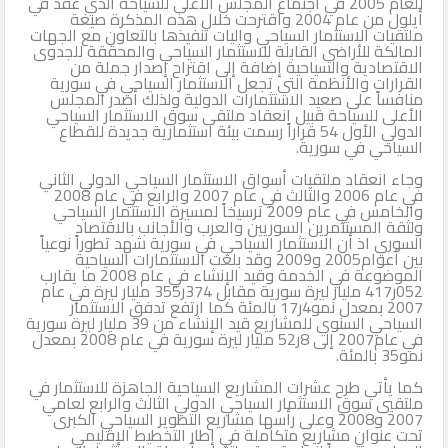
للعام 2005 في اجتماع المجلس الأعلى للسياحة الذي عقد في
أيلول من عام 2004 واقترحت خلال هذه المذكرة صيغة
ملتقيات الاستثمار السياحي واليات تنفيذها بالتعاون مع الجهات
المالكة للأراضي القابلة للاستثمار السياحي والمحققة للجدوى
الاقتصادية والسياحية إضافة إلى اقتراح إصدار جملة من
القرارات والأنظمة التي تجعل الاستثمار السياحي في سورية
منافساً على صعيد الاستثمارات الدولية ولذلك أصدر المجلس
الأعلى للسياحة قبيل انعقاد ملتقى سوق الاستثمار السياحي
الدولي الأول 54 قراراً رسمت بيئة استثمارية جديدة للقطاع
السياحي في سورية.
وجاء انعقاد ملتقيات أسواق الاستثمار السياحي الدولي الثاني
في عام 2006 والثالث في عام 2007 والرابع في عام 2008
والخامس في عام 2009 ترسيخاً لمسيرة الاستثمار السياحي
ولثقة المستثمرين السوريين والعرب والأجانب بالاقتصاد
السوري اذ أن الاستثمار السياحي في سورية شهد تطوراً نوعياً
بين أعوام2005 و2009 وقد بلغت الاستثمارات السياحية
الموضوعة في الخدمة وقيد الإنشاء في عام 2008 ما يقارب
052ر417 مليار ليرة سورية مقابل 374ر355 مليار ليرة في عام
2007 بمعدل نمو4ر17 بالمئة كما ارتفع تدفق الاستثمار
السياحي السنوي للمشاريع قيد الإنشاء من 39 مليار ليرة سورية
في عام2007 إلى 8ر52 مليار ليرة سورية في عام 2008 بمعدل
نمو35 بالمئة.
كما يأتي طرح عشرات المشاريع السياحية الجاهزة للاستثمار في
ملتقيي سوق الاستثمار السياحي الدولي الثالث والرابع لعامي
2007 و2008 وعلى رأسها مشاريع التطوير السياحي الكبرى
تحت عنوان مشاريع متكاملة في إطار التخطيط الإقليمي