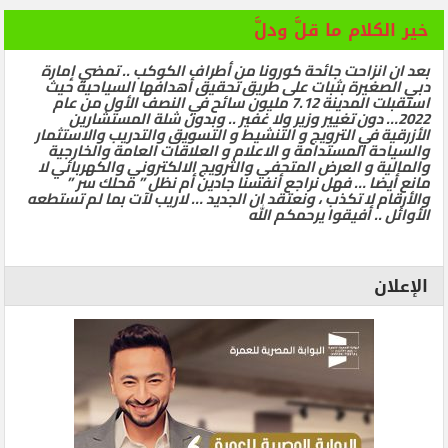
خير الكلام ما قلَّ ودلَّ
بعد ان انزاحت جائحة كورونا من أطراف الكوكب .. تمضي إمارة
دبي الصغيرة بثبات على طريق تحقيق أهدافها السياحية حيث
استقبلت المدينة 7.12 مليون سائح في النصف الأول من عام
2022… دون تغيير وزير ولا غفير .. وبدون شلة المستشارين
الأزرقية في الترويج و التنشيط و التسويق والتدريب والاستثمار
والسياحة المستدامة و الاعلام و العلاقات العامة والخارجية
والمالية و العرض المتحفي والترويج الالكتروني والكهربائي لا
مانع أيضا … فهل نراجع أنفسنا جادين أم نظل ” محلك سر ”
والأرقام لا تكذب ، ونعتقد ان الجديد … لاريب لآت بما لم تستطعه
الأوائل .. أفيقوا يرحمكم الله
الإعلان