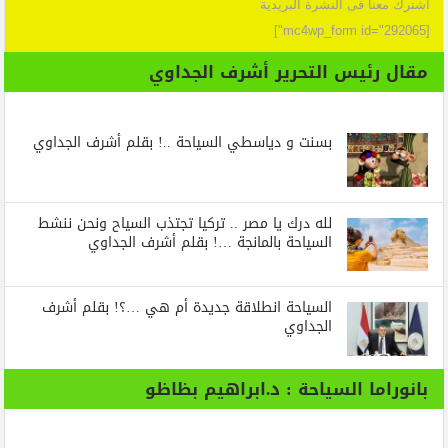
اشترك معنا فى النشرة البريدية
[mc4wp_form id="292065"]
مقال رئيس التحرير أشرف الجداوي
بسنت و دياسطي السياحة ..! بقلم أشرف الجداوي
لله درك يا مصر .. تركيا تجتذب السياح ونحن ننشط
السياحة بالمانجة …! بقلم أشرف الجداوي
السياحة انطلاقة جديدة أم هي …؟! بقلم أشرف
الجداوي
بانوراما السياحة : د.ابراهيم بظاظو