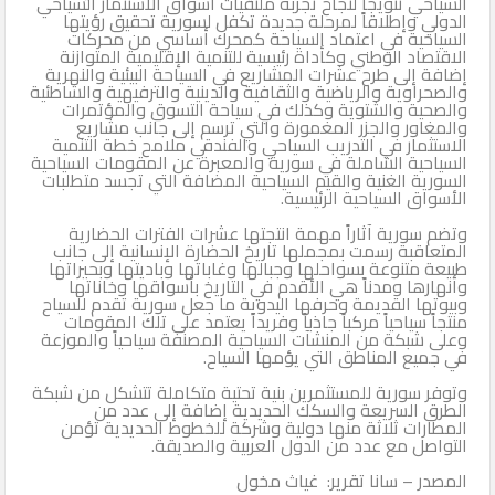
السياحي تتويجاً لنجاح تجربة ملتقيات أسواق الاستثمار السياحي
الدولي وإطلاقاً لمرحلة جديدة تكفل لسورية تحقيق رؤيتها
السياحية في اعتماد السياحة كمحرك أساسي من محركات
الاقتصاد الوطني وكأداة رئيسية للتنمية الإقليمية المتوازنة
إضافة إلى طرح عشرات المشاريع في السياحة البيئية والنهرية
والصحراوية والرياضية والثقافية والدينية والترفيهية والشاطئية
والصحية والشتوية وكذلك في سياحة التسوق والمؤتمرات
والمغاور والجزر المغمورة والتي ترسم إلى جانب مشاريع
الاستثمار في التدريب السياحي والفندقي ملامح خطة التنمية
السياحية الشاملة في سورية والمعبرة عن المقومات السياحية
السورية الغنية والقيم السياحية المضافة التي تجسد متطلبات
الأسواق السياحية الرئيسية.
وتضم سورية آثاراً مهمة انتجتها عشرات الفترات الحضارية
المتعاقبة رسمت بمجملها تاريخ الحضارة الإنسانية إلى جانب
طبيعة متنوعة بسواحلها وجبالها وغاباتها وباديتها وبحيراتها
وأنهارها ومدناً هي الأقدم في التاريخ بأسواقها وخاناتها
وبيوتها القديمة وحرفها اليدوية ما جعل سورية تقدم للسياح
منتجاً سياحياً مركباً جاذباً وفريداً يعتمد على تلك المقومات
وعلى شبكة من المنشآت السياحية المصنفة سياحياً والموزعة
في جميع المناطق التي يؤمها السياح.
وتوفر سورية للمستثمرين بنية تحتية متكاملة تتشكل من شبكة
الطرق السريعة والسكك الحديدية إضافة إلى عدد من
المطارات ثلاثة منها دولية وشركة للخطوط الحديدية تؤمن
التواصل مع عدد من الدول العربية والصديقة.
المصدر – سانا تقرير: غياث مخول