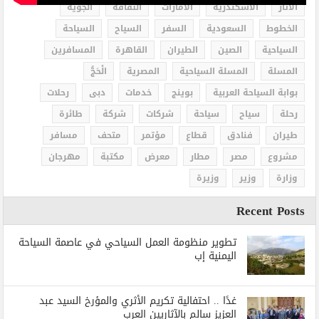
الاثار
الاسكندرية
الامارات
الثقافة
الجوية
الخطوط
السعودية
السفر
السياح
السياحة
السياحية
الصين
الطيران
القاهرة
المسافرين
المسلة
المسلة السياحية
المصرية
الْحَجُّ
بوابة السياحة العربية
بوينج
خدمات
دبى
رحلات
رحلة
سياح
سياحة
شركات
شركة
طائرة
طيران
فنادق
قطاع
مؤتمر
متحف
مسافر
مشروع
مصر
مطار
معرض
مكتبة
مهرجان
وزارة
وزير
وزيرة
Recent Posts
تطوير منظومة العمل السياحي في عاصمة السياحة
اليمنية إب
غدًا .. احتفالية تكريم الأثري والمؤرخ السيد عبد
العزيز سالم بالآثاريين العرب