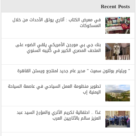
Recent Posts
في معرض الكتاب : آثاري يوثق الأحداث من خلال
المسكوكات
بنك جي بي مورجن الأمريكي يلقي الضوء على
المتحف المصري الكبير في كُتيبه السنوي
” ويليام بولتون سميث ” مدير عام جديد لمنتجع ويستن القاهرة
تطوير منظومة العمل السياحي في عاصمة السياحة
اليمنية إب
غدًا .. احتفالية تكريم الأثري والمؤرخ السيد عبد
العزيز سالم بالآثاريين العرب