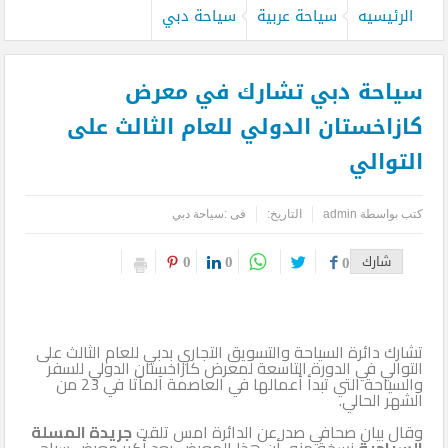
الرئيسيه
سياحة عربية
سياحة دبي
سياحة دبي تشارك في معرض
كازاخستان الدولي للعام الثالث على
التوالي
كتب بواسطة
admin
التاريخ:
فى :
سياحة دبي
0
0
شارك
0
تشارك دائرة السياحة والتسويق التجاري بدبي للعام الثالث على
التوالي في الدورة التاسعة لمعرض كازاخستان الدولي للسفر
والسياحة التي تبدأ أعمالها في العاصمة آلمآتا في 23 من
الشهر الحالي.
وقال بيان صحافي صدر عن الدائرة امس تلقت
جريدة المسلة
السياحية
نسخة منه أن هذا المعرض يعد أكبر معرض سياحي