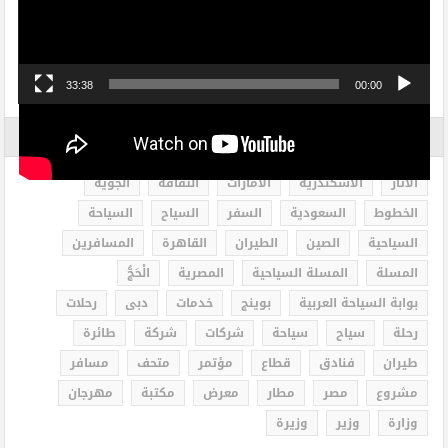
33:38
00:00
الاكثر بحثاً
الاثار
الاسكندرية
الامارات
الثقافة
الجوية
الخطوط
السعودية
السفر
السياح
السياحة
السياحية
الصين
الطيران
القاهرة
المسافرين
المسلة
المسلة السياحية
المصرية
الْحَجُّ
بوابة السياحة العربية
بوينج
خدمات
دبى
رحلات
رحلة
سياح
سياحة
شركات
شركة
طائرة
طيران
فنادق
قطاع
مؤتمر
متحف
مسافر
مشروع
مصر
مطار
معرض
مكتبة
مهرجان
وزارة
وزير
وزيرة