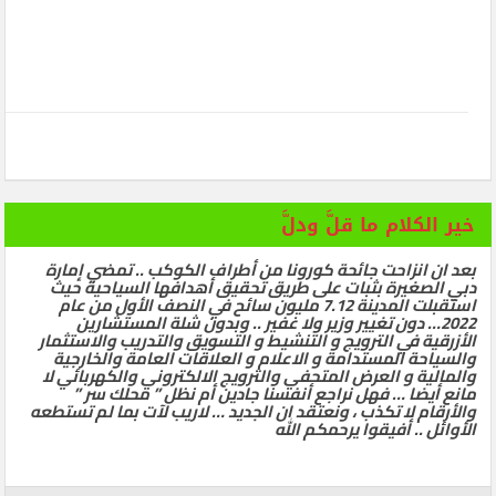
خير الكلام ما قلَّ ودلَّ
بعد ان انزاحت جائحة كورونا من أطراف الكوكب .. تمضي إمارة
دبي الصغيرة بثبات على طريق تحقيق أهدافها السياحية حيث
استقبلت المدينة 7.12 مليون سائح في النصف الأول من عام
2022… دون تغيير وزير ولا غفير .. وبدون شلة المستشارين
الأزرقية في الترويج و التنشيط و التسويق والتدريب والاستثمار
والسياحة المستدامة و الاعلام و العلاقات العامة والخارجية
والمالية و العرض المتحفي والترويج الالكتروني والكهربائي لا
مانع أيضا … فهل نراجع أنفسنا جادين أم نظل ” محلك سر ”
والأرقام لا تكذب ، ونعتقد ان الجديد … لاريب لآت بما لم تستطعه
الأوائل .. أفيقوا يرحمكم الله