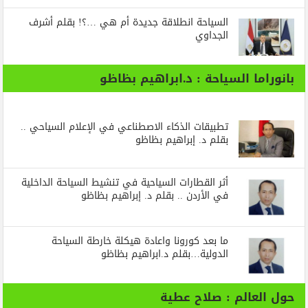
السياحة انطلاقة جديدة أم هي …؟! بقلم أشرف
الجداوي
بانوراما السياحة : د.ابراهيم بظاظو
تطبيقات الذكاء الاصطناعي في الإعلام السياحي ..
بقلم د. إبراهيم بظاظو
أثر القطارات السياحية في تنشيط السياحة الداخلية
في الأردن .. بقلم د. إبراهيم بظاظو
ما بعد كورونا واعادة هيكلة خارطة السياحة
الدولية…بقلم د.ابراهيم بظاظو
حول العالم : صلاح عطية