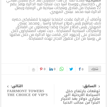
في كازاخستان ووسط آسيا حيث تشارك فيه الدائرة بوفد يضم
22 مشاركا من فنادق وشركات سياحية في الإمارة ويمثل
الدائرة فيه محمد عيسى المهيري.
وأضاف أن الدائرة عقدت اجتماعا تمهيديا للمشاركين حضره
نايف إبراهيم رئيس قطاع استراليا وآسيا .. ومحمد عيسى
المهيري رئيس قطاع أمريكا وكندا وممثلون عن الفنادق
والشركات السياحية المشاركة .. حيث تعرف المشاركون خلال
الاجتماع على الجهود التي قامت بها الدائرة من خلال مكتبها
في روسيا من أجل تحقيق النجاح لهذه المشاركة .
0
0
شارك
0
السابق:
التالى:
توقعات بارتفاع دخل
FAIRMONT TOWERS
السياحة الاردنية الى
THE CHOICE OF VIP’S
ملياري دولار بعد اختيار
البترا من عجائب الدنيا