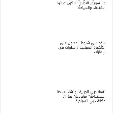
والتسويق التجاري” لتكون “دائرة
الاقتصاد والسياحة”
هذه هي شروط الحصول على
التأشيرة السياحية 5 سنوات في
الإمارات
“قمة دبي الجبلية” و”شلالات حتا
المستدامة” مشروعان يعززان
مكانة دبي السياحية