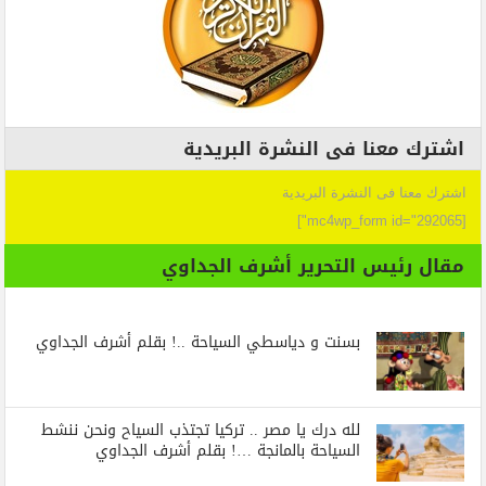
اشترك معنا فى النشرة البريدية
اشترك معنا فى النشرة البريدية
[mc4wp_form id="292065"]
مقال رئيس التحرير أشرف الجداوي
بسنت و دياسطي السياحة ..! بقلم أشرف الجداوي
لله درك يا مصر .. تركيا تجتذب السياح ونحن ننشط
السياحة بالمانجة …! بقلم أشرف الجداوي