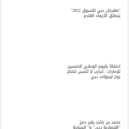
“مهرجان دبي للتسوق 2022”
ينطلق الأربعاء القادم
احتفالاً باليوم الوطني الخمسين
للإمارات ..تجارب لا تُنسى تنتظر
زوار ليجولاند دبي
محمد بن راشد يقرر دمج
“اقتصادية دبي” و” السياحة