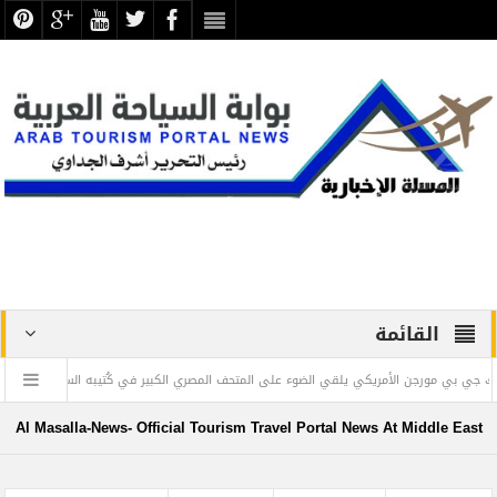
القائمة
 بي مورجن الأمريكي يلقي الضوء على المتحف المصري الكبير في كُتيبه السنوي
” و
ص
Al Masalla-News- Official Tourism Travel Portal News At Middle East