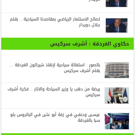
لصالح الاستثمار الرياضي بمقاصدنا السياحية .. بقلم
جلال دويدار
حكاوي الغردقة : أشرف سركيس
بالصور : استغاثة سياحية لإنقاذ شيراتون الغردقة …
بقلم أشرف سركيس
بيضة من دهب يا وزير السياحة والاثار .. فكرة أشرف
سركيس
عيسى وحنفي في زفة أبو على في الباتروس بلو
سبا بالغردقة