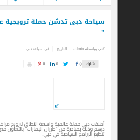
سياحة دبى تدشن حملة ترويجية عالمية 
"
كتب بواسطة
admin
التاريخ:
فى :
سياحة دبي
0
0
شارك
0
درهم وذلك بمبادرة من “طيران الإمارات” بالتعاون مع دائرة الس
تنظيم البرامج السياحية في دبي.