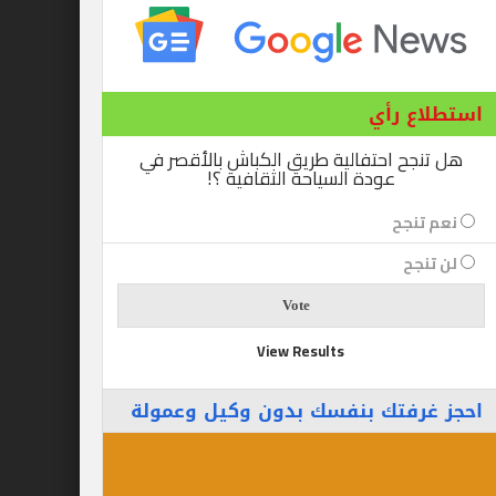
ع رأي
ح احتفالية طريق الكباش بالأقصر في
عودة السياحة الثقافية ؟!
نجح
جح
View Results
رفتك بنفسك بدون وكيل وعمولة