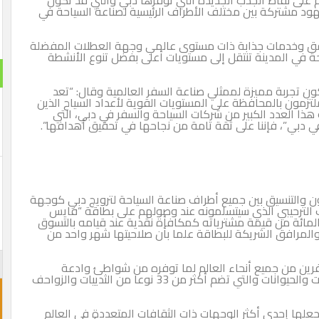
ط الجذب الجديدة التي توفرها دبي والتي قد تكون
بين مختلف الأطراف الرئيسية لصناعة السياحة في
ت جذابة ذات مستوى عالمي وجهة العطلات المفضلة
دينة تنتقل إلى مستويات أعلى بفضل تنوع الأنشطة
استطلا
يزة لممثلي صناعة السفر العالمية وقال: “تعد
هل تنج
محافظة على المستويات القوية لأعداد السياح الذين
لكبير من شركات السياحة والسفر في دبي، التي
نا على ثقة تامة من نجاحها في تحقيق أهدافها”.
نعم ت
لن تن
ق بين جميع أطراف صناعة السياحة لترويج دبي كوجهة
لذي سيتسلمونه عند وصولهم على بطاقة “فايس
التي تتيح لحاملها استرداد 20 بالمائة من قيمة مشترياته كمكافأة نقدية عند قيامه بالتسوق
لشريكة للبطاقة علما بأن صلاحيتها شهر واحد من
احجز غ
جميع أنحاء العالم لما توفره من شواطئ وادعة
ومساحات صحراوية شاسعة غنية بمختلف أنواع النباتات والحيوانات والتي تضم أكثر من 33 نوعا من الثدييات والزواحف
 مما يجعلها إحدى أكثر الوجهات ذات الثقافات المتعددة في العالم