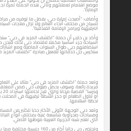
والمناسبات العالمية لضمان أن يكونوا على اطلاع دائم على نقا
موضع اهتمام لعملائهم وتأتي هذه الحملة ثمرة لجهود مشتركة 
الإمارة”.
وأضاف: “أصبحت إمارة دبي، بفضل ما توفره من مرافق وخدما
للسياح من مختلف أنحاء العالم ولا تزال منتجات السياحة في الم
الترفيهية وبرامج الإقامة الفندقية”.
وأكد بن حارب أن حملة “اكتشف المزيد في دبي” ستكون تجربة مم
السياحة جزء أساسيا مكملا لاقتصاد دبي لذلك فنحن ملتزمون بال
استضافتهم دبي طوال السنوات الماضية ومع اشتراك هذا العدد ا
ستكرس جل خدماتها لتفعيل مبادرة “اكتشف المزيد في دبي”، فإن
وتعد حملة “اكتشف المزيد في دبي” مثالا على التعاون والتنسي
فريدة رائعة. وسوف يحصل ضيوف دبي ضمن المغلف الترحيبي ا
فيرسا” الفضية مجانا و
أو تناول الطعام أو حجز أنشطة ترفيهية في المحلات والمرافق ا
لحظة استلامها.
وتعد دبي الوجهة الأولى الأكثر جذبا للكثير من المسافرين من 
التي تعتبر شبه الجزيرة العربية موطنها الأصلي.
وتحتضن دبي حاليا أكثر من 160 جنسية مختلفة