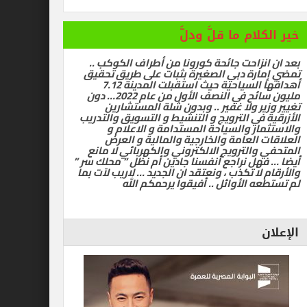
ام ما قلَّ ودلَّ
زاحت جائحة كورونا من أطراف الكوكب ..
رة دبي الصغيرة بثبات على طريق تحقيق
أهدافها السياحية حيث استقبلت المدينة 7.12
مليون سائح في النصف الأول من عام 2022… دون
ر ولا غفير .. وبدون شلة المستشارين
في الترويج و التنشيط و التسويق والتدريب
ر والسياحة المستدامة و الاعلام و
العامة والخارجية والمالية و العرض
الترويج الالكتروني والكهربائي لا مانع
ل نراجع أنفسنا جادين أم نظل ” محلك سر ”
ا تكذب ، ونعتقد ان الجديد … لاريب لآت بما
 الأوائل .. أفيقوا يرحمكم الله