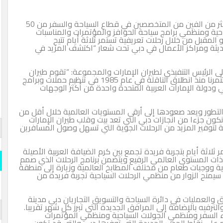
وتتضمن المبادرة التي اطلقت امس الاربعاء دعوة أكثر من الفين من المتخصصين في قطاع السياحة والسفر من 50
 برامج سياحة الحوافز والمؤتمرات والمناسبات
خلال رحلات تعريفية تستمر ثلاثة أيام تتيح
اكز الأعمال في دبي تحت شعار “اكتشف المزيد في
التنفيذي لطيران الإمارات والمجموعة: “تقوم طيران
الإمارات بدور رئيسي في ترويج دبي عبر العالم فقد استثمرنا منذ انطلاق الناقلة في عام 1985 في تنظيم حملات وبرامج
رات العربية المتحدة واحدة من أكثر الوجهات
د صعودها إلى أرقى المستويات العالمية خلال أقل من
 من انجازات دبي التي تعد بيت وقلب طيران الإمارات
لمزيد من الرحلات الجوية التي تسهل وصول المسافرين
قارن وو
المسلة
تجربة فريدة تجمع بين كرم الضيافة العربية الأصيلة
توى العالمي الرفيع ويتضمن برنامج الرحلات الذي صمم
قارن و
 طعام من مختلف المطابخ العالمية وزيارة إلى منطقة
وار من منظمي الرحلات السياحية تجربة فريدة من
s- Official
iddle East
ت في دائرة السياحة والتسويق التجاريان دبي مدينة
لإضافة إلى المرافق الجديدة التي تبرز كل شهر تقريبا.
المسلة 
نظمي الجولات السياحية ومنظمي المؤتمرات