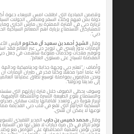
دولة بمن فيهم وكلاء السفر ومنظمي الجولات السياحية ومنظمي
لزيارة دبي في الفترة الممتدة بين مارس الجاري ومايو المقبل من 
للمشاركين الاستمتاع بزيارة أهم المعالم السياحية الحديثة ومر
دبي”.
وقال
الشيخ أحمد بن سعيد آل مكتوم ا
لرئيس الأعلى الرئيس 
وتوفير منتجات وخدمات متنوعة ساهمت في جعل دبي ودولة الإما
المفضلة للسياح على مستوى العالم”.
وأضاف : “تعتبر دبي وجهة جذابة وديناميكية ودائمة التطور ويع
40 عاما أمرا مذهلا وكلنا فخر في طيران الإمارات أن نكون جزءا
ونحن ملتزمون بمواصلة توسيع نطاق عملياتنا العالمية لتوفير ا
إلى مدينتا ودولتنا”.
وسوف يحظى الضيوف خلال فترة زيارتهم التي ستستمر ثلاثة أيام ب
والاستمتاع بتنوع الطبيعة الآسرة والأنشطة الترفيهية ذات المس
لإبراز هوية دبي وتعدد ثقافاتها رحلات سفاري صحراوية ووجبات
البستكية التراثية التي تقع في قلب دبي القديمة مما سيمنح الز
نوعها لا يمكن أن تنسى.
وقال
محمد خميس بن حارب
المدير التنفيذي للتسويق والعمليا
توفر للزائر في كل مرة خيارات لا مثيل لها من التسلية والترفيه با
ونحن نؤمن بأهمية المحافظة على التواصل مع وكلاء السفر وم