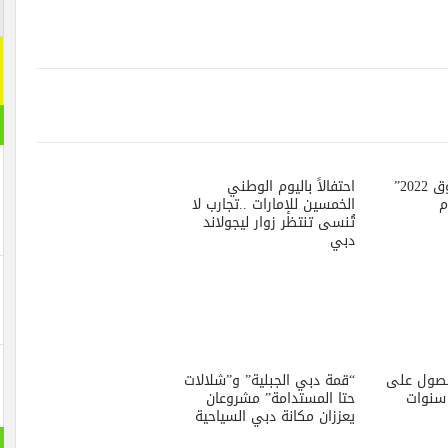
اشترك م
اشترك معنا
[mc4wp_form id="292065"]
مقال ر
احتفالاً باليوم الوطني
الخمسين للإمارات ..تجارب لا
تُنسى تنتظر زوار ليجولاند
دبي
“قمة دبي الجبلية” و”شلالات
حتا المستدامة” مشروعان
يعززان مكانة دبي السياحية
بانورام