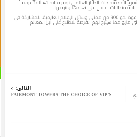
كما تضم المدينة نحو 400 من الفنادق ومجمعات الشقق الفندقية ذات الطراز العالمي توفر قرابة 41 ألف غرفة
وسوف يتم في إطار حملة “اكتشف المزيد في دبي” دعوة نحو 300 من ممثلي وسائل الإعلام العالمية، للمشاركة في
ى مايو مما سيتيح لهم الفرصة للاطلاع على أبرز المعالم
القران 
الصوتية
التالى:
FAIRMONT TOWERS THE CHOICE OF VIP’S