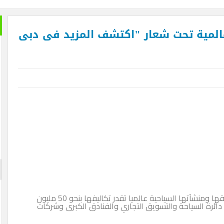
خير الكل
تحت شعار "اكتشف المزيد فى دبى
بعد ان ان
تمضي إما
تغيير وزي
الأزرقية 
والاستثما
العلاقات 
المتحفي و
أيضا … فه
والأرقام ل
لم تستطعه
الإعلان
أطلقت دبي حملة عالمية واسعة النطاق لترويج مرافقها ومنشآتها السياحية عالميا تقدر تكاليفها بنحو 50 مليون
ياحة والتسويق التجاري والفنادق الكبرى وشركات