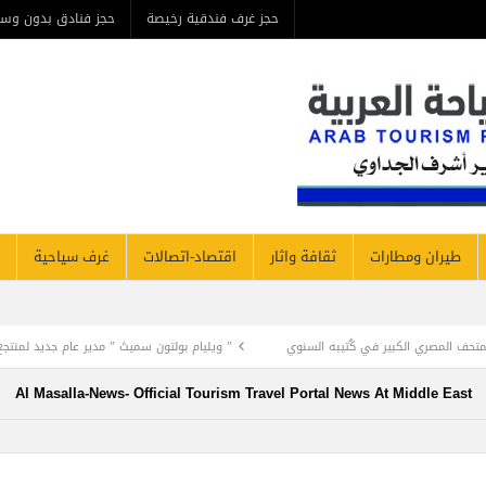
حجز غرف فندقية رخيصة
حجز فنادق بدون وسيط
من ن
مطارات
ثقافة واثار
اقتصاد-اتصالات
غرف سياحية
فنادق نيوز
به السنوي
” ويليام بولتون سميث ” مدير عام جديد لمنتجع ويستن القاهرة
تطوي
Al Masalla-News- Official Tourism Travel Portal News At Mi