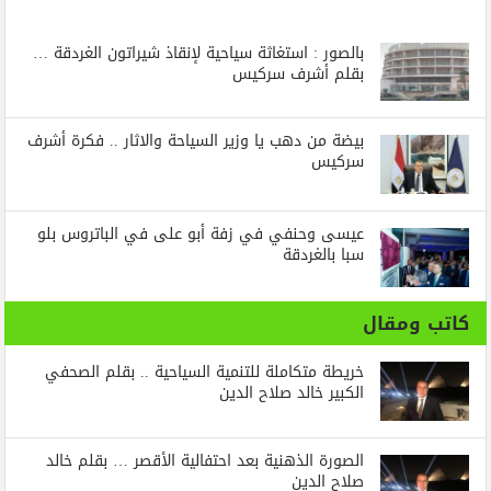
بالصور : استغاثة سياحية لإنقاذ شيراتون الغردقة …
بقلم أشرف سركيس
بيضة من دهب يا وزير السياحة والاثار .. فكرة أشرف
سركيس
عيسى وحنفي في زفة أبو على في الباتروس بلو
سبا بالغردقة
كاتب ومقال
خريطة متكاملة للتنمية السياحية .. بقلم الصحفي
الكبير خالد صلاح الدين
الصورة الذهنية بعد احتفالية الأقصر … بقلم خالد
صلاح الدين