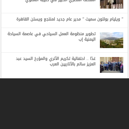
” ويليام بولتون سميث ” مدير عام جديد لمنتجع ويستن القاهرة
تطوير منظومة العمل السياحي في عاصمة السياحة
اليمنية إب
غدًا .. احتفالية تكريم الأثري والمؤرخ السيد عبد
العزيز سالم بالآثاريين العرب
Alain St.Ange delivers address on THE WORLD
cruise ship