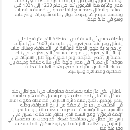
توت عنخ آمون، وهو من فراعنة الأسرة الـــ 18 التي حكمت
مصر، وفترة هذا الفرعون تبدأ من عام 1233 إلى 1324 قبل
الميلاد، والتمثال صغير يبلغ ارتفاعه حوالي خمسة سنتيمرات
وخمسة مليمترات، وعرضه حوالي ثلاثة سنتيمرات، وعثر عليه
وهو في حالة جيدة.
وأضاف حسن أن العلاقة بين المنطقة التي عثر فيها على
التمثال وفراعنة مصر تعود إلى بداية عام 1600 قبل الميلاد،
أي مع بداية ظهور الدولة الميتانية في المنطقة، وهناك مئات
الرسائل التي تعود إلى ملوك الميتانيين التي بعثوها في تلك
الحقبة إلى مصر القديمة، وتم العثور عليها خلال التنقيبات في
موقع” تل عمرنا” في مصر، وبهذا كان هناك علاقة وطيدة بين
الملوك الميتانيين وفراعنة مصر، وهذه العلاقات كانت
اجتماعية ومصاهرة وسياسية.
التمثال الذي عثر عليه بمساعدة معلومات من المواطنين عند
المدخل الشمالي لمحافظة دهوك ويحمل كتابة هيروغليفية
ينتظر ترجمتها، تعلق عليه دائرة الآثار في محافظة دهوك آمالا
في الكشف عن مراحل غامضة من تاريخ المنطقة، وذلك
بالتنسيق مع المؤسسات المصرية المعنية بالآثار. وربما تكون
“قمة فرعون” وهو الاسم الذي يطلق منذ مئات السنين على
رأس جبل مطل على محافظة دهوك، قد وجدت ما يعضدها في
الإشارة إلى العلاقة التاريخية التي تربط سكان تلك المنطقة
وفراعنة مصر.