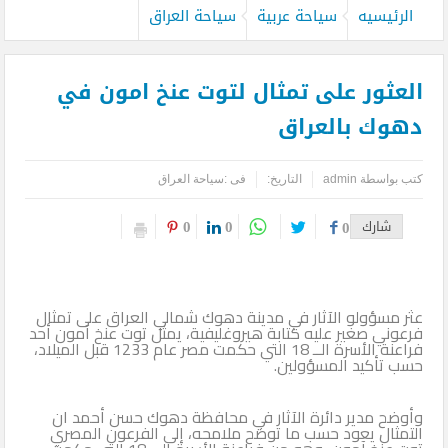
الرئيسيه
سياحة عربية
سياحة العراق
العثور على تمثال لتوت عنخ امون في
دهوك بالعراق
كتب بواسطة
admin
التاريخ:
فى :
سياحة العراق
0
0
شارك
0
عثر مسؤولو الآثار في مدينة دهوك شمالي العراق على تمثال
فرعوني صغير عليه كتابة هيروغليفية، يمثل توت عنخ آمون أحد
فراعنة الأسرة الــ 18 التي حكمت مصر عام 1233 قبل الميلاد،
حسب تأكيد المسؤولين.
وأوضح مدير دائرة الآثار في محافظة دهوك حسن أحمد ان
التمثال يعود حسب ما توضح ملامحه، إلى الفرعون المصري