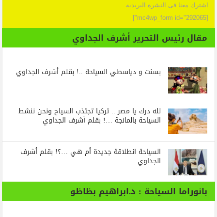
اشترك معنا فى النشرة البريدية
[mc4wp_form id="292065"]
مقال رئيس التحرير أشرف الجداوي
بسنت و دياسطي السياحة ..! بقلم أشرف الجداوي
لله درك يا مصر .. تركيا تجتذب السياح ونحن ننشط
السياحة بالمانجة …! بقلم أشرف الجداوي
السياحة انطلاقة جديدة أم هي …؟! بقلم أشرف
الجداوي
بانوراما السياحة : د.ابراهيم بظاظو