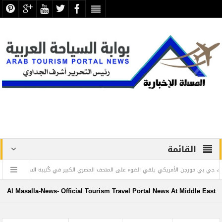
القائمة
ورجن الأمريكي يلقي الضوء على المتحف المصري الكبير في كُتيبه السنوي
” ويليام
Al Masalla-News- Official Tourism Travel Portal News At Middle East