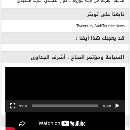
الذكية” بالرغم من أزمة كورونا… حوار الصحفي أشرف الحديدي
تابعنا على تويتر
Tweets by ArabTourismNews
قد يعجبك هذا أيضا :
السياحة ومؤتمر المناخ : أشرف الجداوي
مشغل
الفيديو
33:38
00:00
الاكثر بحثاً