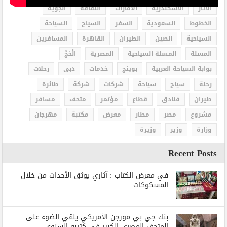
الاثار
الاسكندرية
الامارات
الثقافة
الجوية
الخطوط
السعودية
السفر
السياح
السياحة
السياحية
الصين
الطيران
القاهرة
المسافرين
المسلة
المسلة السياحية
المصرية
الْحَجُّ
بوابة السياحة العربية
بوينج
خدمات
دبى
رحلات
رحلة
سياح
سياحة
شركات
شركة
طائرة
طيران
فنادق
قطاع
مؤتمر
متحف
مسافر
مشروع
مصر
مطار
معرض
مكتبة
مهرجان
وزارة
وزير
وزيرة
Recent Posts
في معرض الكتاب : آثاري يوثق الأحداث من خلال
المسكوكات
بنك جي بي مورجن الأمريكي يلقي الضوء على
المتحف المصري الكبير في كُتيبه السنوي