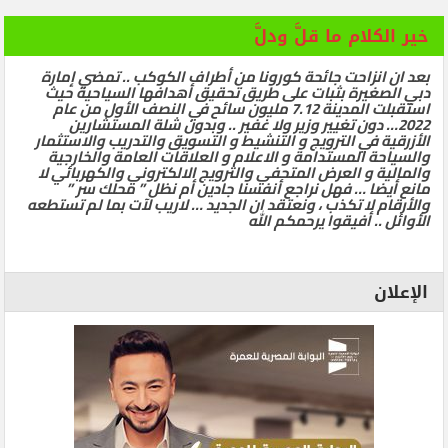
خير الكلام ما قلَّ ودلَّ
بعد ان انزاحت جائحة كورونا من أطراف الكوكب .. تمضي إمارة
دبي الصغيرة بثبات على طريق تحقيق أهدافها السياحية حيث
استقبلت المدينة 7.12 مليون سائح في النصف الأول من عام
2022… دون تغيير وزير ولا غفير .. وبدون شلة المستشارين
الأزرقية في الترويج و التنشيط و التسويق والتدريب والاستثمار
والسياحة المستدامة و الاعلام و العلاقات العامة والخارجية
والمالية و العرض المتحفي والترويج الالكتروني والكهربائي لا
مانع أيضا … فهل نراجع أنفسنا جادين أم نظل ” محلك سر ”
والأرقام لا تكذب ، ونعتقد ان الجديد … لاريب لآت بما لم تستطعه
الأوائل .. أفيقوا يرحمكم الله
الإعلان