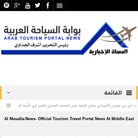
القائمة
مورجن الأمريكي يلقي الضوء على المتحف المصري الكبير في كُتيبه السنوي
” ويليا
Al Masalla-News- Official Tourism Travel Portal News At Middle East