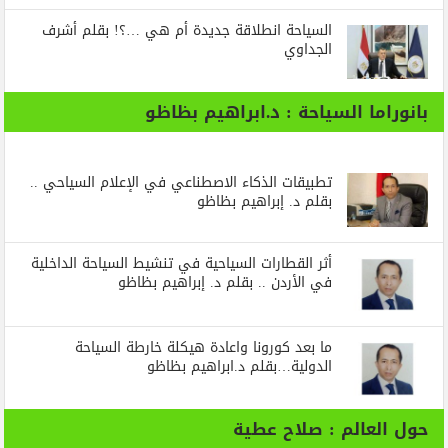
السياحة انطلاقة جديدة أم هي …؟! بقلم أشرف
الجداوي
بانوراما السياحة : د.ابراهيم بظاظو
تطبيقات الذكاء الاصطناعي في الإعلام السياحي ..
بقلم د. إبراهيم بظاظو
أثر القطارات السياحية في تنشيط السياحة الداخلية
في الأردن .. بقلم د. إبراهيم بظاظو
ما بعد كورونا واعادة هيكلة خارطة السياحة
الدولية…بقلم د.ابراهيم بظاظو
حول العالم : صلاح عطية