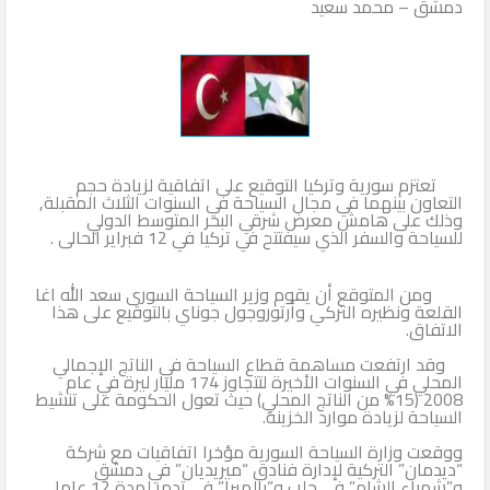
دمشق – محمد سعيد
تعتزم سورية وتركيا التوقيع على اتفاقية لزيادة حجم
التعاون بينهما في مجال السياحة في السنوات الثلاث المقبلة,
وذلك على هامش معرض شرقي البحر المتوسط الدولي
للسياحة والسفر الذي سيفتتح في تركيا في 12 فبراير الحالى .
ومن المتوقع أن يقوم وزير السياحة السورى سعد الله اغا
القلعة ونظيره التركي وأرتوروجول جوناي بالتوقيع على هذا
الاتفاق.
وقد ارتفعت مساهمة قطاع السياحة في الناتج الإجمالي
المحلي في السنوات الأخيرة لتتجاوز 174 مليار ليرة في عام
2008 (15% من الناتج المحلي) حيث تعول الحكومة على تنشيط
السياحة لزيادة موارد الخزينة.
ووقعت وزارة السياحة السورية مؤخرا اتفاقيات مع شركة
“ديدمان” التركية لإدارة فنادق “ميريديان” في دمشق
و”شهباء الشام” في حلب و”بالميرا” في تدمر لمدة 12 عاما