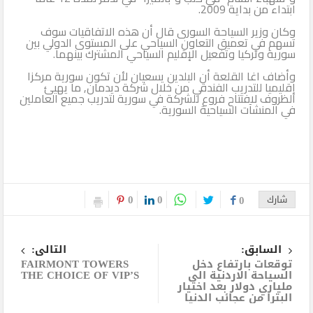
ابتداء من بداية 2009.
وكان وزير السياحة السورى قال أن هذه الاتفاقيات سوف
تسهم في تعميق التعاون السياحي على المستوى الدولي بين
سورية وتركيا وتفعيل الإقليم السياحي المشترك بينهما.
وأضاف اغا القلعة أن البلدين يسعيان لأن تكون سورية مركزا
إقليميا للتدريب الفندقي من خلال شركة ديدمان, ما يهيئ
الظروف لافتتاح فروع للشركة في سورية لتدريب جميع العاملين
في المنشآت السياحية السورية.
0
0
شارك
0
السابق:
التالى:
توقعات بارتفاع دخل
FAIRMONT TOWERS
السياحة الاردنية الى
THE CHOICE OF VIP’S
ملياري دولار بعد اختيار
البترا من عجائب الدنيا