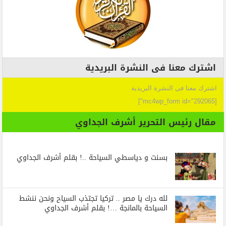
اشترك معنا فى النشرة البريدية
اشترك معنا فى النشرة البريدية
[mc4wp_form id="292065"]
مقال رئيس التحرير أشرف الجداوي
بسنت و دياسطي السياحة ..! بقلم أشرف الجداوي
لله درك يا مصر .. تركيا تجتذب السياح ونحن ننشط
السياحة بالمانجة …! بقلم أشرف الجداوي