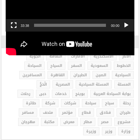
33:38
00:00
الاكثر بحثاً
الاثار
الاسكندرية
الامارات
الثقافة
الجوية
الخطوط
السعودية
السفر
السياح
السياحة
السياحية
الصين
الطيران
القاهرة
المسافرين
المسلة
المسلة السياحية
المصرية
الْحَجُّ
بوابة السياحة العربية
بوينج
خدمات
دبى
رحلات
رحلة
سياح
سياحة
شركات
شركة
طائرة
طيران
فنادق
قطاع
مؤتمر
متحف
مسافر
مشروع
مصر
مطار
معرض
مكتبة
مهرجان
وزارة
وزير
وزيرة