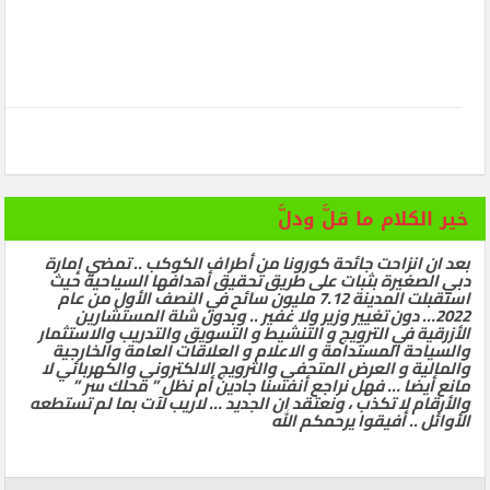
خير الكلام ما قلَّ ودلَّ
بعد ان انزاحت جائحة كورونا من أطراف الكوكب .. تمضي إمارة
دبي الصغيرة بثبات على طريق تحقيق أهدافها السياحية حيث
استقبلت المدينة 7.12 مليون سائح في النصف الأول من عام
2022… دون تغيير وزير ولا غفير .. وبدون شلة المستشارين
الأزرقية في الترويج و التنشيط و التسويق والتدريب والاستثمار
والسياحة المستدامة و الاعلام و العلاقات العامة والخارجية
والمالية و العرض المتحفي والترويج الالكتروني والكهربائي لا
مانع أيضا … فهل نراجع أنفسنا جادين أم نظل ” محلك سر ”
والأرقام لا تكذب ، ونعتقد ان الجديد … لاريب لآت بما لم تستطعه
الأوائل .. أفيقوا يرحمكم الله