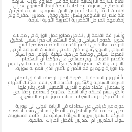
العام للشركة البريطانية المشرفة على مشروع تدريب الشرطة
السياحية في سورية الإجراءات اللازمة لإنجاز المشروع بعد أن
اكتملت أعمال انتقاء المدربين الذين سيقومون بتدريب اكثر من
مئة عنصر تم انتقاؤهم بشكل دقيق وفق المعايير المقررة وتم
إخضاعهم للمراحل التحضيرية التدريبية الأولية اللازمة.
وأشار آغة القلعة إلى تكامل محاور عمل الوزارة في مجالات
تطوير القدوم السياحي وزيادة الاستثمارات مع السعي لتحقيق
الجودة العالية في تقديم الخدمات المتصلة بعناصر المنتج
السياحي السوري سواء كان ذلك في المنشآت السياحية أم في
المحيط السياحي وخاصة من حيث كيفية التعامل مع السياح
وتقديم الخدمات لهم بمستوى عال مؤكداً أن الاهتمام
بالتدريب والتأهيل يسير بالتوازي مع الجهود الترويجية التي تقوم
بها الوزارة ونوه بواقع الأمن والأمان الذي تنعم به سورية.
وأشار وزير السياحة إلى ضرورة إنجاز التوصيف الدقيق لمهام
الشرطة السياحية وهيكليتها الجديدة التي تتفق مع تلك المهام
واستكمال اعتماد منهاج التدريب التفصيلي الذي يعبر عنها
والذي سيتم تطبيقه حاليا لتنفيذ المشروع وسيعمم لاحقاً لدى
احداث مركز تدريب الشرطة السياحية فور انتهاء المشروع.
بدوره عبر كرينجي عن سعادته في الزيارة الاولى الى سورية
وعن إعجابه بالتطور الحاصل في القطاع السياحي مبدياً استعداد
الشركة للاستمرار بتزويد الشرطة السياحية على كافة المستويات
سواء المتدربين ام المدربين بأفضل الخبرات العالمية.