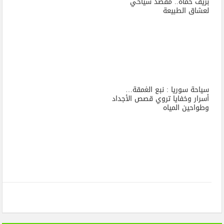
بريف حماة.. مقصد سياحي
لعشاق الطبيعة
سياحة سوريا : نبع الغمقة…
أسرار وخفايا تروي قصص الأجداد
وطواحين المياه