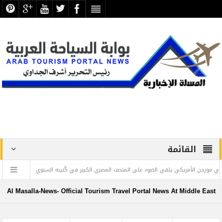
القائمة
لأمريكي يلقي الضوء على المتحف المصري الكبير في كُتيبه السنوي
” ويليام بولتون
Al Masalla-News- Official Tourism Travel Portal News At Middle East