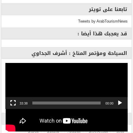
تابعنا على تويتر
Tweets by ArabTourismNews
قد يعجبك هذا أيضا :
السياحة ومؤتمر المناخ : أشرف الجداوي
مشغل
الفيديو
33:38
00:00
الاكثر بحثاً
الاثار
الاسكندرية
الامارات
الثقافة
الجوية