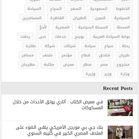
الخطوط
السعودية
السفر
السياح
السياحة
السياحية
الصين
الطيران
القاهرة
المسافرين
المسلة
المسلة السياحية
المصرية
الْحَجُّ
بوابة السياحة العربية
بوينج
خدمات
دبى
رحلات
رحلة
سياح
سياحة
شركات
شركة
طائرة
طيران
فنادق
قطاع
مؤتمر
متحف
مسافر
مشروع
مصر
مطار
معرض
مكتبة
مهرجان
وزارة
وزير
وزيرة
Recent Posts
في معرض الكتاب : آثاري يوثق الأحداث من خلال
المسكوكات
بنك جي بي مورجن الأمريكي يلقي الضوء على
المتحف المصري الكبير في كُتيبه السنوي