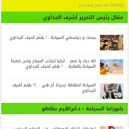
[mc4wp_form id="292065"]
مقال رئيس التحرير أشرف الجداوي
بسنت و دياسطي السياحة ..! بقلم أشرف الجداوي
لله درك يا مصر .. تركيا تجتذب السياح ونحن ننشط
السياحة بالمانجة …! بقلم أشرف الجداوي
السياحة انطلاقة جديدة أم هي …؟! بقلم أشرف
الجداوي
بانوراما السياحة : د.ابراهيم بظاظو
تطبيقات الذكاء الاصطناعي في الإعلام السياحي ..