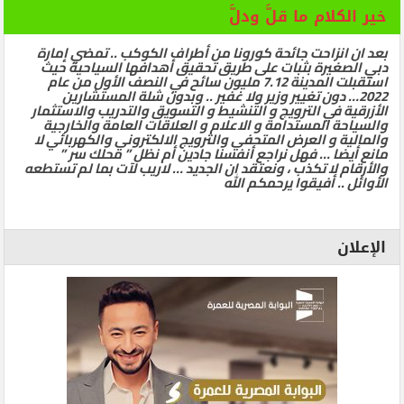
خير الكلام ما قلَّ ودلَّ
بعد ان انزاحت جائحة كورونا من أطراف الكوكب .. تمضي إمارة
دبي الصغيرة بثبات على طريق تحقيق أهدافها السياحية حيث
استقبلت المدينة 7.12 مليون سائح في النصف الأول من عام
2022… دون تغيير وزير ولا غفير .. وبدون شلة المستشارين
الأزرقية في الترويج و التنشيط و التسويق والتدريب والاستثمار
والسياحة المستدامة و الاعلام و العلاقات العامة والخارجية
والمالية و العرض المتحفي والترويج الالكتروني والكهربائي لا
مانع أيضا … فهل نراجع أنفسنا جادين أم نظل ” محلك سر ”
والأرقام لا تكذب ، ونعتقد ان الجديد … لاريب لآت بما لم تستطعه
الأوائل .. أفيقوا يرحمكم الله
الإعلان