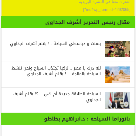
اشترك معنا فى النشرة البريدية
[mc4wp_form id="292065"]
مقال رئيس التحرير أشرف الجداوي
بسنت و دياسطي السياحة ..! بقلم أشرف الجداوي
لله درك يا مصر .. تركيا تجتذب السياح ونحن ننشط
السياحة بالمانجة …! بقلم أشرف الجداوي
السياحة انطلاقة جديدة أم هي …؟! بقلم أشرف
الجداوي
بانوراما السياحة : د.ابراهيم بظاظو