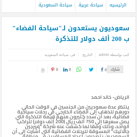
الرئيسيه
سياحة عربية
سياحة السعودية
سعوديون يستعدون لـ"سياحة الفضاء"
ب 200 ألف دولار للتذكرة
كتب بواسطة
admin
التاريخ:
فى :
سياحة السعودية
0
0
شارك
0
الرياض- خالد احمد
ينتظر عدة سعوديين من الجنسين في الوقت الحالي
دورهم للذهاب إلى الفضاء الخارجي في رحلات سياحية
فضائية، بعد أن سدد كثيرون منهم قيمة التذكرة التي
يصل سعرها إلى 750 ألف ريال (200 ألف دولار) للراكب
الواحد، وذلك وفقا لما كشفت عنه شركة “فيرجين
جالاتيك” المسوقة للرحلات الفضائية التى أشارت إلى أن
السعوديين يتصدرون أعداد المسافرين في منطقة