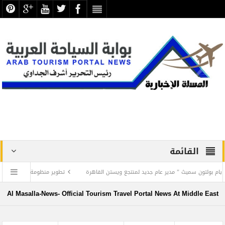
القائمة
ن سميث ” مدير عام جديد لمنتجع ويستن القاهرة
تطوير منظومة العمل السياحي في عاصم
Al Masalla-News- Official Tourism Travel Portal News At Middle East