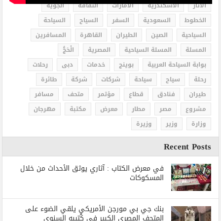
الاثار
الاسكندرية
الامارات
الثقافة
الجوية
الخطوط
السعودية
السفر
السياح
السياحة
السياحية
الصين
الطيران
القاهرة
المسافرين
المسلة
المسلة السياحية
المصرية
الْحَجُّ
بوابة السياحة العربية
بوينج
خدمات
دبى
رحلات
رحلة
سياح
سياحة
شركات
شركة
طائرة
طيران
فنادق
قطاع
مؤتمر
متحف
مسافر
مشروع
مصر
مطار
معرض
مكتبة
مهرجان
وزارة
وزير
وزيرة
Recent Posts
في معرض الكتاب : آثاري يوثق الأحداث من خلال
المسكوكات
بنك جي بي مورجن الأمريكي يلقي الضوء على
المتحف المصري الكبير في كُتيبه السنوي