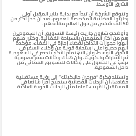
الشرق الأوسط.
وتتوقع الشركة أن تبدأ مع بداية يناير المقبل أولى
رحلاتها الفضائية المخصصة للعموم، بعد أن حجز أكثر من
50 ألف شخص من حول العالم مقاعدهم .
وأوضحت شارون جاريت رئيسة التسويق أن السعوديين
هم من أكثر المتهمين بالسياحة الفضائية، وكثير منهم
أنهوا حجوزات التذاكر لقضاء إجازة في الفضاء، مؤكدة
أنهم حصلوا على استجابة قوية من وكلاء السفر في
الشرق الأوسط، وأن الاهتمام الأكبر ينحصر في السعودية
ثم الإمارات والكويت، وأن هناك وكالات سفر سعودية
ترغب في الحصول على وكالات للتسويق الفضائي من
داخل السعودية.
وتستند فكرة “فيرجين جالاكيتك” إلى رؤية مستقبلية
مفادها، أن الرحلات الفضائية ستصبح أمرا شائعا في
المستقبل القريب، تماما مثل الرحلات الجوية العادية.