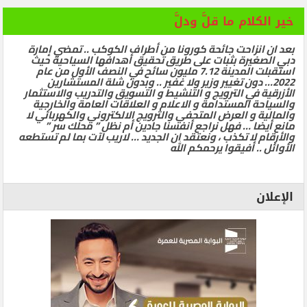
خير الكلام ما قلَّ ودلَّ
بعد ان انزاحت جائحة كورونا من أطراف الكوكب .. تمضي إمارة
دبي الصغيرة بثبات على طريق تحقيق أهدافها السياحية حيث
استقبلت المدينة 7.12 مليون سائح في النصف الأول من عام
2022… دون تغيير وزير ولا غفير .. وبدون شلة المستشارين
الأزرقية في الترويج و التنشيط و التسويق والتدريب والاستثمار
والسياحة المستدامة و الاعلام و العلاقات العامة والخارجية
والمالية و العرض المتحفي والترويج الالكتروني والكهربائي لا
مانع أيضا … فهل نراجع أنفسنا جادين أم نظل ” محلك سر ”
والأرقام لا تكذب ، ونعتقد ان الجديد … لاريب لآت بما لم تستطعه
الأوائل .. أفيقوا يرحمكم الله
الإعلان