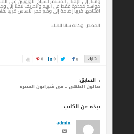
وأشار إلى الإقبال المستمر للسياح الأوروبيين على المنشآت السياح
مواسم محددة فقط في الربيع والخريف لافتاً إلى وجود العديد 
افتتاحها قريباً إضافة إلى وضع حجر الأساس قريباً لفندق 5 نجوم في دمشق بتكلفة 2 مليار ليرة سورية.
المصدر : وكالة سانا للانباء
0
0
شارك
0
السابق:
صالون الطهي .. فى شيراتون المنتزه
ا
نبذة عن الكاتب
admin