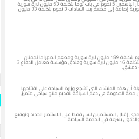
الجابية 4 نجوم بتكلفة 24 مليون ليرة سورية وفندق دار الياسمين 5 نجوم في باب توما بتكلفة 63 مليون ليرة سورية
وفندق قصر الشهبندر5 نجوم بتكلفة 45 مليون ليرة سورية إضافة إلى مطعم بيت السادات 3 نجوم بتكلفة 33 مليون
وشملت الجولة التفقدية فندق عيسى الطمشة 4 نجوم بتكلفة 189 مليون ليرة سورية ومطعم المهراجا نجمتان
بتكلفة 10 ملايين ليرة سورية ومطعم العلية نجمتان بتكلفة 16 مليون ليرة سورية وفندق مؤسسة معامل الدفاع 3
قارن وو
المنشآت التي تشجع وزارة السياحة على افتتاحها
المسلة
ومة في دعم السياحة لتقديم منتج سياحي متميز.
قارن و
المستثمرين ليس فقط على الاستثمار الجديد وتوقيع
s- Official
سرعة في الخدمة السياحية.
iddle East
المسلة 