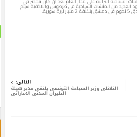
ية التراثية على مدار العام بعد أن كان ينحصر في
من المنشآت السياحية في طرطوس واللاذقية سيتم
استطلا
هل تنج
نعم ت
لن تن
التالى:
لتلاتلى وزير السياحة التونسى يلتقى مدير هيئة
الطيران المدنى الاماراتى
احجز غ