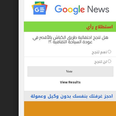
ع رأي
ح احتفالية طريق الكباش بالأقصر في
عودة السياحة الثقافية ؟!
نجح
جح
View Results
رفتك بنفسك بدون وكيل وعمولة