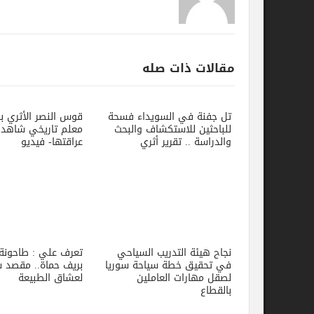
مقالات ذات صله
تل جفنة في السويداء فسحة
قوس النصر الأثري باللاذقية..
للباحثين للاستكشاف والبحث
معلم تاريخي شاهد على
والدراسة .. تقرير أثري
عراقتها- فيديو
نجاح هيئة التدريب السياحي
تعرف علي : طاحونة الحلاوة
في تحقيق خطة سياحة سوريا
بريف حماة.. مقصد سياحي
لصقل مهارات العاملين
لعشاق الطبيعة
بالقطاع