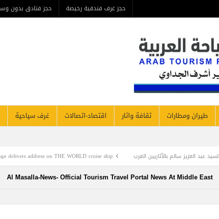
حجز غرف فندقية رخيصة
حجز فنادق بدون وسيط
من ن
مطارات
ثقافة واثار
اقتصاد-اتصالات
غرف سياحية
فنادق نيوز
ن العرب
Alain St.Ange delivers address on THE WORLD cruise ship
الأعلى لل
Al Masalla-News- Official Tourism Travel Portal News At Mi