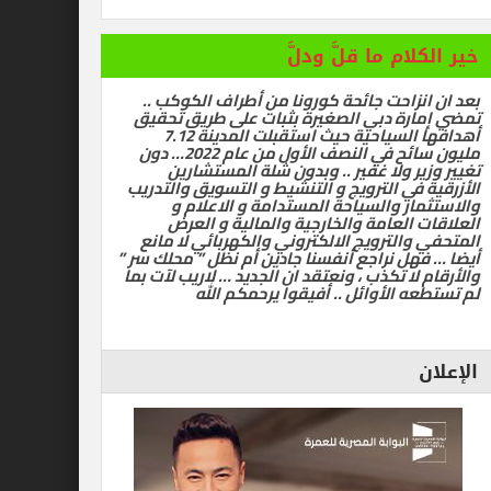
ام ما قلَّ ودلَّ
زاحت جائحة كورونا من أطراف الكوكب ..
رة دبي الصغيرة بثبات على طريق تحقيق
أهدافها السياحية حيث استقبلت المدينة 7.12
مليون سائح في النصف الأول من عام 2022… دون
ر ولا غفير .. وبدون شلة المستشارين
في الترويج و التنشيط و التسويق والتدريب
ر والسياحة المستدامة و الاعلام و
العامة والخارجية والمالية و العرض
الترويج الالكتروني والكهربائي لا مانع
ل نراجع أنفسنا جادين أم نظل ” محلك سر ”
ا تكذب ، ونعتقد ان الجديد … لاريب لآت بما
 الأوائل .. أفيقوا يرحمكم الله