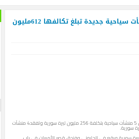
خير الكل
وزير سياحة سوريا يفتتح عدة منشأت سياحية جديدة تبلغ تكالفها 612مليون
بعد ان ان
تمضي إما
تغيير وزي
الأزرقية 
والاستثما
العلاقات 
المتحفي و
أيضا … فه
والأرقام ل
لم تستطعه
الإعلان
افتتح الدكتور سعد الله آغة القلعة وزير السياحة أمس 5 منشآت سياحية بتكلفة 256 مليون ليرة سورية وتفقد4 منشآت
ان بتكلفة 91 مليون ليرة سورية ويقع في الحلبوني وفندق قصر الأميرات في باب