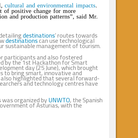
ur social,
cultural and environmental impacts
.
 an agent of positive change for more
onsumption and production patterns”, said Mr.
eminars detailing
destinations
’ routes towards
ight on how
destinations
can use technological
ion to spur sustainable management of tourism.
ways for participants and also fostered
 preceded by the 1st Hackathon for Smart
 and development day (25 June), which brought
 on ways to bring smart, innovative and
e events also highlighted that several forward-
ities, researchers and technology centres have
inations was organized by
UNWTO
, the Spanish
and the Government of Asturias, with the