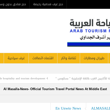
حجز غرف فندقية رخيصة
حجز فنادق بدون وسيط
من ن
مطارات
ثقافة واثار
اقتصاد-اتصالات
غرف سياحية
فنادق نيوز
جليزية ” بسكوبس “
t March to discuss sustainable hospitality and tourism development
Al Masalla-News- Official Tourism Travel Portal News At Mi
En Unwto News
A