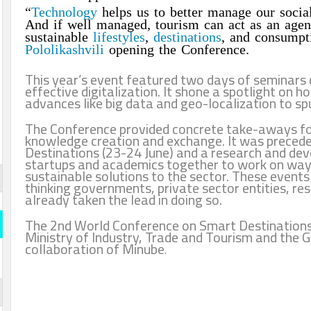
“
Technology
helps us to better manage o
And if well managed, tourism can act as
sustainable
lifestyles
,
destinations
, and c
Pololikashvili
opening the Conference.
This year’s event featured two days of s
effective digitalization. It shone a spotl
advances like big data and geo-localizat
The Conference provided concrete take-a
knowledge creation and exchange. It was
Destinations (23-24 June) and a research
startups and academics together to work
sustainable solutions to the sector. Thes
قارن وو
thinking governments, private sector ent
already taken the lead in doing so.
المسلة
The 2nd World Conference on Smart Dest
قارن و
Ministry of Industry, Trade and Tourism 
collaboration of Minube
.
s- Official
iddle East
المسلة 