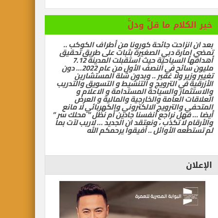
ام ما قلَّ ودلَّ
زاحت جائحة كورونا من أطراف الكوكب ..
رة دبي الصغيرة بثبات على طريق تحقيق
أهدافها السياحية حيث استقبلت المدينة 7.12
مليون سائح في النصف الأول من عام 2022… دون
ر ولا غفير .. وبدون شلة المستشارين
في الترويج و التنشيط و التسويق والتدريب
ر والسياحة المستدامة و الاعلام و
العامة والخارجية والمالية و العرض
الترويج الالكتروني والكهربائي لا مانع
ل نراجع أنفسنا جادين أم نظل ” محلك سر ”
ا تكذب ، ونعتقد ان الجديد … لاريب لآت بما
 الأوائل .. أفيقوا يرحمكم الله