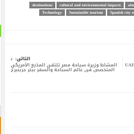
destinations
cultural and environmental imp
Technology
Sustainable tourism
Sp
استطلا
هل تنج
التالى:
نعم ت
مشاط وزيرة سياحة مصر تلتقى المذيع الأمريكي
لمتخصص فى عالم السياحة والسفر بيتر جرينبرج
لن تن
احجز غ