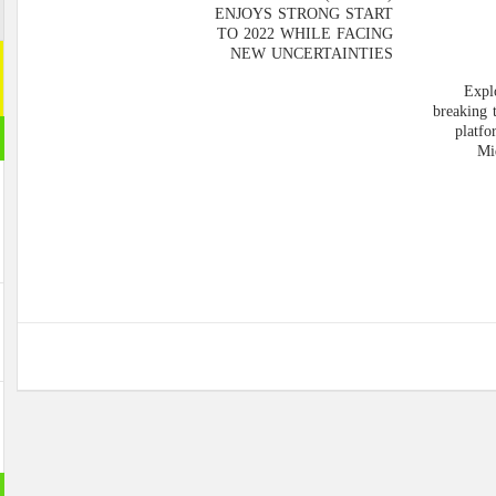
ENJOYS STRONG START
اشترك م
TO 2022 WHILE FACING
NEW UNCERTAINTIES
اشترك معنا
[mc4wp_form id="292065"]
مقال ر
بانورام