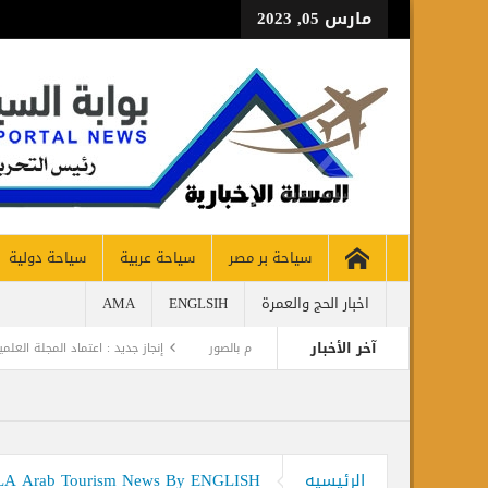
مارس 05, 2023
سياحة بر مصر
سياحة عربية
سياحة دولية
طيران و
اخبار الحج والعمرة
ENGLSIH
AMA
آخر الأخبار
 تقرير اثري مدعوم بالصور
إنجاز جديد : اعتماد المجلة العلمية للآثاريين العرب باللغة الإن
مم
ddle East
الرئيسيه
LMASALLA Arab Tourism News By ENGLISH