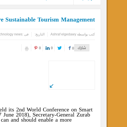
 for More Sustainable Tourism Management
كتب بواسطة
Ashraf elgedawy
التاريخ:
فى :
travel technology news
,
nce
0
0
شارك
0
WTO
) held its 2nd World Conference on Smart
do
(25-27 June 2018), Secretary-General Zurab
logies can and should enable a more
.