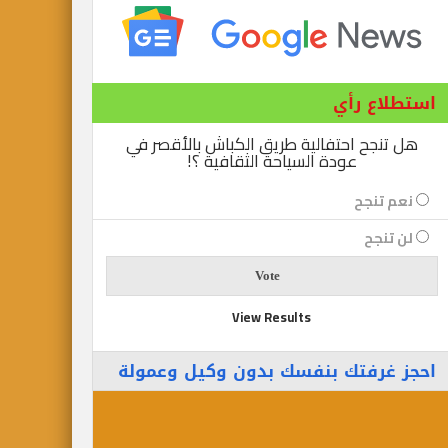
ع رأي
ح احتفالية طريق الكباش بالأقصر في
عودة السياحة الثقافية ؟!
نجح
جح
View Results
رفتك بنفسك بدون وكيل وعمولة