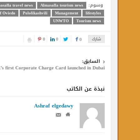
وسوم:
acts
almasalla travel news
Almasalla tourism news
anish city of Oviedo
Pololikashvili
Management
lifestyles
UNWTO
Tourism news
0
0
شارك
0
السابق:
UAE’s first Corporate Charge Card launched in Dubai
ال
ا
نبذة عن الكاتب
Ashraf elgedawy