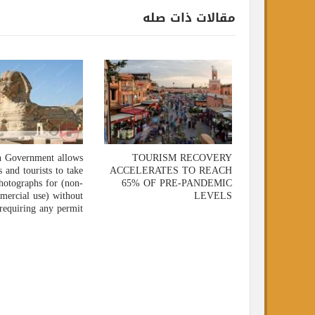
مقالات ذات صله
Egyptian Government allows
TOURISM RECOVERY
Egyptians and tourists to take
ACCELERATES TO REACH
photographs for (non-
65% OF PRE-PANDEMIC
commercial use) without
LEVELS
requiring any permit