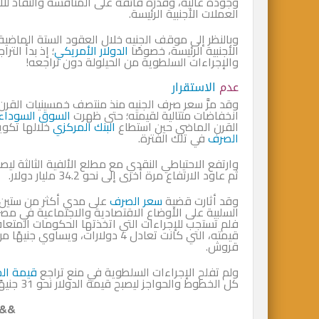
وجودة عالية، وقدرة فائقة على المنافسة والنفاذ للأ
العملات الأجنبية الرئيسة.
وبالنظر إلى موقف الجنيه خلال العقود الستة الماضية
الأجنبية الرئيسة، خصوصًا
الدولار الأمريكي
والإجراءات السلطوية من الحيلولة دون تراجعه!
عدم
الاستقرار
وقد مرَّ سعر صرف الجنيه منذ منتصف خمسينيات القر
انخفاضات متتالية لقيمته؛ حتى ظهرت
السوق السوداء
القرن الماضي حين استطاع
البنك المركزي
خلالها تكوين احتياطي 
الصرف
في تلك الفترة.
ثم عاود الارتفاع مرة أخرى إلى نحو 34.2 مليار دولار.
وقد أثارت قضية
سعر الصرف
على مدي أكثر من ستين عا
السلبية على الأوضاع الاقتصادية والاجتماعية في مص
فلم تستجب للإجراءات التي اتخذتها الحكومات المتعاقب
قروش.
ولم تفلح الإجراءات السلطوية في منع تراجع
قيمة الج
كل الخطوط والحواجز ليصبح قيمة الدولار نحو 31 جنيهًا في الوقت الحالي.
&&