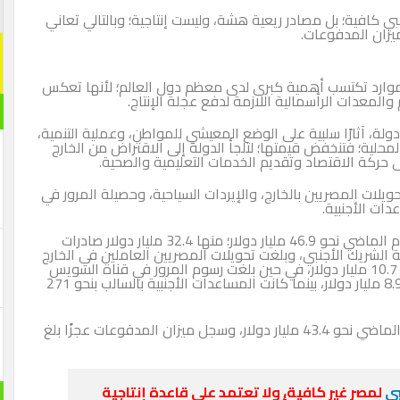
 كافية؛ بل مصادر ريعية هشة، وليست إنتاجية؛ وبالتالي تعاني
يزان المدفوعات.
وارد تكتسب أهمية كبرى لدى معظم دول العالم؛ لأنها تعكس
والمعدات الرأسمالية اللازمة لدفع عجلة الإنتاج.
ولة، آثارًا سلبية على الوضع المعيشي للمواطن، وعملية التنمية،
حلية؛ فتنخفض قيمتها؛ لتلجأ الدولة إلى الاقتراض من الخارج
ى حركة الاقتصاد وتقديم الخدمات التعليمية والصحية.
يلات المصريين بالخارج، والإيردات السياحية، وحصيلة المرور في
دات الأجنبية.
وقد بلغت الصادرات المصرية من يناير إلى نوفمبر العام الماضي نحو 46.9 مليار دولار؛ منها 32.4 مليار دولار صادرات
ا فيها حصة الشريك الأجنبي، وبلغت تحويلات المصريين العاملين في الخارج
نحو 10.7 مليار دولار، في حين بلغت رسوم المرور في قناة السويس
نحو 7 مليارات دولار، وسجلت الاستثمارات الأجنبية نحو 8.9 مليار دولار، بينما كانت المساعدات الأجنبية بالسالب بنحو 271
وقد بلغ العجز في الميزان التجاري خلال العام المالي الماضي نحو 43.4 مليار دولار، وسجل ميزان المدفوعات عجزًا بلغ
بي
لمصر غير كافية، ولا تعتمد على قاعدة إنتاجية