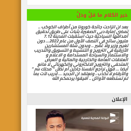
خير الكلام ما قلَّ ودلَّ
بعد ان انزاحت جائحة كورونا من أطراف الكوكب ..
تمضي إمارة دبي الصغيرة بثبات على طريق تحقيق
أهدافها السياحية حيث استقبلت المدينة 7.12
مليون سائح في النصف الأول من عام 2022… دون
تغيير وزير ولا غفير .. وبدون شلة المستشارين
الأزرقية في الترويج و التنشيط و التسويق والتدريب
والاستثمار والسياحة المستدامة و الاعلام و
العلاقات العامة والخارجية والمالية و العرض
المتحفي والترويج الالكتروني والكهربائي لا مانع
أيضا … فهل نراجع أنفسنا جادين أم نظل ” محلك سر ”
والأرقام لا تكذب ، ونعتقد ان الجديد … لاريب لآت بما
لم تستطعه الأوائل .. أفيقوا يرحمكم الله
الإعلان