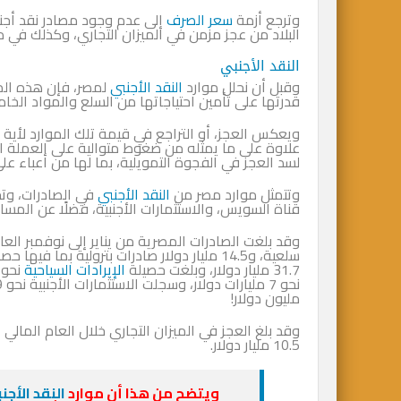
وترجع أزمة
سعر الصرف
إلى عدم وجود مصادر نقد أجنبي
البلاد من عجز مزمن في الميزان التجاري، وكذلك في م
النقد الأجنبي
وقبل أن نحلل موارد
النقد الأجنبي
لمصر، فإن هذه الم
قدرتها على تأمين احتياجاتها من السلع والمواد الخام 
ويعكس العجز، أو التراجع في قيمة تلك الموارد لأية د
علاوة على ما يمثله من ضغوط متوالية على العملة الم
لسد العجز في الفجوة التمويلية، بما لها من أعباء عل
وتتمثل موارد مصر من
النقد الأجنبي
في الصادرات، وتحو
قناة السويس، والاستثمارات الأجنبية، فضلًا عن المساع
سلعية، و14.5 مليار دولار صادرات بترولية بم
31.7 مليار دولار، وبلغت حصيلة
الإيرادات السياحية
مليون دولار!
10.5 مليار دولار.
ويتضح من هذا أن موارد
النقد الأجن