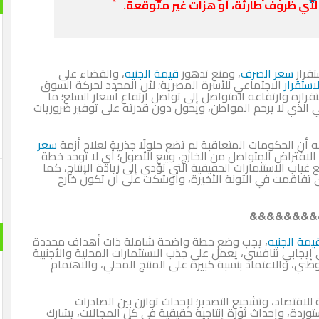
لأي ظروف طارئة، أو هزات غير متوقعة.
تقرار
سعر الصرف
، ومنع تدهور
قيمة الجنيه
، والقضاء على
لاستقرار
الاجتماعي للأسرة المصرية؛ لأن المحدد لحركة السوق
راره وارتفاعه المتواصل إلى تواصل ارتفاع أسعار السلع؛ ما
ي الذي لا يرحم المواطن، ويحول دون قدرته على توفير ضروريات
 أن الحكومات المتعاقبة لم تضع حلولًا جذرية لعلاج أزمة
سعر
الاقتراض المتواصل من الخارج، وبيع الأصول؛ أي لا توجد خطة
ع غياب الاستثمارات الحقيقية التي تؤدي إلى زيادة الإنتاج، كما
 حتى تفاقمت في الآونة الأخيرة، وأوشكت على أن تكون خارج
&&&&&&&&
يمة الجنيه
، يجب وضع خطة واضحة شاملة ذات أهداف محددة
 إيجابي تنافسي، يعمل على جذب الاستثمارات المحلية والأجنبية
طني، والاعتماد بنسبة كبيرة على المنتج المحلي، والاهتمام
للاقتصاد، وتشجيع التصدير؛ لإحداث توازن بين الصادرات
ردة، وإحداث ثورة إنتاجية حقيقية في كل المجالات، يشارك