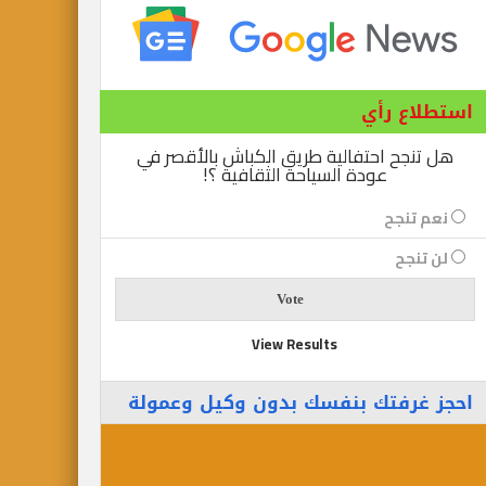
استطلاع رأي
هل تنجح احتفالية طريق الكباش بالأقصر في
عودة السياحة الثقافية ؟!
نعم تنجح
لن تنجح
View Results
احجز غرفتك بنفسك بدون وكيل وعمولة