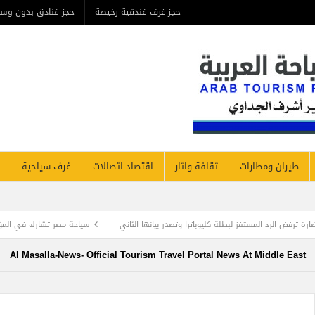
حجز غرف فندقية رخيصة
حجز فنادق بدون وس
طيران ومطارات
ثقافة واثار
اقتصاد-اتصالات
غرف سياحية
ستفز لبطلة كليوباترا وتصدر بيانها الثاني
سياحة مصر تشارك في المؤتمر الاولى للسياحة
Al Masalla-News- Official Tourism Travel Portal News At Middle East