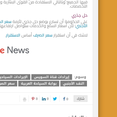
فيها الجميع؛ وبالتالي الاستفادة من القوى البشرية 
التخصصات.
حل جذري
على الحكومة أن تسارع بوضع حل جذري لأزمة
سعر ال
الأجنبي
؛ لأن أسعار السلع والخدمات ستواصل ارتفاع
لاشك في أن استقرار
سعر الصرف
أساس
الاستقرار
.
وسوم:
إيرادات قناة السويس
الإيرادات السياحي
النقد الأجنبي
بوابة السياحة العربية
سعر الص
0
0
شارك
0