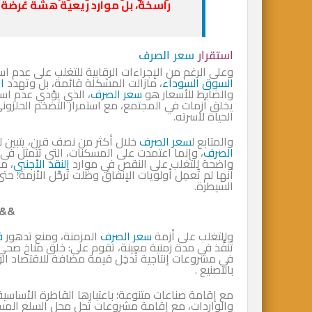
راسخة، بل موارد ريعية هشة عُرضة 
استقرار
سعر الصرف
وعلى الرغم من الإجراءات الرقابية للتغلب على عدم اس
السوق السوداء
، مازالت المشكلة قائمة، بل وتهدد
ا
والضابط للأسعار هو
سعر الصرف
، الذي يؤدي عدم استق
يخلق أزمات في المجتمع، مع استمرار التضخم الحلزون
الحياة لأسرته.
والمتابع ل
سعر الصرف
خلال أكثر من نصف قرن، يتبين له
الصرف
، وإنما اعتمدت على المسكنات، التي تتمثل فى 
واضحة للتغلب على النقص في موارد
النقد الأجنبي
، م
أنها لم تُعمِل أولويات الإنفاق وظلت تُرحِّل الأزمة؛
السيطرة.
&&
وللتغلب على أزمة
سعر الصرف
المزمنة، ومنع تدهور
ق
تُنفَّذ في مدة زمنية معينة، تقوم على: خلق مناخ صحي
في مشروعات إنتاجية تُدخِل قيمة مضافة للاقتصاد الو
بالتصنيع .
مع إقامة صناعات متنوعة؛ باعتبارها القاطرة الأساسية 
والواردات، مع إقامة مشروعات تحل محل السلع المستو