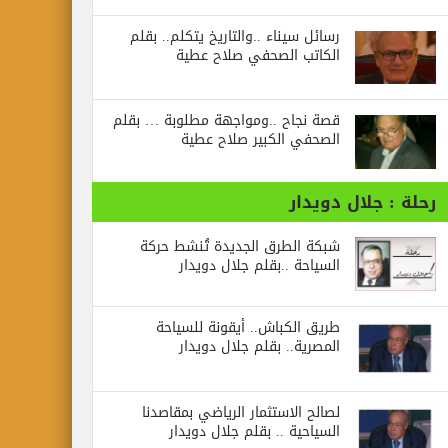
رسائل‭ ‬سيناء‭.. ‬والتاريخ‭ ‬يتكلم.. بقلم
الكاتب الصحفي صلاح عطية
قصة نجاح ..ومواجهة مطلوبة … بقلم
الصحفي الكبير صلاح عطية
رحلة : جلال دويدار
شبكة الطرق الجديدة تُنشط حركة
السياحة ..بقلم جلال دويدار
طريق الكباش.. أيقونة للسياحة
المصرية.. بقلم جلال دويدار
لصالح الاستثمار الرياضي بمقاصدنا
السياحية .. بقلم جلال دويدار