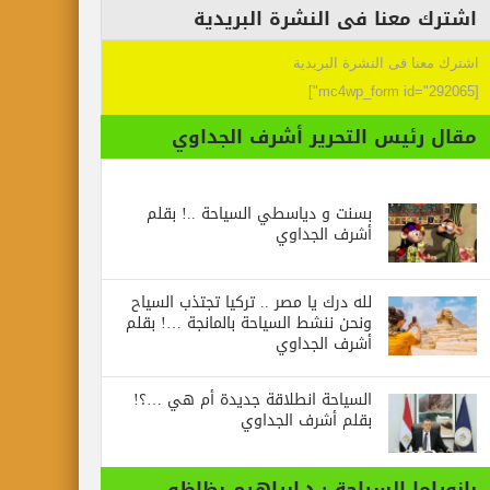
اشترك معنا فى النشرة البريدية
اشترك معنا فى النشرة البريدية
[mc4wp_form id="292065"]
مقال رئيس التحرير أشرف الجداوي
بسنت و دياسطي السياحة ..! بقلم
أشرف الجداوي
لله درك يا مصر .. تركيا تجتذب السياح
ونحن ننشط السياحة بالمانجة …! بقلم
أشرف الجداوي
السياحة انطلاقة جديدة أم هي …؟!
بقلم أشرف الجداوي
بانوراما السياحة : د.ابراهيم بظاظو