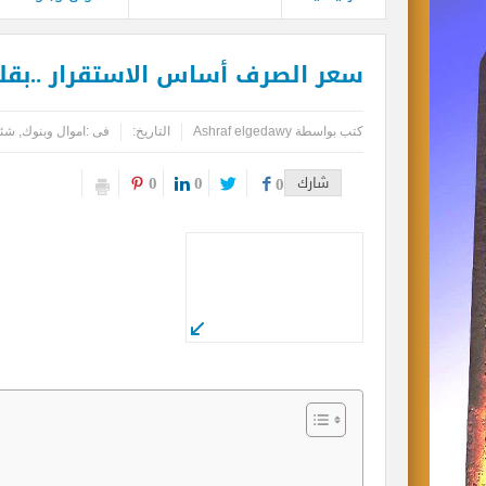
سعر الصرف أساس الاستقرار ..بقل
كتب بواسطة
Ashraf elgedawy
التاريخ:
فى :
اموال وبنوك
,
شئو
0
0
شارك
0