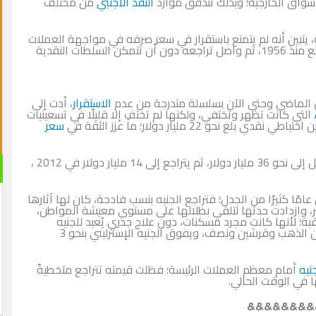
سواق الخارجية؛ وبذلك تتدفق موارد
النقد الأجنبي
من مختلف
، يتبين أنه لم يتمتع باستقرار في سعر صرفه في مواجهة العملات
؛ إذ بدأ التراجع منذ 1956، ثم واصل تراجعه دون أن تتمكن السلطات النقدية
ن الماضي وحتى الآن بسلسلة متدرجة من عدم
الاستقرار
، أدت إلى
التي كانت تظهر وتختفي، ولكنها لم تختفِ إلا قليلًا في تسعينيات
نقدي بلغ نحو 22 مليار دولار؛ ما عزز الثقة في
سعر
وارتفع الاحتياطي النقدي مع مطلع الألفية الثالثة ليصل إلى نحو 36 مليار دولار، ثم يتراجع إلى 14 مليار دولار في 2012 ،
مًا كثيرًا من الجدل؛ فتراجع الجنيه بنسب فادحة، كان لها آثارها
ر، وازدادت حدتها لتلقي بظلالها على مستوى معيشة المواطن،
ة؛ لأنها كانت مجرد مسكنات، دون علاج جذري يُعيد للجنيه
قيمته، التي كانت تعادل 4 دولارات، ويساوي جنيهًا من الذهب وقرشين ونصف، ويفوق الجنيه الإسترليني بنحو 3
نيه
أمام معظم العملات الرئيسة؛ فظلت قيمته تتراجع متخطيةً
&&&&&&&&