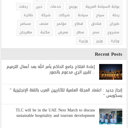
بوابة السياحة العربية
بوينج
خدمات
دبى
رحلات
رحلة
سياح
سياحة
شركات
شركة
طائرة
طيران
فنادق
قطاع
مؤتمر
متحف
مسافر
مشروع
مصر
مطار
معرض
مكتبة
مهرجان
وزارة
وزير
وزيرة
Recent Posts
إعادة افتتاح جامع الحاكم بأمر الله بعد أعمال الترميم
.. تقرير اثري مدعوم بالصور
إنجاز جديد : اعتماد المجلة العلمية للآثاريين العرب باللغة الإنجليزية ”
بسكوبس “
TLC will be in the UAE Next March to discuss
sustainable hospitality and tourism development