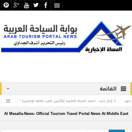
القائمة
إنجاز جديد : اعتماد المجلة العلمية للآثاريين العرب باللغة الإنجليزية ” بسكوبس “
t
منتجع ليجولاند دبي يرحب بأعضاء نادي دبي لأصحاب الهمم
Al Masalla-News- Official Tourism Travel Portal News At Middle East