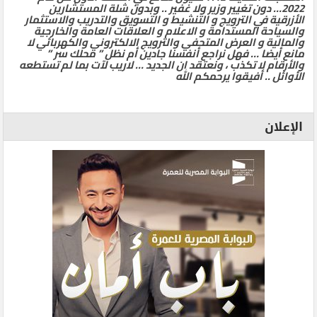
2022… دون تغيير وزير ولا غفير .. وبدون شلة المستشارين
الأزرقية في الترويج و التنشيط و التسويق والتدريب والاستثمار
والسياحة المستدامة و الاعلام و العلاقات العامة والخارجية
والمالية و العرض المتحفي والترويج الالكتروني والكهربائي لا
مانع أيضا … فهل نراجع أنفسنا جادين أم نظل ” محلك سر ”
والأرقام لا تكذب ، ونعتقد ان الجديد … لاريب لآت بما لم تستطعه
الأوائل .. أفيقوا يرحمكم الله
الإعلان