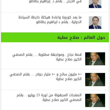
في الأردن .. بقلم د. إبراهيم بظاظو
ما بعد كورونا واعادة هيكلة خارطة السياحة
الدولية…بقلم د.ابراهيم بظاظو
حول العالم : صلاح عطية
قصة نجاح ..ومواجهة مطلوبة … بقلم الصحفي
الكبير صلاح عطية
١٠٠ مليون سائح و ١٠٠ مليار دولار … بقلم الصحفي
الكبير صلاح عطية
الصفحات المجهولة من ثورة 23 يوليو .. بقلم
الصحفي الكبير صلاح عطية