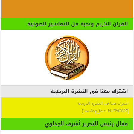
القران الكريم ونخبة من التفاسير الصوتية
اشترك معنا فى النشرة البريدية
اشترك معنا فى النشرة البريدية
[mc4wp_form id="292065"]
مقال رئيس التحرير أشرف الجداوي