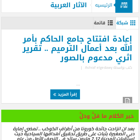
الآثار العربية
الرئيسيه
شبكة
قائمة
إعادة افتتاح جامع الحاكم بأمر
الله بعد أعمال الترميم .. تقرير
اثري مدعوم بالصور
كتب بواسطة
Ashraf elgedawy
|
...
إقرأ المزيد
خير الكلام ما قلَّ ودلَّ
بعد ان انزاحت جائحة كورونا من أطراف الكوكب .. تمضي إمارة
دبي الصغيرة بثبات على طريق تحقيق أهدافها السياحية حيث
استقبلت المدينة 7.12 مليون سائح في النصف الأول من عام