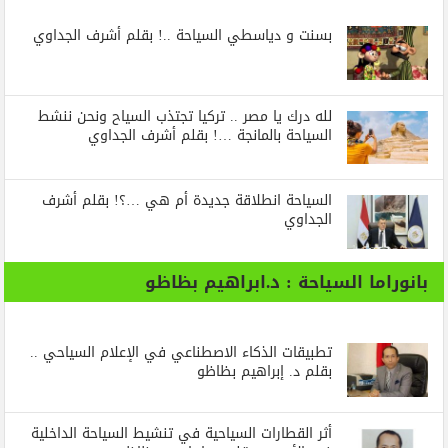
بسنت و دياسطي السياحة ..! بقلم أشرف الجداوي
لله درك يا مصر .. تركيا تجتذب السياح ونحن ننشط
السياحة بالمانجة …! بقلم أشرف الجداوي
السياحة انطلاقة جديدة أم هي …؟! بقلم أشرف
الجداوي
بانوراما السياحة : د.ابراهيم بظاظو
تطبيقات الذكاء الاصطناعي في الإعلام السياحي ..
بقلم د. إبراهيم بظاظو
أثر القطارات السياحية في تنشيط السياحة الداخلية