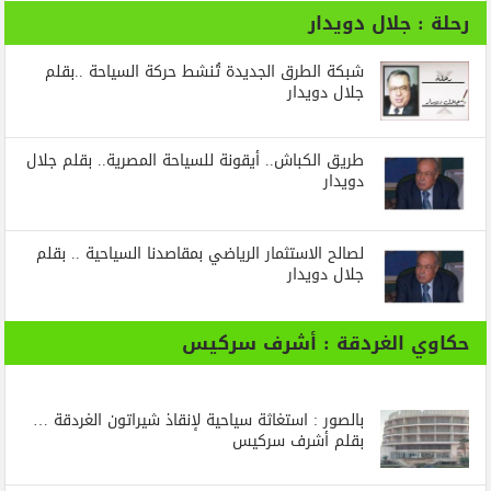
رحلة : جلال دويدار
شبكة الطرق الجديدة تُنشط حركة السياحة ..بقلم
جلال دويدار
طريق الكباش.. أيقونة للسياحة المصرية.. بقلم جلال
دويدار
لصالح الاستثمار الرياضي بمقاصدنا السياحية .. بقلم
جلال دويدار
حكاوي الغردقة : أشرف سركيس
بالصور : استغاثة سياحية لإنقاذ شيراتون الغردقة …
بقلم أشرف سركيس