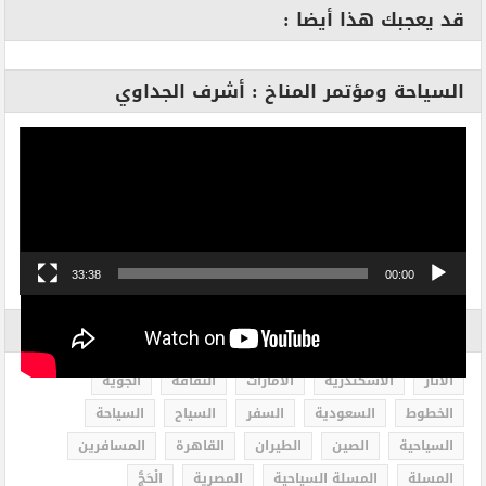
قد يعجبك هذا أيضا :
السياحة ومؤتمر المناخ : أشرف الجداوي
مشغل
الفيديو
33:38
00:00
الاكثر بحثاً
الاثار
الاسكندرية
الامارات
الثقافة
الجوية
الخطوط
السعودية
السفر
السياح
السياحة
السياحية
الصين
الطيران
القاهرة
المسافرين
المسلة
المسلة السياحية
المصرية
الْحَجُّ