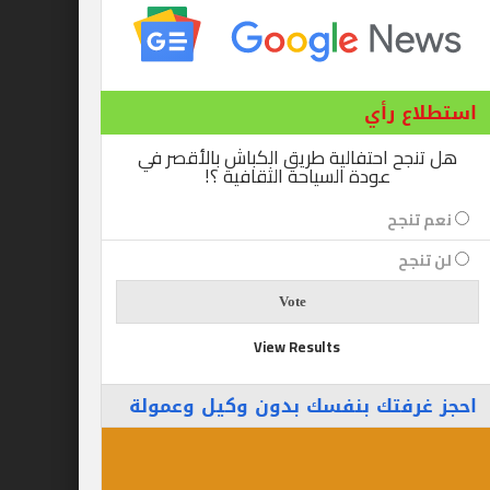
ع رأي
ح احتفالية طريق الكباش بالأقصر في
عودة السياحة الثقافية ؟!
نجح
جح
View Results
رفتك بنفسك بدون وكيل وعمولة