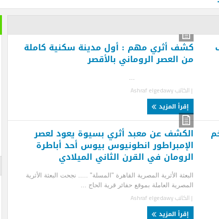
خير الكل
بعد ان ان
ف أثري مهم : أول مدينة سكنية كاملة
تمضي إما
 العصر الروماني بالأقصر
تغيير وزي
..
الأزرقية 
لكاتب
Ashraf elgedawy
والاستثما
العلاقات 
المتحفي و
قرأ المزيد
أيضا … فه
والأرقام ل
لم تستطعه
كشف عن معبد أثري بسيوة يعود لعصر
إمبراطور انطونيوس بيوس أحد أباطرة
رومان في القرن الثاني الميلادي
الإعلان
عثة الأثرية المصرية القاهرة "المسلة" ..... نجحت البعثة الأثرية
صرية العاملة بموقع حفائر قرية الحاج ...
لكاتب
Ashraf elgedawy
قرأ المزيد