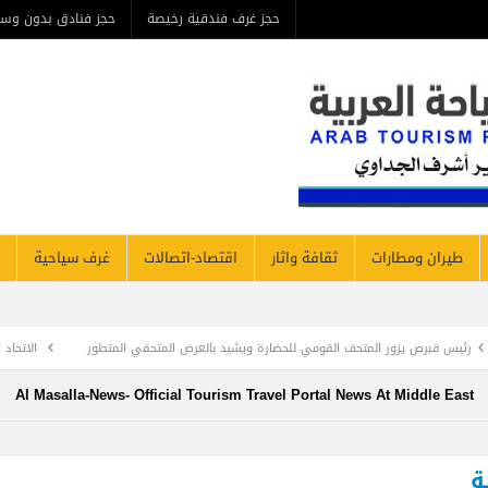
حجز غرف فندقية رخيصة
حجز فنادق بدون وسيط
من ن
مطارات
ثقافة واثار
اقتصاد-اتصالات
غرف سياحية
فنادق نيوز
لقومي للحضارة ويشيد بالعرض المتحفي المتطور
الاتحاد الدولي للنقل الجوي ” إياتا 
Al Masalla-News- Official Tourism Travel Portal News At Mi