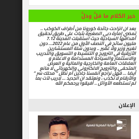
ام ما قلَّ ودلَّ
زاحت جائحة كورونا من أطراف الكوكب ..
رة دبي الصغيرة بثبات على طريق تحقيق
أهدافها السياحية حيث استقبلت المدينة 7.12
مليون سائح في النصف الأول من عام 2022… دون
ر ولا غفير .. وبدون شلة المستشارين
في الترويج و التنشيط و التسويق والتدريب
ر والسياحة المستدامة و الاعلام و
العامة والخارجية والمالية و العرض
الترويج الالكتروني والكهربائي لا مانع
ل نراجع أنفسنا جادين أم نظل ” محلك سر ”
ا تكذب ، ونعتقد ان الجديد … لاريب لآت بما
 الأوائل .. أفيقوا يرحمكم الله