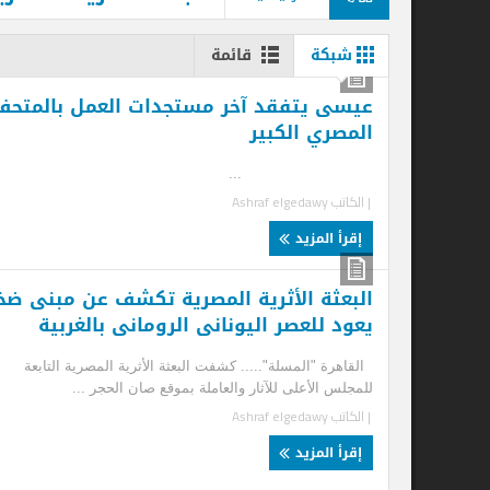
شبكة
قائمة
عيسى يتفقد آخر مستجدات العمل بالمتحف
كش
المصري الكبير
من
.
...
| الكاتب
Ashraf elgedawy
| ا
إقرأ المزيد
إ
البعثة الأثرية المصرية تكشف عن مبنى ضخم
ال
يعود للعصر اليونانى الرومانى بالغربية
ال
ال
القاهرة "المسلة"..... كشفت البعثة الأثرية المصرية التابعة
للمجلس الأعلى للآثار والعاملة بموقع صان الحجر ...
الب
| الكاتب
Ashraf elgedawy
الم
| ا
إقرأ المزيد
إ