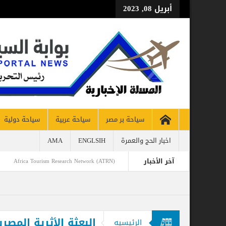
أبريل 08, 2023
سياحة بر مصر
سياحة عربية
سياحة دولية
طيران و
اخبار الحج والعمرة
ENGLSIH
AMA
آخر الأخبار
Africa Tourism Research Network (ATRN) launching in Gh
رئيس قبرص يزور المتحف ا
ddle East
البعثة الأثرية المصرية
الرئيسيه