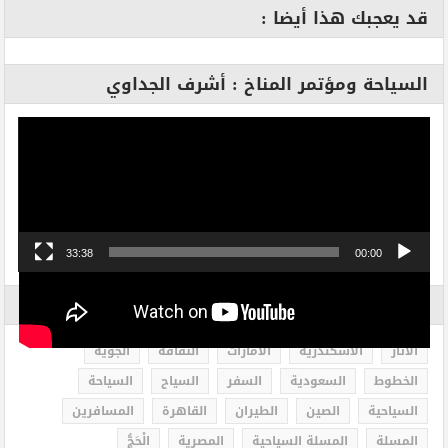
قد يعجبك هذا أيضا :
السياحة ومؤتمر المناخ : أشرف الجداوي
مشغل
الفيديو
33:38
00:00
الاكثر بحثاً
الاثار
الاسكندرية
الامارات
الثقافة
الجوية
الخطوط
السعودية
السفر
السياح
السياحة
السياحية
الصين
الطيران
القاهرة
المسافرين
المسلة
المسلة السياحية
المصرية
الْحَجُّ