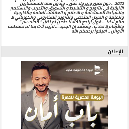
2022… دون تغيير وزير ولا غفير .. وبدون شلة المستشارين
الأزرقية في الترويج و التنشيط و التسويق والتدريب والاستثمار
والسياحة المستدامة و الاعلام و العلاقات العامة والخارجية
والمالية و العرض المتحفي والترويج الالكتروني والكهربائي لا
مانع أيضا … فهل نراجع أنفسنا جادين أم نظل ” محلك سر ”
والأرقام لا تكذب ، ونعتقد ان الجديد … لاريب لآت بما لم تستطعه
الأوائل .. أفيقوا يرحمكم الله
الإعلان