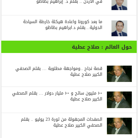
في الأردن .. بقلم د. إبراهيم بظاظو
ما بعد كورونا واعادة هيكلة خارطة السياحة
الدولية…بقلم د.ابراهيم بظاظو
حول العالم : صلاح عطية
قصة نجاح ..ومواجهة مطلوبة … بقلم الصحفي
الكبير صلاح عطية
١٠٠ مليون سائح و ١٠٠ مليار دولار … بقلم الصحفي
الكبير صلاح عطية
الصفحات المجهولة من ثورة 23 يوليو .. بقلم
الصحفي الكبير صلاح عطية