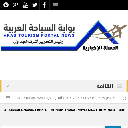
القائمة
إنجاز جديد : اعتماد المجلة العلمية للآثاريين العرب باللغة الإنجليزية ” بسكوبس “
ment
نتجع ليجولاند دبي يرحب بأعضاء نادي دبي لأصحاب الهمم
Al Masalla-News- Official Tourism Travel Portal News At Middle East