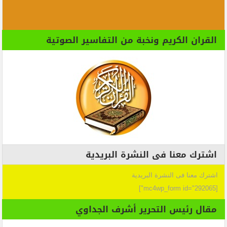
القران الكريم ونخبة من التفاسير الصوتية
اشترك معنا فى النشرة البريدية
اشترك معنا فى النشرة البريدية
[mc4wp_form id="292065"]
مقال رئيس التحرير أشرف الجداوي