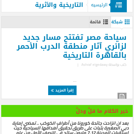
التاريخية والأثرية
الرئيسيه
شبكة
قائمة
سياحة مصر تفتتح مسار جديد
لزائري آثار منطقة الدرب الأحمر
بالقاهرة التاريخية
كتب بواسطة
Ashraf elgedawy
|
...
إقرأ المزيد
خير الكلام ما قلَّ ودلَّ
بعد ان انزاحت جائحة كورونا من أطراف الكوكب .. تمضي إمارة
دبي الصغيرة بثبات على طريق تحقيق أهدافها السياحية حيث
استقبلت المدينة 7.12 مليون سائح في النصف الأول من عام