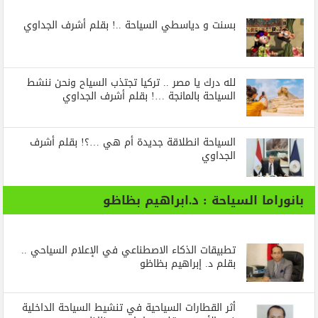
بسنت و دياسطي السياحة ..! بقلم أشرف الجداوي
لله درك يا مصر .. تركيا تجتذب السياح ونحن ننشط
السياحة بالمانجة …! بقلم أشرف الجداوي
السياحة انطلاقة جديدة أم هي …؟! بقلم أشرف
الجداوي
بانوراما السياحة : د.ابراهيم بظاظو
تطبيقات الذكاء الاصطناعي في الإعلام السياحي ..
بقلم د. إبراهيم بظاظو
أثر القطارات السياحية في تنشيط السياحة الداخلية