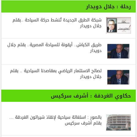
رحلة : جلال دويدار
شبكة الطرق الجديدة تُنشط حركة السياحة ..بقلم
جلال دويدار
طريق الكباش.. أيقونة للسياحة المصرية.. بقلم جلال
دويدار
لصالح الاستثمار الرياضي بمقاصدنا السياحية .. بقلم
جلال دويدار
حكاوي الغردقة : أشرف سركيس
بالصور : استغاثة سياحية لإنقاذ شيراتون الغردقة …
بقلم أشرف سركيس