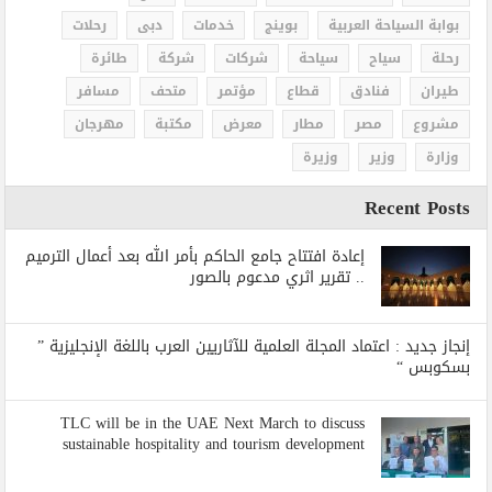
بوابة السياحة العربية
بوينج
خدمات
دبى
رحلات
رحلة
سياح
سياحة
شركات
شركة
طائرة
طيران
فنادق
قطاع
مؤتمر
متحف
مسافر
مشروع
مصر
مطار
معرض
مكتبة
مهرجان
وزارة
وزير
وزيرة
Recent Posts
إعادة افتتاح جامع الحاكم بأمر الله بعد أعمال الترميم
.. تقرير اثري مدعوم بالصور
إنجاز جديد : اعتماد المجلة العلمية للآثاريين العرب باللغة الإنجليزية ”
بسكوبس “
TLC will be in the UAE Next March to discuss
sustainable hospitality and tourism development