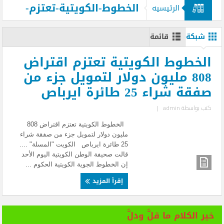
الخطوط-الكويتية-تعتزم-
الرئيسيه
اقتراض-808-مليون-دولار-لتمويل-جزء-من-
شبكة
قائمة
صفقة-شراء-25-طائرة-ايرباص
الخطوط الكويتية تعتزم اقتراض
808 مليون دولار لتمويل جزء من
صفقة شراء 25 طائرة ايرباص
كتب بواسطة
admin
|
الخطوط الكويتية تعتزم اقتراض 808
مليون دولار لتمويل جزء من صفقة شراء
25 طائرة ايرباص الكويت "المسلة" ....
قالت صحيفة الوطن الكويتية اليوم الأحد
إن الخطوط الجوية الكويتية الحكوم ...
إقرأ المزيد
خير الكلام ما قلَّ ودلَّ