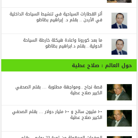
أثر القطارات السياحية في تنشيط السياحة الداخلية
في الأردن .. بقلم د. إبراهيم بظاظو
ما بعد كورونا واعادة هيكلة خارطة السياحة
الدولية…بقلم د.ابراهيم بظاظو
حول العالم : صلاح عطية
قصة نجاح ..ومواجهة مطلوبة … بقلم الصحفي
الكبير صلاح عطية
١٠٠ مليون سائح و ١٠٠ مليار دولار … بقلم الصحفي
الكبير صلاح عطية
الصفحات المجهولة من ثورة 23 يوليو .. بقلم