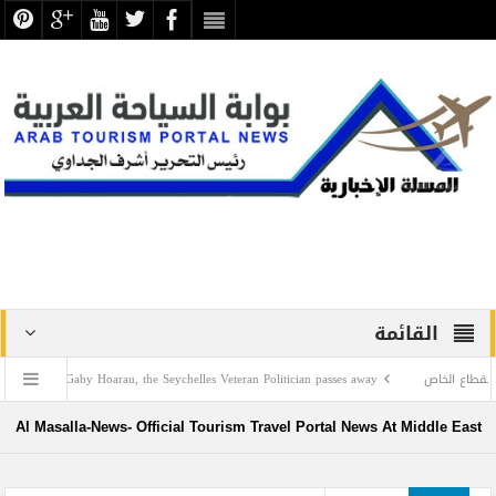
القائمة
لخاص
Gaby Hoarau, the Seychelles Veteran Politician passes away
خريطة متكامل
ي يبحثان تعزيز التعاون السياحي بين البلدين
كرّمها الآثاريين العرب فهل تكرّمها السياح
Al Masalla-News- Official Tourism Travel Portal News At Middle East