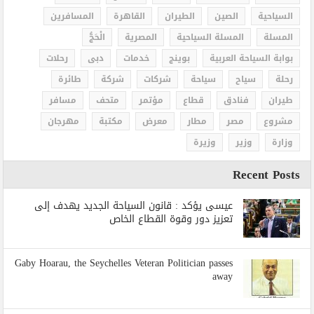
السياحية
الصين
الطيران
القاهرة
المسافرين
المسلة
المسلة السياحية
المصرية
الْحَجُّ
بوابة السياحة العربية
بوينج
خدمات
دبى
رحلات
رحلة
سياح
سياحة
شركات
شركة
طائرة
طيران
فنادق
قطاع
مؤتمر
متحف
مسافر
مشروع
مصر
مطار
معرض
مكتبة
مهرجان
وزارة
وزير
وزيرة
Recent Posts
عيسى يؤكد : قانون السياحة الجديد يهدف إلى
تعزيز دور وقوة القطاع الخاص
Gaby Hoarau, the Seychelles Veteran Politician passes
away