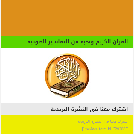
القران الكريم ونخبة من التفاسير الصوتية
اشترك معنا فى النشرة البريدية
اشترك معنا فى النشرة البريدية
[mc4wp_form id="292065"]