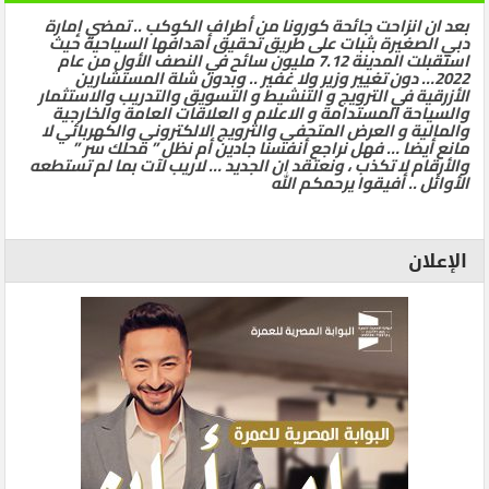
بعد ان انزاحت جائحة كورونا من أطراف الكوكب .. تمضي إمارة
دبي الصغيرة بثبات على طريق تحقيق أهدافها السياحية حيث
استقبلت المدينة 7.12 مليون سائح في النصف الأول من عام
2022… دون تغيير وزير ولا غفير .. وبدون شلة المستشارين
الأزرقية في الترويج و التنشيط و التسويق والتدريب والاستثمار
والسياحة المستدامة و الاعلام و العلاقات العامة والخارجية
والمالية و العرض المتحفي والترويج الالكتروني والكهربائي لا
مانع أيضا … فهل نراجع أنفسنا جادين أم نظل ” محلك سر ”
والأرقام لا تكذب ، ونعتقد ان الجديد … لاريب لآت بما لم تستطعه
الأوائل .. أفيقوا يرحمكم الله
الإعلان