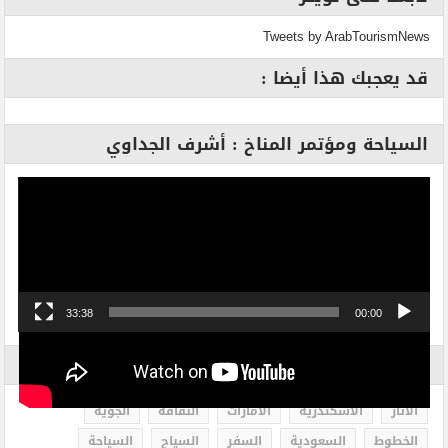
Tweets by ArabTourismNews
قد يعجبك هذا أيضا :
السياحة ومؤتمر المناخ : أشرف الجداوي
مشغل
الفيديو
33:38
00:00
الاكثر بحثاً
الاثار
الاسكندرية
الامارات
الثقافة
الجوية
الخطوط
السعودية
السفر
السياح
السياحة