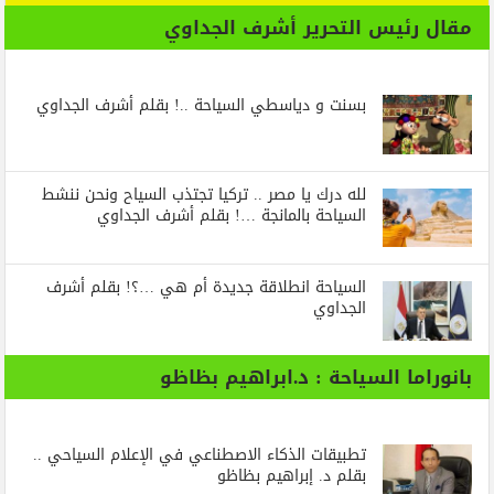
مقال رئيس التحرير أشرف الجداوي
بسنت و دياسطي السياحة ..! بقلم أشرف الجداوي
لله درك يا مصر .. تركيا تجتذب السياح ونحن ننشط
السياحة بالمانجة …! بقلم أشرف الجداوي
السياحة انطلاقة جديدة أم هي …؟! بقلم أشرف
الجداوي
بانوراما السياحة : د.ابراهيم بظاظو
تطبيقات الذكاء الاصطناعي في الإعلام السياحي ..
بقلم د. إبراهيم بظاظو