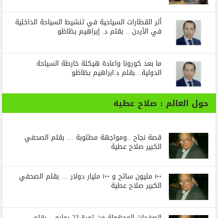
أثر القطارات السياحية في تنشيط السياحة الداخلية
في الأردن .. بقلم د. إبراهيم بظاظو
ما بعد كورونا واعادة هيكلة خارطة السياحة
الدولية…بقلم د.ابراهيم بظاظو
حول العالم : صلاح عطية
قصة نجاح ..ومواجهة مطلوبة … بقلم الصحفي
الكبير صلاح عطية
١٠٠ مليون سائح و ١٠٠ مليار دولار … بقلم الصحفي
الكبير صلاح عطية
الصفحات المجهولة من ثورة 23 يوليو .. بقلم