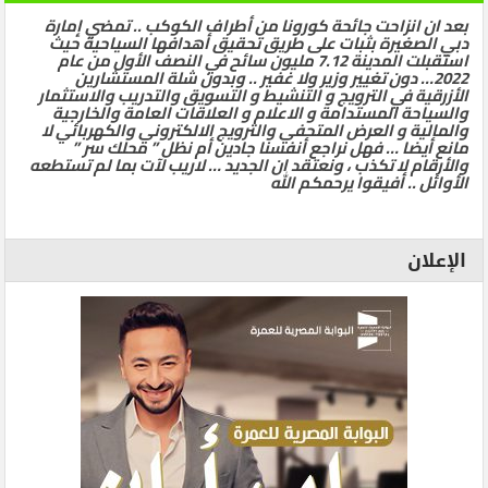
بعد ان انزاحت جائحة كورونا من أطراف الكوكب .. تمضي إمارة
دبي الصغيرة بثبات على طريق تحقيق أهدافها السياحية حيث
استقبلت المدينة 7.12 مليون سائح في النصف الأول من عام
2022… دون تغيير وزير ولا غفير .. وبدون شلة المستشارين
الأزرقية في الترويج و التنشيط و التسويق والتدريب والاستثمار
والسياحة المستدامة و الاعلام و العلاقات العامة والخارجية
والمالية و العرض المتحفي والترويج الالكتروني والكهربائي لا
مانع أيضا … فهل نراجع أنفسنا جادين أم نظل ” محلك سر ”
والأرقام لا تكذب ، ونعتقد ان الجديد … لاريب لآت بما لم تستطعه
الأوائل .. أفيقوا يرحمكم الله
الإعلان