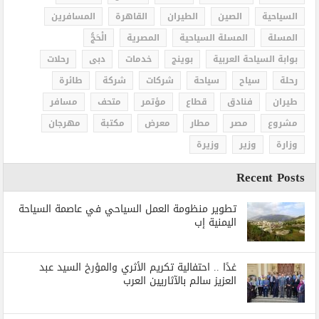
السياحية
الصين
الطيران
القاهرة
المسافرين
المسلة
المسلة السياحية
المصرية
الْحَجُّ
بوابة السياحة العربية
بوينج
خدمات
دبى
رحلات
رحلة
سياح
سياحة
شركات
شركة
طائرة
طيران
فنادق
قطاع
مؤتمر
متحف
مسافر
مشروع
مصر
مطار
معرض
مكتبة
مهرجان
وزارة
وزير
وزيرة
Recent Posts
تطوير منظومة العمل السياحي في عاصمة السياحة
اليمنية إب
غدًا .. احتفالية تكريم الأثري والمؤرخ السيد عبد
العزيز سالم بالآثاريين العرب