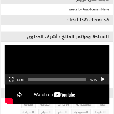
Tweets by ArabTourismNews
قد يعجبك هذا أيضا :
السياحة ومؤتمر المناخ : أشرف الجداوي
مشغل
الفيديو
33:38
00:00
الاكثر بحثاً
الاثار
الاسكندرية
الامارات
الثقافة
الجوية
الخطوط
السعودية
السفر
السياح
السياحة