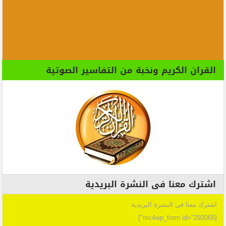
القران الكريم ونخبة من التفاسير الصوتية
اشترك معنا فى النشرة البريدية
اشترك معنا فى النشرة البريدية
[mc4wp_form id="292065"]