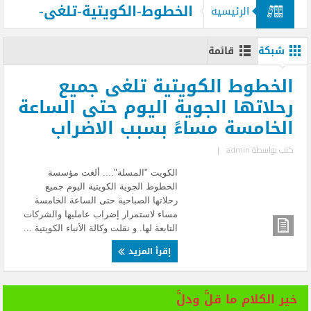
الخطوط-الكويتية-تلغى-
الرئيسيه
جميع-رحلاتها-الجوية-اليوم-حتى-الساعة-
شبكة
قائمة
الخامسة-مساءً-بسبب-الاضراب
الخطوط الكويتية تلغى جميع
رحلاتها الجوية اليوم حتى الساعة
الخامسة مساءً بسبب الاضراب
كتب بواسطة
admin
|
الكويت "المسلة".... ألغت مؤسسة
الخطوط الجوية الكويتية اليوم جميع
رحلاتها الصباحية حتى الساعة الخامسة
مساء لاستمرار إضراب عامليها والشركات
التابعة لها. و نقلت وكالة الأنباء الكويتية ...
إقرأ المزيد
خير الكلام ما قلَّ ودلَّ