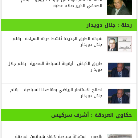
الصحفي الكبير صلاح عطية
رحلة : جلال دويدار
شبكة الطرق الجديدة تُنشط حركة السياحة ..بقلم
جلال دويدار
طريق الكباش.. أيقونة للسياحة المصرية.. بقلم جلال
دويدار
لصالح الاستثمار الرياضي بمقاصدنا السياحية .. بقلم
جلال دويدار
حكاوي الغردقة : أشرف سركيس
بالصور : استغاثة سياحية لإنقاذ شيراتون الغردقة …