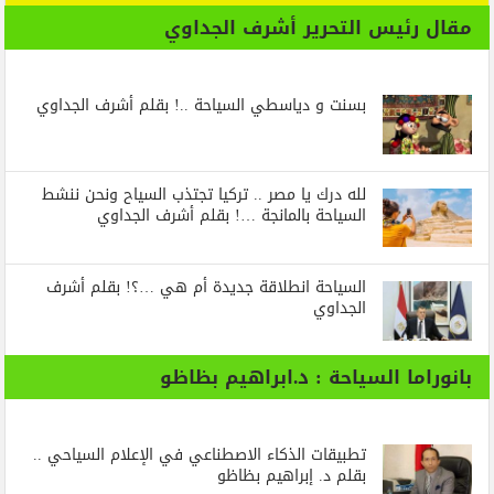
مقال رئيس التحرير أشرف الجداوي
بسنت و دياسطي السياحة ..! بقلم أشرف الجداوي
لله درك يا مصر .. تركيا تجتذب السياح ونحن ننشط
السياحة بالمانجة …! بقلم أشرف الجداوي
السياحة انطلاقة جديدة أم هي …؟! بقلم أشرف
الجداوي
بانوراما السياحة : د.ابراهيم بظاظو
تطبيقات الذكاء الاصطناعي في الإعلام السياحي ..
بقلم د. إبراهيم بظاظو