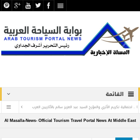
القائمة
حتفالية تكريم الأثري والمؤرخ السيد عبد العزيز سالم بالآثاريين العرب
E WORLD cruise ship
Al Masalla-News- Official Tourism Travel Portal News At Middle East