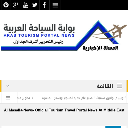
القائمة
م بولتون سميث ” مدير عام جديد لمنتجع ويستن القاهرة
تطوير منظومة العمل السياحي 
Al Masalla-News- Official Tourism Travel Portal News At Middle East