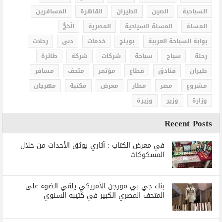
السياحية
الصين
الطيران
القاهرة
المسافرين
المسلة
المسلة السياحية
المصرية
الْحَجُّ
بوابة السياحة العربية
بوينج
خدمات
دبى
رحلات
رحلة
سياح
سياحة
شركات
شركة
طائرة
طيران
فنادق
قطاع
مؤتمر
متحف
مسافر
مشروع
مصر
مطار
معرض
مكتبة
مهرجان
وزارة
وزير
وزيرة
Recent Posts
في معرض الكتاب : آثاري يوثق الأحداث من خلال
المسكوكات
بنك جي بي مورجن الأمريكي يلقي الضوء على
المتحف المصري الكبير في كُتيبه السنوي