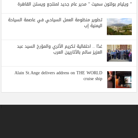
” ويليام بولتون سميث ” مدير عام جديد لمنتجع ويستن القاهرة
تطوير منظومة العمل السياحي في عاصمة السياحة
اليمنية إب
غدًا .. احتفالية تكريم الأثري والمؤرخ السيد عبد
العزيز سالم بالآثاريين العرب
Alain St.Ange delivers address on THE WORLD
cruise ship