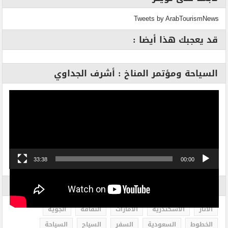
Tweets by ArabTourismNews
قد يعجبك هذا أيضا :
السياحة ومؤتمر المناخ : أشرف الجداوي
مشغل
الفيديو
33:38
00:00
الاكثر بحثاً
الاثار
الاسكندرية
الامارات
الثقافة
الجوية
الخطوط
السعودية
السفر
السياح
السياحة