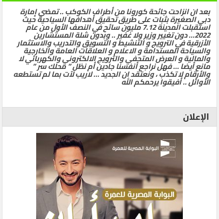
بعد ان انزاحت جائحة كورونا من أطراف الكوكب .. تمضي إمارة
دبي الصغيرة بثبات على طريق تحقيق أهدافها السياحية حيث
استقبلت المدينة 7.12 مليون سائح في النصف الأول من عام
2022… دون تغيير وزير ولا غفير .. وبدون شلة المستشارين
الأزرقية في الترويج و التنشيط و التسويق والتدريب والاستثمار
والسياحة المستدامة و الاعلام و العلاقات العامة والخارجية
والمالية و العرض المتحفي والترويج الالكتروني والكهربائي لا
مانع أيضا … فهل نراجع أنفسنا جادين أم نظل ” محلك سر ”
والأرقام لا تكذب ، ونعتقد ان الجديد … لاريب لآت بما لم تستطعه
الأوائل .. أفيقوا يرحمكم الله
الإعلان