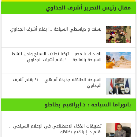
مقال رئيس التحرير أشرف الجداوي
بسنت و دياسطي السياحة ..! بقلم أشرف الجداوي
لله درك يا مصر .. تركيا تجتذب السياح ونحن ننشط
السياحة بالمانجة …! بقلم أشرف الجداوي
السياحة انطلاقة جديدة أم هي …؟! بقلم أشرف
الجداوي
بانوراما السياحة : د.ابراهيم بظاظو
تطبيقات الذكاء الاصطناعي في الإعلام السياحي ..
بقلم د. إبراهيم بظاظو