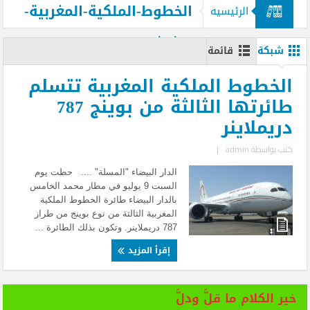
الخطوط-الملكية-المغربية-
الرئيسيه
تتسلم-طائرتها-الثالثة-من-بوينج-787-
شبكة
قائمة
دريملاينر--
الخطوط الملكية المغربية تتسلم
طائرتها الثالثة من بوينج 787
دريملاينر
كتب بواسطة
admin
|
الدار البيضاء "المسلة" .... حطت يوم
السبت 9 يوليو في مطار محمد الخامس
بالدار البيضاء طائرة الخطوط الملكية
المغربية الثالثة من نوع بوينج من طراز
787 دريملاينر. وتكون بذلك الطائرة ...
إقرأ المزيد
خير الكلام ما قلَّ ودلَّ