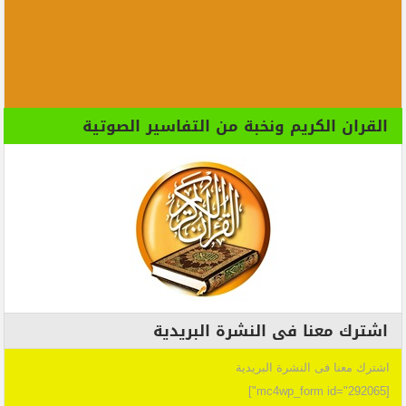
القران الكريم ونخبة من التفاسير الصوتية
اشترك معنا فى النشرة البريدية
اشترك معنا فى النشرة البريدية
[mc4wp_form id="292065"]