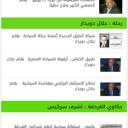
الصحفي الكبير صلاح عطية
رحلة : جلال دويدار
شبكة الطرق الجديدة تُنشط حركة السياحة ..بقلم
جلال دويدار
طريق الكباش.. أيقونة للسياحة المصرية.. بقلم جلال
دويدار
لصالح الاستثمار الرياضي بمقاصدنا السياحية .. بقلم
جلال دويدار
حكاوي الغردقة : أشرف سركيس
بالصور : استغاثة سياحية لإنقاذ شيراتون الغردقة …