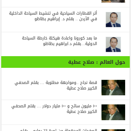
أثر القطارات السياحية في تنشيط السياحة الداخلية
في الأردن .. بقلم د. إبراهيم بظاظو
ما بعد كورونا واعادة هيكلة خارطة السياحة
الدولية…بقلم د.ابراهيم بظاظو
حول العالم : صلاح عطية
قصة نجاح ..ومواجهة مطلوبة … بقلم الصحفي
الكبير صلاح عطية
١٠٠ مليون سائح و ١٠٠ مليار دولار … بقلم الصحفي
الكبير صلاح عطية
الصفحات المجهولة من ثورة 23 يوليو .. بقلم