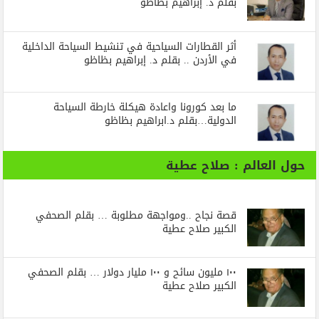
بقلم د. إبراهيم بظاظو
أثر القطارات السياحية في تنشيط السياحة الداخلية
في الأردن .. بقلم د. إبراهيم بظاظو
ما بعد كورونا واعادة هيكلة خارطة السياحة
الدولية…بقلم د.ابراهيم بظاظو
حول العالم : صلاح عطية
قصة نجاح ..ومواجهة مطلوبة … بقلم الصحفي
الكبير صلاح عطية
١٠٠ مليون سائح و ١٠٠ مليار دولار … بقلم الصحفي
الكبير صلاح عطية