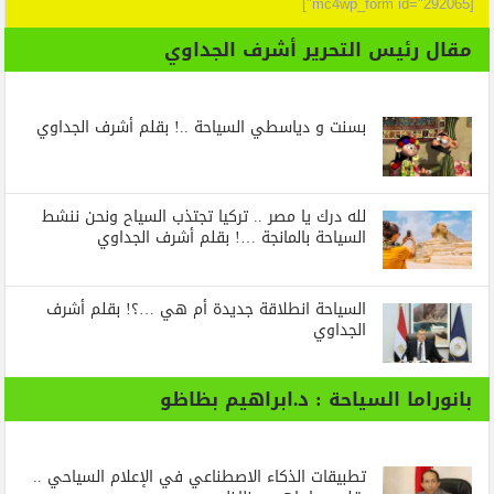
[mc4wp_form id="292065"]
مقال رئيس التحرير أشرف الجداوي
بسنت و دياسطي السياحة ..! بقلم أشرف الجداوي
لله درك يا مصر .. تركيا تجتذب السياح ونحن ننشط
السياحة بالمانجة …! بقلم أشرف الجداوي
السياحة انطلاقة جديدة أم هي …؟! بقلم أشرف
الجداوي
بانوراما السياحة : د.ابراهيم بظاظو
تطبيقات الذكاء الاصطناعي في الإعلام السياحي ..