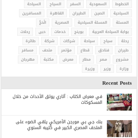
الخطوط
السعودية
السفر
السياح
السياحة
السياحية
الصين
الطيران
القاهرة
المسافرين
المسلة
المسلة السياحية
المصرية
الْحَجُّ
بوابة السياحة العربية
بوينج
خدمات
دبى
رحلات
رحلة
سياح
سياحة
شركات
شركة
طائرة
طيران
فنادق
قطاع
مؤتمر
متحف
مسافر
مشروع
مصر
مطار
معرض
مكتبة
مهرجان
وزارة
وزير
وزيرة
Recent Posts
في معرض الكتاب : آثاري يوثق الأحداث من خلال
المسكوكات
بنك جي بي مورجن الأمريكي يلقي الضوء على
المتحف المصري الكبير في كُتيبه السنوي