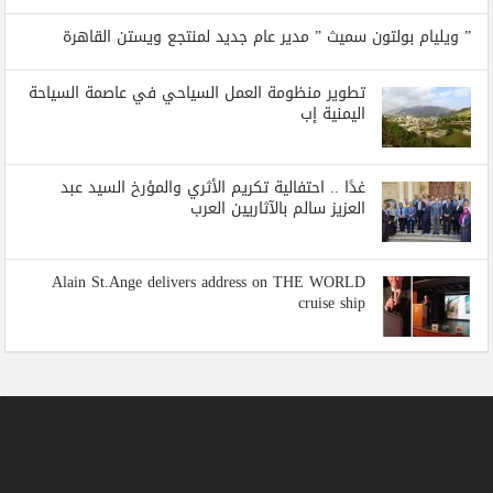
” ويليام بولتون سميث ” مدير عام جديد لمنتجع ويستن القاهرة
تطوير منظومة العمل السياحي في عاصمة السياحة
اليمنية إب
غدًا .. احتفالية تكريم الأثري والمؤرخ السيد عبد
العزيز سالم بالآثاريين العرب
Alain St.Ange delivers address on THE WORLD
cruise ship