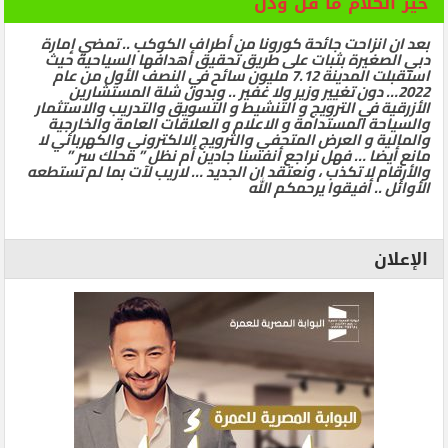
خير الكلام ما قلَّ ودلَّ
بعد ان انزاحت جائحة كورونا من أطراف الكوكب .. تمضي إمارة
دبي الصغيرة بثبات على طريق تحقيق أهدافها السياحية حيث
استقبلت المدينة 7.12 مليون سائح في النصف الأول من عام
2022… دون تغيير وزير ولا غفير .. وبدون شلة المستشارين
الأزرقية في الترويج و التنشيط و التسويق والتدريب والاستثمار
والسياحة المستدامة و الاعلام و العلاقات العامة والخارجية
والمالية و العرض المتحفي والترويج الالكتروني والكهربائي لا
مانع أيضا … فهل نراجع أنفسنا جادين أم نظل ” محلك سر ”
والأرقام لا تكذب ، ونعتقد ان الجديد … لاريب لآت بما لم تستطعه
الأوائل .. أفيقوا يرحمكم الله
الإعلان