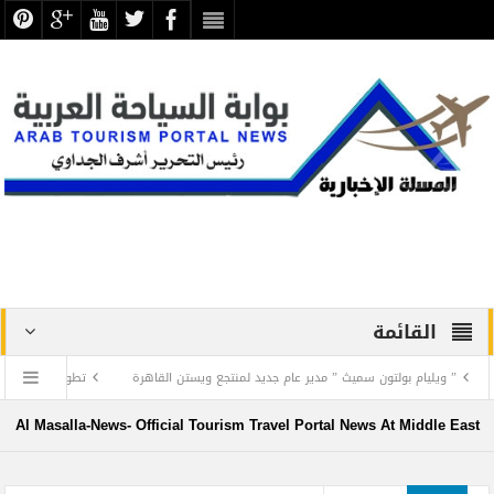
القائمة
ويليام بولتون سميث ” مدير عام جديد لمنتجع ويستن القاهرة
تطوير منظومة العمل الس
Al Masalla-News- Official Tourism Travel Portal News At Middle East