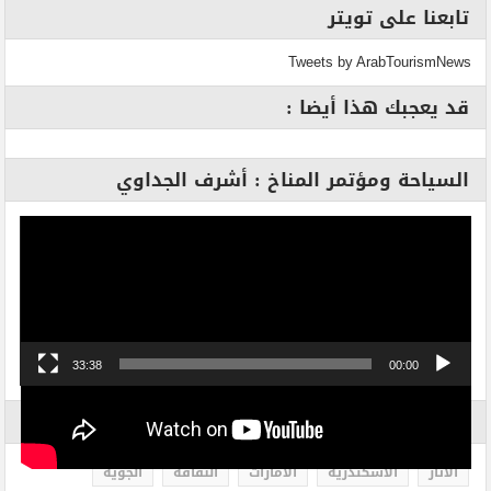
تابعنا على تويتر
Tweets by ArabTourismNews
قد يعجبك هذا أيضا :
السياحة ومؤتمر المناخ : أشرف الجداوي
مشغل
الفيديو
33:38
00:00
الاكثر بحثاً
الاثار
الاسكندرية
الامارات
الثقافة
الجوية