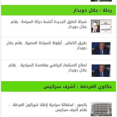
رحلة : جلال دويدار
شبكة الطرق الجديدة تُنشط حركة السياحة ..بقلم
جلال دويدار
طريق الكباش.. أيقونة للسياحة المصرية.. بقلم جلال
دويدار
لصالح الاستثمار الرياضي بمقاصدنا السياحية .. بقلم
جلال دويدار
حكاوي الغردقة : أشرف سركيس
بالصور : استغاثة سياحية لإنقاذ شيراتون الغردقة …
بقلم أشرف سركيس