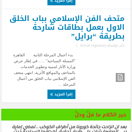
إقرأ المزيد
متحف الفن الإسلامي بباب الخلق
الاول بعمل بطاقات شارحة
بطريقة “برايل”
كتب بواسطة
Ashraf elgedawy
|
بدء أعمال المرحلة الثانية القاهرة
"المسلة السياحية" ….. في إطار حرص
وزارة الآثار لتنمية وتطوير الخدمات
بالمتاحف والمواقع الأثرية، انتهى متحف
الفن الإسلامي بباب الخلق من أعمال
المرحلة ...
إقرأ المزيد
خير الكلام ما قلَّ ودلَّ
بعد ان انزاحت جائحة كورونا من أطراف الكوكب .. تمضي إمارة
دبي الصغيرة بثبات على طريق تحقيق أهدافها السياحية حيث