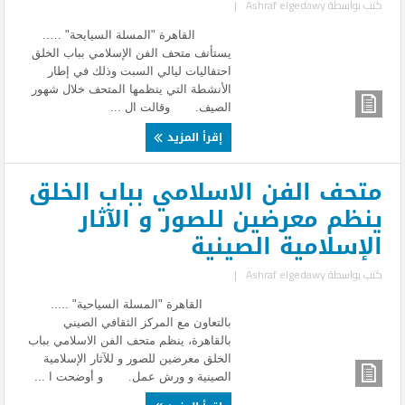
كتب بواسطة
Ashraf elgedawy
|
القاهرة "المسلة السيايحة" …..
يستأنف متحف الفن الإسلامي بباب الخلق
احتفاليات ليالي السبت وذلك في إطار
الأنشطة التي ينظمها المتحف خلال شهور
الصيف. وقالت ال ...
إقرأ المزيد
متحف الفن الاسلامي بباب الخلق
ينظم معرضين للصور و الآثار
الإسلامية الصينية
كتب بواسطة
Ashraf elgedawy
|
القاهرة "المسلة السياحية" .....
بالتعاون مع المركز الثقافي الصيني
بالقاهرة، ينظم متحف الفن الاسلامي بباب
الخلق معرضين للصور و للآثار الإسلامية
الصينية و ورش عمل. و أوضحت ا ...