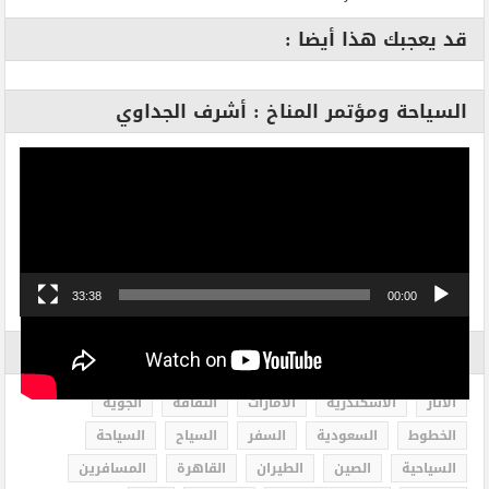
قد يعجبك هذا أيضا :
السياحة ومؤتمر المناخ : أشرف الجداوي
مشغل
الفيديو
33:38
00:00
الاكثر بحثاً
الاثار
الاسكندرية
الامارات
الثقافة
الجوية
الخطوط
السعودية
السفر
السياح
السياحة
السياحية
الصين
الطيران
القاهرة
المسافرين