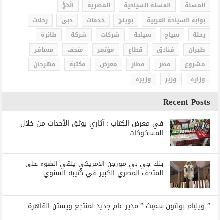
المسلة
المسلة السياحية
المصرية
الْحَجُّ
بوابة السياحة العربية
بوينج
خدمات
دبى
رحلات
رحلة
سياح
سياحة
شركات
شركة
طائرة
طيران
فنادق
قطاع
مؤتمر
متحف
مسافر
مشروع
مصر
مطار
معرض
مكتبة
مهرجان
وزارة
وزير
وزيرة
Recent Posts
في معرض الكتاب : آثاري يوثق الأحداث من خلال
المسكوكات
بنك جي بي مورجن الأمريكي يلقي الضوء على
المتحف المصري الكبير في كُتيبه السنوي
” ويليام بولتون سميث ” مدير عام جديد لمنتجع ويستن القاهرة