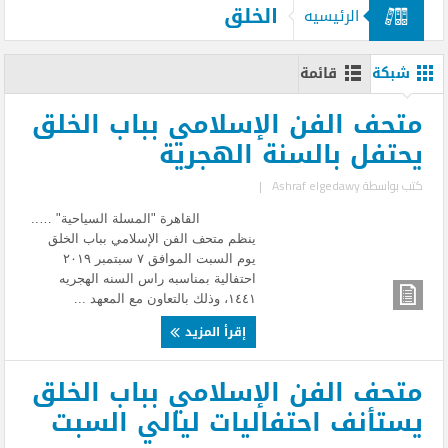
الخلق
الرئيسيه
شبكة
قائمة
متحف الفن الإسلامي بباب الخلق
يحتفل بالسنة الهجرية
كتب بواسطة
Ashraf elgedawy
|
القاهرة "المسلة السياحية" …..
ينظم متحف الفن الإسلامي بباب الخلق
يوم السبت الموافق ٧ سبتمبر ٢٠١٩
احتفالية بمناسبه راس السنه الهجريه
١٤٤١، وذلك بالتعاون مع المعهد ...
إقرأ المزيد
متحف الفن الإسلامي بباب الخلق
يستأنف احتفاليات ليالي السبت