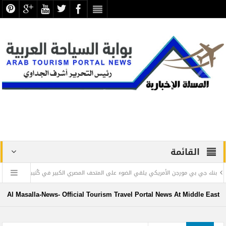
القائمة
ي بي مورجن الأمريكي يلقي الضوء على المتحف المصري الكبير في كُتيبه السنوي
” 
ص
Al Masalla-News- Official Tourism Travel Portal News At Middle East