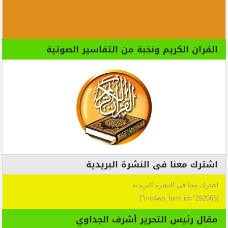
القران الكريم ونخبة من التفاسير الصوتية
اشترك معنا فى النشرة البريدية
اشترك معنا فى النشرة البريدية
[mc4wp_form id="292065"]
مقال رئيس التحرير أشرف الجداوي