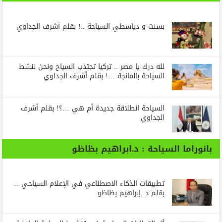
بسنت و دياسطي السياحة ..! بقلم أشرف الجداوي
لله درك يا مصر .. تركيا تجتذب السياح ونحن ننشط
السياحة بالمانجة …! بقلم أشرف الجداوي
السياحة انطلاقة جديدة أم هي …؟! بقلم أشرف
الجداوي
بانوراما السياحة : د.ابراهيم بظاظو
تطبيقات الذكاء الاصطناعي في الإعلام السياحي ..
بقلم د. إبراهيم بظاظو