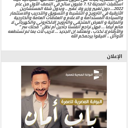
استقبلت المدينة 7.12 مليون سائح في النصف الأول من عام
2022… دون تغيير وزير ولا غفير .. وبدون شلة المستشارين
الأزرقية في الترويج و التنشيط و التسويق والتدريب والاستثمار
والسياحة المستدامة و الاعلام و العلاقات العامة والخارجية
والمالية و العرض المتحفي والترويج الالكتروني والكهربائي لا
مانع أيضا … فهل نراجع أنفسنا جادين أم نظل ” محلك سر ”
والأرقام لا تكذب ، ونعتقد ان الجديد … لاريب لآت بما لم تستطعه
الأوائل .. أفيقوا يرحمكم الله
الإعلان