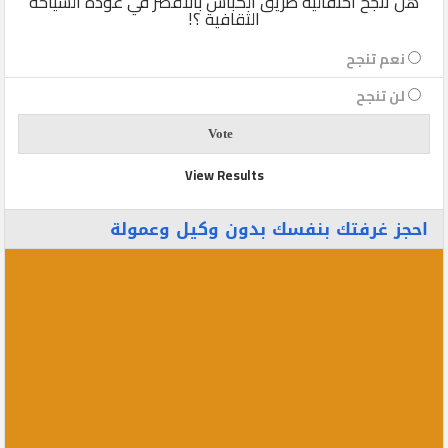
هل تنجح احتفالية طريق الكباش بالأقصر في عودة السياحة
الثقافية ؟!
نعم تنجح
لن تنجح
View Results
احجز غرفتك بنفسك بدون وكيل وعمولة