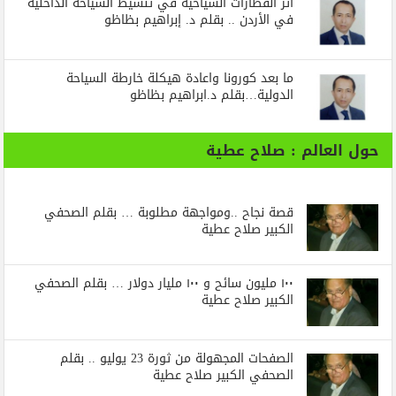
أثر القطارات السياحية في تنشيط السياحة الداخلية
في الأردن .. بقلم د. إبراهيم بظاظو
ما بعد كورونا واعادة هيكلة خارطة السياحة
الدولية…بقلم د.ابراهيم بظاظو
حول العالم : صلاح عطية
قصة نجاح ..ومواجهة مطلوبة … بقلم الصحفي
الكبير صلاح عطية
١٠٠ مليون سائح و ١٠٠ مليار دولار … بقلم الصحفي
الكبير صلاح عطية
الصفحات المجهولة من ثورة 23 يوليو .. بقلم
الصحفي الكبير صلاح عطية