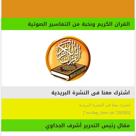
القران الكريم ونخبة من التفاسير الصوتية
اشترك معنا فى النشرة البريدية
اشترك معنا فى النشرة البريدية
[mc4wp_form id="292065"]
مقال رئيس التحرير أشرف الجداوي