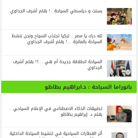
بسنت و دياسطي السياحة ..! بقلم أشرف الجداوي
لله درك يا مصر .. تركيا تجتذب السياح ونحن ننشط
السياحة بالمانجة …! بقلم أشرف الجداوي
السياحة انطلاقة جديدة أم هي …؟! بقلم أشرف
الجداوي
بانوراما السياحة : د.ابراهيم بظاظو
تطبيقات الذكاء الاصطناعي في الإعلام السياحي ..
بقلم د. إبراهيم بظاظو
أثر القطارات السياحية في تنشيط السياحة الداخلية