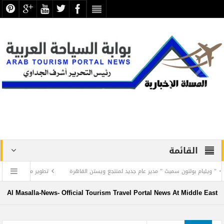
القائمة
يام بولتون سميث ” مدير عام جديد لمنتجع ويستن القاهرة
تطوير منظومة العمل السياحي
Al Masalla-News- Official Tourism Travel Portal News At Middle East