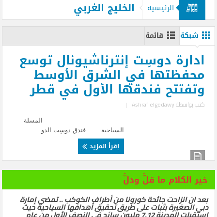
الخليج الغربي
الرئيسيه
شبكة
قائمة
ادارة دوسِت إنترناشيونال توسع
محفظتها في الشرق الأوسط
وتفتتح فندقها الأول في قطر
كتب بواسطة
Ashraf elgedawy
|
المسلة
السياحية فندق دوسِت الدو ...
إقرأ المزيد
خير الكلام ما قلَّ ودلَّ
بعد ان انزاحت جائحة كورونا من أطراف الكوكب .. تمضي إمارة
دبي الصغيرة بثبات على طريق تحقيق أهدافها السياحية حيث
استقبلت المدينة 7.12 مليون سائح في النصف الأول من عام