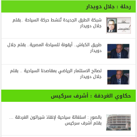
رحلة : جلال دويدار
شبكة الطرق الجديدة تُنشط حركة السياحة ..بقلم
جلال دويدار
طريق الكباش.. أيقونة للسياحة المصرية.. بقلم جلال
دويدار
لصالح الاستثمار الرياضي بمقاصدنا السياحية .. بقلم
جلال دويدار
حكاوي الغردقة : أشرف سركيس
بالصور : استغاثة سياحية لإنقاذ شيراتون الغردقة …
بقلم أشرف سركيس