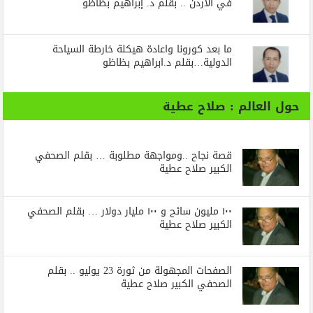
في الأردن .. بقلم د. إبراهيم بظاظو
ما بعد كورونا واعادة هيكلة خارطة السياحة
الدولية…بقلم د.ابراهيم بظاظو
حول العالم : صلاح عطية
قصة نجاح ..ومواجهة مطلوبة … بقلم الصحفي
الكبير صلاح عطية
١٠٠ مليون سائح و ١٠٠ مليار دولار … بقلم الصحفي
الكبير صلاح عطية
الصفحات المجهولة من ثورة 23 يوليو .. بقلم
الصحفي الكبير صلاح عطية