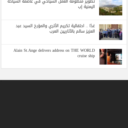
تطوير منظومة العمل السياحي في عاصمة السياحة
اليمنية إب
غدًا .. احتفالية تكريم الأثري والمؤرخ السيد عبد
العزيز سالم بالآثاريين العرب
Alain St.Ange delivers address on THE WORLD
cruise ship