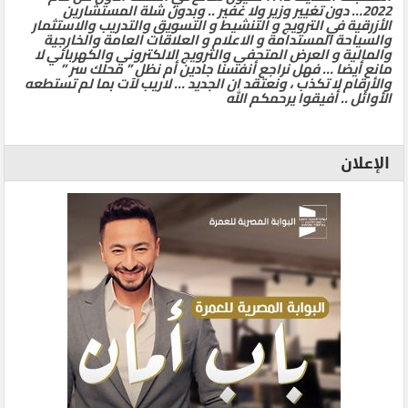
2022… دون تغيير وزير ولا غفير .. وبدون شلة المستشارين
الأزرقية في الترويج و التنشيط و التسويق والتدريب والاستثمار
والسياحة المستدامة و الاعلام و العلاقات العامة والخارجية
والمالية و العرض المتحفي والترويج الالكتروني والكهربائي لا
مانع أيضا … فهل نراجع أنفسنا جادين أم نظل ” محلك سر ”
والأرقام لا تكذب ، ونعتقد ان الجديد … لاريب لآت بما لم تستطعه
الأوائل .. أفيقوا يرحمكم الله
الإعلان