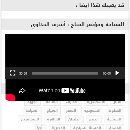
قد يعجبك هذا أيضا :
السياحة ومؤتمر المناخ : أشرف الجداوي
مشغل
الفيديو
33:38
00:00
الاكثر بحثاً
الاثار
الاسكندرية
الامارات
الثقافة
الجوية
الخطوط
السعودية
السفر
السياح
السياحة
السياحية
الصين
الطيران
القاهرة
المسافرين
المسلة
المسلة السياحية
المصرية
الْحَجُّ