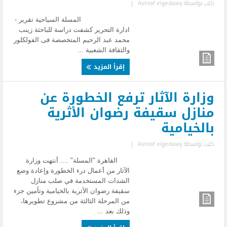
كتب بواسطة
Ashraf elgedawy
|
المسلة السياحية تقرير -
ادارة التحرير كشفت دراسة للباحثة زينب
محمد عبد الرحيم المتخصصة فى الفولكلور
والثقافة الشعبية ...
إقرأ المزيد
وزارة الآثار ترفع الخطورة عن
منازل سقيفة رضوان الأثرية
بالخيامية
كتب بواسطة
Ashraf elgedawy
|
القاهرة "المسلة" .... أنتهت وزارة
الآثار من أعمال درء الخطورة وإعادة وضع
الشدات المستخدمة في صلب منازل
سقيفة رضوان الأثرية بالخيامية وتأمين جزء
من المرحلة الثالثة من مشروع تطويرها،
وذلك بعد ...