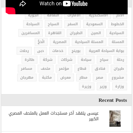
الاكثر بحثاً
الاثار
الاسكندرية
الامارات
الثقافة
الجوية
الخطوط
السعودية
السفر
السياح
السياحة
السياحية
الصين
الطيران
القاهرة
المسافرين
المسلة
المسلة السياحية
المصرية
الْحَجُّ
بوابة السياحة العربية
بوينج
خدمات
دبى
رحلات
رحلة
سياح
سياحة
شركات
شركة
طائرة
طيران
فنادق
قطاع
مؤتمر
متحف
مسافر
مشروع
مصر
مطار
معرض
مكتبة
مهرجان
وزارة
وزير
وزيرة
Recent Posts
عيسى يتفقد آخر مستجدات العمل بالمتحف المصري
الكبير