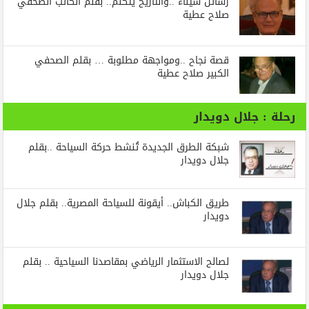
رسائل‭ ‬سيناء‭.. ‬والتاريخ‭ ‬يتكلم.. بقلم الكاتب الصحفي
صلاح عطية
قصة نجاح ..ومواجهة مطلوبة … بقلم الصحفي
الكبير صلاح عطية
رحلة : جلال دويدار
شبكة الطرق الجديدة تُنشط حركة السياحة ..بقلم
جلال دويدار
طريق الكباش.. أيقونة للسياحة المصرية.. بقلم جلال
دويدار
لصالح الاستثمار الرياضي بمقاصدنا السياحية .. بقلم
جلال دويدار