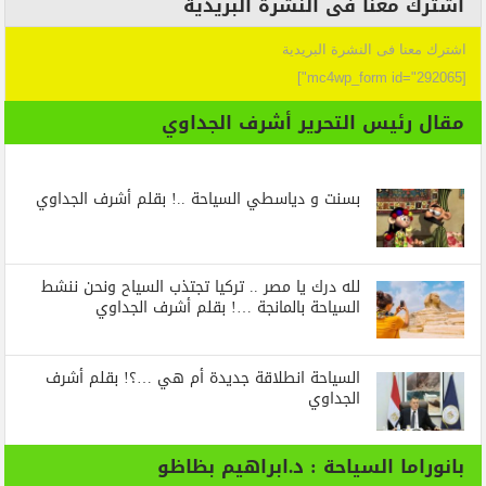
اشترك معنا فى النشرة البريدية
اشترك معنا فى النشرة البريدية
[mc4wp_form id="292065"]
مقال رئيس التحرير أشرف الجداوي
بسنت و دياسطي السياحة ..! بقلم أشرف الجداوي
لله درك يا مصر .. تركيا تجتذب السياح ونحن ننشط
السياحة بالمانجة …! بقلم أشرف الجداوي
السياحة انطلاقة جديدة أم هي …؟! بقلم أشرف
الجداوي
بانوراما السياحة : د.ابراهيم بظاظو