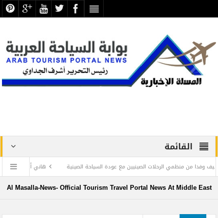
القائمة
من منظمي الرحلات الصينيين مع عودة السياحة الصينية
هاني أسامة عضو مجلس إدارة 
ل طائرات أكاديمية تدريب الطيارين
Al Masalla-News- Official Tourism Travel Portal News At Middle East