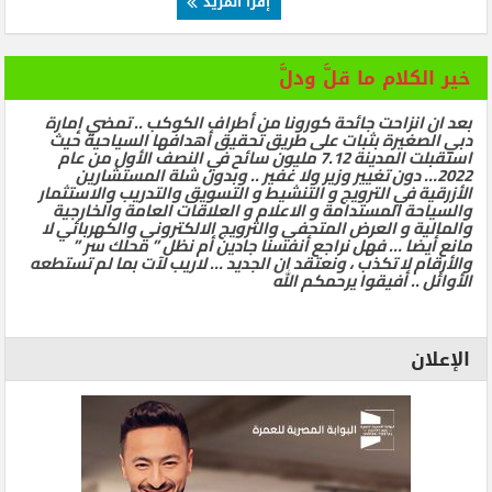
إقرأ المزيد
خير الكلام ما قلَّ ودلَّ
بعد ان انزاحت جائحة كورونا من أطراف الكوكب .. تمضي إمارة
دبي الصغيرة بثبات على طريق تحقيق أهدافها السياحية حيث
استقبلت المدينة 7.12 مليون سائح في النصف الأول من عام
2022… دون تغيير وزير ولا غفير .. وبدون شلة المستشارين
الأزرقية في الترويج و التنشيط و التسويق والتدريب والاستثمار
والسياحة المستدامة و الاعلام و العلاقات العامة والخارجية
والمالية و العرض المتحفي والترويج الالكتروني والكهربائي لا
مانع أيضا … فهل نراجع أنفسنا جادين أم نظل ” محلك سر ”
والأرقام لا تكذب ، ونعتقد ان الجديد … لاريب لآت بما لم تستطعه
الأوائل .. أفيقوا يرحمكم الله
الإعلان