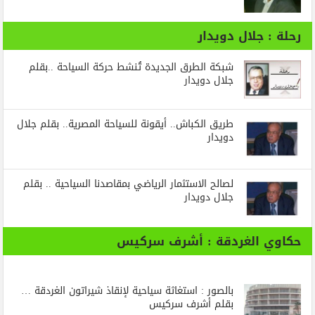
رحلة : جلال دويدار
شبكة الطرق الجديدة تُنشط حركة السياحة ..بقلم
جلال دويدار
طريق الكباش.. أيقونة للسياحة المصرية.. بقلم جلال
دويدار
لصالح الاستثمار الرياضي بمقاصدنا السياحية .. بقلم
جلال دويدار
حكاوي الغردقة : أشرف سركيس
بالصور : استغاثة سياحية لإنقاذ شيراتون الغردقة …
بقلم أشرف سركيس