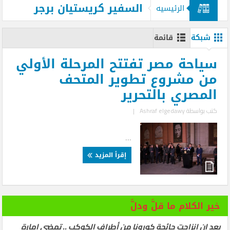
السفير كريستيان برجر
الرئيسيه
شبكة
قائمة
سياحة مصر تفتتح المرحلة الأولي
من مشروع تطوير المتحف
المصري بالتحرير
كتب بواسطة
Ashraf elgedawy
|
...
إقرأ المزيد
خير الكلام ما قلَّ ودلَّ
بعد ان انزاحت جائحة كورونا من أطراف الكوكب .. تمضي إمارة