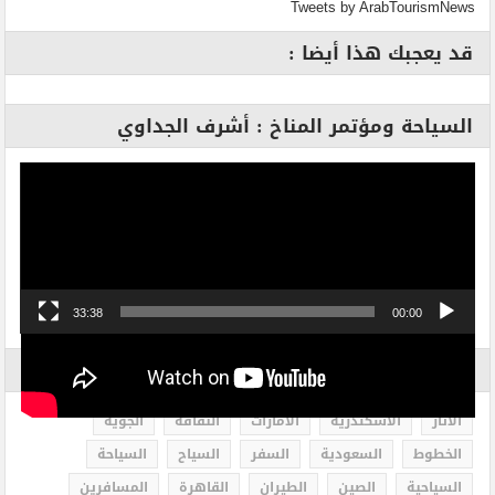
Tweets by ArabTourismNews
قد يعجبك هذا أيضا :
السياحة ومؤتمر المناخ : أشرف الجداوي
مشغل
الفيديو
33:38
00:00
الاكثر بحثاً
الاثار
الاسكندرية
الامارات
الثقافة
الجوية
الخطوط
السعودية
السفر
السياح
السياحة
السياحية
الصين
الطيران
القاهرة
المسافرين