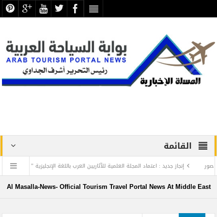
القائمة
إنجاز جديد : اعتماد المجلة العلمية للآثاريين العرب باللغة الإنجليزية ” بسكوبس “
nt
منتجع ليجولاند دبي يرحب بأعضاء نادي دبي لأصحاب الهمم
Al Masalla-News- Official Tourism Travel Portal News At Middle East