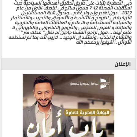
دبي الصغيرة بثبات على طريق تحقيق أهدافها السياحية حيث
استقبلت المدينة 7.12 مليون سائح في النصف الأول من عام
2022… دون تغيير وزير ولا غفير .. وبدون شلة المستشارين
الأزرقية في الترويج و التنشيط و التسويق والتدريب والاستثمار
والسياحة المستدامة و الاعلام و العلاقات العامة والخارجية
والمالية و العرض المتحفي والترويج الالكتروني والكهربائي لا
مانع أيضا … فهل نراجع أنفسنا جادين أم نظل ” محلك سر ”
والأرقام لا تكذب ، ونعتقد ان الجديد … لاريب لآت بما لم تستطعه
الأوائل .. أفيقوا يرحمكم الله
الإعلان