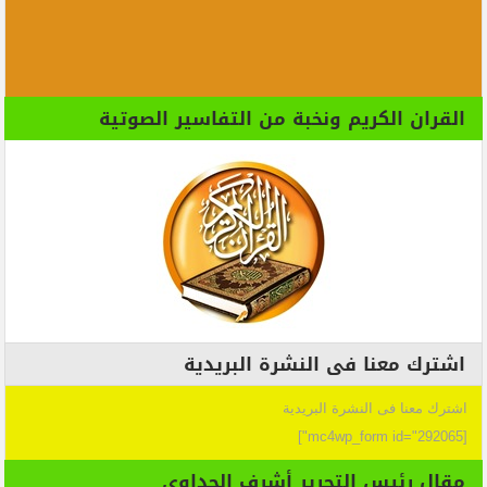
القران الكريم ونخبة من التفاسير الصوتية
اشترك معنا فى النشرة البريدية
اشترك معنا فى النشرة البريدية
[mc4wp_form id="292065"]
مقال رئيس التحرير أشرف الجداوي