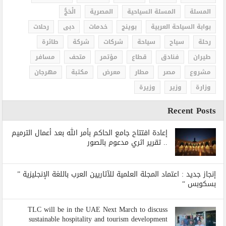
المسلة
المسلة السياحية
المصرية
الْحَجُّ
بوابة السياحة العربية
بوينج
خدمات
دبى
رحلات
رحلة
سياح
سياحة
شركات
شركة
طائرة
طيران
فنادق
قطاع
مؤتمر
متحف
مسافر
مشروع
مصر
مطار
معرض
مكتبة
مهرجان
وزارة
وزير
وزيرة
Recent Posts
إعادة افتتاح جامع الحاكم بأمر الله بعد أعمال الترميم
.. تقرير اثري مدعوم بالصور
إنجاز جديد : اعتماد المجلة العلمية للآثاريين العرب باللغة الإنجليزية ”
بسكوبس “
TLC will be in the UAE Next March to discuss
sustainable hospitality and tourism development