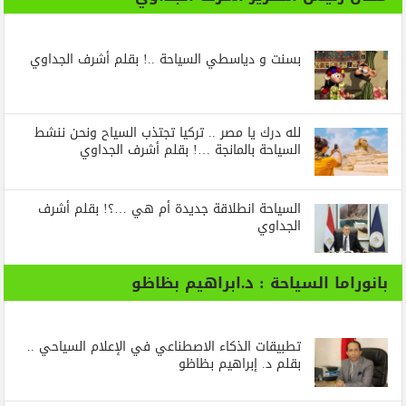
بسنت و دياسطي السياحة ..! بقلم أشرف الجداوي
لله درك يا مصر .. تركيا تجتذب السياح ونحن ننشط
السياحة بالمانجة …! بقلم أشرف الجداوي
السياحة انطلاقة جديدة أم هي …؟! بقلم أشرف
الجداوي
بانوراما السياحة : د.ابراهيم بظاظو
تطبيقات الذكاء الاصطناعي في الإعلام السياحي ..
بقلم د. إبراهيم بظاظو