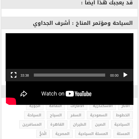
قد يعجبك هذا أيضا :
السياحة ومؤتمر المناخ : أشرف الجداوي
مشغل
الفيديو
33:38
00:00
الاكثر بحثاً
الاثار
الاسكندرية
الامارات
الثقافة
الجوية
الخطوط
السعودية
السفر
السياح
السياحة
السياحية
الصين
الطيران
القاهرة
المسافرين
المسلة
المسلة السياحية
المصرية
الْحَجُّ