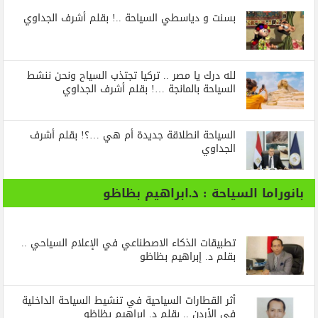
بسنت و دياسطي السياحة ..! بقلم أشرف الجداوي
لله درك يا مصر .. تركيا تجتذب السياح ونحن ننشط
السياحة بالمانجة …! بقلم أشرف الجداوي
السياحة انطلاقة جديدة أم هي …؟! بقلم أشرف
الجداوي
بانوراما السياحة : د.ابراهيم بظاظو
تطبيقات الذكاء الاصطناعي في الإعلام السياحي ..
بقلم د. إبراهيم بظاظو
أثر القطارات السياحية في تنشيط السياحة الداخلية
في الأردن .. بقلم د. إبراهيم بظاظو