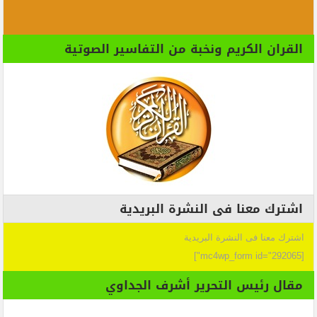
القران الكريم ونخبة من التفاسير الصوتية
اشترك معنا فى النشرة البريدية
اشترك معنا فى النشرة البريدية
[mc4wp_form id="292065"]
مقال رئيس التحرير أشرف الجداوي