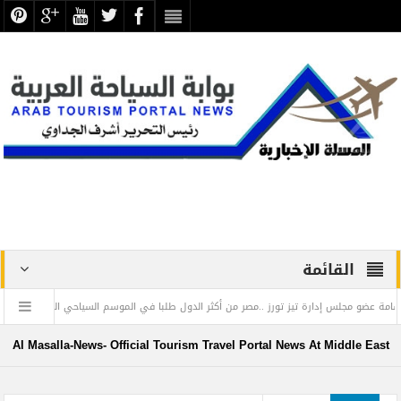
القائمة
 مجلس إدارة تيز تورز ..مصر من أكثر الدول طلبا في الموسم السياحي الشتوي
غرفة ش
Al Masalla-News- Official Tourism Travel Portal News At Middle East