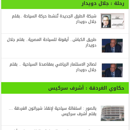
رحلة : جلال دويدار
شبكة الطرق الجديدة تُنشط حركة السياحة ..بقلم
جلال دويدار
طريق الكباش.. أيقونة للسياحة المصرية.. بقلم جلال
دويدار
لصالح الاستثمار الرياضي بمقاصدنا السياحية .. بقلم
جلال دويدار
حكاوي الغردقة : أشرف سركيس
بالصور : استغاثة سياحية لإنقاذ شيراتون الغردقة …
بقلم أشرف سركيس