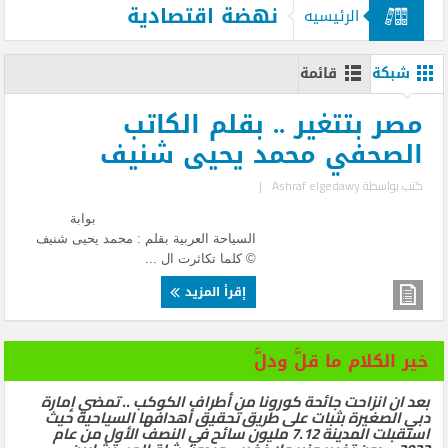
نهضة اقتصادية
الرئيسيه
شبكة
قائمة
مصر بتتغير .. بقلم الكاتب
الصحفي محمد يحيى شنيف
كتب بواسطة
Ashraf elgedawy
|
بوابة
السياحة العربية بقلم : محمد يحيى شنيف
© كلما تكاثرت ال ...
إقرأ المزيد
خير الكلام ما قلَّ ودلَّ
بعد ان انزاحت جائحة كورونا من أطراف الكوكب .. تمضي إمارة
دبي الصغيرة بثبات على طريق تحقيق أهدافها السياحية حيث
استقبلت المدينة 7.12 مليون سائح في النصف الأول من عام