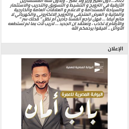
2022… دون تغيير وزير ولا غفير .. وبدون شلة المستشارين
الأزرقية في الترويج و التنشيط و التسويق والتدريب والاستثمار
والسياحة المستدامة و الاعلام و العلاقات العامة والخارجية
والمالية و العرض المتحفي والترويج الالكتروني والكهربائي لا
مانع أيضا … فهل نراجع أنفسنا جادين أم نظل ” محلك سر ”
والأرقام لا تكذب ، ونعتقد ان الجديد … لاريب لآت بما لم تستطعه
الأوائل .. أفيقوا يرحمكم الله
الإعلان