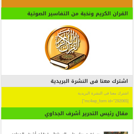
القران الكريم ونخبة من التفاسير الصوتية
اشترك معنا فى النشرة البريدية
اشترك معنا فى النشرة البريدية
[mc4wp_form id="292065"]
مقال رئيس التحرير أشرف الجداوي