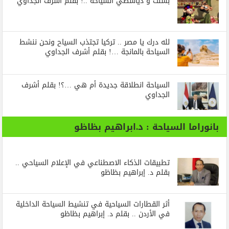
بسنت و دياسطي السياحة ..! بقلم أشرف الجداوي
لله درك يا مصر .. تركيا تجتذب السياح ونحن ننشط
السياحة بالمانجة …! بقلم أشرف الجداوي
السياحة انطلاقة جديدة أم هي …؟! بقلم أشرف
الجداوي
بانوراما السياحة : د.ابراهيم بظاظو
تطبيقات الذكاء الاصطناعي في الإعلام السياحي ..
بقلم د. إبراهيم بظاظو
أثر القطارات السياحية في تنشيط السياحة الداخلية
في الأردن .. بقلم د. إبراهيم بظاظو