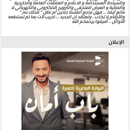
والسياحة المستدامة و الاعلام و العلاقات العامة والخارجية
والمالية و العرض المتحفي والترويج الالكتروني والكهربائي لا
مانع أيضا … فهل نراجع أنفسنا جادين أم نظل ” محلك سر ”
والأرقام لا تكذب ، ونعتقد ان الجديد … لاريب لآت بما لم تستطعه
الأوائل .. أفيقوا يرحمكم الله
الإعلان