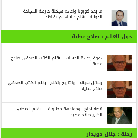
ما بعد كورونا واعادة هيكلة خارطة السياحة
الدولية…بقلم د.ابراهيم بظاظو
حول العالم : صلاح عطية
دعوة لإعادة الحساب .. بقلم الكاتب الصحفي صلاح
عطية
رسائل‭ ‬سيناء‭.. ‬والتاريخ‭ ‬يتكلم.. بقلم الكاتب الصحفي
صلاح عطية
قصة نجاح ..ومواجهة مطلوبة … بقلم الصحفي
الكبير صلاح عطية
رحلة : جلال دويدار