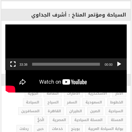
السياحة ومؤتمر المناخ : أشرف الجداوي
مشغل
الفيديو
33:38
00:00
الاكثر بحثاً
الاثار
الاسكندرية
الامارات
الثقافة
الجوية
الخطوط
السعودية
السفر
السياح
السياحة
السياحية
الصين
الطيران
القاهرة
المسافرين
المسلة
المسلة السياحية
المصرية
الْحَجُّ
بوابة السياحة العربية
بوينج
خدمات
دبى
رحلات