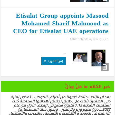
Etisalat Group appoints Masood
Mohamed Sharif Mahmood as
CEO for Etisalat UAE operations
كتب بواسطة
Ashraf elgedawy
|
...
إقرأ المزيد
خير الكلام ما قلَّ ودلَّ
بعد ان انزاحت جائحة كورونا من أطراف الكوكب .. تمضي إمارة
دبي الصغيرة بثبات على طريق تحقيق أهدافها السياحية حيث
استقبلت المدينة 7.12 مليون سائح في النصف الأول من عام
2022… دون تغيير وزير ولا غفير .. وبدون شلة المستشارين
الأزرقية في الترويج و التنشيط و التسويق والتدريب والاستثمار