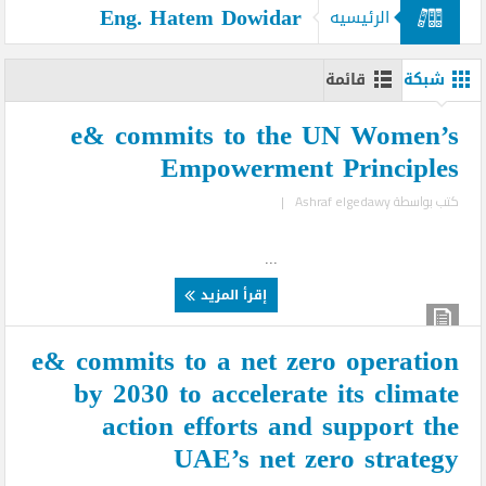
Eng. Hatem Dowidar
الرئيسيه
شبكة
قائمة
e& commits to the UN Women’s
Empowerment Principles
كتب بواسطة
Ashraf elgedawy
|
...
إقرأ المزيد
e& commits to a net zero operation
by 2030 to accelerate its climate
action efforts and support the
UAE’s net zero strategy