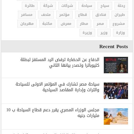
رحلة
سياح
سياحة
شركات
شركة
طائرة
طيران
فنادق
قطاع
مؤتمر
متحف
مسافر
مشروع
مصر
مطار
معرض
مكتبة
مهرجان
وزارة
وزير
وزيرة
Recent Posts
الدفاع عن الحضارة ترفض الرد المستفز لبطلة
كليوباترا وتصدر بيانها الثاني
سياحة مصر تشارك في المؤتمر الاولى للسياحة
والتراث وإدارة المقاصد السياحية
مجلس الوزراء المصري يقرر دعم قطاع السياحة ب 10
مليارات جنيه