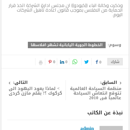
وذكرت وكالة انباء ((كيودو)) ان مجلس ادارة الشركة اتخذ قرار
الحماية من الافلاس بموجب قانون اعادة تأهيل الشركات
اليوم.
وسوم:
الخطوط-الجوية-اليابانية-تشهر-افلاسها
0
0
شارك
0
السابق:
التالى:
منظمة السياحة العالمية
> لماذا يعود اليهود الى
تتوقع انتعاش السياحة
كركوك ؟! بقلم مازن كردى
عالميا في 2010
نبذة عن الكاتب
admin