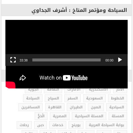
السياحة ومؤتمر المناخ : أشرف الجداوي
مشغل
الفيديو
33:38
00:00
الاكثر بحثاً
الاثار
الاسكندرية
الامارات
الثقافة
الجوية
الخطوط
السعودية
السفر
السياح
السياحة
السياحية
الصين
الطيران
القاهرة
المسافرين
المسلة
المسلة السياحية
المصرية
الْحَجُّ
بوابة السياحة العربية
بوينج
خدمات
دبى
رحلات