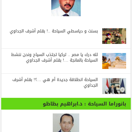
بسنت و دياسطي السياحة ..! بقلم أشرف الجداوي
لله درك يا مصر .. تركيا تجتذب السياح ونحن ننشط
السياحة بالمانجة …! بقلم أشرف الجداوي
السياحة انطلاقة جديدة أم هي …؟! بقلم أشرف
الجداوي
بانوراما السياحة : د.ابراهيم بظاظو