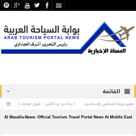
القائمة
انة الشاطبي بالإسكندرية
بدءاً من غدا الأثنين .. طيران الإمارات تبدأ في استخدام بطاقا
دفاع عن الحضارة ترفض الرد المستفز لبطلة كليوباترا وتصدر بيانها الثاني
Al Masalla-News- Official Tourism Travel Portal News At Middle East