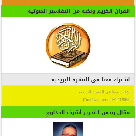
القران الكريم ونخبة من التفاسير الصوتية
اشترك معنا فى النشرة البريدية
اشترك معنا فى النشرة البريدية
[mc4wp_form id="292065"]
مقال رئيس التحرير أشرف الجداوي