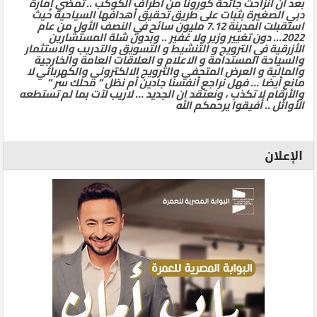
بعد ان انزاحت جائحة كورونا من أطراف الكوكب .. تمضي إمارة
دبي الصغيرة بثبات على طريق تحقيق أهدافها السياحية حيث
استقبلت المدينة 7.12 مليون سائح في النصف الأول من عام
2022… دون تغيير وزير ولا غفير .. وبدون شلة المستشارين
الأزرقية في الترويج و التنشيط و التسويق والتدريب والاستثمار
والسياحة المستدامة و الاعلام و العلاقات العامة والخارجية
والمالية و العرض المتحفي والترويج الالكتروني والكهربائي لا
مانع أيضا … فهل نراجع أنفسنا جادين أم نظل ” محلك سر ”
والأرقام لا تكذب ، ونعتقد ان الجديد … لاريب لآت بما لم تستطعه
الأوائل .. أفيقوا يرحمكم الله
الإعلان