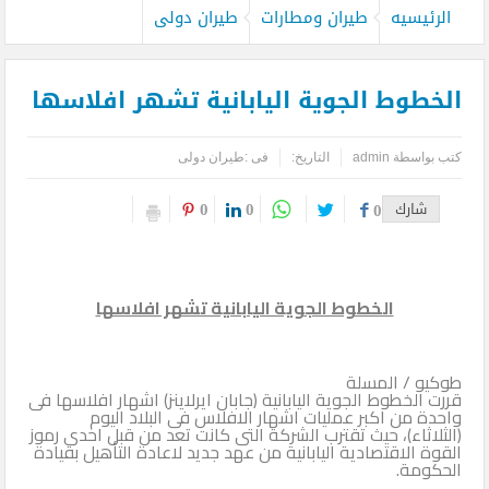
الرئيسيه
طيران ومطارات
طيران دولى
الخطوط الجوية اليابانية تشهر افلاسها
كتب بواسطة
admin
التاريخ:
فى :
طيران دولى
0
0
شارك
0
الخطوط الجوية اليابانية تشهر افلاسها
طوكيو / المسلة
قررت الخطوط الجوية اليابانية (جابان ايرلاينز) اشهار افلاسها فى
واحدة من اكبر عمليات اشهار الافلاس فى البلاد اليوم
(الثلاثاء)، حيث تقترب الشركة التى كانت تعد من قبل احدى رموز
القوة الاقتصادية اليابانية من عهد جديد لاعادة التأهيل بقيادة
الحكومة.