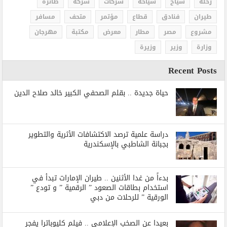
رحلة
سياح
سياحة
شركات
شركة
طائرة
طيران
فنادق
قطاع
مؤتمر
متحف
مسافر
مشروع
مصر
مطار
معرض
مكتبة
مهرجان
وزارة
وزير
وزيرة
Recent Posts
حياة جديدة .. بقلم الصحفي الكبير خالد صلاح الدين
دراسة علمية ترصد الاكتشافات الأثرية والتطوير
بجبانة الشاطبي بالإسكندرية
بدءاً من غدا الأثنين .. طيران الإمارات تبدأ في
استخدام بطاقات الصعود ” الرقمية ” و تودع ”
الورقية ” للرحلات من دبي
بعيدا عن الصخب الإعلامي .. فيلم كليوباترا يفجر