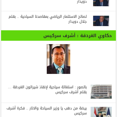
دويدار
لصالح الاستثمار الرياضي بمقاصدنا السياحية .. بقلم
جلال دويدار
حكاوي الغردقة : أشرف سركيس
بالصور : استغاثة سياحية لإنقاذ شيراتون الغردقة …
بقلم أشرف سركيس
بيضة من دهب يا وزير السياحة والاثار .. فكرة أشرف
سركيس