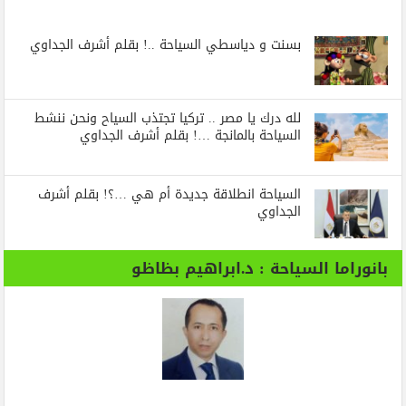
بسنت و دياسطي السياحة ..! بقلم أشرف الجداوي
لله درك يا مصر .. تركيا تجتذب السياح ونحن ننشط
السياحة بالمانجة …! بقلم أشرف الجداوي
السياحة انطلاقة جديدة أم هي …؟! بقلم أشرف
الجداوي
بانوراما السياحة : د.ابراهيم بظاظو