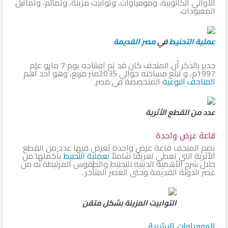
الأواني الكانوبية، ومومياوات، وتوابيت مزينة، وتمائم، وتماثيل
المعبودات.
عملية التحنيط
في
مصر القديمة
جدير بالذكر أن المتحف كان قد تم افتتاحه يوم 7 مايو عام
1997م، و تبلع مساحته حوالي 2035متر مربع، وهو أحد أهم
المتاحف النوعية
المتخصصة في مصر.
عدد من القطع الأثرية
قاعة عرض واحدة
يضم المتحف قاعة عرض واحدة يُعرض فيها عدد من القطع
الأثرية التي تعطي تعريفًا شاملاً ب
عملية التحنيط
بأكملها من
خلال شرح الأهمية الدينية للتحنيط والطقوس المرتبطة به من
عصر الدولة القديمة وحتى العصر المتأخر .
التوابيت المزينة بشكل متقن
المومياوات البشرية