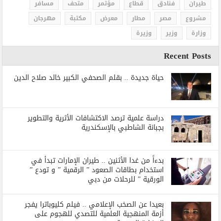
طيران
فنادق
قطاع
مؤتمر
متحف
مسافر
مشروع
مصر
مطار
معرض
مكتبة
مهرجان
وزارة
وزير
وزيرة
Recent Posts
حياة جديدة .. بقلم الصحفي الكبير خالد صلاح الدين
دراسة علمية ترصد الاكتشافات الأثرية والتطوير
بجبانة الشاطبي بالإسكندرية
بدءاً من غدا الأثنين .. طيران الإمارات تبدأ في
استخدام بطاقات الصعود ” الرقمية ” و تودع ”
الورقية ” للرحلات من دبي
بعيدا عن الصخب الإعلامي .. فيلم كليوباترا يفجر
أزمة المنهجية العلمية للتصدي للهجوم على