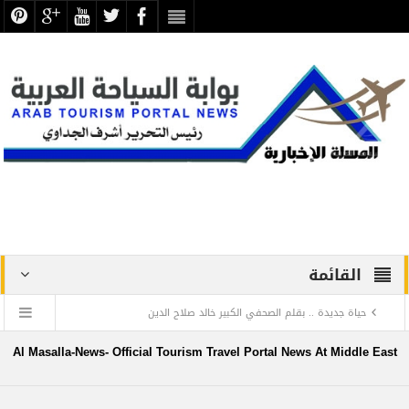
القائمة
حياة جديدة .. بقلم الصحفي الكبير خالد صلاح الدين
دراسة علمية ترصد الاكتشافات الأثرية والتطوير بجبانة الشاطبي
Al Masalla-News- Official Tourism Travel Portal News At Middle East
بالإسكندرية