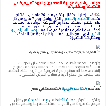
جولات إرشادية مجانية المصريين و ندوة تعريفية عن
المتحف ومقتنياته
©©
في إطار الاحتفال بذكري مرور 26 عام على افتتاح
متحف
التحنيط
بالأقصر
والذي يوافق يوم 7 مايو من كل
عام، ينظم المتحف عددا من الجولات الإرشادية المجانية
لزائريه من المصريين ما يأتي في إطار دور المتحف
كمؤسسة ثقافية تعليمية فنية، لرفع
الوعي السياحي و
الأثري
لدي المواطنين. كما سينظم ندوة عن المتحف
ومقتنياته المتميزة.
الأهمية الدينية للتحنيط والطقوس المرتبطة به
وأوضح ” محمد شحاتة ” مدير عام المتحف، أن الجولات
الارشادية ستقدم شرحا تفصيليا عن مقتنيات المتحف وتاريخ
إنشاءه، كما أنه سيقدم ندوة تعريفية عن تاريخ إنشاء المتحف،
وما يحتويه من قطع أثرية وسيناريو العرض المتحفي ..
أحد أهم
المتاحف النوعية
المتخصصة في مصر
والذي يستعرض
عملية التحنيط
في
مصر القديمة
من خلال
مجموعة فريدة من الأدوات المستخدمة بها ومجموعة من