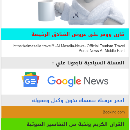
قارن ووفر علي عروض الفنادق الرخيصة
https://almasalla.travel// -Al Masalla-News- Official Tourism Travel
Portal News At Middle East
المسلة السياحية تابعونا علي :
احجز غرفتك بنفسك بدون وكيل وعمولة
Booking.com
القران الكريم ونخبة من التفاسير الصوتية