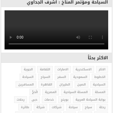
السياحة ومؤتمر المناخ : أشرف الجداوي
الاكثر بحثاً
الاثار
الاسكندرية
الامارات
الثقافة
الجوية
الخطوط
السعودية
السفر
السياح
السياحة
السياحية
الصين
الطيران
القاهرة
المسافرين
المسلة
المسلة السياحية
المصرية
الْحَجُّ
بوابة السياحة العربية
بوينج
خدمات
دبى
رحلات
رحلة
سياح
سياحة
شركات
شركة
طائرة