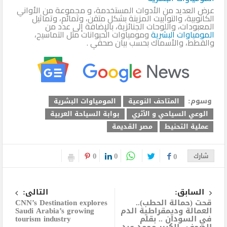
عرض العديد من الأدوات المستخدمة، و مجموعة من الأواني
الكانوبية، والتوابيت المزينة بشكل متقن، وتمائم، وتماثيل
المعبودات، واللوحات الجنائزية، بالإضافة إلى عدد من
المومياوات البشرية
ومومياوات الحيوانات مثل التماسيح،
والقطط، والأسماك بحسب بيان صحفي .
وسوم:
المتاحف النوعية
المومياوات البشرية
الوعي السياحي و الأثري
بوابة السياحة العربية
عملية التحنيط
مصر القديمة
0
0
شارك
0
السابق:
التالى:
قحت (حمالة الحطب)..
CNN’s Destination explores
العمالة وديمقراطية الدم
Saudi Arabia’s growing
في السودان .. بقلم
tourism industry
الصحفي الكبير محمد عبد