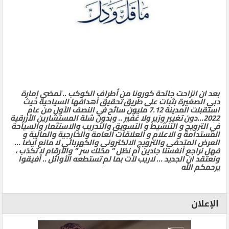
بعد ان انزاحت جائحة كورونا من أطراف الكوكب .. تمضي إمارة
دبي الصغيرة بثبات على طريق تحقيق أهدافها السياحية حيث
استقبلت المدينة 7.12 مليون سائح في النصف الأول من عام
2022…دون تغيير وزير ولا غفير .. وبدون شلة المستشارين الأزرقية
في الترويج و التنشيط و التسويق والتدريب والاستثمار والسياحة
المستدامة و الاعلام و العلاقات العامة والخارجية والمالية و
العرض المتحفي والترويج الالكتروني والكهربائي لا مانع أيضا …
فهل نراجع أنفسنا جادين أم نظل ” محلك سر ” والأرقام لا تكذب ،
ونعتقد ان الجديد … لاريب لآت بما لم تستطعه الأوائل .. أفيقوا
يرحمكم الله
الإعلان