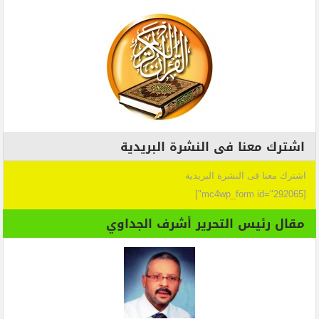
اشترك معنا فى النشرة البريدية
اشترك معنا فى النشرة البريدية
[mc4wp_form id="292065"]
مقال رئيس التحرير أشرف الجداوي