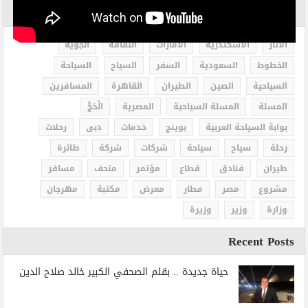
الاكثر بحثاً
الاثار
الاسكندرية
الامارات
الثقافة
الجوية
الخطوط
السعودية
السفر
السياح
السياحة
السياحية
الصين
الطيران
القاهرة
المسافرين
المسلة
المسلة السياحية
المصرية
الْحَجُّ
بوابة السياحة العربية
بوينج
خدمات
دبى
رحلات
رحلة
سياح
سياحة
شركات
شركة
طائرة
طيران
فنادق
قطاع
مؤتمر
متحف
مسافر
مشروع
مصر
مطار
معرض
مكتبة
مهرجان
وزارة
وزير
وزيرة
Recent Posts
حياة جديدة .. بقلم الصحفي الكبير خالد صلاح الدين