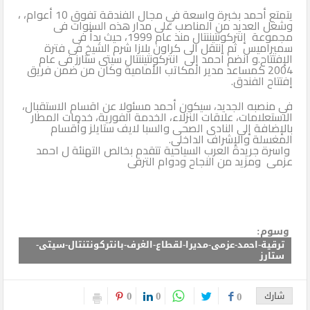
يتمتع أحمد بخبرة واسعة في مجال الفندقة تفوق 10 أعوام، ،
وشغل العديد من المناصب على مدار هذه السنوات فى
مجموعة إنتركونتيننتال منذ عام 1999، حيث بدأ فى
سميراميس ثم انتقل الى كراون بلازا شرم الشيخ فى فترة
الإفتتاح.و انضم أحمد إلى انتركونتيننتال سيتى ستارز فى عام
2004 كمساعد مدير المكاتب الأمامية وكان من ضمن فريق
إفتتاح الفندق.
في منصبه الجديد، سيكون أحمد مسئولا عن اقسام الاستقبال،
الاستعلامات، علاقات النزلاء، الخدمة الفورية، خدمات المطار
بالإضافة إلى النادى الصحى والسبا لايف ستايلز وأقسام
المغسلة والإشراف الداخلى.
واسرة جريدة العرب السياحية تتقدم بخالص التهنئة ل احمد
عزمى ومزيد من النجاح ودوام الترقى
وسوم:
ترقية-احمد-عزمى-مديرا-لقطاع-الغرف-بانتركونتنتال-سيتى-
ستارز
0
0
شارك
0