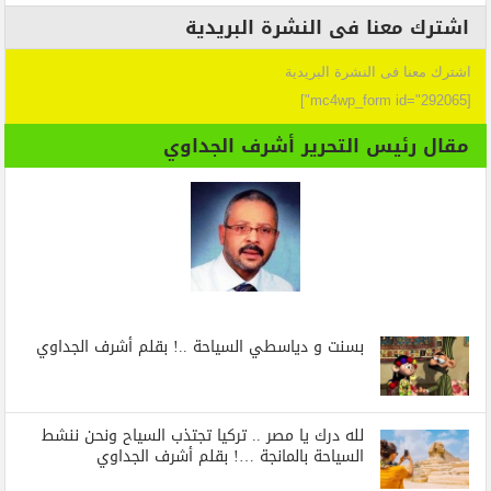
اشترك معنا فى النشرة البريدية
اشترك معنا فى النشرة البريدية
[mc4wp_form id="292065"]
مقال رئيس التحرير أشرف الجداوي
بسنت و دياسطي السياحة ..! بقلم أشرف الجداوي
لله درك يا مصر .. تركيا تجتذب السياح ونحن ننشط
السياحة بالمانجة …! بقلم أشرف الجداوي