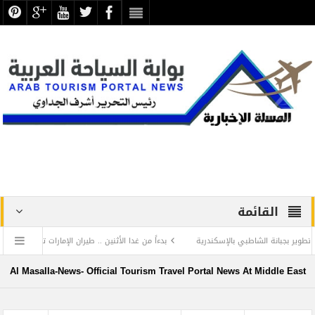
القائمة
ر بجبانة الشاطبي بالإسكندرية
بدءاً من غدا الأثنين .. طيران الإمارات تبدأ في استخدام 
الدفاع عن الحضارة ترفض الرد المستفز لبطلة كليوباترا وتصدر بيانها الثاني
Al Masalla-News- Official Tourism Travel Portal News At Middle East