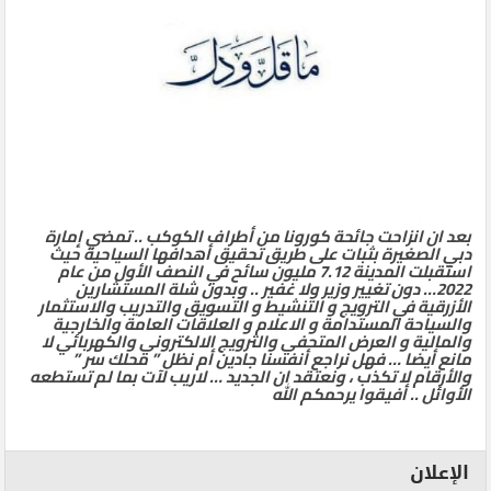
بعد ان انزاحت جائحة كورونا من أطراف الكوكب .. تمضي إمارة
دبي الصغيرة بثبات على طريق تحقيق أهدافها السياحية حيث
استقبلت المدينة 7.12 مليون سائح في النصف الأول من عام
2022… دون تغيير وزير ولا غفير .. وبدون شلة المستشارين
الأزرقية في الترويج و التنشيط و التسويق والتدريب والاستثمار
والسياحة المستدامة و الاعلام و العلاقات العامة والخارجية
والمالية و العرض المتحفي والترويج الالكتروني والكهربائي لا
مانع أيضا … فهل نراجع أنفسنا جادين أم نظل ” محلك سر ”
والأرقام لا تكذب ، ونعتقد ان الجديد … لاريب لآت بما لم تستطعه
الأوائل .. أفيقوا يرحمكم الله
الإعلان