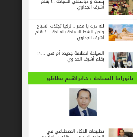
بسنت و دياسطي السياحة ..! بقلم
أشرف الجداوي
لله درك يا مصر .. تركيا تجتذب السياح
ونحن ننشط السياحة بالمانجة …! بقلم
أشرف الجداوي
السياحة انطلاقة جديدة أم هي …؟!
بقلم أشرف الجداوي
بانوراما السياحة : د.ابراهيم بظاظو
تطبيقات الذكاء الاصطناعي في