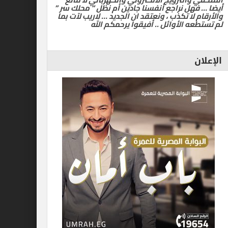
أيضا … فهل نراجع أنفسنا جادين أم نظل ” محلك سر ”
والأرقام لا تكذب ، ونعتقد ان الجديد … لاريب لآت بما
لم تستطعه الأوائل .. أفيقوا يرحمكم الله
الإعلان