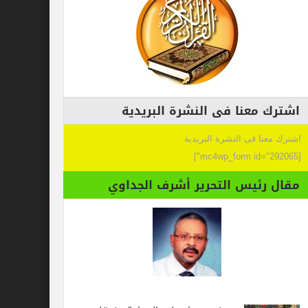
اشترك معنا فى النشرة البريدية
اشترك معنا فى النشرة البريدية
[mc4wp_form id="292065"]
مقال رئيس التحرير أشرف الجداوي