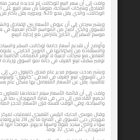
ولفت إلى أن سعر البيع للوكالات تم تحديده ليصبح منا
الفنادق وشركات السياحة، منوهاً بأن سعر البيع على ا
الوكالات، والذي يقل بنحو 20%، وبدوره يقل بأكثر من 60% من السعر الأساسي.
ويشير سرحان إلى أن عروض الأسعار بين الفنادق وال
للتسوق والذي أصبح من المواسم الأكثر أهمية في هذ
موسم السفر إلى الخارج بالتزامن مع إجازة الربيع.
وأوضح أن تقديم أسعار خاصة لوكالات السفر والسياح
والاستفادة من إمكاناتها في الترويج الخارجي، علاوة
التعامل مع شركات أجنبية لا توفر الضمانات الكافية ل
توفير سقف لبيع الغرف في حالة نمو السوق وزيادة ال
ويشير مدحت برسوم مدير عام فندق كابيتول دبي إلى
دبي للتسوق، لبيع الغرف في فندقي “كابيتول” وبيبلوس 
تنافسياً، يقل عن الأسعار المتعامل بها بشكل عام بنسب ت
ولفت إلى أن قائمة الأسعار سيتم اعتمادها للتعاون م
لجميع القادمين إلى دبي في فترة المهرجان، بما في 
والسياحة، وفي الوقت نفسه فإن الأسعار للحجز المب
وقال موسى الحايك الرئيس التنفيذي للعمليات لمركز و
سواء والتي ستجد قبولاً واسعاً لديهم، موضحاً أنها تتض
للمهرجان، على مدى 32 يوماً.