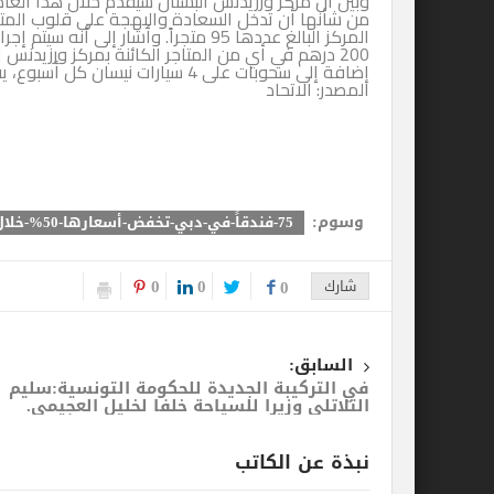
وبين أن مركز ورزيدنس البستان سيقدم خلال هذا العا
من شأنها أن تدخل السعادة والبهجة على قلوب المت
المركز البالغ عددها 95 متجراً. وأشا
200 درهم في أي من المتاجر الكائنة بمركز ورزيد
إضافة إلى سحوبات على 4 سيارات نيسان كل أسبوع، يفوز بها 4 متسوقين.
المصدر: الاتحاد
وسوم:
75-فندقاً-في-دبي-تخفض-أسعارها-50%-خلال-مهرجان-التسوق
0
0
شارك
0
السابق:
في التركيبة الجديدة للحكومة التونسية:سليم
التلاتلي وزيرا للسياحة خلفا لخليل العجيمي.
نبذة عن الكاتب