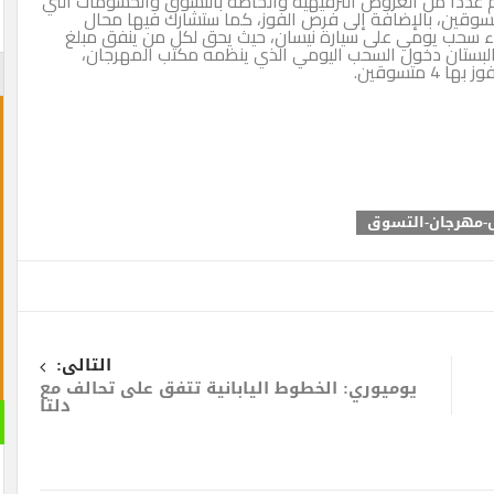
م عدداً من العروض الترفيهية والخاصة بالتسوق والحسومات التي
سوقين، بالإضافة إلى فرص الفوز، كما ستشارك فيها محال
ر إلى أنه سيتم إجراء سحب يومي على سيارة نيسان، حيث يحق لكل من ينفق مبلغ
نس البستان دخول السحب اليومي الذي ينظمه مكتب المهرجان،
التالى:
يوميوري: الخطوط اليابانية تتفق على تحالف مع
دلتا