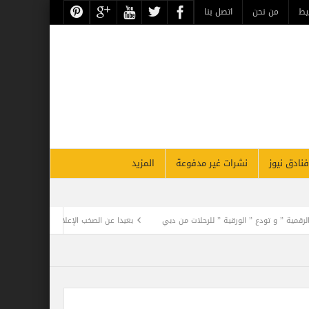
يط
من نحن
اتصل بنا
فنادق نيوز
نشرات غير مدفوعة
المزيد
دع ” الورقية ” للرحلات من دبي
بعيدا عن الصخب الإعلامي .. فيلم كليوباترا يفجر أزمة 