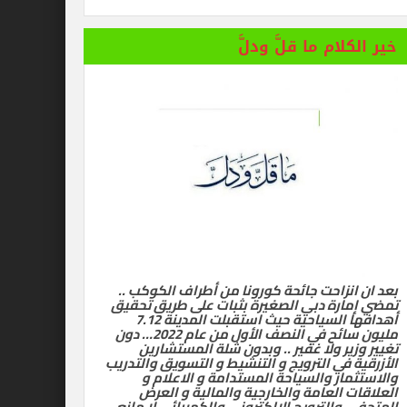
خير الكلام ما قلَّ ودلَّ
بعد ان انزاحت جائحة كورونا من أطراف الكوكب ..
تمضي إمارة دبي الصغيرة بثبات على طريق تحقيق
أهدافها السياحية حيث استقبلت المدينة 7.12
مليون سائح في النصف الأول من عام 2022… دون
تغيير وزير ولا غفير .. وبدون شلة المستشارين
الأزرقية في الترويج و التنشيط و التسويق والتدريب
والاستثمار والسياحة المستدامة و الاعلام و
العلاقات العامة والخارجية والمالية و العرض
المتحفي والترويج الالكتروني والكهربائي لا مانع