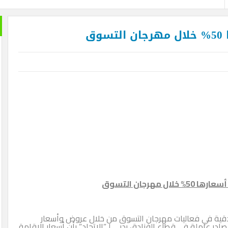
 تضم أكثر من 12 ألف غرفة فندقية في فعاليات مهرجان التسوق من خلال عروض وأسعار
 وأفادت مصادر عاملة في قطاع الفنادق بدبي لـ”الاتحاد” بأن أسعار الإقامة