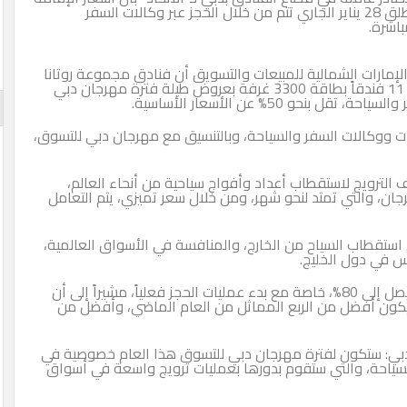
في الفنادق خلال فترة مهرجان دبي للتسوق الذي ينطلق 28 يناير الجاري تتم من خلال الحجز عبر وكالات السفر
باشرة.
والإمارات الشمالية للمبيعات والتسويق أن فنادق مجموعة روتانا
في دبي والإمارات الشمالية تدخل لأول مرة من خلال 11 فندقاً بطاقة 3300 غرفة بعروض طيلة فترة مهرجان دبي
و 50% عن الأسعار الأساسية.
ووكالات السفر والسياحة، وبالتنسيق مع مهرجان دبي للتسوق،
الترويج لاستقطاب أعداد وأفواج سياحية من أنحاء العالم،
جان، والتي تمتد لنحو شهر، ومن خلال سعر تميزي، يتم التعامل
 استقطاب السياح من الخارج، والمنافسة في الأسواق العالمية،
س في دول الخليج.
وتوقع نعيم أن يساهم المهرجان في نمو الإشغال، ليصل إلى 80%، خاصة مع بدء عمليات الحجز فعلياً، مشيراً إلى أن
 سيكون أفضل من الربع المماثل من العام الماضي، وأفضل من
 دبي: ستكون لفترة مهرجان دبي للتسوق هذا العام خصوصية في
لسياحة، والتي ستقوم بدورها بعمليات ترويج واسعة في أسواق