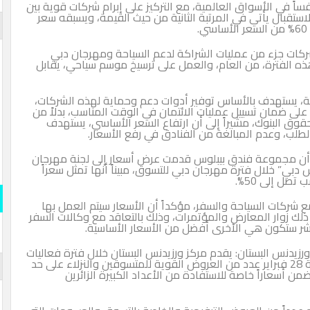
فساً في الأسواق العالمية، مع التركيز على إبرام شركات قوية بين
لاستقبال يأتي في المرتبة الثانية من حيث القيمة، ويسبقه سعر
شركات جزء من عمليات الشراكة لدعم السياحة ومهرجان دبي
ه الفترة، من العام، والعمل على ترسيخ موسم سياحي، يقابل
ة، يستهدف بالأساس توفير أدوات دعم وحماية لهذه الشركات،
 على ضمان تسييل عمليات الائتمان في الوقت المناسب، بدلاً من
حقوق البنوك، مشيراً إلى أن ارتفاع السعر الأساسي، يستهدف
طلب، وعدم المبالغة من الفنادق في رفع الأسعار.
 أن مجموعة فندق بيبلوس قدمت عرض أسعار إلى لجنة مهرجان
دبي” خلال فترة مهرجان دبي للتسوق، مبيناً أنها تمثل سعراً
صل إلى 50%.
ع شركات السياحة والسفر، مؤكداً أن الأسعار سيتم العمل بها
ذلك زوار المعارض والمؤتمرات، وذلك بالتعاقد مع وكالات السفر
اشر ستكون هي الأخرى أفضل من الأسعار الأساسية.
رزيدنس البستان: يقدم مركز ورزيدنس البستان خلال فترة فعاليات
مهرجان دبي للتسوق في الفترة ما بين 28 يناير ولغاية 28 فبراير عدد من العروض القوية للمتسوقين والنزلاء على حد
من أسعاراً خاصة للاستفادة من الأعداد الكبيرة الزائرين