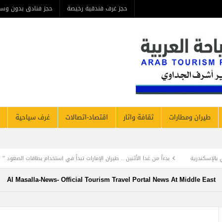
حجز غرف فندقية رخيصة
حجز فنادق بدون وس
طيران ومطارات
ثقافة واثار
اقتصاد-اتصالات
غرف سياحية
بدءاً من غدا الأثنين .. طيران الإمارات تبدأ في استخدام بطاقات الصعود ” الرقمية ” و تو
Al Masalla-News- Official Tourism Travel Portal News At Middle East