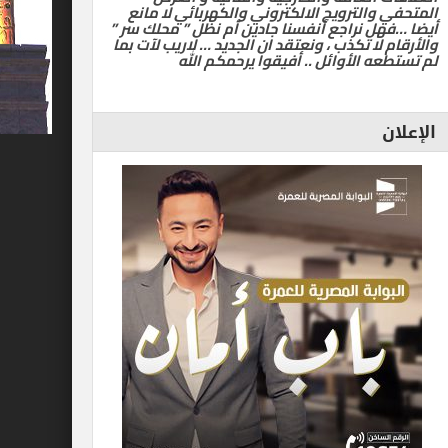
المتحفي والترويج الالكتروني والكهربائي لا مانع
أيضا …فهل نراجع أنفسنا جادين أم نظل ” محلك سر ”
والأرقام لا تكذب ، ونعتقد ان الجديد … لاريب لآت بما
لم تستطعه الأوائل .. أفيقوا يرحمكم الله
الإعلان