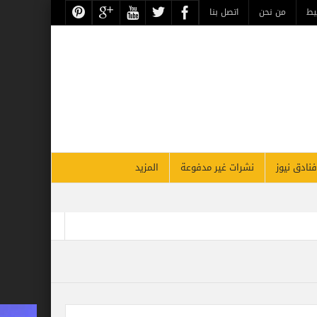
يط
من نحن
اتصل بنا
فنادق نيوز
نشرات غير مدفوعة
المزيد
أقوي قادة السياحة والسفر بالشرق الأوسط بحسب فوربس
لأقصر يحتفل غداً بذكرى مرور 26 عاماً على افتتاحه