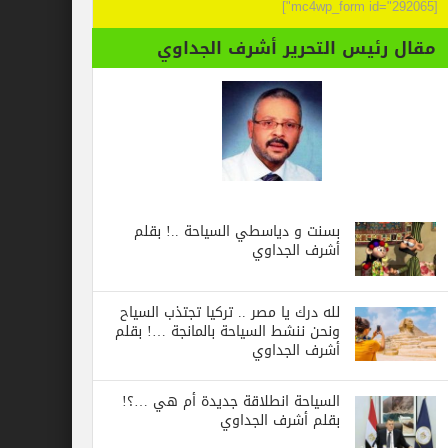
[mc4wp_form id="292065"]
مقال رئيس التحرير أشرف الجداوي
بسنت و دياسطي السياحة ..! بقلم
أشرف الجداوي
لله درك يا مصر .. تركيا تجتذب السياح
ونحن ننشط السياحة بالمانجة …! بقلم
أشرف الجداوي
السياحة انطلاقة جديدة أم هي …؟!
بقلم أشرف الجداوي