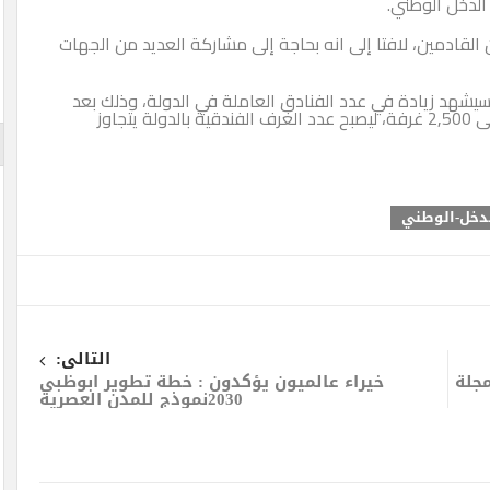
لدخل الوطني.
القادمين، لافتا إلى انه بحاجة إلى مشاركة العديد من الجهات
سيشهد زيادة في عدد الفنادق العاملة في الدولة، وذلك بعد
الانتهاء من بناء 8 فنادق جديدة، حيث ستوفر 2,000 إلى 2,500 غرفة، ليصبح عدد الغرف الفندقية بالدولة يتجاوز
لدخل-الوطني
التالى:
مجلة
خيراء عالميون يؤكدون : خطة تطوير ابوظبى
2030نموذج للمدن العصرية