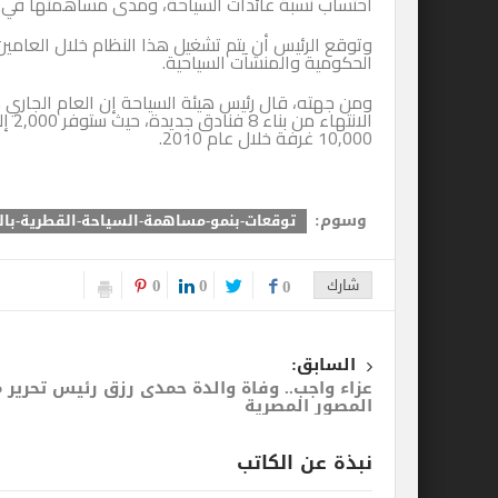
احتساب نسبة عائدات السياحة، ومدى مساهمتها في ا
وتوقع الرئيس أن يتم تشغيل هذا النظام خلال العامين 
الحكومية والمنشآت السياحية.
ومن جهته، قال رئيس هيئة السياحة إن العام الجاري 
10,000 غرفة خلال عام 2010.
وسوم:
توقعات-بنمو-مساهمة-السياحة-القطرية-با
0
0
شارك
0
السابق:
عزاء واجب.. وفاة والدة حمدى رزق رئيس تحرير 
المصور المصرية
نبذة عن الكاتب