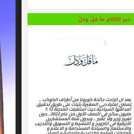
 المستفز لبطلة كليوباترا وتصدر بيانها الثاني
خير الكلام ما قلَّ ودلَّ
بعد ان انزاحت جائحة كورونا من أطراف الكوكب ..
تمضي إمارة دبي الصغيرة بثبات على طريق تحقيق
أهدافها السياحية حيث استقبلت المدينة 7.12
مليون سائح في النصف الأول من عام 2022…دون
تغيير وزير ولا غفير .. وبدون شلة المستشارين
الأزرقية في الترويج و التنشيط و التسويق والتدريب
والاستثمار والسياحة المستدامة و الاعلام و
العلاقات العامة والخارجية والمالية و العرض