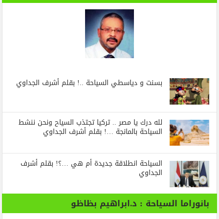
بسنت و دياسطي السياحة ..! بقلم أشرف الجداوي
لله درك يا مصر .. تركيا تجتذب السياح ونحن ننشط
السياحة بالمانجة …! بقلم أشرف الجداوي
السياحة انطلاقة جديدة أم هي …؟! بقلم أشرف
الجداوي
بانوراما السياحة : د.ابراهيم بظاظو