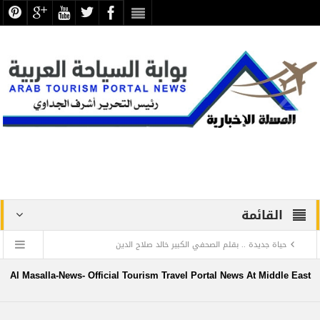
القائمة
حياة جديدة .. بقلم الصحفي الكبير خالد صلاح الدين
دراسة علمية ترصد الاكتشافات الأثرية والتطوير بجبانة الشاطبي
Al Masalla-News- Official Tourism Travel Portal News At Middle East
بالإسكندرية