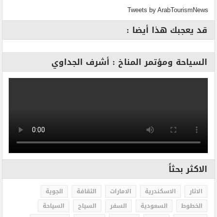
Tweets by ArabTourismNews
قد يعجبك هذا أيضا :
السياحة ومؤتمر المناخ : أشرف الجداوي
الاكثر بحثاً
الاثار
الاسكندرية
الامارات
الثقافة
الجوية
الخطوط
السعودية
السفر
السياح
السياحة