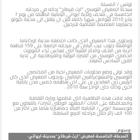
تونس / المسلة
سيحط المعرض التونسي "ارث قرطاج" رحاله في مرحلته
الثاني
الخامسة في متحف ولاية ايواتي اليابانية انطلاقا من يوم 7
يناير 2010 ليتواصل شهرا كاملا قبل ان ينتقل الى مدينة كيوتو
باعتبارها العاصمة الثقافية للارخبيل.
ويحتوى هذا المعرض الذى كانت احتضنته مدينة اوكاياما
الواقعة جنوب غرب اليابان في مرحلته الرابعة على 159 قطعة
اثرية من التحف والاثار الفنية التي تعكس ثراء الموروث
الحضارى التونسي من الفترة البونية والقرطاجنية الى غاية
القرن السادس للميلاد.
وقد تولى وضع محتويات المعرض نخبة من المختصين
التونسيين والسينوغرافيين اليابانيين ،ويجوب المعرض الذى كان
الرئيس زين العابدين بن علي اذن بتنظيمه خمس مدن يابانية
اخرى وذلك حتى اواخر سنة 2010 .
وقد لاقت هذه التظاهرة التي تنظمها وزارة الثقافة
والمحافظة على التراث /المعهد الوطني للتراث/ بالتعاون مع
موءسسة /تويي/ اليابانية اقبالا جماهيريا هاما من اكثر من
100 الف زائر خلال مراحله الاربع السابقة.
وسوم:
المحطة-الخامسة-لمعرض"ارث-قرطاج"بمدينة-ايواتي-