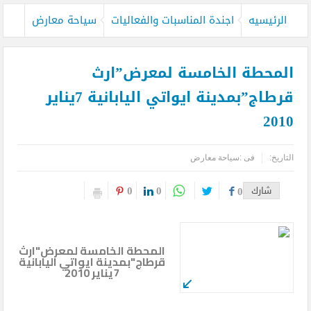
بدءاً من غدا الأثنين .. طيران الإمارات تبدأ في استخدام بطاقات الصعود ”
الرئيسيه
اجندة المناسبات والفعاليات
سياحة معارض
الرقمية ” و تودع ” الورقية ” للرحلات من دبي
بعيدا عن الصخب الإعلامي .. فيلم كليوباترا يفجر أزمة المنهجية العلمية
المحطة الخامسة لمعرض”ارث
للتصدي للهجوم على الحضارة المصرية
قرطاج”بمدينة ايواتي اليابانية 7يناير
2010
حسام الشاعر ضمن أقوي قادة السياحة والسفر بالشرق الأوسط بحسب
فوربس
التاريخ:
فى :
سياحة معارض
e& and Vodafone strategic relationship
0
0
شارك
0
CNN’s Destination explores Saudi Arabia’s growing tourism industry
متحف التحنيط بالأقصر يحتفل غداً بذكرى مرور 26 عاماً على افتتاحه
المحطة الخامسة لمعرض"ارث
قحت (حمالة الحطب).. العمالة وديمقراطية الدم في السودان .. بقلم
قرطاج"بمدينة ايواتي اليابانية
7يناير 2010
الصحفي الكبير محمد عبد القادر
الدفاع عن الحضارة ترفض الرد المستفز لبطلة كليوباترا وتصدر بيانها