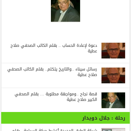
دعوة لإعادة الحساب .. بقلم الكاتب الصحفي صلاح
عطية
رسائل‭ ‬سيناء‭.. ‬والتاريخ‭ ‬يتكلم.. بقلم الكاتب الصحفي
صلاح عطية
قصة نجاح ..ومواجهة مطلوبة … بقلم الصحفي
الكبير صلاح عطية
رحلة : جلال دويدار
شبكة الطرق الجديدة تُنشط حركة السياحة ..بقلم