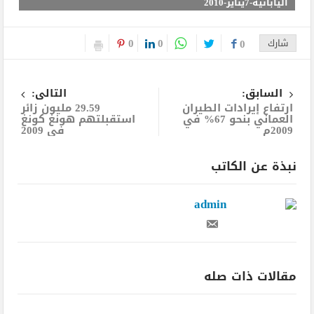
اليابانية-7يناير-2010
0
0
شارك
0
السابق:
التالى:
ارتفاع إيرادات الطيران
29.59 مليون زائر
العماني بنحو 67% في
استقبلتهم هونغ كونغ
2009م
في 2009
نبذة عن الكاتب
admin
مقالات ذات صله