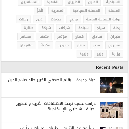
السياحية
الصين
الطيران
القاهرة
المسافرين
المسلة
المسلة السياحية
المصرية
الْحَجُّ
بوابة السياحة العربية
بوينج
خدمات
دبى
رحلات
رحلة
سياح
سياحة
شركات
شركة
طائرة
طيران
فنادق
قطاع
مؤتمر
متحف
مسافر
مشروع
مصر
مطار
معرض
مكتبة
مهرجان
وزارة
وزير
وزيرة
Recent Posts
حياة جديدة .. بقلم الصحفي الكبير خالد صلاح الدين
دراسة علمية ترصد الاكتشافات الأثرية والتطوير
بجبانة الشاطبي بالإسكندرية
بدءاً من غدا الأثنين .. طيران الإمارات تبدأ في