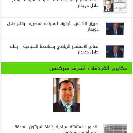
جلال دويدار
طريق الكباش.. أيقونة للسياحة المصرية.. بقلم جلال
دويدار
لصالح الاستثمار الرياضي بمقاصدنا السياحية .. بقلم
جلال دويدار
حكاوي الغردقة : أشرف سركيس
بالصور : استغاثة سياحية لإنقاذ شيراتون الغردقة …
بقلم أشرف سركيس