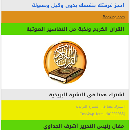
احجز غرفتك بنفسك بدون وكيل وعمولة
Booking.com
القران الكريم ونخبة من التفاسير الصوتية
اشترك معنا فى النشرة البريدية
اشترك معنا فى النشرة البريدية
[mc4wp_form id="292065"]
مقال رئيس التحرير أشرف الجداوي