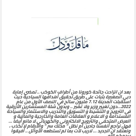
بعد ان انزاحت جائحة كورونا من أطراف الكوكب .. تمضي إمارة
دبي الصغيرة بثبات على طريق تحقيق أهدافها السياحية حيث
استقبلت المدينة 7.12 مليون سائح في النصف الأول من عام
2022…دون تغيير وزير ولا غفير .. وبدون شلة المستشارين الأزرقية
في الترويج و التنشيط و التسويق والتدريب والاستثمار والسياحة
المستدامة و الاعلام و العلاقات العامة والخارجية والمالية و
العرض المتحفي والترويج الالكتروني والكهربائي لا مانع أيضا …
فهل نراجع أنفسنا جادين أم نظل ” محلك سر ” والأرقام لا تكذب ،
ونعتقد ان الجديد … لاريب لآت بما لم تستطعه الأوائل .. أفيقوا
يرحمكم الله