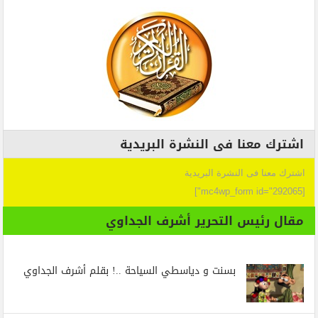
اشترك معنا فى النشرة البريدية
اشترك معنا فى النشرة البريدية
[mc4wp_form id="292065"]
مقال رئيس التحرير أشرف الجداوي
بسنت و دياسطي السياحة ..! بقلم أشرف الجداوي