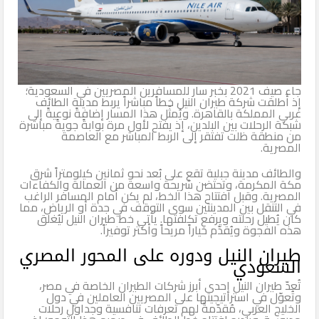
جاء صيف 2021 بخبر سار للمسافرين المصريين في السعودية؛
إذ أطلقت شركة طيران النيل خطاً مباشراً يربط مدينة الطائف
غربي المملكة بالقاهرة. ويُمثّل هذا المسار إضافةً نوعيةً إلى
شبكة الرحلات بين البلدين، إذ يفتح لأول مرة بوابةً جويةً مباشرة
من منطقة ظلت تفتقر إلى الربط المباشر مع العاصمة
المصرية.
والطائف مدينة جبلية تقع على بُعد نحو ثمانين كيلومتراً شرق
مكة المكرمة، وتحتضن شريحة واسعة من العمالة والكفاءات
المصرية. وقبل افتتاح هذا الخط، لم يكن أمام المسافر الراغب
في التنقل بين المدينتين سوى التوقف في جدة أو الرياض، مما
كان يُطيل رحلته ويرفع تكلفتها. يأتي خط طيران النيل ليُغلق
هذه الفجوة ويُقدّم خياراً مريحاً وأكثر توفيراً.
طيران النيل ودوره على المحور المصري
السعودي
تُعدّ طيران النيل إحدى أبرز شركات الطيران الخاصة في مصر،
وتُعوّل في استراتيجيتها على المصريين العاملين في دول
الخليج العربي، مُقدّمةً لهم تعرفات تنافسية وجداول رحلات