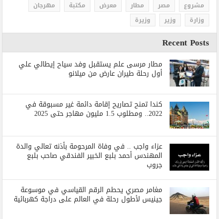
مشروع
مصر
مطار
معرض
مكتبة
مهرجان
وزارة
وزير
وزيرة
Recent Posts
مطار مرسى علم يستقبل وفد سياح إيطالي علي
أول رحلة طيران عارض من ميلانو
كندا تمنح تصاريح إقامة دائمة غير مسبوقة في
2022.. ومطلوب 1.5 مليون مهاجر حتى 2025
عزاء واجب .. في وفاة المرحومة بأذنه تعالي والدة
المهندس أحمد بلبع الخبير الفندقي صاحب بلبع
جروب
مغامر مصري يحطم الرقم القياسي في موسوعة
جينيس لأطول رحلة في العالم على دراجة كهربائية