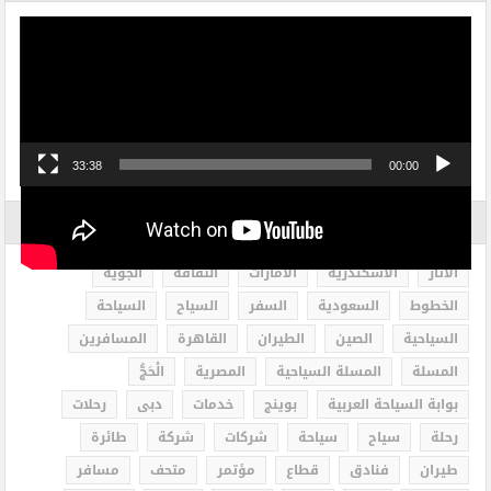
مشغل
الفيديو
33:38
00:00
الاكثر بحثاً
الاثار
الاسكندرية
الامارات
الثقافة
الجوية
الخطوط
السعودية
السفر
السياح
السياحة
السياحية
الصين
الطيران
القاهرة
المسافرين
المسلة
المسلة السياحية
المصرية
الْحَجُّ
بوابة السياحة العربية
بوينج
خدمات
دبى
رحلات
رحلة
سياح
سياحة
شركات
شركة
طائرة
طيران
فنادق
قطاع
مؤتمر
متحف
مسافر