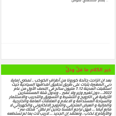
.. بقلم مصطفي فنوش
خير الكلام ما قلَّ ودلَّ
بعد ان انزاحت جائحة كورونا من أطراف الكوكب .. تمضي إمارة
دبي الصغيرة بثبات على طريق تحقيق أهدافها السياحية حيث
استقبلت المدينة 7.12 مليون سائح في النصف الأول من عام
2022… دون تغيير وزير ولا غفير .. وبدون شلة المستشارين
الأزرقية في الترويج و التنشيط و التسويق والتدريب والاستثمار
والسياحة المستدامة و الاعلام و العلاقات العامة والخارجية
والمالية و العرض المتحفي والترويج الالكتروني والكهربائي لا
مانع أيضا … فهل نراجع أنفسنا جادين أم نظل ” محلك سر ”
والأرقام لا تكذب ، ونعتقد ان الجديد … لاريب لآت بما لم تستطعه