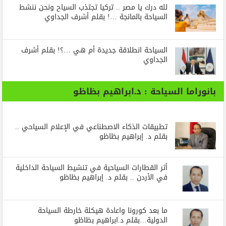
لله درك يا مصر .. تركيا تجتذب السياح ونحن ننشط
السياحة بالمانجة …! بقلم أشرف الجداوي
السياحة انطلاقة جديدة أم هي …؟! بقلم أشرف
الجداوي
بانوراما السياحة : د.ابراهيم بظاظو
تطبيقات الذكاء الاصطناعي في الإعلام السياحي ..
بقلم د. إبراهيم بظاظو
أثر القطارات السياحية في تنشيط السياحة الداخلية
في الأردن .. بقلم د. إبراهيم بظاظو
ما بعد كورونا واعادة هيكلة خارطة السياحة
الدولية…بقلم د.ابراهيم بظاظو