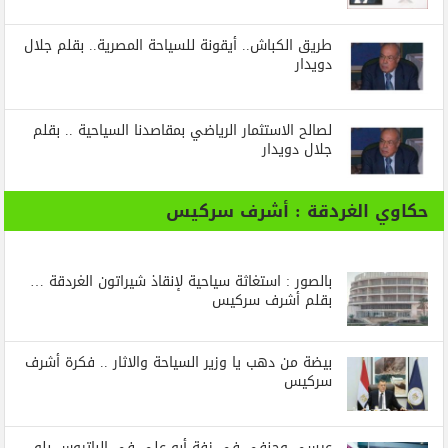
طريق الكباش.. أيقونة للسياحة المصرية.. بقلم جلال
دويدار
لصالح الاستثمار الرياضي بمقاصدنا السياحية .. بقلم
جلال دويدار
حكاوي الغردقة : أشرف سركيس
بالصور : استغاثة سياحية لإنقاذ شيراتون الغردقة …
بقلم أشرف سركيس
بيضة من دهب يا وزير السياحة والاثار .. فكرة أشرف
سركيس
عيسى وحنفي في زفة أبو على في الباتروس بلو