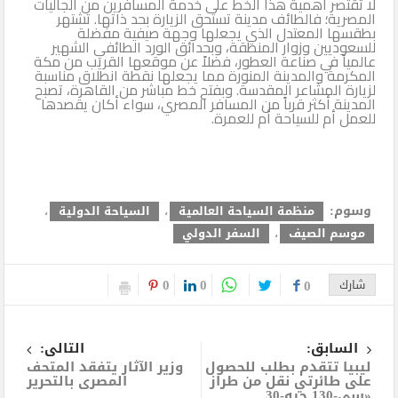
لا تقتصر أهمية هذا الخط على خدمة المسافرين من الجاليات
المصرية؛ فالطائف مدينة تستحق الزيارة بحد ذاتها. تشتهر
بطقسها المعتدل الذي يجعلها وجهة صيفية مفضلة
للسعوديين وزوار المنطقة، وبحدائق الورد الطائفي الشهير
عالمياً في صناعة العطور، فضلاً عن موقعها القريب من مكة
المكرمة والمدينة المنورة مما يجعلها نقطة انطلاق مناسبة
لزيارة المشاعر المقدسة. وبفتح خط مباشر من القاهرة، تصبح
المدينة أكثر قرباً من المسافر المصري، سواء أكان يقصدها
للعمل أم للسياحة أم للعمرة.
وسوم:
منظمة السياحة العالمية
،
السياحة الدولية
،
موسم الصيف
،
السفر الدولي
0
0
شارك
0
السابق:
التالى:
ليبيا تتقدم بطلب للحصول
وزير الآثار يتفقد المتحف
على طائرتي نقل من طراز
المصرى بالتحرير
«سي-130 جيه-30