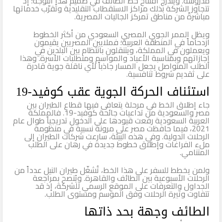
مدروسة. ويندرج افتتاح خط الطائف في صميم هذا التوجه؛ إذ
تتجاوز الشركة بذلك مراكز الاستقطاب التقليدية وتُقرّب خدماتها
مباشرةً من مناطق تمركز الجاليات المصرية.
ويظل الممر الجوي المصري السعودي من أكثر الخطوط
ازدحاماً في المنطقة العربية؛ فملايين المصريين يقيمون
ويعملون في المملكة، ويتنقلون بانتظام بين البلدين في
إجازاتهم وبمناسبة الأعياد والمواسم ومتطلبات الأسرة. وهذا
الطلب المتواصل يجعل المسار جاذباً لأي ناقلة جوية قادرة
على تقديم شروط تنافسية.
استئناف الحركة الجوية عقب كوفيد-19
جاء إطلاق الخط في مرحلة يتعافى فيها قطاع الطيران بين
مصر والسعودية من تداعيات جائحة كوفيد-19. فالمملكة
العربية السعودية رفعت قيودها على الدخول تدريجياً طوال عام
2021، فيما حافظت مصر على مرونة نسبية في منظومة
الرحلات الدولية. وفي هذه البيئة، سارعت شركات الطيران إلى
ملء الفراغات وإطلاق خطوط جديدة في رهان على الطلب
المتنامي.
ولمن يخطط للسفر على هذا الخط، تُشغّل طيران النيل عدداً من
الرحلات الأسبوعية بين الطائف والقاهرة. ويُنصح بمراجعة
الجداول والتعرفات على الموقع الرسمي للشركة، إذ قد
تتفاوت وتيرة الرحلات وفق الموسم ومستوى الطلب.
الطائف وجهة بحد ذاتها