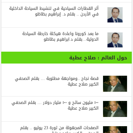
أثر القطارات السياحية في تنشيط السياحة الداخلية
في الأردن .. بقلم د. إبراهيم بظاظو
ما بعد كورونا واعادة هيكلة خارطة السياحة
الدولية…بقلم د.ابراهيم بظاظو
حول العالم : صلاح عطية
قصة نجاح ..ومواجهة مطلوبة … بقلم الصحفي
الكبير صلاح عطية
١٠٠ مليون سائح و ١٠٠ مليار دولار … بقلم الصحفي
الكبير صلاح عطية
الصفحات المجهولة من ثورة 23 يوليو .. بقلم