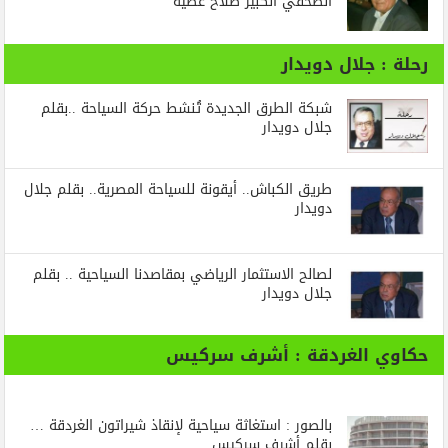
الصحفي الكبير صلاح عطية
رحلة : جلال دويدار
شبكة الطرق الجديدة تُنشط حركة السياحة ..بقلم
جلال دويدار
طريق الكباش.. أيقونة للسياحة المصرية.. بقلم جلال
دويدار
لصالح الاستثمار الرياضي بمقاصدنا السياحية .. بقلم
جلال دويدار
حكاوي الغردقة : أشرف سركيس
بالصور : استغاثة سياحية لإنقاذ شيراتون الغردقة …
بقلم أشرف سركيس