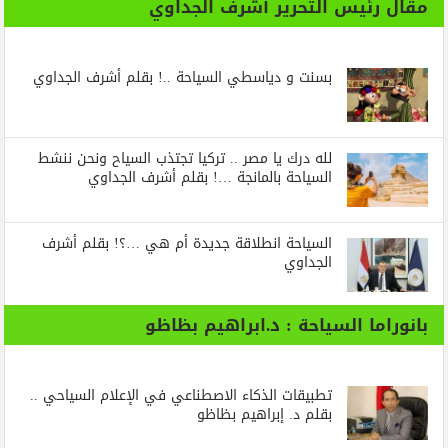
مقال رئيس التحرير أشرف الجداوي
بسنت و دياسطي السياحة ..! بقلم أشرف الجداوي
لله درك يا مصر .. تركيا تجتذب السياح ونحن ننشط
السياحة بالمانجة …! بقلم أشرف الجداوي
السياحة انطلاقة جديدة أم هي …؟! بقلم أشرف
الجداوي
بانوراما السياحة : د.ابراهيم بظاظو
تطبيقات الذكاء الاصطناعي في الإعلام السياحي ..
بقلم د. إبراهيم بظاظو