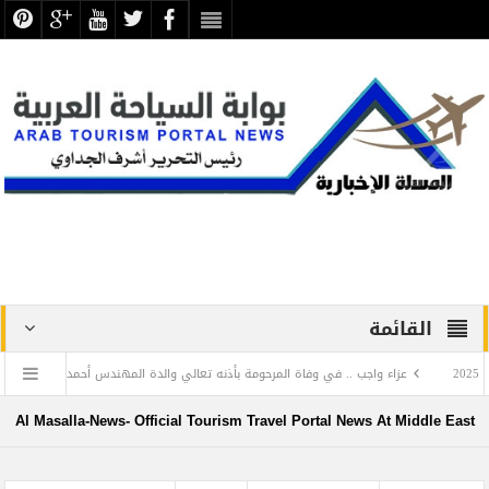
القائمة
عزاء واجب .. في وفاة المرحومة بأذنه تعالي والدة المهندس أحمد بلبع الخبير الفندقي صاحب
روسيا
تجليات اللغة العربية في بهاء الخط العربي.. معارض مؤقتة بمناسبة الاحتفال باليوم
Al Masalla-News- Official Tourism Travel Portal News At Middle East