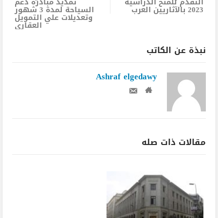
التقدم للمنح الدراسية
تمديد مبادرة دعم
2023 بالآثاريين العرب
السياحة لمدة 3 شهور
وتعديلات علي التمويل
العقاري
نبذة عن الكاتب
Ashraf elgedawy
مقالات ذات صله