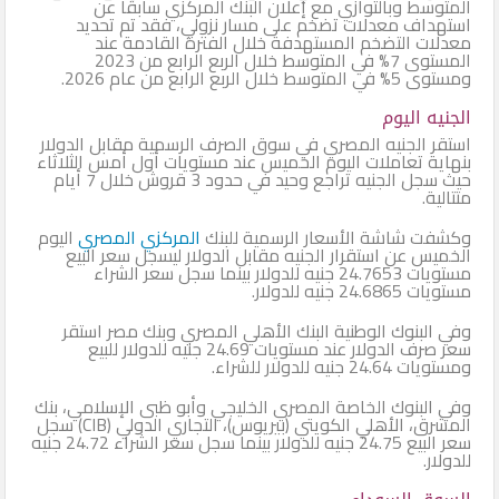
المتوسط وبالتوازي مع إعلان البنك المركزي سابقًا عن
استهداف معدلات تضخم على مسار نزولي، فقد تم تحديد
معدلات التضخم المستهدفة خلال الفترة القادمة عند
المستوى 7% في المتوسط خلال الربع الرابع من 2023
ومستوى 5% في المتوسط خلال الربع الرابع من عام 2026.
الجنيه اليوم
استقر الجنيه المصري في سوق الصرف الرسمية مقابل الدولار
بنهاية تعاملات اليوم الخميس عند مستويات أول أمس الثلاثاء
حيث سجل الجنيه تراجع وحيد في حدود 3 قروش خلال 7 أيام
متتالية.
وكشفت شاشة الأسعار الرسمية للبنك
المركزي المصري
اليوم
الخميس عن استقرار الجنيه مقابل الدولار ليسجل سعر البيع
مستويات 24.7653 جنيه للدولار بينما سجل سعر الشراء
مستويات 24.6865 جنيه للدولار.
وفي البنوك الوطنية البنك الأهلي المصري وبنك مصر استقر
سعر صرف الدولار عند مستويات 24.69 جنيه للدولار للبيع
ومستويات 24.64 جنيه للدولار للشراء.
وفي البنوك الخاصة المصري الخليجي وأبو ظبى الإسلامي، بنك
المشرق، الأهلي الكويتي (بيريوس)، التجاري الدولي (CIB) سجل
سعر البيع 24.75 جنيه للدولار بينما سجل سعر الشراء 24.72 جنيه
للدولار.