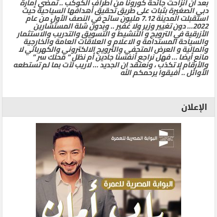
بعد ان انزاحت جائحة كورونا من أطراف الكوكب .. تمضي إمارة
دبي الصغيرة بثبات على طريق تحقيق أهدافها السياحية حيث
استقبلت المدينة 7.12 مليون سائح في النصف الأول من عام
2022… دون تغيير وزير ولا غفير .. وبدون شلة المستشارين
الأزرقية في الترويج و التنشيط و التسويق والتدريب والاستثمار
والسياحة المستدامة و الاعلام و العلاقات العامة والخارجية
والمالية و العرض المتحفي والترويج الالكتروني والكهربائي لا
مانع أيضا … فهل نراجع أنفسنا جادين أم نظل ” محلك سر ”
والأرقام لا تكذب ، ونعتقد ان الجديد … لاريب لآت بما لم تستطعه
الأوائل .. أفيقوا يرحمكم الله
الإعلان