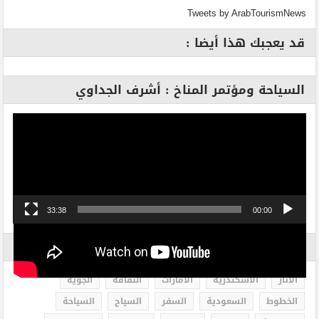
Tweets by ArabTourismNews
قد يعجبك هذا أيضا :
السياحة ومؤتمر المناخ : أشرف الجداوي
مشغل
الفيديو
33:38
00:00
الاكثر بحثاً
الاثار
الاسكندرية
الامارات
الثقافة
الجوية
الخطوط
السعودية
السفر
السياح
السياحة