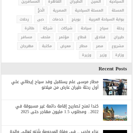
السياحية
الصين
الطيران
القاهرة
المسافرين
المسلة
المسلة السياحية
المصرية
الْحَجُّ
بوابة السياحة العربية
بوينج
خدمات
دبى
رحلات
رحلة
سياح
سياحة
شركات
شركة
طائرة
طيران
فنادق
قطاع
مؤتمر
متحف
مسافر
مشروع
مصر
مطار
معرض
مكتبة
مهرجان
وزارة
وزير
وزيرة
Recent Posts
مطار مرسى علم يستقبل وفد سياح إيطالي علي
أول رحلة طيران عارض من ميلانو
كندا تمنح تصاريح إقامة دائمة غير مسبوقة في
2022.. ومطلوب 1.5 مليون مهاجر حتى 2025
عزاء واجب .. في وفاة المرحومة بأذنه تعالي والدة