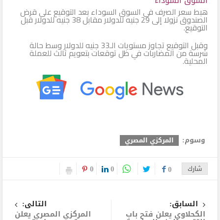
السوق السوداء
هبط سعر الصرف في السوق السوداء بعد التوقيع على قرض
الصندوق نزولا إلى 29 جنيه للدولار مقابل 38 جنيه للدولار قبل
التوقيع.
وقبل التوقيع تجاوز مستويات الـ33 جنيه للدولار وسط حالة
شرسة من المضاربات في ظل توقعات بتعويم ثالث للعملة
المحلية.
وسوم:
المركزي المصري
0
0
شارك
0
السابق:
التالى:
الكحلاوي يعلن فتح باب
المركزي المصري يعلن