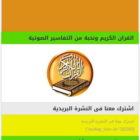
القران الكريم ونخبة من التفاسير الصوتية
اشترك معنا فى النشرة البريدية
اشترك معنا فى النشرة البريدية
[mc4wp_form id="292065"]