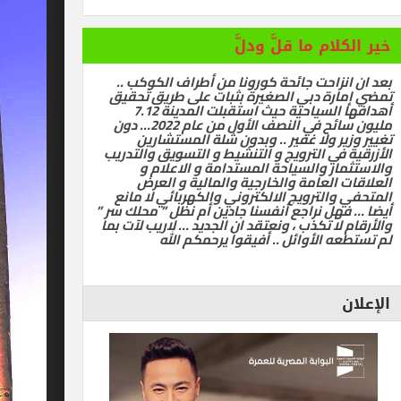
ام ما قلَّ ودلَّ
زاحت جائحة كورونا من أطراف الكوكب ..
رة دبي الصغيرة بثبات على طريق تحقيق
أهدافها السياحية حيث استقبلت المدينة 7.12
مليون سائح في النصف الأول من عام 2022… دون
ر ولا غفير .. وبدون شلة المستشارين
في الترويج و التنشيط و التسويق والتدريب
ر والسياحة المستدامة و الاعلام و
العامة والخارجية والمالية و العرض
الترويج الالكتروني والكهربائي لا مانع
ل نراجع أنفسنا جادين أم نظل ” محلك سر ”
ا تكذب ، ونعتقد ان الجديد … لاريب لآت بما
 الأوائل .. أفيقوا يرحمكم الله