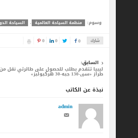
وسوم:
منظمة السياحة العالمية
،
السياحة الدولية
،
مو
0
0
شارك
0
السابق:
ليبيا تتقدم بطلب للحصول على طائرتي نقل من
طراز «سي-130 جيه-30 هركيوليز»
نبذة عن الكاتب
admin