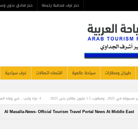
حجز غرف فندقية رخيصة
حجز فنادق بدون وسيط
من ن
مطارات
سياحة عالمية
اقتصاد-اتصالات
غرف سياحية
فنادق نيوز
عزاء واجب .. في وفاة المرحومة بأذنه تعالي والدة المهند
Al Masalla-News- Official Tourism Travel Portal News At Mi