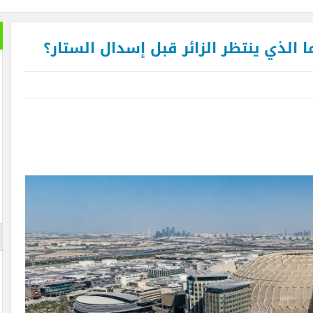
خير الكل
بعد ان ان
تمضي إما
تغيير وزي
الأزرقية 
والاستثما
العلاقات 
المتحفي و
أيضا … فه
والأرقام ل
لم تستطعه
الإعلان