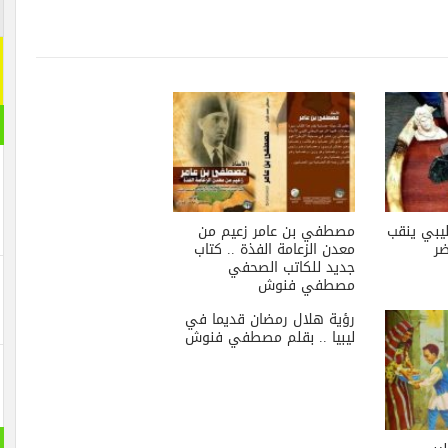
اشترك م
اشترك معنا
[mc4wp_form id="292065"]
مقال ر
مصطفي بن عامر زعيم من
معدن الزعامة الفذة .. كتاب
جديد للكاتب الصحفي
مصطفي فنوش
رؤية هلال رمضان قديما في
ليبيا .. بقلم مصطفي فنوش
بانورام