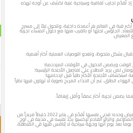
تجارب ثقافية وسياحية غنية تكشف عن أوجه لهذه
لعالم بلا أعمدة داخلية، وتتحول ليلاً إلى مسرح
استطلا
س تحتها أو بالقرب منها مع حلول المساء تجربة
هل تنج
 ملحوظ، وتغدو التوصيات العملية أكثر أهمية:
نعم ت
يضمن الدخول في الأوقات المزدحمة؛
يد الاطلاع على تفاصيل الأجنحة الرئيسية؛
لن تن
الأجنحة الأكثر طلباً قبل ازدحامها؛
 غير أن الحذاء المريح ضرورة لا تهاون فيها نظراً
ربة أكثر عمقاً وأقل إرهاقاً.
احجز غ
لا يمكن اختزال زيارة إكسبو 2020 دبي في تجربة المعرض وحده؛ فدبي نفسها تُقدّم في يناير 2022 خليطاً فريداً من
الزائر القادم لإكسبو يجد نفسه في مدينة في أوج
يوم أنها وجهة سياحية لا يُنافَس فيها في المنطقة.