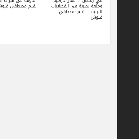
في رمضان .. أعمال درامية
الذوقة في التراث الليبي ..
ومتعة بصرية في الفضائيات
بقلم مصطفي فنوش
الليبية .. بقلم مصطفي
فنوش