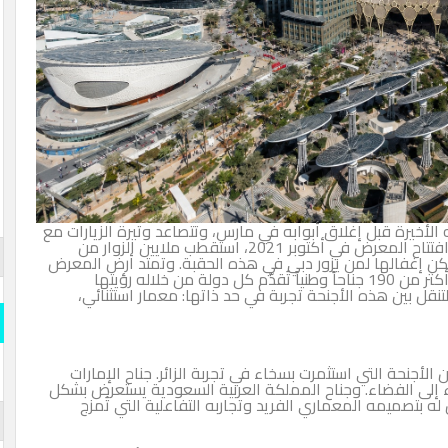
202 دبي مرحلته الأخيرة قبل إغلاق أبوابه في مارس، وتتصاعد وتيرة الزيارات مع
إدراك كثير من القادمين أن هذه فرصة لا تتكرر. فمنذ افتتاح المعرض في أكتوبر 2021، استقطب ملايين الزوار من
قارن وو
لها لمن يزور دبي في هذه الحقبة. وتمتد أرض المعرض
على مساحة شاسعة في منطقة دبي الجنوب، وتضم أكثر من 190 جناحاً وطنياً تُقدّم كل دولة من خلاله رؤيتها
المسلة
ه الأجنحة تجربة في حد ذاتها: معمار استثنائي،
قارن و
s- Official
اً في يناير 2022 عدد من الأجنحة التي استثمرت بسخاء في تجربة الزائر. جناح الإمارات
iddle East
فضاء. وجناح المملكة العربية السعودية يستعرض بشكل
ُندهش له بتصميمه المعماري الفريد وتجاربه التفاعلية التي تُمزج
المسلة 