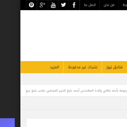
حن
اتصل بنا
نشرات غير مدفوعة
المزيد
س أحمد بلبع الخبير الفندقي صاحب بلبع جروب
مغامر مصري يحطم الرقم القياسي في مو