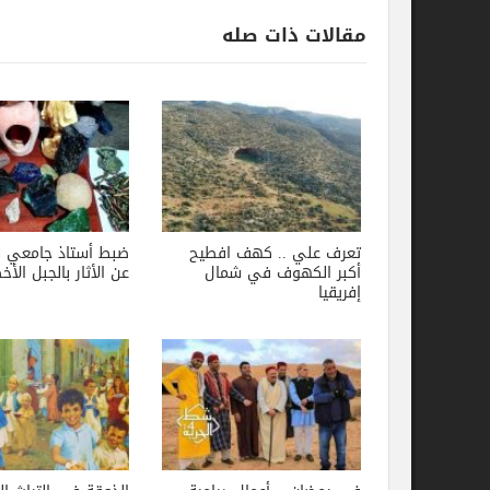
مقالات ذات صله
تعرف علي .. كهف افطيح
ضبط أستاذ جامعي ليبي ينقب
أكبر الكهوف في شمال
عن الأثار بالجبل الأخضر
إفريقيا