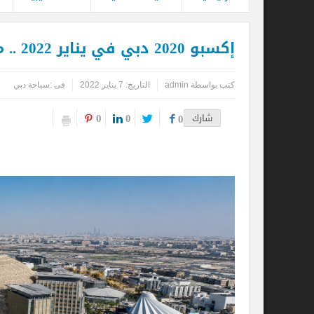
إكسبو 2020 دبي في يناير 2022 .. ما الذي ينتظر الزائر قبل إسدال الستار؟
كتب بواسطة
admin
التاريخ: 7 يناير 2022
فى :
سياحة دبي
0
0
شارك
0