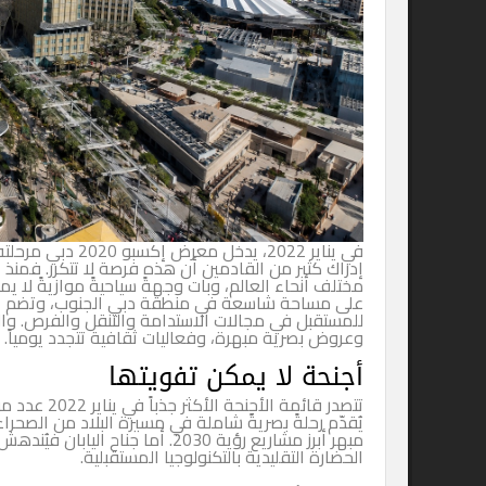
في يناير 2022، يدخل معرض إكسبو 0
مختلف أنحاء العالم، وبات وجهةً سياحيةً موازيةً لا يمكن إغفا
للمستقبل في مجالات الاستدامة والتنقل والفرص. والتنقل بين هذ
وعروض بصرية مبهرة، وفعاليات ثقافية تتجدد يومياً.
أجنحة لا يمكن تفويتها
تتصدر قائمة الأجنحة الأكثر جذب
يُقدّم رحلةً بصريةً شاملة في مسيرة البلاد من الصحراء إلى ال
مبهر أبرز مشاريع رؤية 2030. أما جناح اليابان في
الحضارة التقليدية بالتكنولوجيا المستقبلية.