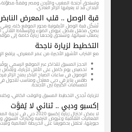
وتستحق أجنحة المغرب والأردن ومصر وقفةً مطوّلة، إذ تُقدّم 
البلدان قد لا يعرفها الزائر العادي.
قبة الوصل .. قلب المعرض النابض
تُشكّل قبة الوصل الأيقونية محور الموقع كله، وهي أكبر قبة في ا
بصري مذهل بفضل عروض الضوء والإسقاط الثلاثي الأبعاد. الجلو
يصعب نسيانها، وتستحق وحدها زيارةً خاصة إلى موقع المعرض.
التخطيط لزيارة ناجحة
مع اقتراب الأشهر الأخيرة من عمر المعرض، يرتفع الإقبال بشكل
الحجز المسبق للتذاكر عبر الموقع الرسمي يوفّر الوقت و
تخصيص يوم كامل على الأقل للزيارة، ويُفضّل يومان لمن ير
الوصول في ساعات الصباح الباكر يمنح الزائر فرصة استكشاف 
طقس يناير في دبي معتدل ومناسب للتجول في الهواء الطلق،
للمسافات الكبيرة بين الأجنحة.
للزيارة تُجدي التخطيط المسبق والوقت الكافي، وكلاهما يضمن تج
إكسبو ودبي .. ثنائي لا يُفوَّت
الفعاليات الثقافية وعروض الترفيه وخيارات التسوق والمطاعم. و
حيويتها، تحتفل بحضورها على الخريطة العالمية وتُثبت يوماً بعد 