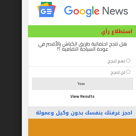
ع رأي
ح احتفالية طريق الكباش بالأقصر في
عودة السياحة الثقافية ؟!
نجح
جح
View Results
رفتك بنفسك بدون وكيل وعمولة