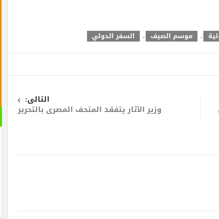
سم الصيف
،
السفر الدولي
التالى:
وزير الآثار يتفقد المتحف المصرى بالتحرير
القران 
الصوتية