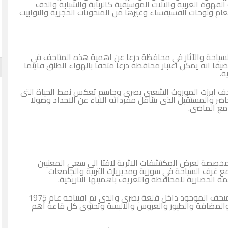
قهوة العربية والالات الموسيقية كالربابة والشبابة والدف
م ولوحات الفسيفساء وغيرها من المنحوتات الحجرية والتوابيت
لسياحة والآثار في محافظة درعا عن اهمية هذه المتاحف في
يفا انه يمكن اعتبار محافظة درعا متحفا بالهواء الطلق فاينما
ة.
حف ابرزت الموروث الشعبى بصرى وجاسم تعكس نمط الحياة التى
ضر والمستقبل الذى يتناقل مفرداته الاباء عن الاجداد وصولا
 مع الماضى.
لمخصصة لعرض المكتشفات الاثرية لافتا الى سعي المعنيين
 مع غرف السياحة في سورية ومديريات التربية والجامعات
ة الحضارية للمحافظة والتعريف بأهميتها التاريخية.
بدورها بينت وفاء العودة رئيسة دائرة آثار بصرى أن المتحف الموجود داخل قلعة بصرى والذي تم افتتاحه عام 1975
المضافة والطيور والعروس والالبسة وتحتوى كل قاعة أهم