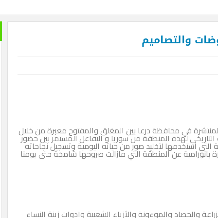
 الدم في السودان .. بقلم الصحفي الكبير محمد عبد القادر
الدفاع عن الحضارة ترفض الرد
ضات والتصاميم
المنتشرة في محافظة درعا بين المغلق والمفتوح معبرة من خلال
 التاريخي لهذه المنطقة من سوريا و التفاعل المستمر بين حضور
ية التي استخدمها لتخليد صور من حياته اليومية وتسجيل نجاحاته
 بانورامية عن المنطقة التي مازالت صروحها شامخة حتى يومنا
عة والحصاد والموءونة والأزياء الشعبية وادوات زينة النساء