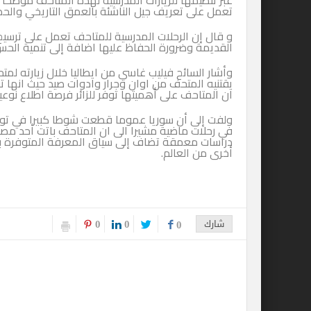
عبر تنظيمها للزيارات المدرسية لهذه المتاحف موضحا 
تعمل على تعريف جيل الناشئة بالعمق التاريخي والح
و قال إن الرحلات المدرسية للمتاحف تعمل على ترسي
القديمة وضرورة الحفاظ عليها اضافة إلى تنمية الح
وأشار السائح فيليب غاسي من ايطاليا خلال زيارته لمتح
يقتنيه المتحف من اوان وجرار وادوات صيد حيث انها ت
ان المتاحف على أهميتها توفر للزائر فرصة اطلاع نوع
ولفت إلى أن سوريا عموما قطعت شوطا كبيرا في توثيق
في رحلات ماضية مشيرا الى ان المتاحف باتت أحد مصادر
دراسات معمقة تضاف إلى سياق المعرفة المتوفرة به
أخرى من العالم.
0
0
شارك
0