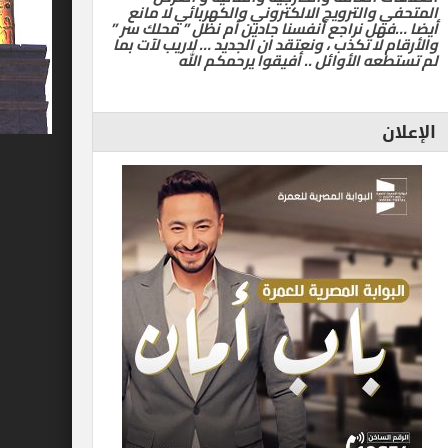
المتحفي والترويج الالكتروني والكهربائي لا مانع
أيضا …فهل نراجع أنفسنا جادين أم نظل ” محلك سر ”
والأرقام لا تكذب ، ونعتقد ان الجديد … لاريب لآت بما
لم تستطعه الأوائل .. أفيقوا يرحمكم الله
الإعلان