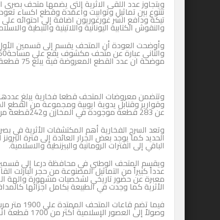
تتنوع بين تماثيل وتوابيت وأعمدة وقطع اكساء تعود للف
تيكة ودافع الشر غورغوريون اضافة إلى احتوائه عل
والنقوش الكتابية اليونانية واللاتينية والنبطية وال
موضحة ان عدد القطع المعروضة فيه يبلغ 75 قطعة اثرية.
عن 283 قطعة موجودة في المخازن و242قطعة من الزجاج.
وتعد السرج الفخارية أهم المكتشفات الأثرية في بصر
الحديد كما يوجد بعض الجرار العائدة إلى فترة البرونز
الباقي إلى الفترات الرومانية والبيزنطية والاسلامية.
عدداً كبيراً من التماثيل المصنوعة من حجر البازلت ا
معبرة عن حضور تاريخي لشخصيات مشهورة والهة المدي
الأثرية كما وجدت في الطبيعة بكامل اجزائها كالمدافن 
فيما تضم قا
وصولاً إلى العصور الإسلامية أكثر من 1700 قطعة اثرية متنوعة.