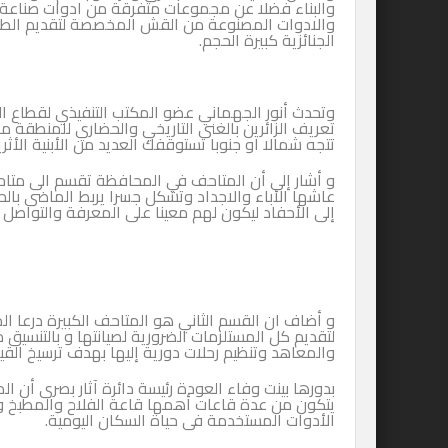
والبناء فضلا عن مجموعات متفرقة من ادوات صناعة ال
والادوات المصنوعة من القش المخصصة لتقديم الطعا
الجنائزية كبيرة الحجم.
وتحدث أنور الجهماني عضو المكتب التنفيذي لقطاع ا
تعريف الزائرين بالغنى التاريخي والحضاري للمنطقة مض
تتجه شمالا او جنوبا تستوقفك العديد من الأبنية الأثري
و أشار إلى أن المتاحف في المحافظة تقسم الى متا
عاشها الأباء والاجداد وتشكل جسرا يربط الماضى بالحا
إلى الأحفاد ليكون لهم معينا على المعرفة والتواصل
و أضاف ان القسم الثاني هو المتاحف الكبيرة درعا ا
لتقديم كل المستلزمات الضرورية لصيانتها و بالتنسيق
والمعاهد وتنظيم رحلات دورية إليها بهدف ترسيخ القيم
يتكون من عدة قاعات أهمها قاعة الفلاح والمطبخ و
الأدوات المستخدمة فى حياة السكان اليومية.