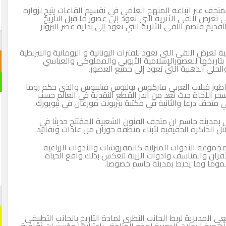
المتحف عبر اتباعه المنهج العلمي في تقسيم القاعات يتيح لزواره
ى تعرض اللقى الأثرية التي تعود إلى عصور ما قبل التاريخ
لقديم فتضم اللقى الأثرية التي تعود إلى بداية عصر البرونز
تعرض اللقى التي تعود للفترات اليونانية و الرومانية والبيزنطية
بتاريخها للعصورالإسلامية الأيوبي والمملوكي والعباسي
حلي الذهبية التي تعود إلى جميع العصور.
راطور فيليب العربي ماركوس يوليوس فيليبوس والذي حكم روما
عليها في موقع سحر اللجاة حيث تعد من أندر القطع النقدية في العالم حسب
 متحف درعا والثانية في مكتبة بيربونت مورغان في نيويورك.
في بمدينة جاسم ان متحف الفنون الشعبية المفتتح حديثا في
وعة الأدوات المنزلية كالمفروشات والأدوات الزراعية
فران والمناسف وادوات الزينة لتعكس بذلك واقع الحياة
عموما وما يحيط بمدينة جاسم خصوصا.
 المديرية لربط الجانب النظري لمادة التاريخ بالجانب التطبيقي