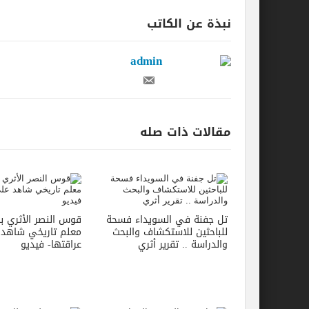
نبذة عن الكاتب
admin
مقالات ذات صله
تل جفنة في السويداء فسحة
قوس النصر الأثري بال
للباحثين للاستكشاف والبحث
معلم تاريخي شاهد
والدراسة .. تقرير أثري
عراقتها- فيديو