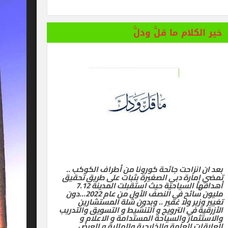
 المستفز لبطلة كليوباترا وتصدر بيانها الثاني
خير الكلام ما قلَّ ودلَّ
بعد ان انزاحت جائحة كورونا من أطراف الكوكب ..
تمضي إمارة دبي الصغيرة بثبات على طريق تحقيق
أهدافها السياحية حيث استقبلت المدينة 7.12
مليون سائح في النصف الأول من عام 2022…دون
تغيير وزير ولا غفير .. وبدون شلة المستشارين
الأزرقية في الترويج و التنشيط و التسويق والتدريب
والاستثمار والسياحة المستدامة و الاعلام و
العلاقات العامة والخارجية والمالية و العرض