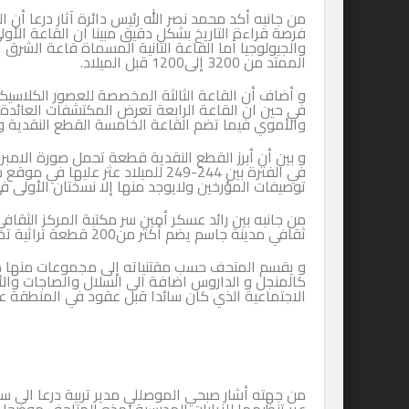
من جانبه أكد محمد نصر الله رئيس دائرة آثار درعا أن 
فرصة قراءة التاريخ بشكل دقيق مبينا ان القاعة الأول
والجيولوجيا أما القاعة الثانية المسماة قاعة الشرق ا
الممتد من 3200 إلى1200 قبل الميلاد.
و أضاف أن القاعة الثالثة المخصصة للعصور الكلاسيكية 
في حين ان القاعة الرابعة تعرض المكتشفات العائدة 
والأموي فيما تضم القاعة الخامسة القطع النقدية وال
و بين أن أبرز القطع النقدية قطعة تحمل صورة الامب
في الفترة بين 244-249 للميلاد عثر 
توصيفات المؤرخين ولايوجد منها إلا نسختان الأولى في
من جانبه بين رائد عسكر أمين سر مكتبة المركز الثقا
ثقافي مدينة جاسم يضم أكثر من200 قطعة تراثية تمثل الذاكرة الحقيقية لأبناء منطقة حوران من عادات وتقاليد.
و يقسم المتحف حسب مقتنياته إلى مجموعات منها مجم
كالمنجل و الداروس اضافة الى السلال والصاجات والأ
الاجتماعية الذي كان سائدا قبل عقود في المنطقة 
من جهته أشار صبحي الموصللي مدير تربية درعا الى سعي