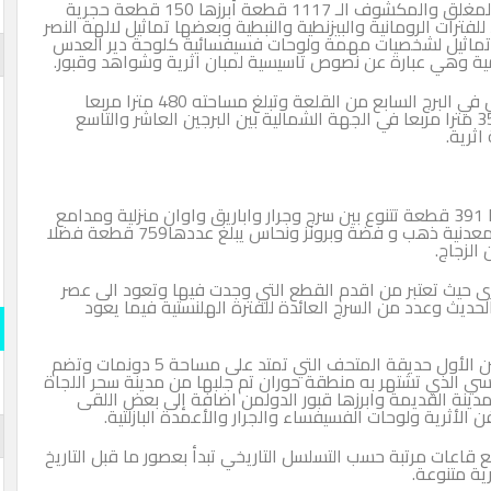
ويتجاوز عدد اللقى الاثرية التي يضمها متحف بصرى المغلق والمكشوف الـ 1117 قطعة أبرزها 150 قطعة حجرية
ترات الرومانية والبيزنطية والنبطية وبعضها تماثيل لالهة النصر
ى تماثيل لشخصيات مهمة ولوحات فسيفسائية كلوحة دير العدس
اسلامية وهي عبارة عن نصوص تاسيسية لمبان اثرية وشواهد وقبور.
وأوضحت العودة أن المتحف يقسم إلى قسمين الأول في البرج السابع من القلعة وتبلغ مساحته 480 مترا مربعا
والثاني عبارة عن متحف مكشوف يقع على مساحة350 مترا مربعا في الجهة الشمالية بين البرجين العاشر والتاسع
وتتضمن معروضات المتحف قطعا فخارية يبلغ عددها 391 قطعة تتنوع بين سرج وجرار واباريق واوان منزلية ومدامع
وقوارير وقنابل يدوية ايوبية ومجموعة من القطع المعدنية ذهب و فضة وبرونز ونحاس يبلغ عددها759 قطعة فضلا
ى حيث تعتبر من اقدم القطع التي وجدت فيها وتعود الى عصر
 الحديث وعدد من السرج العائدة للفترة الهلنستية فيما يعود
ويقسم المتحف الوطني في محافظة درعا إلى قسمين الأول حديقة المتحف التي تمتد على مساحة 5 دونمات وتضم
لقاسي الذي تشتهر به منطقة حوران تم جلبها من مدينة سحر اللجاة
نة القديمة وابرزها قبور الدولمن اضافة إلى بعض اللقى
الأثرية ولوحات الفسيفساء والجرار والأعمدة البازلتية.
عات المتحف الممتدة على 1900 متر مربع قاعات مرتبة حسب التسلسل التاريخي تبدأ بعصور ما قبل التاريخ