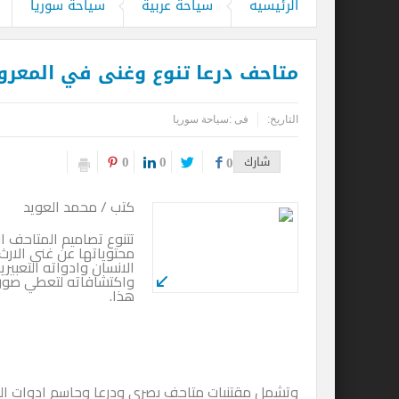
الرئيسيه
سياحة عربية
سياحة سوريا
قحت (حمالة الحطب).. العمالة وديمقراطية
متاحف درعا تنوع وغنى في المعرو
التاريخ:
فى :
سياحة سوريا
0
0
شارك
0
كتب / محمد العويد
تتنوع تصاميم المتاحف 
محتوياتها عن غنى الارث
الانسان وادواته التعبير
واكتشافاته لتعطي صورة
هذا.
وتشمل مقتنيات متاحف بصرى ودرعا وجاسم ادوات الزرا