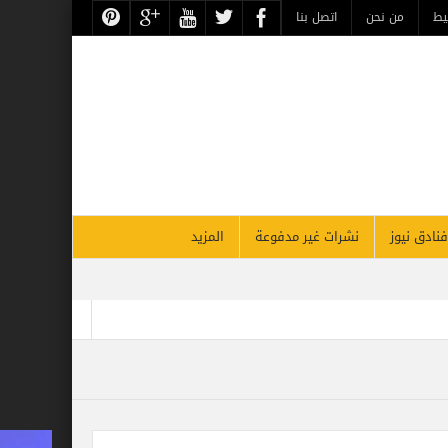
يط
من نحن
اتصل بنا
فنادق نيوز
نشرات غير مدفوعة
المزيد
أقوي قادة السياحة والسفر بالشرق الأوسط بحسب فوربس
لأقصر يحتفل غداً بذكرى مرور 26 عاماً على افتتاحه