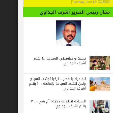
[mc4wp_form id="292065"]
مقال رئيس التحرير أشرف الجداوي
بسنت و دياسطي السياحة ..! بقلم
أشرف الجداوي
لله درك يا مصر .. تركيا تجتذب السياح
ونحن ننشط السياحة بالمانجة …! بقلم
أشرف الجداوي
السياحة انطلاقة جديدة أم هي …؟!
بقلم أشرف الجداوي