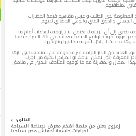
أهمية الرحلات الدورية لهذه المتاحف باعتبارها مؤسسات ثقافية
ضاري لمنطقتهم.
خ المعلومة لدى الطلاب و غرس مفاهيم قيمة الحضارات
س الجمالي والذوق الفني والوعي الحضاري لديهم.
ف بصرى إلى أن الزيارة لا تكتمل الا بالتوقف لساعات أمام ما
قدم صورة تقريبية لواقع الحياة المعاشة في تلك الفترة مضيفا
ية وهامة حيث ان لكل ايقونة حكايتها وتاريخها.
 العديد من الآثار الهامة عبر مجموعة من المتاحف التي زارها
 المعرفة التي تمكن الباحث او المراكز البحثية من اجراء
ذا المجال والمقارنة مع ما توفره المتاحف الاخرى في مناطق
التالى:
زعزوع يعلن من منصة اضخم معرض لصناعة السياحة
اجراءات حاسمة لانعاش مصر سياحيا