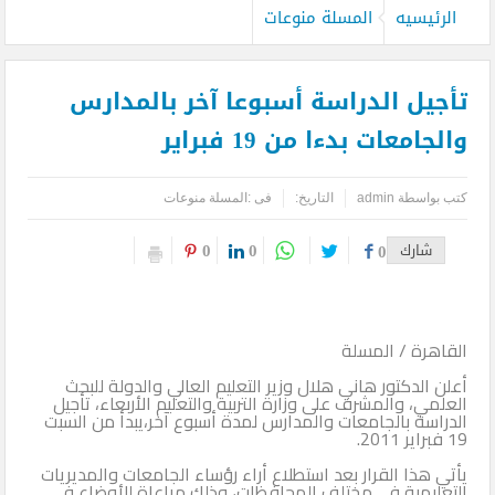
الرئيسيه
المسلة منوعات
تأجيل الدراسة أسبوعا آخر بالمدارس
والجامعات بدءا من 19 فبراير
كتب بواسطة
admin
التاريخ:
فى :
المسلة منوعات
0
0
شارك
0
القاهرة / المسلة
أعلن الدكتور هاني هلال وزير التعليم العالي والدولة للبحث
العلمي‏،‏ والمشرف على وزارة التربية والتعليم الأربعاء، تأجيل
الدراسة بالجامعات والمدارس لمدة أسبوع آخر‏،يبدأ من السبت
19 فبراير 2011.
يأتي هذا القرار بعد استطلاع أراء رؤساء الجامعات والمديريات
التعليمية في مختلف المحافظات، وذلك مراعاة للأوضاع في