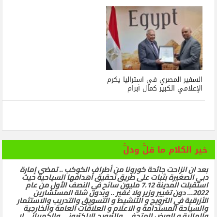
السفير المصري في استراليا يكرم
الإعلامي الكبير كمال أبرام
خير الكلام ما قلَّ ودلَّ
بعد ان انزاحت جائحة كورونا من أطراف الكوكب .. تمضي إمارة
دبي الصغيرة بثبات على طريق تحقيق أهدافها السياحية حيث
استقبلت المدينة 7.12 مليون سائح في النصف الأول من عام
2022… دون تغيير وزير ولا غفير .. وبدون شلة المستشارين
الأزرقية في الترويج و التنشيط و التسويق والتدريب والاستثمار
والسياحة المستدامة و الاعلام و العلاقات العامة والخارجية
والمالية و العرض المتحفي والترويج الالكتروني والكهربائي لا