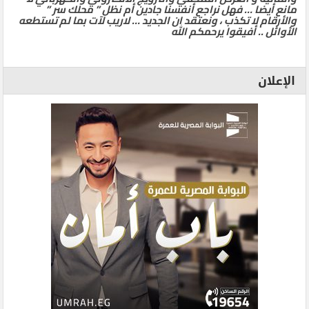
مانع أيضا … فهل نراجع أنفسنا جادين أم نظل ” محلك سر ”
والأرقام لا تكذب ، ونعتقد ان الجديد … لاريب لآت بما لم تستطعه
الأوائل .. أفيقوا يرحمكم الله
الإعلان