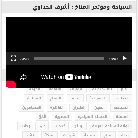
السياحة ومؤتمر المناخ : أشرف الجداوي
مشغل
الفيديو
33:38
00:00
الاكثر بحثاً
الاثار
الاسكندرية
الامارات
الثقافة
الجوية
الخطوط
السعودية
السفر
السياح
السياحة
السياحية
الصين
الطيران
القاهرة
المسافرين
المسلة
المسلة السياحية
المصرية
الْحَجُّ
بوابة السياحة العربية
بوينج
خدمات
دبى
رحلات
رحلة
سياح
سياحة
شركات
شركة
طائرة