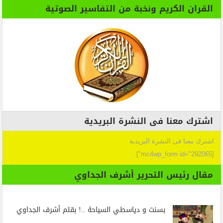
القران الكريم ونخبة من التفاسير الصوتية
اشترك معنا فى النشرة البريدية
اشترك معنا فى النشرة البريدية
[mc4wp_form id="292065"]
مقال رئيس التحرير أشرف الجداوي
بسنت و دياسطي السياحة ..! بقلم أشرف الجداوي