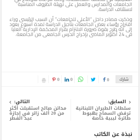
الجامعات والمدارس والعمل على تهيئة الظروف المناسبة
لاستئناف الدراسة.
وذكرت مصادر داخل “الأعلى للجامعات” أن السبب الرئيسى وراء
اقتراح رؤساء بعض الجامعات بتأجيل الدراسة لمدة أسبوع يعود
إلى أنه طرح بقوة ضرورة الالتزام بقرار المحكمة الإدارية العليا
فى 24 أكتوبر الماضى بإخراج الحرس الجامعى من الجامعة.
0
0
شارك
0
السابق:
التالى:
سلطات الطيران اللبنانية
مدائن صالح استقبلت أكثر
ترفض السماح بهبوط
من 20 ألف زائر في إجازة
طائرة ليبية خاصة
عيد الفطر
نبذة عن الكاتب