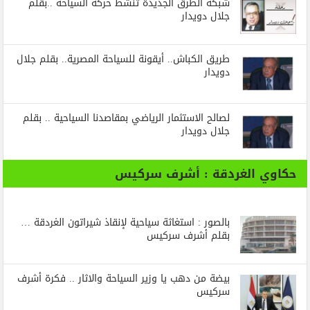
شبكة الطرق الجديدة تُنشط حركة السياحة ..بقلم
جلال دويدار
طريق الكباش.. أيقونة للسياحة المصرية.. بقلم جلال
دويدار
لصالح الاستثمار الرياضي بمقاصدنا السياحية .. بقلم
جلال دويدار
حكاوي الغردقة : أشرف سركيس
بالصور : استغاثة سياحية لإنقاذ شيراتون الغردقة …
بقلم أشرف سركيس
بيضة من دهب يا وزير السياحة والاثار .. فكرة أشرف
سركيس