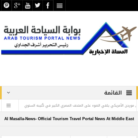
القائمة
أمريكي يلقي الضوء على المتحف المصري الكبير في كُتيبه السنوي
” ويليام بولتون 
Al Masalla-News- Official Tourism Travel Portal News At Middle East