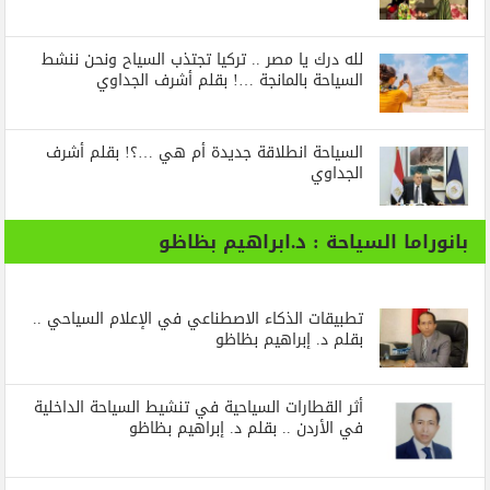
لله درك يا مصر .. تركيا تجتذب السياح ونحن ننشط
السياحة بالمانجة …! بقلم أشرف الجداوي
السياحة انطلاقة جديدة أم هي …؟! بقلم أشرف
الجداوي
بانوراما السياحة : د.ابراهيم بظاظو
تطبيقات الذكاء الاصطناعي في الإعلام السياحي ..
بقلم د. إبراهيم بظاظو
أثر القطارات السياحية في تنشيط السياحة الداخلية
في الأردن .. بقلم د. إبراهيم بظاظو