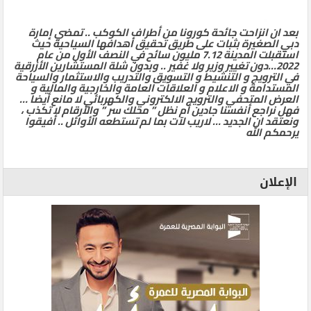
بعد ان انزاحت جائحة كورونا من أطراف الكوكب .. تمضي إمارة
دبي الصغيرة بثبات على طريق تحقيق أهدافها السياحية حيث
استقبلت المدينة 7.12 مليون سائح في النصف الأول من عام
2022…دون تغيير وزير ولا غفير .. وبدون شلة المستشارين الأزرقية
في الترويج و التنشيط و التسويق والتدريب والاستثمار والسياحة
المستدامة و الاعلام و العلاقات العامة والخارجية والمالية و
العرض المتحفي والترويج الالكتروني والكهربائي لا مانع أيضا …
فهل نراجع أنفسنا جادين أم نظل ” محلك سر ” والأرقام لا تكذب ،
ونعتقد ان الجديد … لاريب لآت بما لم تستطعه الأوائل .. أفيقوا
يرحمكم الله
الإعلان