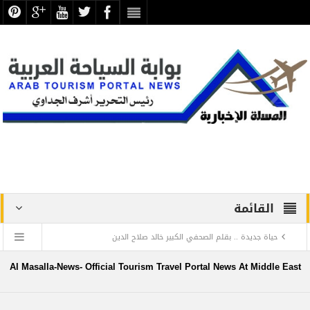
القائمة
حياة جديدة .. بقلم الصحفي الكبير خالد صلاح الدين
دراسة علمية ترصد الاكتشافات الأثرية والتطوير بجبانة الشاطبي
Al Masalla-News- Official Tourism Travel Portal News At Middle East
بالإسكندرية