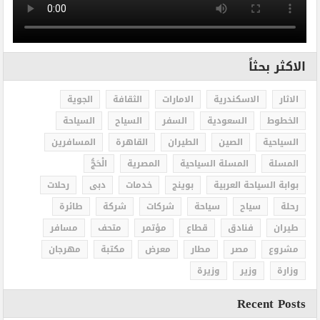
الاكثر بحثاً
الاثار
الاسكندرية
الامارات
الثقافة
الجوية
الخطوط
السعودية
السفر
السياح
السياحة
السياحية
الصين
الطيران
القاهرة
المسافرين
المسلة
المسلة السياحية
المصرية
الْحَجُّ
بوابة السياحة العربية
بوينج
خدمات
دبى
رحلات
رحلة
سياح
سياحة
شركات
شركة
طائرة
طيران
فنادق
قطاع
مؤتمر
متحف
مسافر
مشروع
مصر
مطار
معرض
مكتبة
مهرجان
وزارة
وزير
وزيرة
Recent Posts