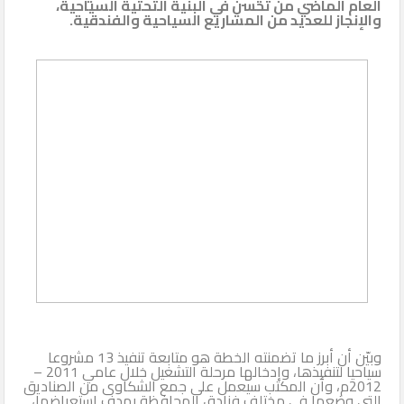
العام الماضي من تحسن في البنية التحتية السياحية،
والإنجاز للعديد من المشاريع السياحية والفندقية.
الثاني
وبيّن أن أبرز ما تضمنته الخطة هو متابعة تنفيذ 13 مشروعا
سياحيا لتنفيذها، وإدخالها مرحلة التشغيل خلال عامي 2011 –
2012م، وأن المكتب سيعمل على جمع الشكاوى من الصناديق
التي وضعها في مختلف فنادق المحافظة بهدف استعراضها،