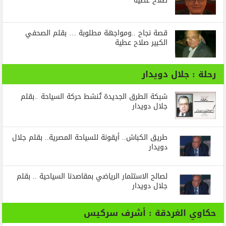
صلاح عطية
قصة نجاح ..ومواجهة مطلوبة … بقلم الصحفي
الكبير صلاح عطية
رحلة : جلال دويدار
شبكة الطرق الجديدة تُنشط حركة السياحة ..بقلم
جلال دويدار
طريق الكباش.. أيقونة للسياحة المصرية.. بقلم جلال
دويدار
لصالح الاستثمار الرياضي بمقاصدنا السياحية .. بقلم
جلال دويدار
حكاوي الغردقة : أشرف سركيس