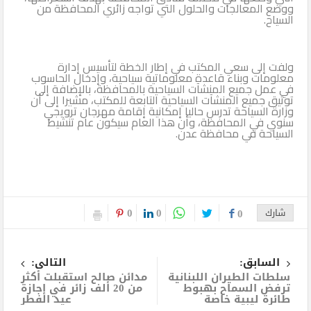
ووضع المعالجات والحلول التي تواجه زائري المحافظة من
السياح.
ولفت إلى سعي المكتب في إطار الخطة لتأسيس إدارة
معلومات وبناء قاعدة معلوماتية سياحية، وإدخال الحاسوب
في عمل جميع المنشآت السياحية بالمحافظة، بالإضافة إلى
توثيق جميع المنشآت السياحية التابعة للمكتب، مشيرا إلى أن
وزارة السياحة تدرس حاليا إمكانية إقامة مهرجان ترويجي
سنوي في المحافظة، وأن هذا العام سيكون عام تنشيط
السياحة في محافظة عدن.
0
0
شارك
0
السابق:
التالى:
سلطات الطيران اللبنانية
مدائن صالح استقبلت أكثر
ترفض السماح بهبوط
من 20 ألف زائر في إجازة
طائرة ليبية خاصة
عيد الفطر