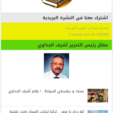
اشترك معنا فى النشرة البريدية
اشترك معنا فى النشرة البريدية
[mc4wp_form id="292065"]
مقال رئيس التحرير أشرف الجداوي
بسنت و دياسطي السياحة ..! بقلم أشرف الجداوي
لله درك يا مصر .. تركيا تجتذب السياح ونحن ننشط