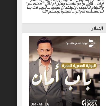
أيضا … فهل نراجع أنفسنا جادين أم نظل ” محلك سر ”
والأرقام لا تكذب ، ونعتقد ان الجديد … لاريب لآت بما
لم تستطعه الأوائل .. أفيقوا يرحمكم الله
الإعلان