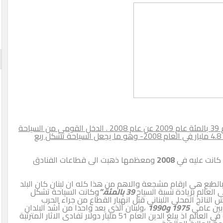
وقال “لبنان اتاه حوالي مليون و850 الف سائح بارتفاع 39 بالمئة عام 2009 عن عام 2008 . الدخل القومي من السياحة
7 مليارات و200 مليون دولار عام 2009 – مقارنة بنحو 4.8 مليار في العام 2008- وهو ما يجعل السياحة تشكل ربع
كانت عليه في
2008
ومعظمها ذهبت الى قطاعات الفنادق
الطبع هي ارقام مشجعة والاهم من هذا كله ان لبنان كان البلد
 العالم بزيادة نسبة السياح
39 بالمئة.”
وكانت السياحة تشكل
الناتج المحلي اللبناني قبل انهيار القطاع من جراء الحرب
 بين عامي
1975 و1990
،ولبنان الذي يعد واحدا من أشد البلدان
مديونية في العالم اذ يبلغ الدين العام 51 مليار دولار تفادى الاثار المترتبة