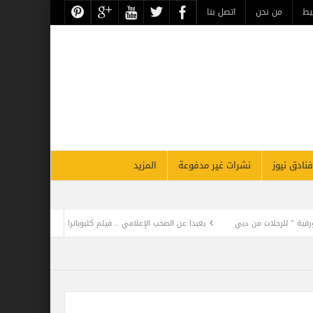
يط
من نحن
اتصل بنا
فنادق نيوز
نشرات غير مدفوعة
المزيد
ت من دبي
بعيدا عن الصخب الإعلامي .. فيلم كليوباترا يفجر أزمة المنهجية العلمية للت