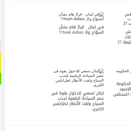
في لبنان : قرارٌ هام بشأن
اقش
السوّاح والـ fresh dollars!؟
غات
عة 27
الحكومة
الاسود
لبنان تسعي للدخول بقوة فى
ة ” آفق 3 آب اغسطس
عصر السياحة الرقمية لجذب
السياح ولفت الأنظار لطرابلس
الكبرى