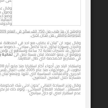
على الاز
وقال عب
والجولات
الاوروبية والباقي من بلدان اخرى.
وقال عبود ان “لبنان لا يضارب مع احد في المنطقة. 
الدخول بلا تأشيرات لغاية 72 ساعة ونستطيع ان نؤمن لهم مرورا لائقا من خلال الحدود البرية.”
ويتوقع ان ينمو اقتصاد لبنان بنسبة تصل الى
ثمانية بال
في مشاريع الخصخصة التي طال انتظارها.
تطورت الى مواجهات منذ عام 005
الحريري والاغتيالات السياسية التي تلتها. ويتمتع لبن
متسارعا خلال العامين الماضيين.
وقال وزير السياحة اللبناني “بدون ادنى شك الحكومة
المستقر… استفاد القطاع السياحي… ولولا ذلك لم نكن
عدم استقرار امني او حتى سياسي.”