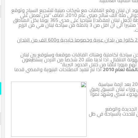
مة المالية العالمية.
ود ان لبنان وقع اتفاقات مع شركات صينية لتشجيع السياح وتوقع
وصول حوالي مئة الف سائح صيني عام 2010. اضاف “نحن نعمل على
وضع خطة لجعل لبنان (مقصدا) سياحيا على مدى 365 يوما بكل المناطق
اللبنانية.” مشيرا الى ان اقل من 3 بالمئة من سياحة لبنان هي من الرزم
.
واوضح ان ما يقرب من 750 الف سائح في العام 2009 كانوا من بلدان عربية وخصوصا خليجية و600 الف من البلدان
نحن سياحة تكاملية وهناك اتفاقات موقعة وستوقع بين لبنان
والاردن وسوريا ليكون لدينا تكامل سياحي…خصوصا سهولة الانتقال. اذا لدينا مثلا 20 شخصا من الاردن يستطيعون
مئة لعام 2010
اذا تم تنفيذ الاصلاحات البنيوية والمضي قدما
واستفاد البلد من أجواء أكثر استقرارا منذ مايو أيار 2008 بعد ازمة سياسية
2 عقب اغتيال رئيس وزراء لبنان الاسبق رفيق
ان بهدوء نسبي وشهد نموا
 الجديدة والوضع
 لنتحدث بالسياحة في ظل