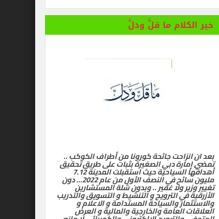
خير الكلام ما قلَّ ودلَّ
بعد ان انزاحت جائحة كورونا من أطراف الكوكب ..
تمضي إمارة دبي الصغيرة بثبات على طريق تحقيق
أهدافها السياحية حيث استقبلت المدينة 7.12
مليون سائح في النصف الأول من عام 2022… دون
تغيير وزير ولا غفير .. وبدون شلة المستشارين
الأزرقية في الترويج و التنشيط و التسويق والتدريب
والاستثمار والسياحة المستدامة و الاعلام و
العلاقات العامة والخارجية والمالية و العرض
المتحفي والترويج الالكتروني والكهربائي لا مانع