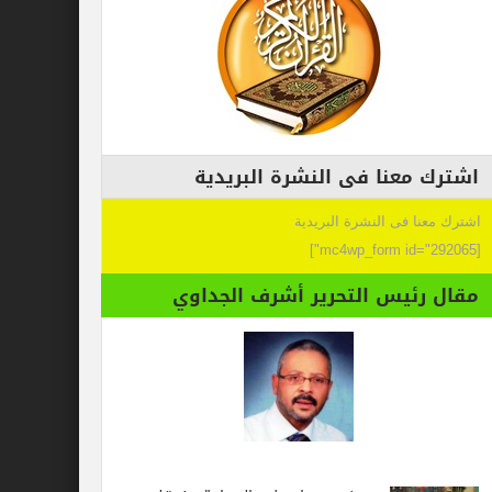
اشترك معنا فى النشرة البريدية
اشترك معنا فى النشرة البريدية
[mc4wp_form id="292065"]
مقال رئيس التحرير أشرف الجداوي