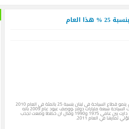
ذا العام
توقع وزير السياحة اللبناني فادي عبود يوم الاربعاء ان ينمو قطاع السياحة في لبنان بنسبة 25 بالمئة في العام 2010
بعد ان سجل عام 2009 رقما قياسيا حيث فاقت عائدات السياحة سبعة مليارات دولار ،ووصف عبود عام 2009 بانه
الافضل لقطاع السياحة منذ انتهاء الحرب الاهلية التي دارت بين عامي 1975 و1990 وقال ان خططا وضعت لجذب
 ثمارها في العام 2011.