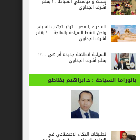
بسنت و دياسطي السياحة ..! بقلم
أشرف الجداوي
لله درك يا مصر .. تركيا تجتذب السياح
ونحن ننشط السياحة بالمانجة …! بقلم
أشرف الجداوي
السياحة انطلاقة جديدة أم هي …؟!
بقلم أشرف الجداوي
بانوراما السياحة : د.ابراهيم بظاظو
تطبيقات الذكاء الاصطناعي في