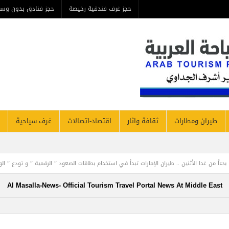
حجز غرف فندقية رخيصة
حجز فنادق بدون وس
طيران ومطارات
ثقافة واثار
اقتصاد-اتصالات
غرف سياحية
لأثنين .. طيران الإمارات تبدأ في استخدام بطاقات الصعود ” الرقمية ” و تودع ” الورقية ” للرحلا
Al Masalla-News- Official Tourism Travel Portal News At Middle East