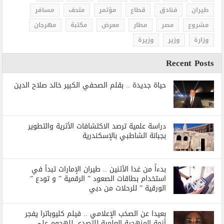
طيران
فنادق
قطاع
مؤتمر
متحف
مسافر
مشروع
مصر
مطار
معرض
مكتبة
مهرجان
وزارة
وزير
وزيرة
Recent Posts
حياة جديدة .. بقلم الصحفي الكبير خالد صلاح الدين
دراسة علمية ترصد الاكتشافات الأثرية والتطوير
بجبانة الشاطبي بالإسكندرية
بدءاً من غدا الأثنين .. طيران الإمارات تبدأ في
استخدام بطاقات الصعود ” الرقمية ” و تودع ”
الورقية ” للرحلات من دبي
بعيدا عن الصخب الإعلامي .. فيلم كليوباترا يفجر
أزمة المنهجية العلمية للتصدي للهجوم على