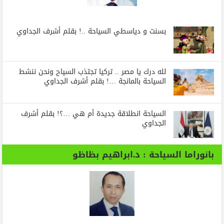
بسنت و دياسطي السياحة ..! بقلم أشرف الجداوي
لله درك يا مصر .. تركيا تجتذب السياح ونحن ننشط
السياحة بالمانجة …! بقلم أشرف الجداوي
السياحة انطلاقة جديدة أم هي …؟! بقلم أشرف
الجداوي
بانوراما السياحة : د.ابراهيم بظاظو