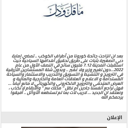
بعد ان انزاحت جائحة كورونا من أطراف الكوكب .. تمضي إمارة
دبي الصغيرة بثبات على طريق تحقيق أهدافها السياحية حيث
استقبلت المدينة 7.12 مليون سائح في النصف الأول من عام
2022…دون تغيير وزير ولا غفير .. وبدون شلة المستشارين الأزرقية
في الترويج و التنشيط و التسويق والتدريب والاستثمار والسياحة
المستدامة و الاعلام و العلاقات العامة والخارجية والمالية و
العرض المتحفي والترويج الالكتروني والكهربائي لا مانع أيضا …
فهل نراجع أنفسنا جادين أم نظل ” محلك سر ” والأرقام لا تكذب ،
ونعتقد ان الجديد … لاريب لآت بما لم تستطعه الأوائل .. أفيقوا
يرحمكم الله
الإعلان