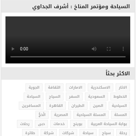
السياحة ومؤتمر المناخ : أشرف الجداوي
الاكثر بحثاً
الاثار
الاسكندرية
الامارات
الثقافة
الجوية
الخطوط
السعودية
السفر
السياح
السياحة
السياحية
الصين
الطيران
القاهرة
المسافرين
المسلة
المسلة السياحية
المصرية
الْحَجُّ
بوابة السياحة العربية
بوينج
خدمات
دبى
رحلات
رحلة
سياح
سياحة
شركات
شركة
طائرة