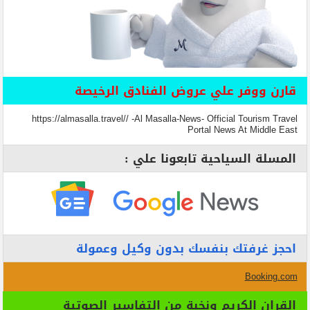
قارن ووفر علي عروض الفنادق الرخيصة
https://almasalla.travel// -Al Masalla-News- Official Tourism Travel
Portal News At Middle East
المسلة السياحية تابعونا علي :
احجز غرفتك بنفسك بدون وكيل وعمولة
Booking.com
القران الكريم ونخبة من التفاسير الصوتية