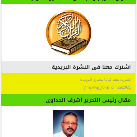
اشترك معنا فى النشرة البريدية
اشترك معنا فى النشرة البريدية
[mc4wp_form id="292065"]
مقال رئيس التحرير أشرف الجداوي