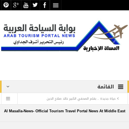
القائمة
حياة جديدة .. بقلم الصحفي الكبير خالد صلاح الدين
دراسة علمية ترصد الاكتشافات الأثرية والتطوير بجبانة الشاطبي
Al Masalla-News- Official Tourism Travel Portal News At Middle East
بالإسكندرية