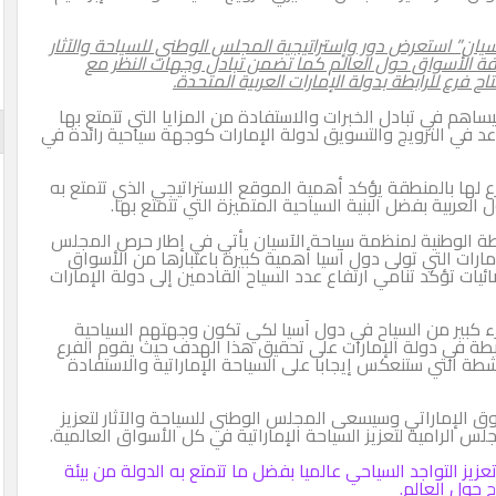
يان” استعرض دور وإستراتيجية المجلس الوطني للسياحة والآثار
افة الأسواق حول العالم كما تضمن تبادل وجهات النظر مع
 فرع للرابطة بدولة الإمارات العربية المتحدة.
اهم في تبادل الخبرات والاستفادة من المزايا التي تتمتع بها
ا يزيد عن 40 عاما كما ستساعد في الترويج والتسويق لدولة الإمارات كوجهة سياحية رائدة في
فرع لها بالمنطقة يؤكد أهمية الموقع الاستراتيجي الذي تتمتع به
لعربية بفضل البنية السياحية المتميزة التي تتمتع بها.
طة الوطنية لمنظمة سياحة الآسيان يأتي في إطار حرص المجلس
ارات التي تولى دول آسيا أهمية كبيرة باعتبارها من الأسواق
ائيات تؤكد تنامي ارتفاع عدد السياح القادمين إلى دولة الإمارات
كبير من السياح في دول آسيا لكي تكون وجهتهم السياحية
بطة في دولة الإمارات على تحقيق هذا الهدف حيث يقوم الفرع
ة التي ستنعكس إيجابا على السياحة الإماراتية والاستفادة
ق الإماراتي وسيسعى المجلس الوطني للسياحة والآثار لتعزيز
الرامية لتعزيز السياحة الإماراتية في كل الأسواق العالمية.
يز التواجد السياحي عالميا بفضل ما تتمتع به الدولة من بيئة
 حول العالم.