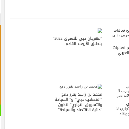
“مهرجان دبي للتسوق 2022”
ينطلق الأربعاء القادم
 فعاليات
لعربي
محمد بن راشد يقرر دمج
“اقتصادية دبي” و” السياحة
ي
والتسويق التجاري” لتكون
جارب لا
“دائرة الاقتصاد والسياحة”
ولاند