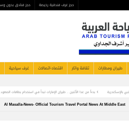
حجز غرف فندقية رخيصة
حجز فنادق بدون وس
طيران ومطارات
ثقافة واثار
اقتصاد-اتصالات
غرف سياحية
بدءاً من غدا الأثنين .. طيران الإمارات تبدأ في استخدام بطاقات الصعود ” الرقمية ” و 
Al Masalla-News- Official Tourism Travel Portal News At Middle East