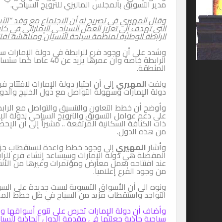
مدير التسويق بالمجلس الماليزي للترويج السياحي.
وقال المهيري في تصريح له أن الاجتماع مع وفد “الآس
التي تهدف إلى تعزيز العمل السياحي الإماراتي في ك
الرابطة الوطنية لمنظمة سياحة الآسيان ومناقشة افتتاح
وشدد على أن وجود فرع للرابطة في دولة الإمارات سيس
الرابطة خاصة وأن عمره
المنطقة.
ولفت
المهيري
إلى أن اختيار دولة الإمارات لافتتاح 
دولة الإمارات وسهولة التواصل مع دول الخليج والدول ا
وأوضح أن خطط التعاون والتنسيق والتواصل مع الراب
على دعم عوامل التسويق والترويج السياحي لدولة الإم
ذات الكثافة السكانية المرتفعة .. مشيراً إلى أن الإحص
من هذه الدول.
وأشار
المهيري
إلى وجود خطط واعدة لاستقطاب جزء 
المفضلة هي دولة الإمارات وسيساعد إنشاء فرع للرا
عند افتتاحه بعمل معارض ومؤتمرات وغيرها من الأنشط
من وجود الفرع إعلاميا.
ونوه الى أن الأسواق الآسيوية ليست جديدة على السو
التواجد واستقطاب مزيد من السياح في ظل خطط المجلس 
وأضاف أن دولة الإمارات تحرص على تنوع أسواقها وتعز
سياحية جاذبة جعلتها في مقدمة الدول الجاذبة للسياح