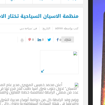
منظمة الاسيان السياحية تختار الام
كتب بواسطة
admin
التاريخ:
فى :
سياحة دبي
0
0
شارك
0
أعلن محمد خميس المهيري مدير عام المجلس
“الآسيان” لدول جنوب شرق آسيا طلبت فتح فرع لها في 
عدد من ممثلي الرابطة لمناقشة خطط التعاون والتنسي
وضم وفد الرابطة كل من حوامة أبوبكر مديرة الشرق
وأفريقيا في هيئة السياحة السنغافورية وتوان رزالي 