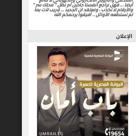
أيضا … فهل نراجع أنفسنا جادين أم نظل ” محلك سر ”
والأرقام لا تكذب ، ونعتقد ان الجديد … لاريب لآت بما
لم تستطعه الأوائل .. أفيقوا يرحمكم الله
الإعلان