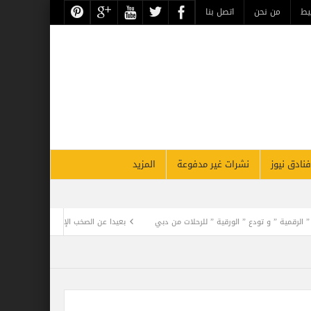
يط
من نحن
اتصل بنا
فنادق نيوز
نشرات غير مدفوعة
المزيد
تودع ” الورقية ” للرحلات من دبي
بعيدا عن الصخب الإعلامي .. فيلم كليوباترا يفجر أزمة