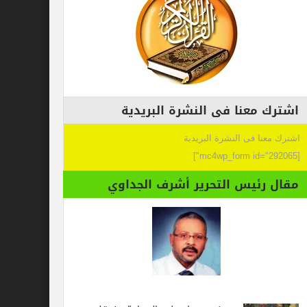
اشترك معنا فى النشرة البريدية
اشترك معنا فى النشرة البريدية
[mc4wp_form id="292065"]
مقال رئيس التحرير أشرف الجداوي