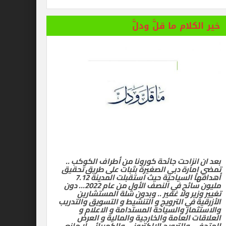
خير الكلام ما قلَّ ودلَّ
بعد ان انزاحت جائحة كورونا من أطراف الكوكب ..
تمضي إمارة دبي الصغيرة بثبات على طريق تحقيق
أهدافها السياحية حيث استقبلت المدينة 7.12
مليون سائح في النصف الأول من عام 2022… دون
تغيير وزير ولا غفير .. وبدون شلة المستشارين
الأزرقية في الترويج و التنشيط و التسويق والتدريب
والاستثمار والسياحة المستدامة و الاعلام و
العلاقات العامة والخارجية والمالية و العرض
المتحفي والترويج الالكتروني والكهربائي لا مانع